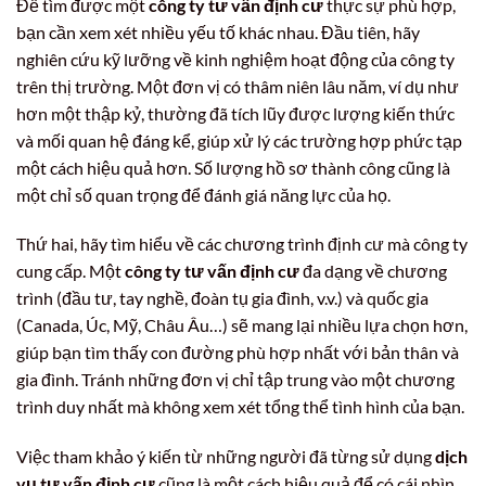
Để tìm được một
công ty tư vấn định cư
thực sự phù hợp,
bạn cần xem xét nhiều yếu tố khác nhau. Đầu tiên, hãy
nghiên cứu kỹ lưỡng về kinh nghiệm hoạt động của công ty
trên thị trường. Một đơn vị có thâm niên lâu năm, ví dụ như
hơn một thập kỷ, thường đã tích lũy được lượng kiến thức
và mối quan hệ đáng kể, giúp xử lý các trường hợp phức tạp
một cách hiệu quả hơn. Số lượng hồ sơ thành công cũng là
một chỉ số quan trọng để đánh giá năng lực của họ.
Thứ hai, hãy tìm hiểu về các chương trình định cư mà công ty
cung cấp. Một
công ty tư vấn định cư
đa dạng về chương
trình (đầu tư, tay nghề, đoàn tụ gia đình, v.v.) và quốc gia
(Canada, Úc, Mỹ, Châu Âu…) sẽ mang lại nhiều lựa chọn hơn,
giúp bạn tìm thấy con đường phù hợp nhất với bản thân và
gia đình. Tránh những đơn vị chỉ tập trung vào một chương
trình duy nhất mà không xem xét tổng thể tình hình của bạn.
Việc tham khảo ý kiến từ những người đã từng sử dụng
dịch
vụ tư vấn định cư
cũng là một cách hiệu quả để có cái nhìn