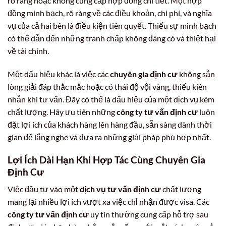
rõ ràng hoặc không cung cấp hợp đồng chi tiết. Một hợp
đồng minh bạch, rõ ràng về các điều khoản, chi phí, và nghĩa
vụ của cả hai bên là điều kiện tiên quyết. Thiếu sự minh bạch
có thể dẫn đến những tranh chấp không đáng có và thiệt hại
về tài chính.
Một dấu hiệu khác là việc các
chuyên gia định cư
không sẵn
lòng giải đáp thắc mắc hoặc có thái độ vội vàng, thiếu kiên
nhẫn khi tư vấn. Đây có thể là dấu hiệu của một dịch vụ kém
chất lượng. Hãy ưu tiên những
công ty tư vấn định cư
luôn
đặt lợi ích của khách hàng lên hàng đầu, sẵn sàng dành thời
gian để lắng nghe và đưa ra những giải pháp phù hợp nhất.
Lợi Ích Dài Hạn Khi Hợp Tác Cùng
Chuyên Gia
Định Cư
Việc đầu tư vào một
dịch vụ tư vấn định cư
chất lượng
mang lại nhiều lợi ích vượt xa việc chỉ nhận được visa. Các
công ty tư vấn định cư
uy tín thường cung cấp hỗ trợ sau