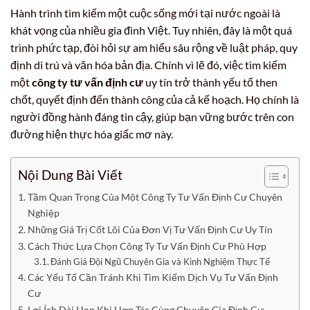
Hành trình tìm kiếm một cuộc sống mới tại nước ngoài là
khát vọng của nhiều gia đình Việt. Tuy nhiên, đây là một quá
trình phức tạp, đòi hỏi sự am hiểu sâu rộng về luật pháp, quy
định di trú và văn hóa bản địa. Chính vì lẽ đó, việc tìm kiếm
một
công ty tư vấn định cư
uy tín trở thành yếu tố then
chốt, quyết định đến thành công của cả kế hoạch. Họ chính là
người đồng hành đáng tin cậy, giúp bạn vững bước trên con
đường hiện thực hóa giấc mơ này.
Nội Dung Bài Viết
Tầm Quan Trọng Của Một Công Ty Tư Vấn Định Cư Chuyên
Nghiệp
Những Giá Trị Cốt Lõi Của Đơn Vị Tư Vấn Định Cư Uy Tín
Cách Thức Lựa Chọn Công Ty Tư Vấn Định Cư Phù Hợp
Đánh Giá Đội Ngũ Chuyên Gia và Kinh Nghiệm Thực Tế
Các Yếu Tố Cần Tránh Khi Tìm Kiếm Dịch Vụ Tư Vấn Định
Cư
Lợi Ích Dài Hạn Khi Hợp Tác Cùng Chuyên Gia Định Cư