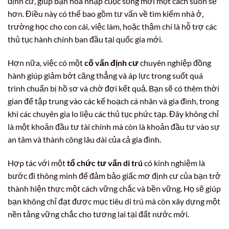
định cư, giúp bạn hòa nhập cuộc sống mới một cách suôn sẻ
hơn. Điều này có thể bao gồm tư vấn về tìm kiếm nhà ở,
trường học cho con cái, việc làm, hoặc thậm chí là hỗ trợ các
thủ tục hành chính ban đầu tại quốc gia mới.
Hơn nữa, việc có một
cố vấn định cư
chuyên nghiệp đồng
hành giúp giảm bớt căng thẳng và áp lực trong suốt quá
trình chuẩn bị hồ sơ và chờ đợi kết quả. Bạn sẽ có thêm thời
gian để tập trung vào các kế hoạch cá nhân và gia đình, trong
khi các chuyên gia lo liệu các thủ tục phức tạp. Đây không chỉ
là một khoản đầu tư tài chính mà còn là khoản đầu tư vào sự
an tâm và thành công lâu dài của cả gia đình.
Hợp tác với một
tổ chức tư vấn di trú
có kinh nghiệm là
bước đi thông minh để đảm bảo giấc mơ định cư của bạn trở
thành hiện thực một cách vững chắc và bền vững. Họ sẽ giúp
bạn không chỉ đạt được mục tiêu di trú mà còn xây dựng một
nền tảng vững chắc cho tương lai tại đất nước mới.