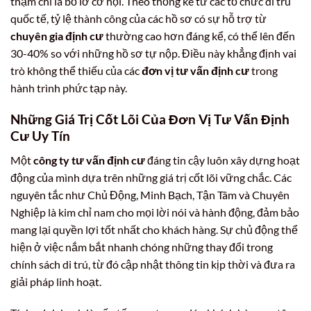
thậm chí là bỏ lỡ cơ hội. Theo thống kê từ các tổ chức di trú
quốc tế, tỷ lệ thành công của các hồ sơ có sự hỗ trợ từ
chuyên gia định cư
thường cao hơn đáng kể, có thể lên đến
30-40% so với những hồ sơ tự nộp. Điều này khẳng định vai
trò không thể thiếu của các
đơn vị tư vấn định cư
trong
hành trình phức tạp này.
Những Giá Trị Cốt Lõi Của
Đơn Vị Tư Vấn Định
Cư
Uy Tín
Một
công ty tư vấn định cư
đáng tin cậy luôn xây dựng hoạt
động của mình dựa trên những giá trị cốt lõi vững chắc. Các
nguyên tắc như Chủ Động, Minh Bạch, Tận Tâm và Chuyên
Nghiệp là kim chỉ nam cho mọi lời nói và hành động, đảm bảo
mang lại quyền lợi tốt nhất cho khách hàng. Sự chủ động thể
hiện ở việc nắm bắt nhanh chóng những thay đổi trong
chính sách di trú, từ đó cập nhật thông tin kịp thời và đưa ra
giải pháp linh hoạt.