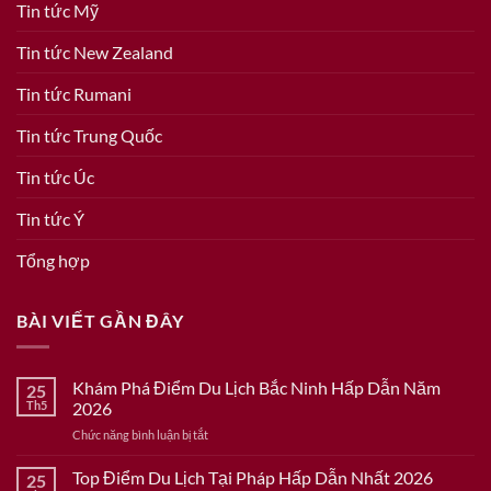
Tin tức Mỹ
Tin tức New Zealand
Tin tức Rumani
Tin tức Trung Quốc
Tin tức Úc
Tin tức Ý
Tổng hợp
BÀI VIẾT GẦN ĐÂY
Khám Phá Điểm Du Lịch Bắc Ninh Hấp Dẫn Năm
25
Th5
2026
ở
Chức năng bình luận bị tắt
Khám
Phá
Top Điểm Du Lịch Tại Pháp Hấp Dẫn Nhất 2026
25
Điểm