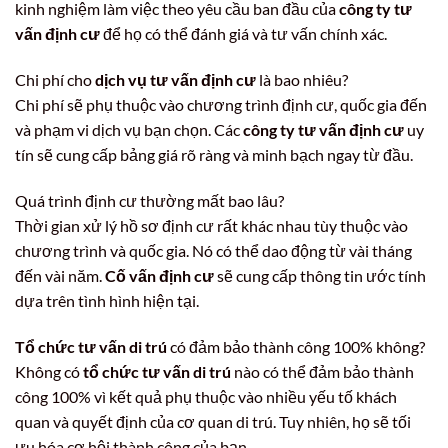
kinh nghiệm làm việc theo yêu cầu ban đầu của
công ty tư
vấn định cư
để họ có thể đánh giá và tư vấn chính xác.
Chi phí cho
dịch vụ tư vấn định cư
là bao nhiêu?
Chi phí sẽ phụ thuộc vào chương trình định cư, quốc gia đến
và phạm vi dịch vụ bạn chọn. Các
công ty tư vấn định cư
uy
tín sẽ cung cấp bảng giá rõ ràng và minh bạch ngay từ đầu.
Quá trình định cư thường mất bao lâu?
Thời gian xử lý hồ sơ định cư rất khác nhau tùy thuộc vào
chương trình và quốc gia. Nó có thể dao động từ vài tháng
đến vài năm.
Cố vấn định cư
sẽ cung cấp thông tin ước tính
dựa trên tình hình hiện tại.
Tổ chức tư vấn di trú
có đảm bảo thành công 100% không?
Không có
tổ chức tư vấn di trú
nào có thể đảm bảo thành
công 100% vì kết quả phụ thuộc vào nhiều yếu tố khách
quan và quyết định của cơ quan di trú. Tuy nhiên, họ sẽ tối
ưu hóa cơ hội thành công của bạn.