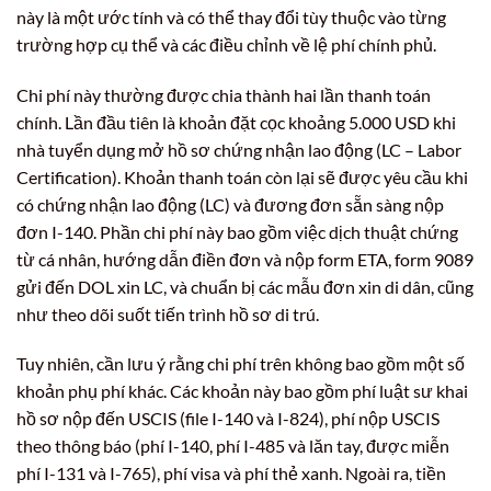
này là một ước tính và có thể thay đổi tùy thuộc vào từng
trường hợp cụ thể và các điều chỉnh về lệ phí chính phủ.
Chi phí này thường được chia thành hai lần thanh toán
chính. Lần đầu tiên là khoản đặt cọc khoảng 5.000 USD khi
nhà tuyển dụng mở hồ sơ chứng nhận lao động (LC – Labor
Certification). Khoản thanh toán còn lại sẽ được yêu cầu khi
có chứng nhận lao động (LC) và đương đơn sẵn sàng nộp
đơn I-140. Phần chi phí này bao gồm việc dịch thuật chứng
từ cá nhân, hướng dẫn điền đơn và nộp form ETA, form 9089
gửi đến DOL xin LC, và chuẩn bị các mẫu đơn xin di dân, cũng
như theo dõi suốt tiến trình hồ sơ di trú.
Tuy nhiên, cần lưu ý rằng chi phí trên không bao gồm một số
khoản phụ phí khác. Các khoản này bao gồm phí luật sư khai
hồ sơ nộp đến USCIS (file I-140 và I-824), phí nộp USCIS
theo thông báo (phí I-140, phí I-485 và lăn tay, được miễn
phí I-131 và I-765), phí visa và phí thẻ xanh. Ngoài ra, tiền