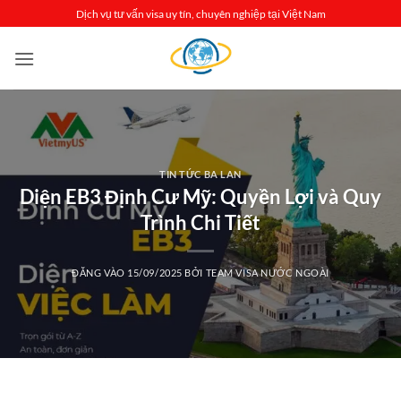
Bỏ
Dịch vụ tư vấn visa uy tín, chuyên nghiệp tại Việt Nam
qua
nội
dung
TIN TỨC BA LAN
Diện EB3 Định Cư Mỹ: Quyền Lợi và Quy
Trình Chi Tiết
ĐĂNG VÀO
15/09/2025
BỞI
TEAM VISA NƯỚC NGOÀI