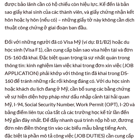
được bảo lãnh cần có hộ chiếu còn hiệu lực. Kế đến là bản
sao giấy khai sinh của các thành viên, và giấy chứng nhận kết
hôn hoặc ly hôn (nếu có) – những giấy tờ này không cần dịch
thuật công chứng ở giai đoạn ban đầu.
Đối với những người đã có Visa Mỹ (ví dụ: B1/B2) hoặc du
học sinh (Visa F1), cần cung cấp bản sao visa hiện tại và đơn
DS-160 đã khai. Đặc biệt quan trọng là sự nhất quán trong
thông tin: kinh nghiệm làm việc khai trong đơn xin việc (JOB
APPLICATION) phải khớp với thông tin đã khai trong DS-
160 để tránh những rắc rối không đáng có. Với du học sinh
hoặc khách du lịch đang ở Mỹ, cần bổ sung các bằng chứng
về sự hiện diện hợp pháp như dấu nhập cảnh tại hải quan
Mỹ, I-94, Social Security Number, Work Permit (OPT), I-20 và
bảng điểm liên tục của tất cả các trường học kể từ lần đến
Mỹ gần đây nhất. Để đẩy nhanh quá trình nộp hồ sơ, đương
đơn nên điền thông tin vào các biểu mẫu bằng tiếng Anh,
đặc biệt là phần mô tả công việc (JOB DUTIES) cần cung cấp