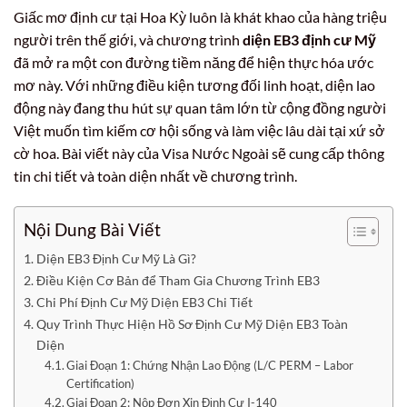
Giấc mơ định cư tại Hoa Kỳ luôn là khát khao của hàng triệu
người trên thế giới, và chương trình
diện EB3 định cư Mỹ
đã mở ra một con đường tiềm năng để hiện thực hóa ước
mơ này. Với những điều kiện tương đối linh hoạt, diện lao
động này đang thu hút sự quan tâm lớn từ cộng đồng người
Việt muốn tìm kiếm cơ hội sống và làm việc lâu dài tại xứ sở
cờ hoa. Bài viết này của Visa Nước Ngoài sẽ cung cấp thông
tin chi tiết và toàn diện nhất về chương trình.
Nội Dung Bài Viết
Diện EB3 Định Cư Mỹ Là Gì?
Điều Kiện Cơ Bản để Tham Gia Chương Trình EB3
Chi Phí Định Cư Mỹ Diện EB3 Chi Tiết
Quy Trình Thực Hiện Hồ Sơ Định Cư Mỹ Diện EB3 Toàn
Diện
Giai Đoạn 1: Chứng Nhận Lao Động (L/C PERM – Labor
Certification)
Giai Đoạn 2: Nộp Đơn Xin Định Cư I-140