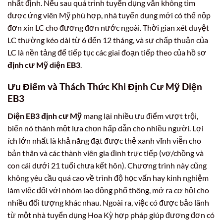
nhất định. Nếu sau quá trình tuyển dụng vẫn không tìm
được ứng viên Mỹ phù hợp, nhà tuyển dụng mới có thể nộp
đơn xin LC cho đương đơn nước ngoài. Thời gian xét duyệt
LC thường kéo dài từ 6 đến 12 tháng, và sự chấp thuận của
LC là nền tảng để tiếp tục các giai đoạn tiếp theo của hồ sơ
định cư Mỹ diện EB3
.
Ưu Điểm và Thách Thức Khi Định Cư Mỹ Diện
EB3
Diện EB3 định cư Mỹ
mang lại nhiều ưu điểm vượt trội,
biến nó thành một lựa chọn hấp dẫn cho nhiều người. Lợi
ích lớn nhất là khả năng đạt được thẻ xanh vĩnh viễn cho
bản thân và các thành viên gia đình trực tiếp (vợ/chồng và
con cái dưới 21 tuổi chưa kết hôn). Chương trình này cũng
không yêu cầu quá cao về trình độ học vấn hay kinh nghiệm
làm việc đối với nhóm lao động phổ thông, mở ra cơ hội cho
nhiều đối tượng khác nhau. Ngoài ra, việc có được bảo lãnh
từ một nhà tuyển dụng Hoa Kỳ hợp pháp giúp đương đơn có