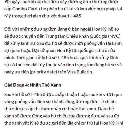
90 ngày sau khi nộp hai đơn này, đương đơn thường được
cấp Combo Card, cho phép họ đi lại và làm việc hợp pháp tại
Mỹ trong thời gian chờ xét duyệt I-485.
Đối với những đương đơn đang ở bên ngoài Hoa Kỳ, hồ sơ
sẽ được chuyển đến Trung tâm Chiếu khán Quốc gia (NVC)
để xử lý lãnh sự. Sau đó, họ sẽ được mời phỏng vấn tại Lãnh
sự quán hoặc Đại sứ quán Hoa Kỳ tại quốc gia cư trú của
mình. Thời gian xử lý hồ sơ I-485 hoặc quá trình xử lý lãnh
sự có thể kéo dài tùy thuộc vào tình trạng tồn đọng hồ sơ và
ngày ưu tiên (priority date) trên Visa Bulletin.
Giai Đoạn 4: Nhận Thẻ Xanh
Sau khi hồ sơ I-485 được chấp thuận hoặc sau khi vượt qua
vòng phỏng vấn lãnh sự thành công, đương đơn sẽ chính
thức được cấp thị thực nhập cư hoặc thẻ xanh. Dấu thẻ
xanh sẽ được đóng vào hộ chiếu của đương đơn, và sau đó
thẻ xanh vật lý sẽ được gửi đến địa chỉ cư trú tại Hoa Kỳ. Khi