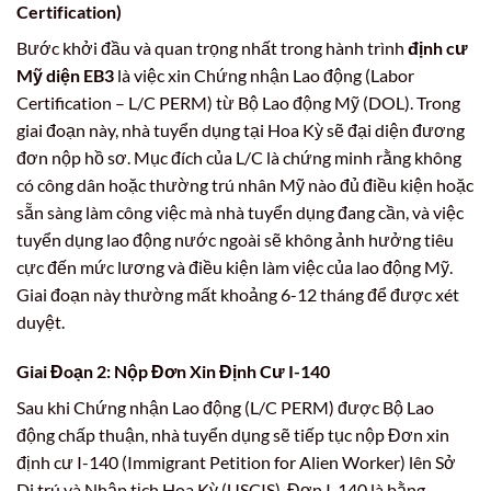
Certification)
Bước khởi đầu và quan trọng nhất trong hành trình
định cư
Mỹ diện EB3
là việc xin Chứng nhận Lao động (Labor
Certification – L/C PERM) từ Bộ Lao động Mỹ (DOL). Trong
giai đoạn này, nhà tuyển dụng tại Hoa Kỳ sẽ đại diện đương
đơn nộp hồ sơ. Mục đích của L/C là chứng minh rằng không
có công dân hoặc thường trú nhân Mỹ nào đủ điều kiện hoặc
sẵn sàng làm công việc mà nhà tuyển dụng đang cần, và việc
tuyển dụng lao động nước ngoài sẽ không ảnh hưởng tiêu
cực đến mức lương và điều kiện làm việc của lao động Mỹ.
Giai đoạn này thường mất khoảng 6-12 tháng để được xét
duyệt.
Giai Đoạn 2: Nộp Đơn Xin Định Cư I-140
Sau khi Chứng nhận Lao động (L/C PERM) được Bộ Lao
động chấp thuận, nhà tuyển dụng sẽ tiếp tục nộp Đơn xin
định cư I-140 (Immigrant Petition for Alien Worker) lên Sở
Di trú và Nhập tịch Hoa Kỳ (USCIS). Đơn I-140 là bằng