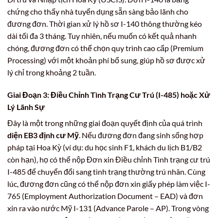
chứng cho thấy nhà tuyển dụng sẵn sàng bảo lãnh cho
đương đơn. Thời gian xử lý hồ sơ I-140 thông thường kéo
dài tối đa 3 tháng. Tuy nhiên, nếu muốn có kết quả nhanh
chóng, đương đơn có thể chọn quy trình cao cấp (Premium
Processing) với một khoản phí bổ sung, giúp hồ sơ được xử
lý chỉ trong khoảng 2 tuần.
Giai Đoạn 3: Điều Chỉnh Tình Trạng Cư Trú (I-485) hoặc Xử
Lý Lãnh Sự
Đây là một trong những giai đoạn quyết định của quá trình
diện EB3 định cư Mỹ
. Nếu đương đơn đang sinh sống hợp
pháp tại Hoa Kỳ (ví dụ: du học sinh F1, khách du lịch B1/B2
còn hạn), họ có thể nộp Đơn xin Điều chỉnh Tình trạng cư trú
I-485 để chuyển đổi sang tình trạng thường trú nhân. Cùng
lúc, đương đơn cũng có thể nộp đơn xin giấy phép làm việc I-
765 (Employment Authorization Document – EAD) và đơn
xin ra vào nước Mỹ I-131 (Advance Parole – AP). Trong vòng