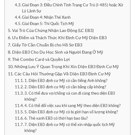
Giai Đoạn 3: Điều Chỉnh Tình Trạng Cư Trú (I-485) hoặc Xử
Lý Lãnh Sự
Giai Đoạn 4: Nhận Thẻ Xanh
Giai Đoạn 5: Thi Quốc Tịch Mỹ
Vai Trò Của Chứng Nhận Lao Động (LC EB3)
Ưu Điểm và Thách Thức Khi Định Cư Mỹ Diện EB3
Giấy Tờ Cần Chuẩn Bị cho Hồ Sơ EB3
Diện EB3 Cho Du Học Sinh và Người Đang Ở Mỹ
Thẻ Combo Card và Quyền Lợi
Những Lưu Ý Quan Trọng Khi Xin Diện EB3 Định Cư Mỹ
Các Câu Hỏi Thường Gặp Về Diện EB3 Định Cư Mỹ
1. Diện EB3 định cư Mỹ có cần tiếng Anh không?
2. Diện EB3 định cư Mỹ có cần bằng cấp không?
3. Có thể đưa vợ/chồng và con đi cùng theo diện EB3
không?
4. Có thể đổi việc sau khi sang Mỹ theo diện EB3 không?
5. Diện EB3 định cư Mỹ có bị giới hạn số lượng không?
6. Thẻ xanh EB3 có thời hạn bao lâu?
7. Diện EB3 định cư Mỹ có thể xin nhập quốc tịch Mỹ
không?