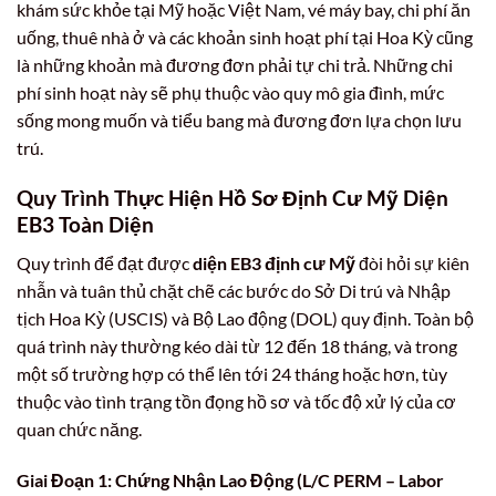
khám sức khỏe tại Mỹ hoặc Việt Nam, vé máy bay, chi phí ăn
uống, thuê nhà ở và các khoản sinh hoạt phí tại Hoa Kỳ cũng
là những khoản mà đương đơn phải tự chi trả. Những chi
phí sinh hoạt này sẽ phụ thuộc vào quy mô gia đình, mức
sống mong muốn và tiểu bang mà đương đơn lựa chọn lưu
trú.
Quy Trình Thực Hiện Hồ Sơ Định Cư Mỹ Diện
EB3 Toàn Diện
Quy trình để đạt được
diện EB3 định cư Mỹ
đòi hỏi sự kiên
nhẫn và tuân thủ chặt chẽ các bước do Sở Di trú và Nhập
tịch Hoa Kỳ (USCIS) và Bộ Lao động (DOL) quy định. Toàn bộ
quá trình này thường kéo dài từ 12 đến 18 tháng, và trong
một số trường hợp có thể lên tới 24 tháng hoặc hơn, tùy
thuộc vào tình trạng tồn đọng hồ sơ và tốc độ xử lý của cơ
quan chức năng.
Giai Đoạn 1: Chứng Nhận Lao Động (L/C PERM – Labor