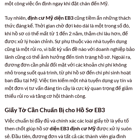
một công việc ổn định ngay khi đặt chân đến Mỹ.
Tuy nhiên,
định cư Mỹ diện EB3
cũng tiềm ẩn những thách
thức đáng kể. Thời gian chờ đợi kéo dài là một trong số đó,
khi hồ sơ có thể mất từ 1 đến 2 năm, thậm chí lâu hơn, để
được xử lý hoàn chỉnh. Sự phụ thuộc vào nhà tuyển dụng
cũng là một rủi ro, vì bất kỳ vấn đề nào với doanh nghiệp bảo
lãnh cũng có thể ảnh hưởng đến tình trạng hồ sơ. Ngoài ra,
đương đơn cần phải đối mặt với các khoản chi phí không
nhỏ trong suốt quá trình, từ phí hồ sơ đến chi phí sinh hoạt
ban đầu tại Mỹ. Việc tìm kiếm một nhà tuyển dụng uy tín và
một đơn vị tư vấn đáng tin cậy là cực kỳ quan trọng để giảm
thiểu rủi ro và tăng cơ hội thành công.
Giấy Tờ Cần Chuẩn Bị cho Hồ Sơ EB3
Việc chuẩn bị đầy đủ và chính xác các loại giấy tờ là yếu tố
then chốt giúp hồ sơ
diện EB3 định cư Mỹ
được xử lý suôn
sẻ. Đầu tiên, đương đơn và tất cả các thành viên gia đình