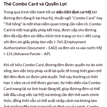
Thẻ Combo Card và Quyền Lợi
Trong quá trình tiến hành hồ sơ
diện EB3 định cư Mỹ
khi
đương đơn đang ở tại Hoa Kỳ, thuật ngữ “Combo Card” hay
“Thẻ hồng” là một khái niệm quan trọng cần nắm rõ. Combo
Card là một loại giấy phép kết hợp, được cấp cho đương
đơn đã nộp đơn xin điều chỉnh tình trạng cư trú I-485 cùng
với đơn xin giấy phép làm việc I-765 (Employment
Authorization Document – EAD) và đơn xin ra vào nước Mỹ
I-131 (Advance Parole – AP).
Khi sở hữu Combo Card, đương đơn được quyền tự do sinh
sống, làm việc hợp pháp và đi lại quốc tế trong thời gian chờ
đợi đơn định cư được phê duyệt. Thẻ này thường có thời
hạn 1 năm và có thể được gia hạn. Sự hiện diện của Combo
Card mang lại sự linh hoạt đáng kể, giúp đương đơn có thể
bắt đầu công việc tại Mỹ mà không cần đợi thẻ xanh chính
thức, đồng thời vẫn có thể xuất nhập cảnh mà không làm
ảnh hưởng đến tình trạng hồ sơ định cư của mình. Combo