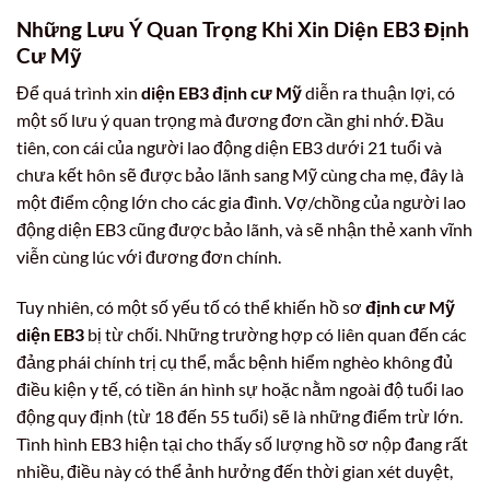
Những Lưu Ý Quan Trọng Khi Xin Diện EB3 Định
Cư Mỹ
Để quá trình xin
diện EB3 định cư Mỹ
diễn ra thuận lợi, có
một số lưu ý quan trọng mà đương đơn cần ghi nhớ. Đầu
tiên, con cái của người lao động diện EB3 dưới 21 tuổi và
chưa kết hôn sẽ được bảo lãnh sang Mỹ cùng cha mẹ, đây là
một điểm cộng lớn cho các gia đình. Vợ/chồng của người lao
động diện EB3 cũng được bảo lãnh, và sẽ nhận thẻ xanh vĩnh
viễn cùng lúc với đương đơn chính.
Tuy nhiên, có một số yếu tố có thể khiến hồ sơ
định cư Mỹ
diện EB3
bị từ chối. Những trường hợp có liên quan đến các
đảng phái chính trị cụ thể, mắc bệnh hiểm nghèo không đủ
điều kiện y tế, có tiền án hình sự hoặc nằm ngoài độ tuổi lao
động quy định (từ 18 đến 55 tuổi) sẽ là những điểm trừ lớn.
Tình hình EB3 hiện tại cho thấy số lượng hồ sơ nộp đang rất
nhiều, điều này có thể ảnh hưởng đến thời gian xét duyệt,