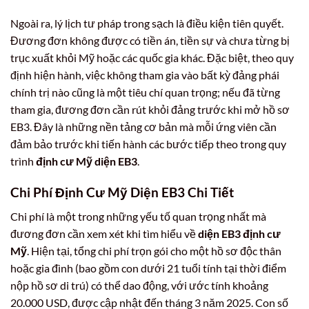
Ngoài ra, lý lịch tư pháp trong sạch là điều kiện tiên quyết.
Đương đơn không được có tiền án, tiền sự và chưa từng bị
trục xuất khỏi Mỹ hoặc các quốc gia khác. Đặc biệt, theo quy
định hiện hành, việc không tham gia vào bất kỳ đảng phái
chính trị nào cũng là một tiêu chí quan trọng; nếu đã từng
tham gia, đương đơn cần rút khỏi đảng trước khi mở hồ sơ
EB3. Đây là những nền tảng cơ bản mà mỗi ứng viên cần
đảm bảo trước khi tiến hành các bước tiếp theo trong quy
trình
định cư Mỹ diện EB3
.
Chi Phí Định Cư Mỹ Diện EB3 Chi Tiết
Chi phí là một trong những yếu tố quan trọng nhất mà
đương đơn cần xem xét khi tìm hiểu về
diện EB3 định cư
Mỹ
. Hiện tại, tổng chi phí trọn gói cho một hồ sơ độc thân
hoặc gia đình (bao gồm con dưới 21 tuổi tính tại thời điểm
nộp hồ sơ di trú) có thể dao động, với ước tính khoảng
20.000 USD, được cập nhật đến tháng 3 năm 2025. Con số