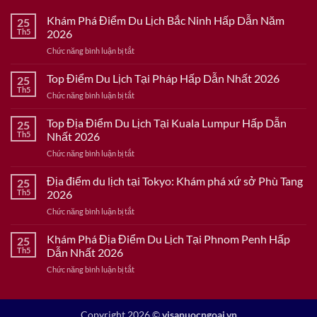
Khám Phá Điểm Du Lịch Bắc Ninh Hấp Dẫn Năm
25
Th5
2026
ở
Chức năng bình luận bị tắt
Khám
Phá
Top Điểm Du Lịch Tại Pháp Hấp Dẫn Nhất 2026
25
Điểm
Th5
ở
Chức năng bình luận bị tắt
Du
Top
Lịch
Điểm
Top Địa Điểm Du Lịch Tại Kuala Lumpur Hấp Dẫn
Bắc
25
Du
Th5
Nhất 2026
Ninh
Lịch
Hấp
ở
Chức năng bình luận bị tắt
Tại
Dẫn
Top
Pháp
Năm
Địa
Địa điểm du lịch tại Tokyo: Khám phá xứ sở Phù Tang
Hấp
25
2026
Điểm
Dẫn
Th5
2026
Du
Nhất
ở
Chức năng bình luận bị tắt
Lịch
2026
Địa
Tại
điểm
Khám Phá Địa Điểm Du Lịch Tại Phnom Penh Hấp
Kuala
25
du
Lumpur
Th5
Dẫn Nhất 2026
lịch
Hấp
ở
Chức năng bình luận bị tắt
tại
Dẫn
Khám
Tokyo:
Nhất
Phá
Khám
2026
Địa
phá
Copyright 2026 ©
visanuocngoai.vn
Điểm