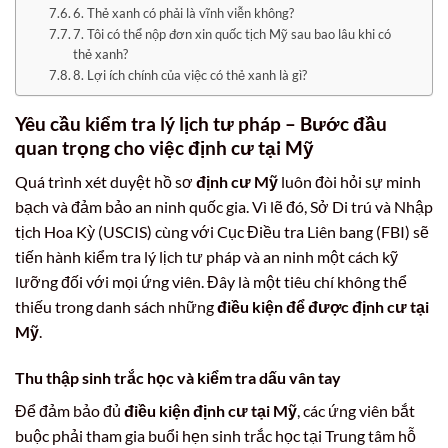
6. Thẻ xanh có phải là vĩnh viễn không?
7. Tôi có thể nộp đơn xin quốc tịch Mỹ sau bao lâu khi có
thẻ xanh?
8. Lợi ích chính của việc có thẻ xanh là gì?
Yêu cầu kiểm tra lý lịch tư pháp – Bước đầu
quan trọng cho việc định cư tại Mỹ
Quá trình xét duyệt hồ sơ
định cư Mỹ
luôn đòi hỏi sự minh
bạch và đảm bảo an ninh quốc gia. Vì lẽ đó, Sở Di trú và Nhập
tịch Hoa Kỳ (USCIS) cùng với Cục Điều tra Liên bang (FBI) sẽ
tiến hành kiểm tra lý lịch tư pháp và an ninh một cách kỹ
lưỡng đối với mọi ứng viên. Đây là một tiêu chí không thể
thiếu trong danh sách những
điều kiện để được định cư tại
Mỹ
.
Thu thập sinh trắc học và kiểm tra dấu vân tay
Để đảm bảo đủ
điều kiện định cư tại Mỹ
, các ứng viên bắt
buộc phải tham gia buổi hẹn sinh trắc học tại Trung tâm hỗ