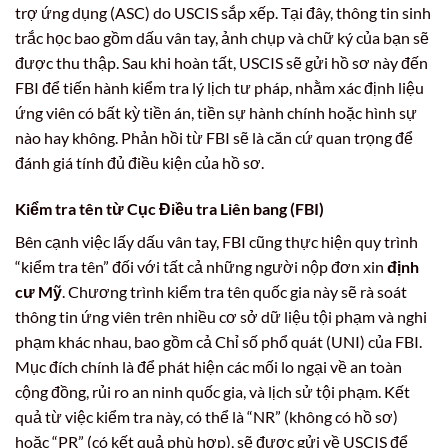
trợ ứng dụng (ASC) do USCIS sắp xếp. Tại đây, thông tin sinh
trắc học bao gồm dấu vân tay, ảnh chụp và chữ ký của bạn sẽ
được thu thập. Sau khi hoàn tất, USCIS sẽ gửi hồ sơ này đến
FBI để tiến hành kiểm tra lý lịch tư pháp, nhằm xác định liệu
ứng viên có bất kỳ tiền án, tiền sự hành chính hoặc hình sự
nào hay không. Phản hồi từ FBI sẽ là căn cứ quan trọng để
đánh giá tính đủ điều kiện của hồ sơ.
Kiểm tra tên từ Cục Điều tra Liên bang (FBI)
Bên cạnh việc lấy dấu vân tay, FBI cũng thực hiện quy trình
“kiểm tra tên” đối với tất cả những người nộp đơn xin
định
cư Mỹ
. Chương trình kiểm tra tên quốc gia này sẽ rà soát
thông tin ứng viên trên nhiều cơ sở dữ liệu tội phạm và nghi
phạm khác nhau, bao gồm cả Chỉ số phổ quát (UNI) của FBI.
Mục đích chính là để phát hiện các mối lo ngại về an toàn
cộng đồng, rủi ro an ninh quốc gia, và lịch sử tội phạm. Kết
quả từ việc kiểm tra này, có thể là “NR” (không có hồ sơ)
hoặc “PR” (có kết quả phù hợp), sẽ được gửi về USCIS để