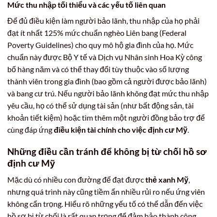
Mức thu nhập tối thiểu và các yếu tố liên quan
Để đủ điều kiện làm người bảo lãnh, thu nhập của họ phải
đạt ít nhất 125% mức chuẩn nghèo Liên bang (Federal
Poverty Guidelines) cho quy mô hộ gia đình của họ. Mức
chuẩn này được Bộ Y tế và Dịch vụ Nhân sinh Hoa Kỳ công
bố hàng năm và có thể thay đổi tùy thuộc vào số lượng
thành viên trong gia đình (bao gồm cả người được bảo lãnh)
và bang cư trú. Nếu người bảo lãnh không đạt mức thu nhập
yêu cầu, họ có thể sử dụng tài sản (như bất động sản, tài
khoản tiết kiệm) hoặc tìm thêm một người đồng bảo trợ để
cùng đáp ứng
điều kiện tài chính cho việc định cư Mỹ
.
Những điều cần tránh để không bị từ chối hồ sơ
định cư Mỹ
Mặc dù có nhiều con đường để đạt được
thẻ xanh Mỹ
,
nhưng quá trình này cũng tiềm ẩn nhiều rủi ro nếu ứng viên
không cẩn trọng. Hiểu rõ những yếu tố có thể dẫn đến việc
hồ sơ bị từ chối là rất quan trọng để đảm bảo thành công