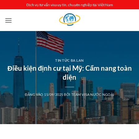
Bỏ
Dịch vụ tư vấn visa uy tín, chuyên nghiệp tại Việt Nam
qua
nội
dung
TIN TỨC BA LAN
Điều kiện định cư tại Mỹ: Cẩm nang toàn
diện
ĐĂNG VÀO
15/09/2025
BỞI
TEAM VISA NƯỚC NGOÀI