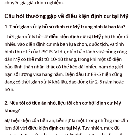
chuyên gia giàu kinh nghiệm.
Câu hỏi thường gặp về điều kiện định cư tại Mỹ
1. Thời gian xử lý hồ sơ định cư Mỹ trung bình là bao lâu?
Thời gian xử lý hồ sơ
điều kiện định cư tại Mỹ
phụ thuộc rất
nhiều vào diện định cư mà bạn lựa chọn, quốc tịch, và tình
hình thực tế của USCIS. Ví dụ, diện bảo lãnh vợ/chồng công
dân Mỹ có thể mất từ 10-18 tháng, trong khi một số diện
bảo lãnh thân nhân khác có thể kéo dài nhiều năm do giới
hạn số lượng visa hàng năm. Diện đầu tư EB-5 hiện cũng
đang có thời gian xử lý khá lâu, dao động từ 2-5 năm hoặc
hơn.
2. Nếu tôi có tiền án nhỏ, liệu tôi còn cơ hội định cư Mỹ
không?
Sự hiện diện của tiền án, tiền sự là một trong những rào cản
lớn đối với
điều kiện định cư tại Mỹ
. Tuy nhiên, mức độ