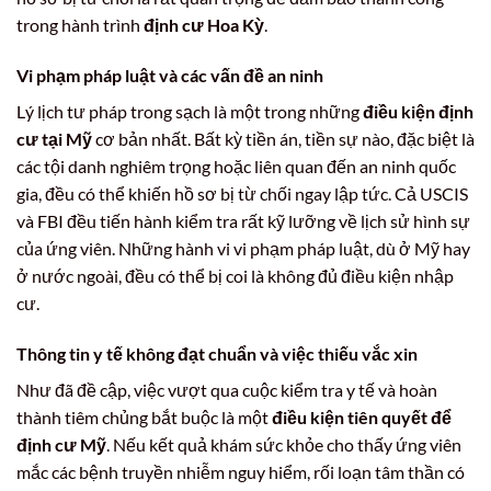
trong hành trình
định cư Hoa Kỳ
.
Vi phạm pháp luật và các vấn đề an ninh
Lý lịch tư pháp trong sạch là một trong những
điều kiện định
cư tại Mỹ
cơ bản nhất. Bất kỳ tiền án, tiền sự nào, đặc biệt là
các tội danh nghiêm trọng hoặc liên quan đến an ninh quốc
gia, đều có thể khiến hồ sơ bị từ chối ngay lập tức. Cả USCIS
và FBI đều tiến hành kiểm tra rất kỹ lưỡng về lịch sử hình sự
của ứng viên. Những hành vi vi phạm pháp luật, dù ở Mỹ hay
ở nước ngoài, đều có thể bị coi là không đủ điều kiện nhập
cư.
Thông tin y tế không đạt chuẩn và việc thiếu vắc xin
Như đã đề cập, việc vượt qua cuộc kiểm tra y tế và hoàn
thành tiêm chủng bắt buộc là một
điều kiện tiên quyết để
định cư Mỹ
. Nếu kết quả khám sức khỏe cho thấy ứng viên
mắc các bệnh truyền nhiễm nguy hiểm, rối loạn tâm thần có