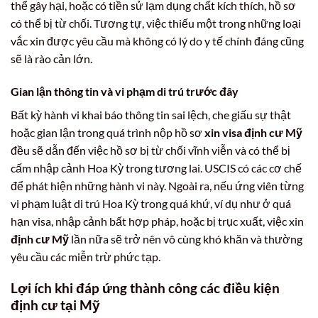
thể gây hại, hoặc có tiền sử lạm dụng chất kích thích, hồ sơ
có thể bị từ chối. Tương tự, việc thiếu một trong những loại
vắc xin được yêu cầu mà không có lý do y tế chính đáng cũng
sẽ là rào cản lớn.
Gian lận thông tin và vi phạm di trú trước đây
Bất kỳ hành vi khai báo thông tin sai lệch, che giấu sự thật
hoặc gian lận trong quá trình nộp hồ sơ
xin visa định cư Mỹ
đều sẽ dẫn đến việc hồ sơ bị từ chối vĩnh viễn và có thể bị
cấm nhập cảnh Hoa Kỳ trong tương lai. USCIS có các cơ chế
để phát hiện những hành vi này. Ngoài ra, nếu ứng viên từng
vi phạm luật di trú Hoa Kỳ trong quá khứ, ví dụ như ở quá
hạn visa, nhập cảnh bất hợp pháp, hoặc bị trục xuất, việc xin
định cư Mỹ
lần nữa sẽ trở nên vô cùng khó khăn và thường
yêu cầu các miễn trừ phức tạp.
Lợi ích khi đáp ứng thành công các điều kiện
định cư tại Mỹ