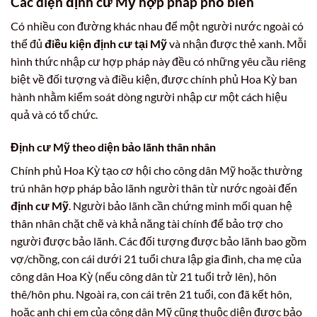
Các diện định cư Mỹ hợp pháp phổ biến
Có nhiều con đường khác nhau để một người nước ngoài có
thể đủ
điều kiện định cư tại Mỹ
và nhận được thẻ xanh. Mỗi
hình thức nhập cư hợp pháp này đều có những yêu cầu riêng
biệt về đối tượng và điều kiện, được chính phủ Hoa Kỳ ban
hành nhằm kiểm soát dòng người nhập cư một cách hiệu
quả và có tổ chức.
Định cư Mỹ theo diện bảo lãnh thân nhân
Chính phủ Hoa Kỳ tạo cơ hội cho công dân Mỹ hoặc thường
trú nhân hợp pháp bảo lãnh người thân từ nước ngoài đến
định cư Mỹ
. Người bảo lãnh cần chứng minh mối quan hệ
thân nhân chặt chẽ và khả năng tài chính để bảo trợ cho
người được bảo lãnh. Các đối tượng được bảo lãnh bao gồm
vợ/chồng, con cái dưới 21 tuổi chưa lập gia đình, cha mẹ của
công dân Hoa Kỳ (nếu công dân từ 21 tuổi trở lên), hôn
thê/hôn phu. Ngoài ra, con cái trên 21 tuổi, con đã kết hôn,
hoặc anh chị em của công dân Mỹ cũng thuộc diện được bảo