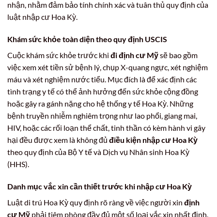
nhận, nhằm đảm bảo tính chính xác và tuân thủ quy định của
luật nhập cư Hoa Kỳ.
Khám sức khỏe toàn diện theo quy định USCIS
Cuộc khám sức khỏe trước khi
đi định cư Mỹ
sẽ bao gồm
việc xem xét tiền sử bệnh lý, chụp X-quang ngực, xét nghiệm
máu và xét nghiệm nước tiểu. Mục đích là để xác định các
tình trạng y tế có thể ảnh hưởng đến sức khỏe cộng đồng
hoặc gây ra gánh nặng cho hệ thống y tế Hoa Kỳ. Những
bệnh truyền nhiễm nghiêm trọng như lao phổi, giang mai,
HIV, hoặc các rối loạn thể chất, tinh thần có kèm hành vi gây
hại đều được xem là không đủ
điều kiện nhập cư Hoa Kỳ
theo quy định của Bộ Y tế và Dịch vụ Nhân sinh Hoa Kỳ
(HHS).
Danh mục vắc xin cần thiết trước khi nhập cư Hoa Kỳ
Luật di trú Hoa Kỳ quy định rõ ràng về việc người xin
định
cư Mỹ
phải tiêm phòng đầy đủ một số loại vắc xin nhất định.