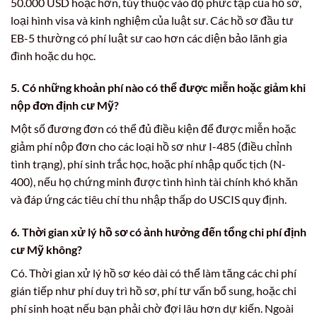
50.000 USD hoặc hơn, tùy thuộc vào độ phức tạp của hồ sơ,
loại hình visa và kinh nghiệm của luật sư. Các hồ sơ đầu tư
EB-5 thường có phí luật sư cao hơn các diện bảo lãnh gia
đình hoặc du học.
5. Có những khoản phí nào có thể được miễn hoặc giảm khi
nộp đơn định cư Mỹ?
Một số đương đơn có thể đủ điều kiện để được miễn hoặc
giảm phí nộp đơn cho các loại hồ sơ như I-485 (điều chỉnh
tình trạng), phí sinh trắc học, hoặc phí nhập quốc tịch (N-
400), nếu họ chứng minh được tình hình tài chính khó khăn
và đáp ứng các tiêu chí thu nhập thấp do USCIS quy định.
6. Thời gian xử lý hồ sơ có ảnh hưởng đến tổng
chi phí định
cư Mỹ
không?
Có. Thời gian xử lý hồ sơ kéo dài có thể làm tăng các chi phí
gián tiếp như phí duy trì hồ sơ, phí tư vấn bổ sung, hoặc chi
phí sinh hoạt nếu bạn phải chờ đợi lâu hơn dự kiến. Ngoài