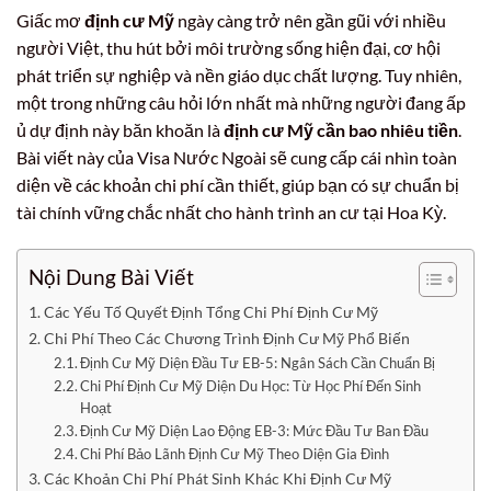
Giấc mơ
định cư Mỹ
ngày càng trở nên gần gũi với nhiều
người Việt, thu hút bởi môi trường sống hiện đại, cơ hội
phát triển sự nghiệp và nền giáo dục chất lượng. Tuy nhiên,
một trong những câu hỏi lớn nhất mà những người đang ấp
ủ dự định này băn khoăn là
định cư Mỹ cần bao nhiêu tiền
.
Bài viết này của Visa Nước Ngoài sẽ cung cấp cái nhìn toàn
diện về các khoản chi phí cần thiết, giúp bạn có sự chuẩn bị
tài chính vững chắc nhất cho hành trình an cư tại Hoa Kỳ.
Nội Dung Bài Viết
Các Yếu Tố Quyết Định Tổng Chi Phí Định Cư Mỹ
Chi Phí Theo Các Chương Trình Định Cư Mỹ Phổ Biến
Định Cư Mỹ Diện Đầu Tư EB-5: Ngân Sách Cần Chuẩn Bị
Chi Phí Định Cư Mỹ Diện Du Học: Từ Học Phí Đến Sinh
Hoạt
Định Cư Mỹ Diện Lao Động EB-3: Mức Đầu Tư Ban Đầu
Chi Phí Bảo Lãnh Định Cư Mỹ Theo Diện Gia Đình
Các Khoản Chi Phí Phát Sinh Khác Khi Định Cư Mỹ