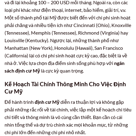
và đi lại khoảng 100 – 200 USD mỗi tháng. Ngoài ra, còn các
loại phí khác như điện thoại, internet, bảo hiểm, giải trí, v.v.
Một số thành phố tại Mỹ được biết đến với chi phí sinh hoạt
phải chăng và nhiều tiện ích như Cincinnati (Ohio), Knoxville
(Tennessee), Memphis (Tennessee), Richmond (Virginia) hay
Louisville (Kentucky). Ngược lại, những thành phố như
Manhattan (New York), Honolulu (Hawaii), San Francisco
(California) lại có chi phí sinh hoạt cực kỳ cao, đặc biệt là về
nhà ở. Việc lựa chọn địa điểm sinh sống phù hợp với
ngân
sách định cư Mỹ
là cực kỳ quan trọng.
Kế Hoạch Tài Chính Thông Minh Cho Việc Định
Cư Mỹ
Để hành trình
định cư Mỹ
diễn ra thuận lợi và không gặp
phải những rắc rối về tài chính, việc lập một kế hoạch chi tiêu
chi tiết và thông minh là vô cùng cần thiết. Bạn cần có cái
nhìn tổng thể và dự trù chính xác mọi khoản mục, từ những
chi phí lớn đến những chi phí nhỏ nhất.