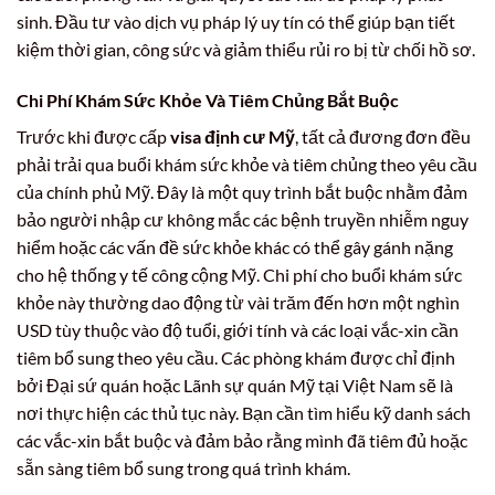
sinh. Đầu tư vào dịch vụ pháp lý uy tín có thể giúp bạn tiết
kiệm thời gian, công sức và giảm thiểu rủi ro bị từ chối hồ sơ.
Chi Phí Khám Sức Khỏe Và Tiêm Chủng Bắt Buộc
Trước khi được cấp
visa định cư Mỹ
, tất cả đương đơn đều
phải trải qua buổi khám sức khỏe và tiêm chủng theo yêu cầu
của chính phủ Mỹ. Đây là một quy trình bắt buộc nhằm đảm
bảo người nhập cư không mắc các bệnh truyền nhiễm nguy
hiểm hoặc các vấn đề sức khỏe khác có thể gây gánh nặng
cho hệ thống y tế công cộng Mỹ. Chi phí cho buổi khám sức
khỏe này thường dao động từ vài trăm đến hơn một nghìn
USD tùy thuộc vào độ tuổi, giới tính và các loại vắc-xin cần
tiêm bổ sung theo yêu cầu. Các phòng khám được chỉ định
bởi Đại sứ quán hoặc Lãnh sự quán Mỹ tại Việt Nam sẽ là
nơi thực hiện các thủ tục này. Bạn cần tìm hiểu kỹ danh sách
các vắc-xin bắt buộc và đảm bảo rằng mình đã tiêm đủ hoặc
sẵn sàng tiêm bổ sung trong quá trình khám.