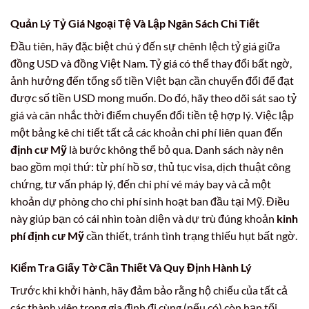
Quản Lý Tỷ Giá Ngoại Tệ Và Lập Ngân Sách Chi Tiết
Đầu tiên, hãy đặc biệt chú ý đến sự chênh lệch tỷ giá giữa
đồng USD và đồng Việt Nam. Tỷ giá có thể thay đổi bất ngờ,
ảnh hưởng đến tổng số tiền Việt bạn cần chuyển đổi để đạt
được số tiền USD mong muốn. Do đó, hãy theo dõi sát sao tỷ
giá và cân nhắc thời điểm chuyển đổi tiền tệ hợp lý. Việc lập
một bảng kê chi tiết tất cả các khoản chi phí liên quan đến
định cư Mỹ
là bước không thể bỏ qua. Danh sách này nên
bao gồm mọi thứ: từ phí hồ sơ, thủ tục visa, dịch thuật công
chứng, tư vấn pháp lý, đến chi phí vé máy bay và cả một
khoản dự phòng cho chi phí sinh hoạt ban đầu tại Mỹ. Điều
này giúp bạn có cái nhìn toàn diện và dự trù đúng khoản
kinh
phí định cư Mỹ
cần thiết, tránh tình trạng thiếu hụt bất ngờ.
Kiểm Tra Giấy Tờ Cần Thiết Và Quy Định Hành Lý
Trước khi khởi hành, hãy đảm bảo rằng hộ chiếu của tất cả
các thành viên trong gia đình đi cùng (nếu có) còn hạn tối