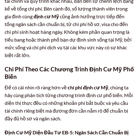
tài chính và quy trình khác nhau, dẫn đến sự chênh lệch đáng
kể về tổng chi phí. Bên cạnh đó, số lượng thành viên trong
gia đình cùng
định cư Mỹ
cũng ảnh hưởng trực tiếp đến
tổng ngân sách cần chuẩn bị, từ chi phí hồ sơ, visa cho đến
chi phí sinh hoạt hàng ngày. Không kém phần quan trọng là
tiểu bang hoặc thành phố bạn dự định sinh sống tại Mỹ, bởi
mức sống và chi phí dịch vụ tại các khu vực này có sự khác
biệt rất lớn.
Chi Phí Theo Các Chương Trình Định Cư Mỹ Phổ
Biến
Để có cái nhìn rõ ràng hơn về
chi phí định cư Mỹ
, chúng ta
hãy cùng phân tích từng chương trình định cư phổ biến. Mỗi
diện thị thực đều có những khoản phí bắt buộc và yêu cầu
tài chính riêng biệt mà đương đơn cần nắm rõ để chuẩn bị
đầy đủ hồ sơ và ngân sách.
Định Cư Mỹ Diện Đầu Tư EB-5: Ngân Sách Cần Chuẩn Bị