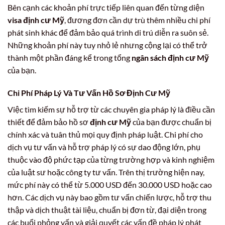
Bên cạnh các khoản phí trực tiếp liên quan đến từng diện
visa định cư Mỹ
, đương đơn cần dự trù thêm nhiều chi phí
phát sinh khác để đảm bảo quá trình di trú diễn ra suôn sẻ.
Những khoản phí này tuy nhỏ lẻ nhưng cộng lại có thể trở
thành một phần đáng kể trong tổng
ngân sách định cư Mỹ
của bạn.
Chi Phí Pháp Lý Và Tư Vấn Hồ Sơ Định Cư Mỹ
Việc tìm kiếm sự hỗ trợ từ các chuyên gia pháp lý là điều cần
thiết để đảm bảo hồ sơ
định cư Mỹ
của bạn được chuẩn bị
chính xác và tuân thủ mọi quy định pháp luật. Chi phí cho
dịch vụ tư vấn và hỗ trợ pháp lý có sự dao động lớn, phụ
thuộc vào độ phức tạp của từng trường hợp và kinh nghiệm
của luật sư hoặc công ty tư vấn. Trên thị trường hiện nay,
mức phí này có thể từ 5.000 USD đến 30.000 USD hoặc cao
hơn. Các dịch vụ này bao gồm tư vấn chiến lược, hỗ trợ thu
thập và dịch thuật tài liệu, chuẩn bị đơn từ, đại diện trong
các buổi phỏng vấn và giải quyết các vấn đề pháp lý phát