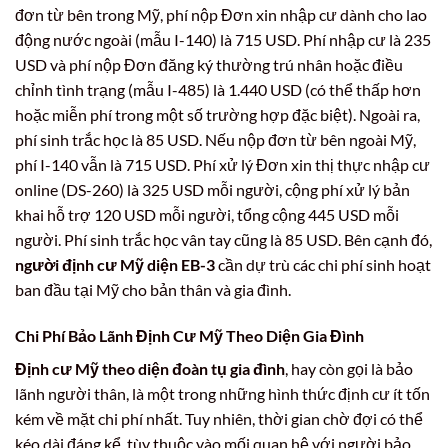
đơn từ bên trong Mỹ, phí nộp Đơn xin nhập cư dành cho lao
động nước ngoài (mẫu I-140) là 715 USD. Phí nhập cư là 235
USD và phí nộp Đơn đăng ký thường trú nhân hoặc điều
chỉnh tình trạng (mẫu I-485) là 1.440 USD (có thể thấp hơn
hoặc miễn phí trong một số trường hợp đặc biệt). Ngoài ra,
phí sinh trắc học là 85 USD. Nếu nộp đơn từ bên ngoài Mỹ,
phí I-140 vẫn là 715 USD. Phí xử lý Đơn xin thị thực nhập cư
online (DS-260) là 325 USD mỗi người, cộng phí xử lý bản
khai hỗ trợ 120 USD mỗi người, tổng cộng 445 USD mỗi
người. Phí sinh trắc học vân tay cũng là 85 USD. Bên cạnh đó,
người định cư Mỹ diện EB-3
cần dự trù các chi phí sinh hoạt
ban đầu tại Mỹ cho bản thân và gia đình.
Chi Phí Bảo Lãnh Định Cư Mỹ Theo Diện Gia Đình
Định cư Mỹ theo diện đoàn tụ gia đình
, hay còn gọi là bảo
lãnh người thân, là một trong những hình thức định cư ít tốn
kém về mặt chi phí nhất. Tuy nhiên, thời gian chờ đợi có thể
kéo dài đáng kể, tùy thuộc vào mối quan hệ với người bảo