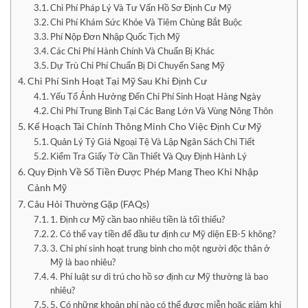
Chi Phí Pháp Lý Và Tư Vấn Hồ Sơ Định Cư Mỹ
Chi Phí Khám Sức Khỏe Và Tiêm Chủng Bắt Buộc
Phí Nộp Đơn Nhập Quốc Tịch Mỹ
Các Chi Phí Hành Chính Và Chuẩn Bị Khác
Dự Trù Chi Phí Chuẩn Bị Di Chuyển Sang Mỹ
Chi Phí Sinh Hoạt Tại Mỹ Sau Khi Định Cư
Yếu Tố Ảnh Hưởng Đến Chi Phí Sinh Hoạt Hàng Ngày
Chi Phí Trung Bình Tại Các Bang Lớn Và Vùng Nông Thôn
Kế Hoạch Tài Chính Thông Minh Cho Việc Định Cư Mỹ
Quản Lý Tỷ Giá Ngoại Tệ Và Lập Ngân Sách Chi Tiết
Kiểm Tra Giấy Tờ Cần Thiết Và Quy Định Hành Lý
Quy Định Về Số Tiền Được Phép Mang Theo Khi Nhập
Cảnh Mỹ
Câu Hỏi Thường Gặp (FAQs)
1. Định cư Mỹ cần bao nhiêu tiền là tối thiểu?
2. Có thể vay tiền để đầu tư định cư Mỹ diện EB-5 không?
3. Chi phí sinh hoạt trung bình cho một người độc thân ở
Mỹ là bao nhiêu?
4. Phí luật sư di trú cho hồ sơ định cư Mỹ thường là bao
nhiêu?
5. Có những khoản phí nào có thể được miễn hoặc giảm khi