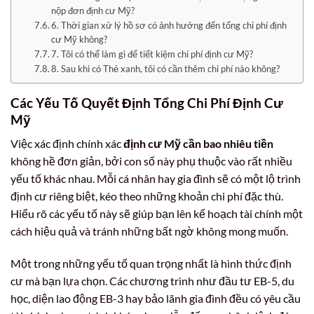
nộp đơn định cư Mỹ?
6. Thời gian xử lý hồ sơ có ảnh hưởng đến tổng chi phí định
cư Mỹ không?
7. Tôi có thể làm gì để tiết kiệm chi phí định cư Mỹ?
8. Sau khi có Thẻ xanh, tôi có cần thêm chi phí nào không?
Các Yếu Tố Quyết Định Tổng Chi Phí Định Cư
Mỹ
Việc xác định chính xác
định cư Mỹ cần bao nhiêu tiền
không hề đơn giản, bởi con số này phụ thuộc vào rất nhiều
yếu tố khác nhau. Mỗi cá nhân hay gia đình sẽ có một lộ trình
định cư riêng biệt, kéo theo những khoản chi phí đặc thù.
Hiểu rõ các yếu tố này sẽ giúp bạn lên kế hoạch tài chính một
cách hiệu quả và tránh những bất ngờ không mong muốn.
Một trong những yếu tố quan trọng nhất là hình thức định
cư mà bạn lựa chọn. Các chương trình như đầu tư EB-5, du
học, diện lao động EB-3 hay bảo lãnh gia đình đều có yêu cầu