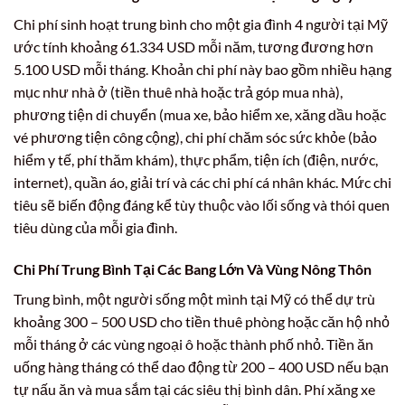
Chi phí sinh hoạt trung bình cho một gia đình 4 người tại Mỹ
ước tính khoảng 61.334 USD mỗi năm, tương đương hơn
5.100 USD mỗi tháng. Khoản chi phí này bao gồm nhiều hạng
mục như nhà ở (tiền thuê nhà hoặc trả góp mua nhà),
phương tiện di chuyển (mua xe, bảo hiểm xe, xăng dầu hoặc
vé phương tiện công cộng), chi phí chăm sóc sức khỏe (bảo
hiểm y tế, phí thăm khám), thực phẩm, tiện ích (điện, nước,
internet), quần áo, giải trí và các chi phí cá nhân khác. Mức chi
tiêu sẽ biến động đáng kể tùy thuộc vào lối sống và thói quen
tiêu dùng của mỗi gia đình.
Chi Phí Trung Bình Tại Các Bang Lớn Và Vùng Nông Thôn
Trung bình, một người sống một mình tại Mỹ có thể dự trù
khoảng 300 – 500 USD cho tiền thuê phòng hoặc căn hộ nhỏ
mỗi tháng ở các vùng ngoại ô hoặc thành phố nhỏ. Tiền ăn
uống hàng tháng có thể dao động từ 200 – 400 USD nếu bạn
tự nấu ăn và mua sắm tại các siêu thị bình dân. Phí xăng xe