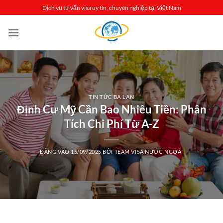
Bỏ
Dịch vụ tư vấn visa uy tín, chuyên nghiệp tại Việt Nam
qua
nội
dung
TIN TỨC BA LAN
Định Cư Mỹ Cần Bao Nhiêu Tiền: Phân
Tích Chi Phí Từ A-Z
ĐĂNG VÀO
15/09/2025
BỞI
TEAM VISA NƯỚC NGOÀI