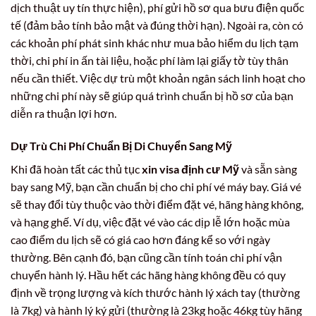
dịch thuật uy tín thực hiện), phí gửi hồ sơ qua bưu điện quốc
tế (đảm bảo tính bảo mật và đúng thời hạn). Ngoài ra, còn có
các khoản phí phát sinh khác như mua bảo hiểm du lịch tạm
thời, chi phí in ấn tài liệu, hoặc phí làm lại giấy tờ tùy thân
nếu cần thiết. Việc dự trù một khoản ngân sách linh hoạt cho
những chi phí này sẽ giúp quá trình chuẩn bị hồ sơ của bạn
diễn ra thuận lợi hơn.
Dự Trù Chi Phí Chuẩn Bị Di Chuyển Sang Mỹ
Khi đã hoàn tất các thủ tục
xin visa định cư Mỹ
và sẵn sàng
bay sang Mỹ, bạn cần chuẩn bị cho chi phí vé máy bay. Giá vé
sẽ thay đổi tùy thuộc vào thời điểm đặt vé, hãng hàng không,
và hạng ghế. Ví dụ, việc đặt vé vào các dịp lễ lớn hoặc mùa
cao điểm du lịch sẽ có giá cao hơn đáng kể so với ngày
thường. Bên cạnh đó, bạn cũng cần tính toán chi phí vận
chuyển hành lý. Hầu hết các hãng hàng không đều có quy
định về trọng lượng và kích thước hành lý xách tay (thường
là 7kg) và hành lý ký gửi (thường là 23kg hoặc 46kg tùy hãng