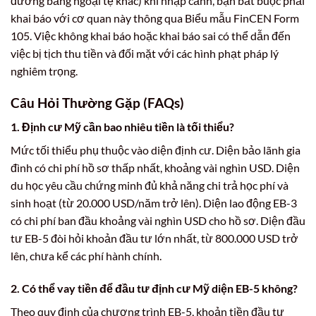
đương bằng ngoại tệ khác) khi nhập cảnh, bạn bắt buộc phải
khai báo với cơ quan này thông qua Biểu mẫu FinCEN Form
105. Việc không khai báo hoặc khai báo sai có thể dẫn đến
việc bị tịch thu tiền và đối mặt với các hình phạt pháp lý
nghiêm trọng.
Câu Hỏi Thường Gặp (FAQs)
1.
Định cư Mỹ cần bao nhiêu tiền
là tối thiểu?
Mức tối thiểu phụ thuộc vào diện định cư. Diện bảo lãnh gia
đình có chi phí hồ sơ thấp nhất, khoảng vài nghìn USD. Diện
du học yêu cầu chứng minh đủ khả năng chi trả học phí và
sinh hoạt (từ 20.000 USD/năm trở lên). Diện lao động EB-3
có chi phí ban đầu khoảng vài nghìn USD cho hồ sơ. Diện đầu
tư EB-5 đòi hỏi khoản đầu tư lớn nhất, từ 800.000 USD trở
lên, chưa kể các phí hành chính.
2. Có thể vay tiền để đầu tư định cư Mỹ diện EB-5 không?
Theo quy định của chương trình EB-5, khoản tiền đầu tư