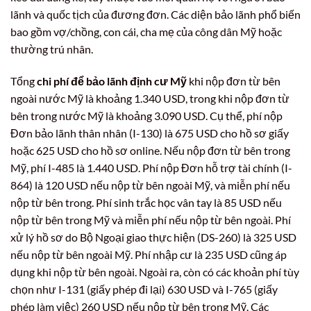
lãnh và quốc tịch của đương đơn. Các diện bảo lãnh phổ biến
bao gồm vợ/chồng, con cái, cha mẹ của công dân Mỹ hoặc
thường trú nhân.
Tổng
chi phí để bảo lãnh định cư Mỹ
khi nộp đơn từ bên
ngoài nước Mỹ là khoảng 1.340 USD, trong khi nộp đơn từ
bên trong nước Mỹ là khoảng 3.090 USD. Cụ thể, phí nộp
Đơn bảo lãnh thân nhân (I-130) là 675 USD cho hồ sơ giấy
hoặc 625 USD cho hồ sơ online. Nếu nộp đơn từ bên trong
Mỹ, phí I-485 là 1.440 USD. Phí nộp Đơn hỗ trợ tài chính (I-
864) là 120 USD nếu nộp từ bên ngoài Mỹ, và miễn phí nếu
nộp từ bên trong. Phí sinh trắc học vân tay là 85 USD nếu
nộp từ bên trong Mỹ và miễn phí nếu nộp từ bên ngoài. Phí
xử lý hồ sơ do Bộ Ngoại giao thực hiện (DS-260) là 325 USD
nếu nộp từ bên ngoài Mỹ. Phí nhập cư là 235 USD cũng áp
dụng khi nộp từ bên ngoài. Ngoài ra, còn có các khoản phí tùy
chọn như I-131 (giấy phép đi lại) 630 USD và I-765 (giấy
phép làm việc) 260 USD nếu nộp từ bên trong Mỹ. Các