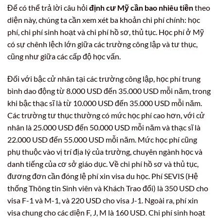
Để có thể trả lời câu hỏi
định cư Mỹ cần bao nhiêu tiền
theo
diện này, chúng ta cần xem xét ba khoản chi phí chính: học
phí, chi phí sinh hoạt và chi phí hồ sơ, thủ tục. Học phí ở Mỹ
có sự chênh lệch lớn giữa các trường công lập và tư thục,
cũng như giữa các cấp độ học vấn.
Đối với bậc cử nhân tại các trường công lập, học phí trung
bình dao động từ 8.000 USD đến 35.000 USD mỗi năm, trong
khi bậc thạc sĩ là từ 10.000 USD đến 35.000 USD mỗi năm.
Các trường tư thục thường có mức học phí cao hơn, với cử
nhân là 25.000 USD đến 50.000 USD mỗi năm và thạc sĩ là
22.000 USD đến 55.000 USD mỗi năm. Mức học phí cũng
phụ thuộc vào vị trí địa lý của trường, chuyên ngành học và
danh tiếng của cơ sở giáo dục. Về chi phí hồ sơ và thủ tục,
đương đơn cần đóng lệ phí xin visa du học. Phí SEVIS (Hệ
thống Thông tin Sinh viên và Khách Trao đổi) là 350 USD cho
visa F-1 và M-1, và 220 USD cho visa J-1. Ngoài ra, phí xin
visa chung cho các diện F, J, M là 160 USD. Chi phí sinh hoạt