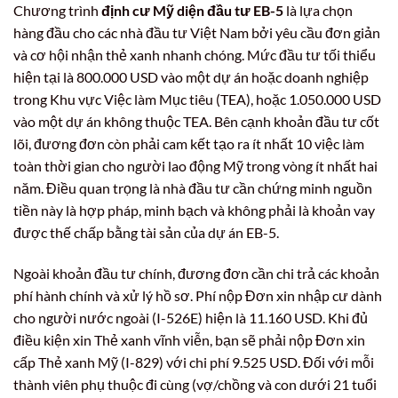
Chương trình
định cư Mỹ diện đầu tư EB-5
là lựa chọn
hàng đầu cho các nhà đầu tư Việt Nam bởi yêu cầu đơn giản
và cơ hội nhận thẻ xanh nhanh chóng. Mức đầu tư tối thiểu
hiện tại là 800.000 USD vào một dự án hoặc doanh nghiệp
trong Khu vực Việc làm Mục tiêu (TEA), hoặc 1.050.000 USD
vào một dự án không thuộc TEA. Bên cạnh khoản đầu tư cốt
lõi, đương đơn còn phải cam kết tạo ra ít nhất 10 việc làm
toàn thời gian cho người lao động Mỹ trong vòng ít nhất hai
năm. Điều quan trọng là nhà đầu tư cần chứng minh nguồn
tiền này là hợp pháp, minh bạch và không phải là khoản vay
được thế chấp bằng tài sản của dự án EB-5.
Ngoài khoản đầu tư chính, đương đơn cần chi trả các khoản
phí hành chính và xử lý hồ sơ. Phí nộp Đơn xin nhập cư dành
cho người nước ngoài (I-526E) hiện là 11.160 USD. Khi đủ
điều kiện xin Thẻ xanh vĩnh viễn, bạn sẽ phải nộp Đơn xin
cấp Thẻ xanh Mỹ (I-829) với chi phí 9.525 USD. Đối với mỗi
thành viên phụ thuộc đi cùng (vợ/chồng và con dưới 21 tuổi