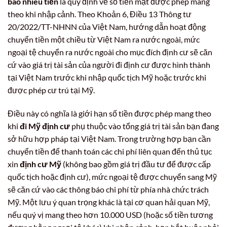
bao nhiêu tiền
là quy định về số tiền mặt được phép mang
theo khi nhập cảnh. Theo Khoản 6, Điều 13 Thông tư
20/2022/TT-NHNN của Việt Nam, hướng dẫn hoạt động
chuyển tiền một chiều từ Việt Nam ra nước ngoài, mức
ngoại tệ chuyển ra nước ngoài cho mục đích định cư sẽ căn
cứ vào giá trị tài sản của người đi định cư được hình thành
tại Việt Nam trước khi nhập quốc tịch Mỹ hoặc trước khi
được phép cư trú tại Mỹ.
Điều này có nghĩa là giới hạn số tiền được phép mang theo
khi
đi Mỹ định cư
phụ thuộc vào tổng giá trị tài sản bạn đang
sở hữu hợp pháp tại Việt Nam. Trong trường hợp bạn cần
chuyển tiền để thanh toán các chi phí liên quan đến thủ tục
xin
định cư Mỹ
(không bao gồm giá trị đầu tư để được cấp
quốc tịch hoặc định cư), mức ngoại tệ được chuyển sang Mỹ
sẽ căn cứ vào các thông báo chi phí từ phía nhà chức trách
Mỹ. Một lưu ý quan trọng khác là tại cơ quan hải quan Mỹ,
nếu quý vị mang theo hơn 10.000 USD (hoặc số tiền tương