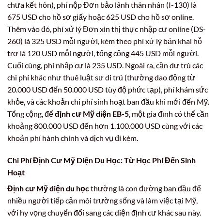
chưa kết hôn), phí nộp Đơn bảo lãnh thân nhân (I-130) là
675 USD cho hồ sơ giấy hoặc 625 USD cho hồ sơ online.
Thêm vào đó, phí xử lý Đơn xin thị thực nhập cư online (DS-
260) là 325 USD mỗi người, kèm theo phí xử lý bản khai hỗ
trợ là 120 USD mỗi người, tổng cộng 445 USD mỗi người.
Cuối cùng, phí nhập cư là 235 USD. Ngoài ra, cần dự trù các
chi phí khác như thuê luật sư di trú (thường dao động từ
20.000 USD đến 50.000 USD tùy độ phức tạp), phí khám sức
khỏe, và các khoản chi phí sinh hoạt ban đầu khi mới đến Mỹ.
Tổng cộng, để
định cư Mỹ diện EB-5
, một gia đình có thể cần
khoảng 800.000 USD đến hơn 1.100.000 USD cùng với các
khoản phí hành chính và dịch vụ đi kèm.
Chi Phí Định Cư Mỹ Diện Du Học: Từ Học Phí Đến Sinh
Hoạt
Định cư Mỹ diện du học
thường là con đường ban đầu để
nhiều người tiếp cận môi trường sống và làm việc tại Mỹ,
với hy vọng chuyển đổi sang các diện định cư khác sau này.