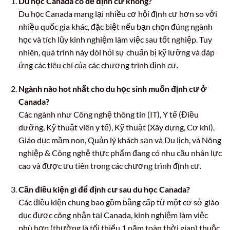
Du học Canada có dễ định cư không?
Du học Canada mang lại nhiều cơ hội định cư hơn so với
nhiều quốc gia khác, đặc biệt nếu bạn chọn đúng ngành
học và tích lũy kinh nghiệm làm việc sau tốt nghiệp. Tuy
nhiên, quá trình này đòi hỏi sự chuẩn bị kỹ lưỡng và đáp
ứng các tiêu chí của các chương trình định cư.
Ngành nào hot nhất cho du học sinh muốn định cư ở
Canada?
Các ngành như Công nghệ thông tin (IT), Y tế (Điều
dưỡng, Kỹ thuật viên y tế), Kỹ thuật (Xây dựng, Cơ khí),
Giáo dục mầm non, Quản lý khách sạn và Du lịch, và Nông
nghiệp & Công nghệ thực phẩm đang có nhu cầu nhân lực
cao và được ưu tiên trong các chương trình định cư.
Cần điều kiện gì để định cư sau du học Canada?
Các điều kiện chung bao gồm bằng cấp từ một cơ sở giáo
dục được công nhận tại Canada, kinh nghiệm làm việc
phù hợp (thường là tối thiểu 1 năm toàn thời gian) thuộc