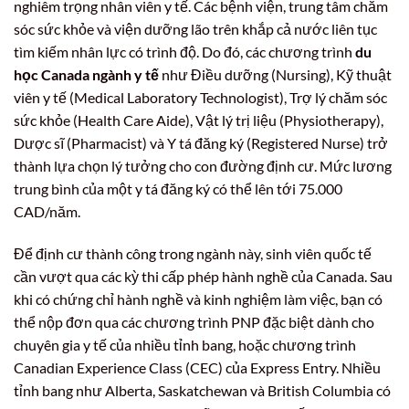
nghiêm trọng nhân viên y tế. Các bệnh viện, trung tâm chăm
sóc sức khỏe và viện dưỡng lão trên khắp cả nước liên tục
tìm kiếm nhân lực có trình độ. Do đó, các chương trình
du
học Canada ngành y tế
như Điều dưỡng (Nursing), Kỹ thuật
viên y tế (Medical Laboratory Technologist), Trợ lý chăm sóc
sức khỏe (Health Care Aide), Vật lý trị liệu (Physiotherapy),
Dược sĩ (Pharmacist) và Y tá đăng ký (Registered Nurse) trở
thành lựa chọn lý tưởng cho con đường định cư. Mức lương
trung bình của một y tá đăng ký có thể lên tới 75.000
CAD/năm.
Để định cư thành công trong ngành này, sinh viên quốc tế
cần vượt qua các kỳ thi cấp phép hành nghề của Canada. Sau
khi có chứng chỉ hành nghề và kinh nghiệm làm việc, bạn có
thể nộp đơn qua các chương trình PNP đặc biệt dành cho
chuyên gia y tế của nhiều tỉnh bang, hoặc chương trình
Canadian Experience Class (CEC) của Express Entry. Nhiều
tỉnh bang như Alberta, Saskatchewan và British Columbia có