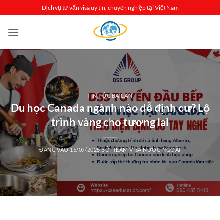
Bỏ
Dịch vụ tư vấn visa uy tín, chuyên nghiệp tại Việt Nam
qua
nội
dung
TIN TỨC BA LAN
Du học Canada ngành nào dễ định cư? Lộ
trình vàng cho tương lai
ĐĂNG VÀO
15/09/2025
BỞI
TEAM VISA NƯỚC NGOÀI