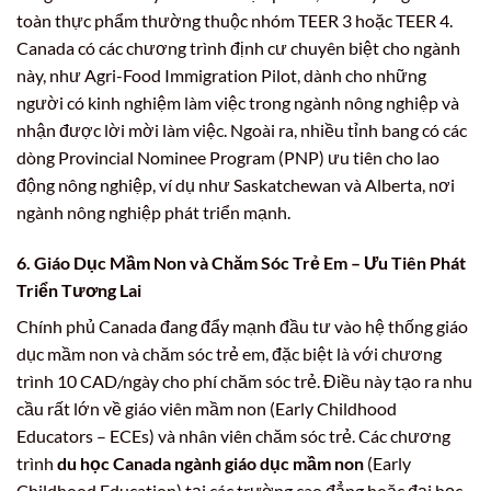
toàn thực phẩm thường thuộc nhóm TEER 3 hoặc TEER 4.
Canada có các chương trình định cư chuyên biệt cho ngành
này, như Agri-Food Immigration Pilot, dành cho những
người có kinh nghiệm làm việc trong ngành nông nghiệp và
nhận được lời mời làm việc. Ngoài ra, nhiều tỉnh bang có các
dòng Provincial Nominee Program (PNP) ưu tiên cho lao
động nông nghiệp, ví dụ như Saskatchewan và Alberta, nơi
ngành nông nghiệp phát triển mạnh.
6. Giáo Dục Mầm Non và Chăm Sóc Trẻ Em – Ưu Tiên Phát
Triển Tương Lai
Chính phủ Canada đang đẩy mạnh đầu tư vào hệ thống giáo
dục mầm non và chăm sóc trẻ em, đặc biệt là với chương
trình 10 CAD/ngày cho phí chăm sóc trẻ. Điều này tạo ra nhu
cầu rất lớn về giáo viên mầm non (Early Childhood
Educators – ECEs) và nhân viên chăm sóc trẻ. Các chương
trình
du học Canada ngành giáo dục mầm non
(Early
Childhood Education) tại các trường cao đẳng hoặc đại học