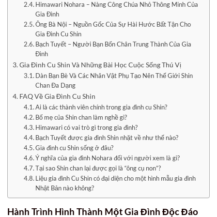
Himawari Nohara – Nàng Công Chúa Nhỏ Thông Minh Của
Gia Đình
Ông Bà Nội – Nguồn Gốc Của Sự Hài Hước Bất Tận Cho
Gia Đình Cu Shin
Bạch Tuyết – Người Bạn Bốn Chân Trung Thành Của Gia
Đình
Gia Đình Cu Shin Và Những Bài Học Cuộc Sống Thú Vị
Dàn Bạn Bè Và Các Nhân Vật Phụ Tạo Nên Thế Giới Shin
Chan Đa Dạng
FAQ Về Gia Đình Cu Shin
Ai là các thành viên chính trong gia đình cu Shin?
Bố mẹ của Shin chan làm nghề gì?
Himawari có vai trò gì trong gia đình?
Bạch Tuyết được gia đình Shin nhặt về như thế nào?
Gia đình cu Shin sống ở đâu?
Ý nghĩa của gia đình Nohara đối với người xem là gì?
Tại sao Shin chan lại được gọi là “ông cụ non”?
Liệu gia đình Cu Shin có đại diện cho một hình mẫu gia đình
Nhật Bản nào không?
Hành Trình Hình Thành Một
Gia Đình Độc Đáo