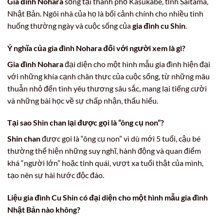
Gia đình Nohara
sống tại thành phố Kasukabe, tỉnh Saitama,
Nhật Bản. Ngôi nhà của họ là bối cảnh chính cho nhiều tình
huống thường ngày và cuộc sống của
gia đình cu Shin
.
Ý nghĩa của
gia đình Nohara
đối với người xem là gì?
Gia đình Nohara
đại diện cho một hình mẫu gia đình hiện đại
với những khía cạnh chân thực của cuộc sống, từ những mâu
thuẫn nhỏ đến tình yêu thương sâu sắc, mang lại tiếng cười
và những bài học về sự chấp nhận, thấu hiểu.
Tại sao Shin chan lại được gọi là “ông cụ non”?
Shin chan
được gọi là “ông cụ non” vì dù mới 5 tuổi, cậu bé
thường thể hiện những suy nghĩ, hành động và quan điểm
khá “người lớn” hoặc tinh quái, vượt xa tuổi thật của mình,
tạo nên sự hài hước độc đáo.
Liệu
gia đình Cu Shin
có đại diện cho một hình mẫu gia đình
Nhật Bản nào không?