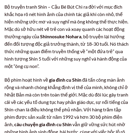
Bộ truyện tranh Shin – Cậu Bé Bút Chì ra đời với mục đích
khắc họa rõ nét hình ảnh của chính tác giả khi còn nhỏ, thể
hiện những ước mơ và suy nghĩ mà ông không thể thực hiện.
Mặc dù sở hữu nét vẽ trẻ con và xoay quanh các hoạt động
thường ngày của
Shinnosuke Nohara
, bộ truyện lại hướng
đến đối tượng độc giả trưởng thành, từ 18-30 tuổi. Nó thách
thức những quan điểm truyền thống về “một đứa trẻ” qua
hình tượng Shin 5 tuổi với những suy nghĩ và hành động của
một “ông cụ non”.
Bộ phim hoạt hình về
gia đình cu Shin
đã tấn công màn ảnh
rộng và nhanh chóng khẳng định vị thế của mình, không chỉ ở
Nhật Bản mà còn trên toàn thế giới. Mặc dù đôi lúc gây tranh
cãi về các yếu tố dung tục hay phản giáo dục, sự nổi tiếng của
Shin-chan là điều không thể phủ nhận. Với hàng trăm tập
phim được sản xuất từ năm 1992 và hơn 30 bộ phim điện
ảnh,
câu chuyện gia đình cu Shin
vẫn giữ vững sức hút nhờ
những hình ảnh sinh động, hài hước, cùng với việc bộc lộ rõ