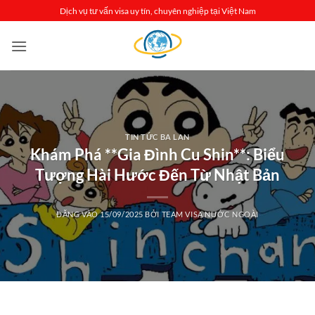
Bỏ
Dịch vụ tư vấn visa uy tín, chuyên nghiệp tại Việt Nam
qua
nội
dung
TIN TỨC BA LAN
Khám Phá **Gia Đình Cu Shin**: Biểu
Tượng Hài Hước Đến Từ Nhật Bản
ĐĂNG VÀO
15/09/2025
BỞI
TEAM VISA NƯỚC NGOÀI