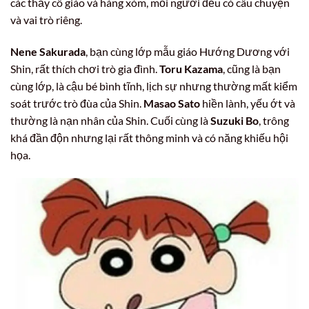
các thầy cô giáo và hàng xóm, mỗi người đều có câu chuyện
và vai trò riêng.
Nene Sakurada
, bạn cùng lớp mẫu giáo Hướng Dương với
Shin, rất thích chơi trò gia đình.
Toru Kazama
, cũng là bạn
cùng lớp, là cậu bé bình tĩnh, lịch sự nhưng thường mất kiểm
soát trước trò đùa của Shin.
Masao Sato
hiền lành, yếu ớt và
thường là nạn nhân của Shin. Cuối cùng là
Suzuki Bo
, trông
khá đần độn nhưng lại rất thông minh và có năng khiếu hội
họa.