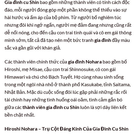
Gia đình cu Shin
bao gồm những thành viên có tính cách độc
đáo, mỗi người đóng góp một phần không thể thiếu vào sự
hài hước và ấm áp của bộ phim. Từ người bố nghiêm túc
nhưng đôi khi ngớ ngẩn, người mẹ đảm đang nhưng cũng rất
dễ nổi nóng, cho đến cậu con trai tinh quái và cô em gái thông
minh sớm, tất cả đã tạo nên một bức tranh
gia đình
đầy màu
sắc và gần gũi với khán giả.
Các thành viên chính thức của
gia đình Nohara
bao gồm bố
Hiroshi, mẹ Misae, cậu con trai Shinnosuke, cô con gái
Himawari và chú chó Bạch Tuyết. Họ cùng nhau sinh sống
trong một ngôi nhà nhỏ ở thành phố Kasukabe, tỉnh Saitama,
Nhật Bản. Mặc dù cuộc sống đôi lúc gặp phải những rắc rối
tài chính hay những tình huống oái oăm, tình cảm gắn bó
giữa các
thành viên gia đình cu Shin
luôn là sợi dây liên kết
bền chặt nhất.
Hiroshi Nohara – Trụ Cột Đáng Kính Của
Gia Đình Cu Shin