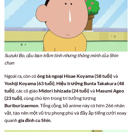
Suzuki Bo, cậu bạn trầm tính nhưng thông minh của Shin
chan
Ngoài ra, còn có
ông bà ngoại Hisae Koyama (58 tuổi)
và
Yoshiji Koyama (63 tuổi)
,
Hiệu trưởng Bunta Takakura (48
tuổi)
, các cô giáo
Midori Ishizada (24 tuổi)
và
Masumi Ageo
(23 tuổi)
, cùng chú lợn trong trí tưởng tượng
Buriburizaemon
. Tổng cộng, bộ anime này có hơn 266 nhân
vật, tạo nên một vũ trụ phong phú và đầy ắp tiếng cười xoay
quanh
gia đình cu Shin
.