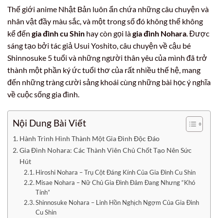
Thế giới anime Nhật Bản luôn ẩn chứa những câu chuyện và
nhân vật đầy màu sắc, và một trong số đó không thể không
kể đến
gia đình cu Shin
hay còn gọi là
gia đình Nohara
. Được
sáng tạo bởi tác giả Usui Yoshito, câu chuyện về cậu bé
Shinnosuke 5 tuổi và những người thân yêu của mình đã trở
thành một phần ký ức tuổi thơ của rất nhiều thế hệ, mang
đến những tràng cười sảng khoái cùng những bài học ý nghĩa
về cuộc sống gia đình.
Nội Dung Bài Viết
Hành Trình Hình Thành Một Gia Đình Độc Đáo
Gia Đình Nohara: Các Thành Viên Chủ Chốt Tạo Nên Sức
Hút
Hiroshi Nohara – Trụ Cột Đáng Kính Của Gia Đình Cu Shin
Misae Nohara – Nữ Chủ Gia Đình Đảm Đang Nhưng “Khó
Tính”
Shinnosuke Nohara – Linh Hồn Nghịch Ngợm Của Gia Đình
Cu Shin