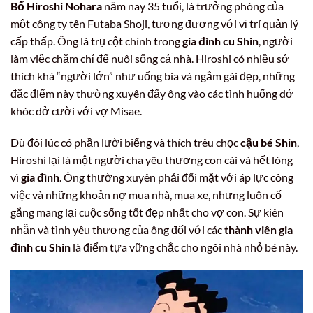
Bố Hiroshi Nohara
năm nay 35 tuổi, là trưởng phòng của
một công ty tên Futaba Shoji, tương đương với vị trí quản lý
cấp thấp. Ông là trụ cột chính trong
gia đình cu Shin
, người
làm việc chăm chỉ để nuôi sống cả nhà. Hiroshi có nhiều sở
thích khá “người lớn” như uống bia và ngắm gái đẹp, những
đặc điểm này thường xuyên đẩy ông vào các tình huống dở
khóc dở cười với vợ Misae.
Dù đôi lúc có phần lười biếng và thích trêu chọc
cậu bé Shin
,
Hiroshi lại là một người cha yêu thương con cái và hết lòng
vì
gia đình
. Ông thường xuyên phải đối mặt với áp lực công
việc và những khoản nợ mua nhà, mua xe, nhưng luôn cố
gắng mang lại cuộc sống tốt đẹp nhất cho vợ con. Sự kiên
nhẫn và tình yêu thương của ông đối với các
thành viên gia
đình cu Shin
là điểm tựa vững chắc cho ngôi nhà nhỏ bé này.