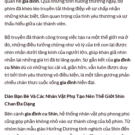
quan hệ
gia đình
. Qua những tình huống thường ngày, bộ
phim đã khéo léo truyền tải thông điệp về sự chấp nhận
những khác biệt, tầm quan trọng của tình yêu thương và sự
thấu hiểu giữa các thành viên.
Bộ truyện đã thành công trong việc tạo ra một thế giới mà ở
đó, những điều tưởng chừng như vô lý của trẻ con lại được
nhìn nhận dưới lăng kính của người lớn, giúp khán giả nhìn
nhận lại những giá trị đã bị lãng quên. Sự gắn kết của
gia đình
cu Shin
dù có những lúc cãi vã, giận hờn, vẫn luôn được duy
trì bởi tình yêu thương vô điều kiện, là một tấm gương phản
chiếu chân thực cuộc sống
gia đình
hiện đại.
Dàn Bạn Bè Và Các Nhân Vật Phụ Tạo Nên Thế Giới Shin
Chan Đa Dạng
Bên cạnh
gia đình cu Shin
, hệ thống nhân vật phụ phong phú
cũng góp phần không nhỏ vào sự thành công của bộ phim. Từ
nhóm bạn mẫu giáo Hướng Dương tinh nghịch của Shin đến