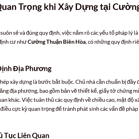
uan Trọng khi Xây Dựng tại
Cườn
uôn sẻ và đúng quy định, việc nắm rõ các yếu tố pháp lý là
 định cư như
Cường Thuận Biên Hòa
, có những quy định ri
Định Địa Phương
 phép xây dựng là bước bắt buộc. Chủ nhà cần chuẩn bị đầy 
năng địa phương, bao gồm bản vẽ thiết kế, giấy tờ chứng m
uan khác. Việc tuân thủ các quy định về chiều cao, mật độ x
à điều cực kỳ quan trọng để tránh phát sinh các vấn đề pháp 
ủ Tục Liên Quan