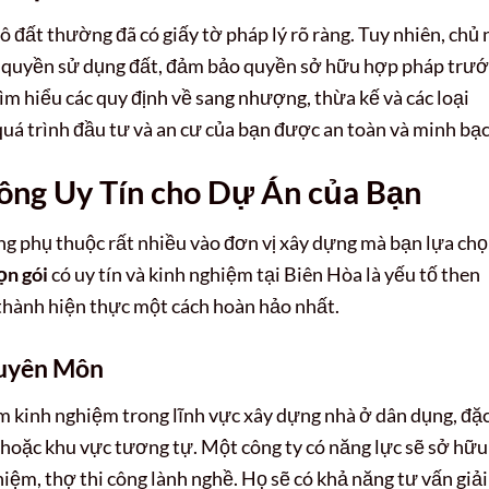
 lô đất thường đã có giấy tờ pháp lý rõ ràng. Tuy nhiên, chủ
n quyền sử dụng đất, đảm bảo quyền sở hữu hợp pháp trướ
ìm hiểu các quy định về sang nhượng, thừa kế và các loại
quá trình đầu tư và an cư của bạn được an toàn và minh bạc
ông Uy Tín cho Dự Án của Bạn
ông phụ thuộc rất nhiều vào đơn vị xây dựng mà bạn lựa chọ
ọn gói
có uy tín và kinh nghiệm tại Biên Hòa là yếu tố then
thành hiện thực một cách hoàn hảo nhất.
huyên Môn
m kinh nghiệm trong lĩnh vực xây dựng nhà ở dân dụng, đặ
hoặc khu vực tương tự. Một công ty có năng lực sẽ sở hữu
ghiệm, thợ thi công lành nghề. Họ sẽ có khả năng tư vấn giải