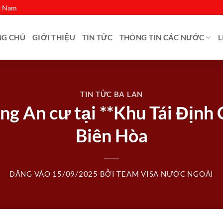
ệt Nam
NG CHỦ
GIỚI THIỆU
TIN TỨC
THÔNG TIN CÁC NƯỚC
L
TIN TỨC BA LAN
g An cư tại **Khu Tái Địn
Biên Hòa
ĐĂNG VÀO
15/09/2025
BỞI
TEAM VISA NƯỚC NGOÀI