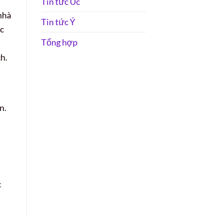
Tin tức Úc
 nhà
Tin tức Ý
c
Tổng hợp
h.
n.
c