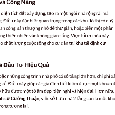
 và Công Năng
a diện tích đất xây dựng, tạo ra một ngôi nhà rộng rãi mà
. Điều này đặc biệt quan trọng trong các khu đô thị có quỹ
ban công, sân thượng nhỏ để thư giãn, hoặc biến một phần
ng thiên nhiên vào không gian sống. Việc tối ưu hóa này
ao chất lượng cuộc sống cho cư dân tại
khu tái định cư
và Đầu Tư Hiệu Quả
oặc những công trình nhà phố có số tầng lớn hơn, chi phí x
kể. Điều này giúp các gia đình tiết kiệm được một khoản 
ở hữu được một tổ ấm đẹp, tiện nghi và hiện đại. Hơn nữa,
ịnh cư Cường Thuận
, việc sở hữu nhà 2 tầng còn là một kh
rong tương lai.