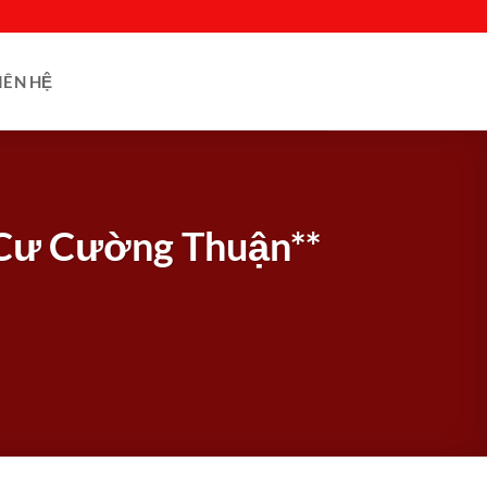
IÊN HỆ
h Cư Cường Thuận**