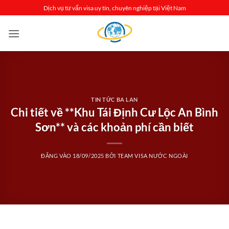
Bỏ
Dịch vụ tư vấn visa uy tín, chuyên nghiệp tại Việt Nam
qua
nội
dung
TIN TỨC BA LAN
Chi tiết về **Khu Tái Định Cư Lộc An Bình
Sơn** và các khoản phí cần biết
ĐĂNG VÀO
18/09/2025
BỞI
TEAM VISA NƯỚC NGOÀI