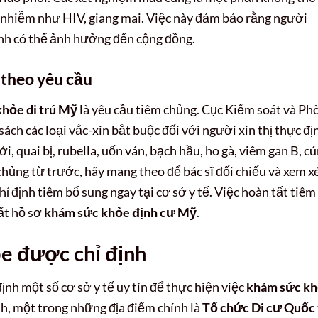
 nhiễm như HIV, giang mai. Việc này đảm bảo rằng người
h có thể ảnh hưởng đến cộng đồng.
 theo yêu cầu
hỏe di trú Mỹ
là yêu cầu tiêm chủng. Cục Kiểm soát và Ph
ch các loại vắc-xin bắt buộc đối với người xin thị thực đị
i, quai bị, rubella, uốn ván, bạch hầu, ho gà, viêm gan B, c
hủng từ trước, hãy mang theo để bác sĩ đối chiếu và xem xé
 định tiêm bổ sung ngay tại cơ sở y tế. Việc hoàn tất tiêm
tất hồ sơ
khám sức khỏe định cư Mỹ
.
e được chỉ định
nh một số cơ sở y tế uy tín để thực hiện việc
khám sức k
h, một trong những địa điểm chính là
Tổ chức Di cư Quốc 