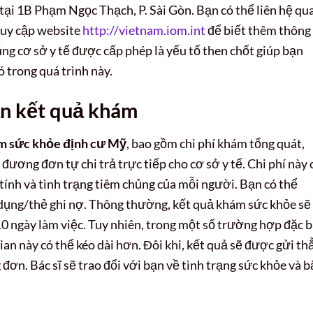
c tại 1B Phạm Ngọc Thạch, P. Sài Gòn. Bạn có thể liên hệ qu
ruy cập website
http://vietnam.iom.int
để biết thêm thông 
đúng cơ sở y tế được cấp phép là yếu tố then chốt giúp bạn
 trong quá trình này.
hận kết quả khám
m sức khỏe định cư Mỹ
, bao gồm chi phí khám tổng quát,
ương đơn tự chi trả trực tiếp cho cơ sở y tế. Chi phí này 
i tính và tình trạng tiêm chủng của mỗi người. Bạn có thể
 dụng/thẻ ghi nợ. Thông thường, kết quả khám sức khỏe sẽ
0 ngày làm việc. Tuy nhiên, trong một số trường hợp đặc b
ian này có thể kéo dài hơn. Đôi khi, kết quả sẽ được gửi th
n. Bác sĩ sẽ trao đổi với bạn về tình trạng sức khỏe và b