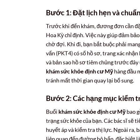
Bước 1: Đặt lịch hẹn và chuẩn
Trước khi đến khám, đương đơn cần đặt
Hoa Kỳ chỉ định. Việc này giúp đảm bảo
chờ đợi. Khi đi, bạn bắt buộc phải man
vấn (PKT4) có số hồ sơ, trang xác nhận
và bản sao hồ sơ tiêm chủng trước đây (
khám sức khỏe định cư Mỹ
hàng đầu m
tránh mất thời gian quay lại bổ sung.
Bước 2: Các hạng mục kiểm tr
Buổi
khám sức khỏe định cư Mỹ
bao g
trạng sức khỏe của bạn. Các bác sĩ sẽ 
huyết áp và kiểm tra thị lực. Ngoài ra,
liên quan đến đường hô hấp, đặc biệt l