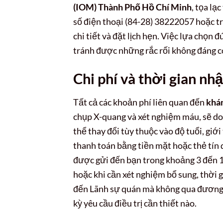
(IOM) Thành Phố Hồ Chí Minh
, tọa lạ
số điện thoại (84-28) 38222057 hoặc t
chi tiết và đặt lịch hẹn. Việc lựa chọn 
tránh được những rắc rối không đáng có
Chi phí và thời gian n
Tất cả các khoản phí liên quan đến
khá
chụp X-quang và xét nghiệm máu, sẽ do đ
thể thay đổi tùy thuộc vào độ tuổi, giớ
thanh toán bằng tiền mặt hoặc thẻ tín
được gửi đến bạn trong khoảng 3 đến 1
hoặc khi cần xét nghiệm bổ sung, thời g
đến Lãnh sự quán mà không qua đương đơ
kỳ yêu cầu điều trị cần thiết nào.