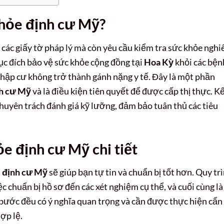
khỏe định cư Mỹ?
i các giấy tờ pháp lý mà còn yêu cầu kiểm tra sức khỏe ngh
c đích bảo vệ sức khỏe cộng đồng tại
Hoa Kỳ
khỏi các bện
ập cư không trở thành gánh nặng y tế. Đây là một phần
nh cư Mỹ
và là điều kiện tiên quyết để được cấp thị thực. K
huyên trách đánh giá kỹ lưỡng, đảm bảo tuân thủ các tiêu
e định cư Mỹ chi tiết
e định cư Mỹ
sẽ giúp bạn tự tin và chuẩn bị tốt hơn. Quy tr
 chuẩn bị hồ sơ đến các xét nghiệm cụ thể, và cuối cùng là
 bước đều có ý nghĩa quan trọng và cần được thực hiện cẩn
ợp lệ.