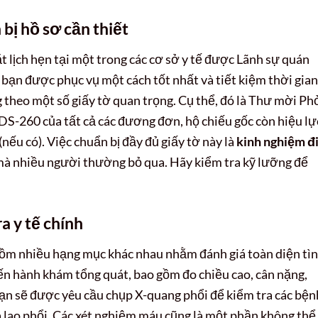
 bị hồ sơ cần thiết
 lịch hẹn tại một trong các cơ sở y tế được Lãnh sự quán
 bạn được phục vụ một cách tốt nhất và tiết kiệm thời gian
g theo một số giấy tờ quan trọng. Cụ thể, đó là Thư mời Ph
 DS-260 của tất cả các đương đơn, hộ chiếu gốc còn hiệu lự
nếu có). Việc chuẩn bị đầy đủ giấy tờ này là
kinh nghiệm đ
à nhiều người thường bỏ qua. Hãy kiểm tra kỹ lưỡng để
a y tế chính
ồm nhiều hạng mục khác nhau nhằm đánh giá toàn diện tì
tiến hành khám tổng quát, bao gồm đo chiều cao, cân nặng,
 bạn sẽ được yêu cầu chụp X-quang phổi để kiểm tra các bện
à lao phổi. Các xét nghiệm máu cũng là một phần không thể