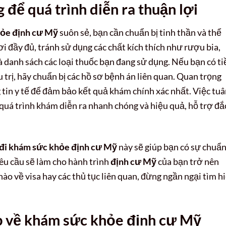
để quá trình diễn ra thuận lợi
hỏe định cư Mỹ
suôn sẻ, bạn cần chuẩn bị tinh thần và thể
i đầy đủ, tránh sử dụng các chất kích thích như rượu bia,
à danh sách các loại thuốc bạn đang sử dụng. Nếu bạn có ti
trị, hãy chuẩn bị các hồ sơ bệnh án liên quan. Quan trọng
g tin y tế để đảm bảo kết quả khám chính xác nhất. Việc tu
 quá trình khám diễn ra nhanh chóng và hiệu quả, hỗ trợ đắ
 đi khám sức khỏe định cư Mỹ
này sẽ giúp bạn có sự chuẩn
 yêu cầu sẽ làm cho hành trình
định cư Mỹ
của bạn trở nên
ào về visa hay các thủ tục liên quan, đừng ngần ngại tìm h
p về khám sức khỏe định cư Mỹ