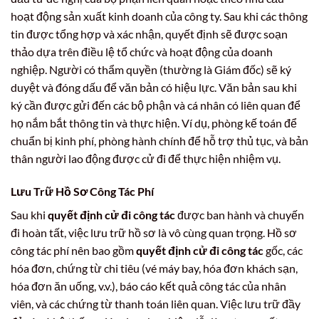
hoạt động sản xuất kinh doanh của công ty. Sau khi các thông
tin được tổng hợp và xác nhận, quyết định sẽ được soạn
thảo dựa trên điều lệ tổ chức và hoạt động của doanh
nghiệp. Người có thẩm quyền (thường là Giám đốc) sẽ ký
duyệt và đóng dấu để văn bản có hiệu lực. Văn bản sau khi
ký cần được gửi đến các bộ phận và cá nhân có liên quan để
họ nắm bắt thông tin và thực hiện. Ví dụ, phòng kế toán để
chuẩn bị kinh phí, phòng hành chính để hỗ trợ thủ tục, và bản
thân người lao động được cử đi để thực hiện nhiệm vụ.
Lưu Trữ Hồ Sơ Công Tác Phí
Sau khi
quyết định cử đi công tác
được ban hành và chuyến
đi hoàn tất, việc lưu trữ hồ sơ là vô cùng quan trọng. Hồ sơ
công tác phí nên bao gồm
quyết định cử đi công tác
gốc, các
hóa đơn, chứng từ chi tiêu (vé máy bay, hóa đơn khách sạn,
hóa đơn ăn uống, v.v.), báo cáo kết quả công tác của nhân
viên, và các chứng từ thanh toán liên quan. Việc lưu trữ đầy