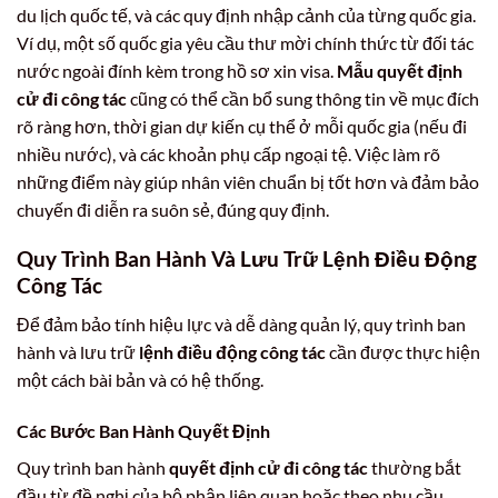
du lịch quốc tế, và các quy định nhập cảnh của từng quốc gia.
Ví dụ, một số quốc gia yêu cầu thư mời chính thức từ đối tác
nước ngoài đính kèm trong hồ sơ xin visa.
Mẫu quyết định
cử đi công tác
cũng có thể cần bổ sung thông tin về mục đích
rõ ràng hơn, thời gian dự kiến cụ thể ở mỗi quốc gia (nếu đi
nhiều nước), và các khoản phụ cấp ngoại tệ. Việc làm rõ
những điểm này giúp nhân viên chuẩn bị tốt hơn và đảm bảo
chuyến đi diễn ra suôn sẻ, đúng quy định.
Quy Trình Ban Hành Và Lưu Trữ Lệnh Điều Động
Công Tác
Để đảm bảo tính hiệu lực và dễ dàng quản lý, quy trình ban
hành và lưu trữ
lệnh điều động công tác
cần được thực hiện
một cách bài bản và có hệ thống.
Các Bước Ban Hành Quyết Định
Quy trình ban hành
quyết định cử đi công tác
thường bắt
đầu từ đề nghị của bộ phận liên quan hoặc theo nhu cầu