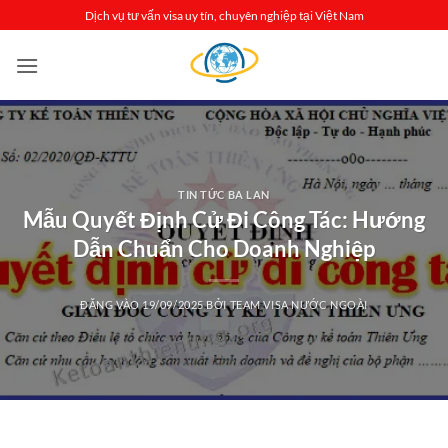
Bỏ
Dịch vụ tư vấn visa uy tín, chuyên nghiệp tại Việt Nam
qua
nội
dung
TIN TỨC BA LAN
Mẫu Quyết Định Cử Đi Công Tác: Hướng
Dẫn Chuẩn Cho Doanh Nghiệp
ĐĂNG VÀO
19/09/2025
BỞI
TEAM VISA NƯỚC NGOÀI