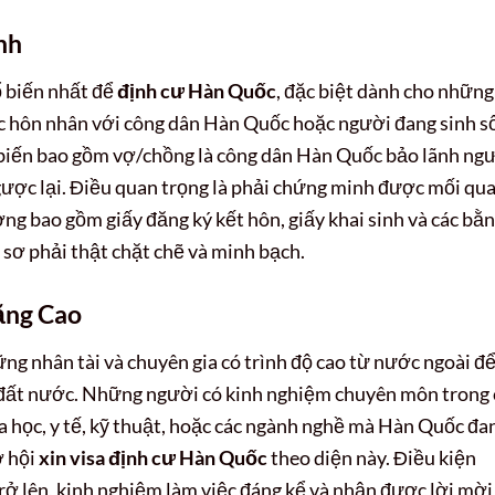
nh
 biến nhất để
định cư Hàn Quốc
, đặc biệt dành cho những
c hôn nhân với công dân Hàn Quốc hoặc người đang sinh s
 biến bao gồm vợ/chồng là công dân Hàn Quốc bảo lãnh ng
ngược lại. Điều quan trọng là phải chứng minh được mối qu
ng bao gồm giấy đăng ký kết hôn, giấy khai sinh và các bằ
 sơ phải thật chặt chẽ và minh bạch.
ăng Cao
g nhân tài và chuyên gia có trình độ cao từ nước ngoài đ
a đất nước. Những người có kinh nghiệm chuyên môn trong 
a học, y tế, kỹ thuật, hoặc các ngành nghề mà Hàn Quốc đa
ơ hội
xin visa định cư Hàn Quốc
theo diện này. Điều kiện
ở lên, kinh nghiệm làm việc đáng kể và nhận được lời mời