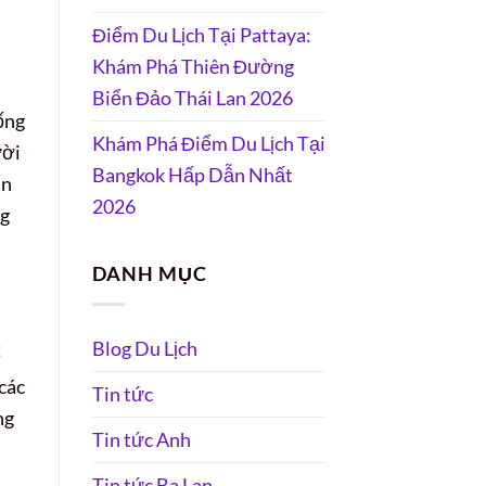
Điểm Du Lịch Tại Pattaya:
Khám Phá Thiên Đường
Biển Đảo Thái Lan 2026
ống
Khám Phá Điểm Du Lịch Tại
ười
Bangkok Hấp Dẫn Nhất
an
2026
ng
DANH MỤC
Blog Du Lịch
ể
các
Tin tức
ng
Tin tức Anh
Tin tức Ba Lan