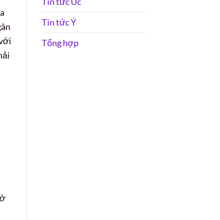
Tin tức Úc
ia
Tin tức Ý
gân
với
Tổng hợp
hải
tờ