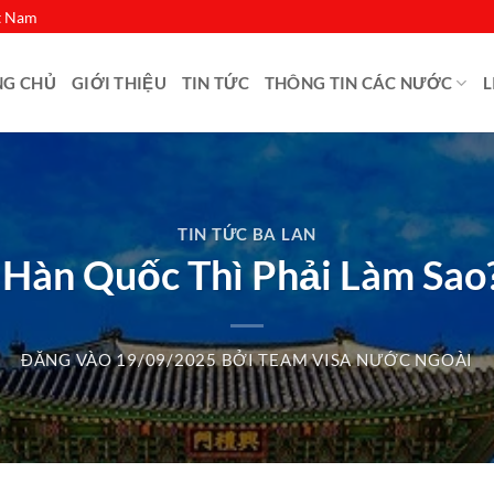
ệt Nam
NG CHỦ
GIỚI THIỆU
TIN TỨC
THÔNG TIN CÁC NƯỚC
L
TIN TỨC BA LAN
àn Quốc Thì Phải Làm Sao? 
ĐĂNG VÀO
19/09/2025
BỞI
TEAM VISA NƯỚC NGOÀI