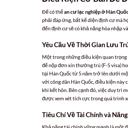
Để có thể
an cư lạc nghiệp ở Hàn Quố
phải đáp ứng, bất kể diện định cư mà 
đến định cư sẽ có khả năng hòa nhập và
Yêu Cầu Về Thời Gian Lưu Tr
Một trong những điều kiện quan trọng 
để nộp đơn xin thường trú (F-5 visa) ho
tại Hàn Quốc từ 5 năm trở lên dưới một
với công dân Hàn Quốc, điều kiện này 
khi kết hôn. Bên cạnh đó, việc duy trì m
được xem xét tích cực trong quá trình x
Tiêu Chí Về Tài Chính và Năn
Khả năng tài chính vững mạnh là một đ