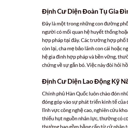
Định Cư Diện Đoàn Tụ Gia Đì
Đây là một trong những con đường phổ
người có mối quan hệ huyết thống hoặ
hợp pháp tại đây. Các trường hợp phổ
còn lại, cha mẹ bảo lãnh con cái hoặc 
hệ gia đình hợp pháp và bền vững, thườ
chứng về sự gắn bó. Việc này đòi hỏi hồ
Định Cư Diện Lao Động Kỹ N
Chính phủ Hàn Quốc luôn chào đón nhữn
đóng góp vào sự phát triển kinh tế củ
lĩnh vực công nghệ cao, nghiên cứu kho
thiếu hụt nguồn nhân lực, thường có c
thường bao gồm bằng cấp từ cử nhân tr