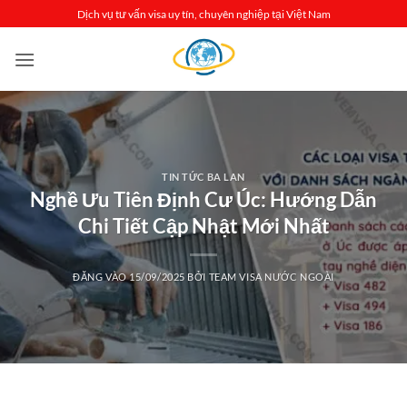
Bỏ
Dịch vụ tư vấn visa uy tín, chuyên nghiệp tại Việt Nam
qua
nội
dung
TIN TỨC BA LAN
Nghề Ưu Tiên Định Cư Úc: Hướng Dẫn
Chi Tiết Cập Nhật Mới Nhất
ĐĂNG VÀO
15/09/2025
BỞI
TEAM VISA NƯỚC NGOÀI