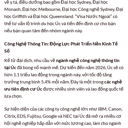
về y tá, điều dưỡng bao gồm Đại học Sydney, Đại học
Monash, Đại học Melbourne, Đại học Công nghệ Sydney, Đại
học Griffith và Đại học Queensland. “Visa Nước Ngoài” có
thể tư vấn lộ trình du học Úc và tiến đến định cư cho bạn
nếu bạn quan tâm đến nhóm ngành này.
Công Nghệ Thông Tin: Động Lực Phát Triển Nền Kinh Tế
Số
Kể từ đại dịch, nhu cầu về
ngành nghề công nghệ thông tin
tại Úc
đã bùng nổ mạnh mẽ. Dự kiến đến năm 2026, Úc sẽ có
hơn 1.1 triệu lao động trong ngành này, với tốc độ tăng
trưởng trung bình 5.4% mỗi năm. Đây là một trong
các nghề
ưu tiên định cư Úc
được nhiều sinh viên và lao động quốc tế
lựa chọn.
Sự hiện diện của các công ty công nghệ lớn như IBM, Canon,
Citrix, EDS, Fujitsu, Google và NEC tại Úc đã mở ra nhiều cơ
hội nghề nghiệp hấp dẫn với mức lương cao, làm cho ngành