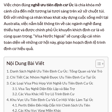
Việc chọn đúng
nghề ưu tiên định cư Úc
là chìa khóa mở
cánh cửa đến một tương lai tươi sáng trên xứ sở chuột túi.
Đối với những cá nhân khao khát xây dựng cuộc sống mới tại
Australia, việc nắm bắt thông tin về các ngành nghề đang
thiếu hụt và được chính phủ Úc khuyến khích định cư là vô
cùng quan trọng. “Visa Nước Ngoài” sẽ cung cấp cái nhìn
toàn diện về những cơ hội này, giúp bạn hoạch định lộ trình
định cư hiệu quả.
Nội Dung Bài Viết
Danh Sách Nghề Ưu Tiên Định Cư Úc: Tổng Quan và Vai Trò
Chi Tiết Các Nhóm Nghề Được Ưu Tiên Định Cư Tại Úc
Các Loại Visa Phù Hợp Với Nghề Ưu Tiên Định Cư Úc
Visa Tay Nghề Diện Độc Lập và Bảo Trợ
Các Visa Khác Hỗ Trợ Lộ Trình Định Cư
Khu Vực Ưu Tiên Định Cư Và Cơ Hội Việc Làm Tại Úc
Perth: Điểm Đến Hấp Dẫn Với Chính Sách Ưu Tiên
Các Khu Vực Vùng Miền Khác