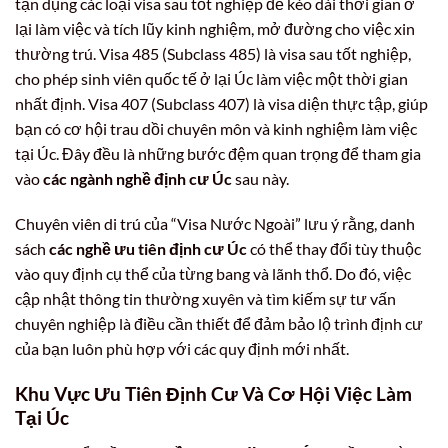
tận dụng các loại visa sau tốt nghiệp để kéo dài thời gian ở
lại làm việc và tích lũy kinh nghiệm, mở đường cho việc xin
thường trú. Visa 485 (Subclass 485) là visa sau tốt nghiệp,
cho phép sinh viên quốc tế ở lại Úc làm việc một thời gian
nhất định. Visa 407 (Subclass 407) là visa diện thực tập, giúp
bạn có cơ hội trau dồi chuyên môn và kinh nghiệm làm việc
tại Úc. Đây đều là những bước đệm quan trọng để tham gia
vào
các ngành nghề định cư Úc
sau này.
Chuyên viên di trú của “Visa Nước Ngoài” lưu ý rằng, danh
sách
các nghề ưu tiên định cư Úc
có thể thay đổi tùy thuộc
vào quy định cụ thể của từng bang và lãnh thổ. Do đó, việc
cập nhật thông tin thường xuyên và tìm kiếm sự tư vấn
chuyên nghiệp là điều cần thiết để đảm bảo lộ trình định cư
của bạn luôn phù hợp với các quy định mới nhất.
Khu Vực Ưu Tiên Định Cư Và Cơ Hội Việc Làm
Tại Úc