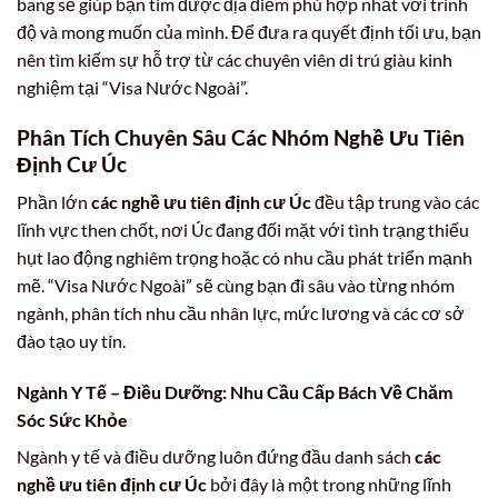
bang sẽ giúp bạn tìm được địa điểm phù hợp nhất với trình
độ và mong muốn của mình. Để đưa ra quyết định tối ưu, bạn
nên tìm kiếm sự hỗ trợ từ các chuyên viên di trú giàu kinh
nghiệm tại “Visa Nước Ngoài”.
Phân Tích Chuyên Sâu Các Nhóm Nghề Ưu Tiên
Định Cư Úc
Phần lớn
các nghề ưu tiên định cư Úc
đều tập trung vào các
lĩnh vực then chốt, nơi Úc đang đối mặt với tình trạng thiếu
hụt lao động nghiêm trọng hoặc có nhu cầu phát triển mạnh
mẽ. “Visa Nước Ngoài” sẽ cùng bạn đi sâu vào từng nhóm
ngành, phân tích nhu cầu nhân lực, mức lương và các cơ sở
đào tạo uy tín.
Ngành Y Tế – Điều Dưỡng: Nhu Cầu Cấp Bách Về Chăm
Sóc Sức Khỏe
Ngành y tế và điều dưỡng luôn đứng đầu danh sách
các
nghề ưu tiên định cư Úc
bởi đây là một trong những lĩnh