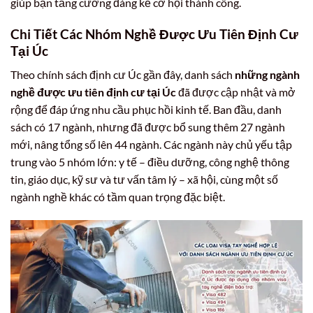
giúp bạn tăng cường đáng kể cơ hội thành công.
Chi Tiết Các Nhóm Nghề Được Ưu Tiên Định Cư
Tại Úc
Theo chính sách định cư Úc gần đây, danh sách
những ngành
nghề được ưu tiên định cư tại Úc
đã được cập nhật và mở
rộng để đáp ứng nhu cầu phục hồi kinh tế. Ban đầu, danh
sách có 17 ngành, nhưng đã được bổ sung thêm 27 ngành
mới, nâng tổng số lên 44 ngành. Các ngành này chủ yếu tập
trung vào 5 nhóm lớn: y tế – điều dưỡng, công nghệ thông
tin, giáo dục, kỹ sư và tư vấn tâm lý – xã hội, cùng một số
ngành nghề khác có tầm quan trọng đặc biệt.