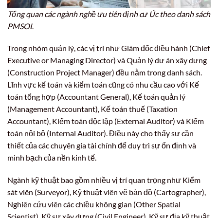
Tổng quan các ngành nghề ưu tiên định cư Úc theo danh sách
PMSOL
Trong nhóm quản lý, các vị trí như Giám đốc điều hành (Chief
Executive or Managing Director) và Quản lý dự án xây dựng
(Construction Project Manager) đều nằm trong danh sách.
Lĩnh vực kế toán và kiểm toán cũng có nhu cầu cao với Kế
toán tổng hợp (Accountant General), Kế toán quản lý
(Management Accountant), Kế toán thuế (Taxation
Accountant), Kiểm toán độc lập (External Auditor) và Kiểm
toán nội bộ (Internal Auditor). Điều này cho thấy sự cần
thiết của các chuyên gia tài chính để duy trì sự ổn định và
minh bạch của nền kinh tế.
Ngành kỹ thuật bao gồm nhiều vị trí quan trọng như Kiểm
sát viên (Surveyor), Kỹ thuật viên vẽ bản đồ (Cartographer),
Nghiên cứu viên các chiều không gian (Other Spatial
Scientist), Kỹ sư xây dựng (Civil Engineer), Kỹ sư địa kỹ thuật