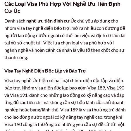
Các Loại Visa Phù Hợp Với Nghề Ưu Tiên Định
Cư Úc
Danh sách
nghề ưu tiên định cư Úc
chủ yếu áp dụng cho
nhóm visa tay nghề diện bảo trợ, mở ra nhiều con đường để
người lao động nước ngoài có thể làm việc và định cư lâu dài
tại xứ sở chuột túi. Việc lựa chọn loại visa phù hợp với
ngành nghề và hoàn cảnh cá nhân là yếu tố then chốt cho sự
thành công.
Visa Tay Nghề Diện Độc Lập và Bảo Trợ
Visa tay nghề Úc hiện có hai loại chính: diện độc lập và diện
bảo trợ. Nhóm visa diện độc lập bao gồm Visa 189, Visa 190
và Visa 191, dành cho những lao động có kỹ năng cao và đáp
ứng đủ các tiêu chí mà không cần sự bảo lãnh của chủ doanh
nghiệp hoặc bang/lãnh thổ. Visa 189 là visa thường trú dành
cho lao động nước ngoài có kỹ năng tay nghề cao, trong khi
Visa 190 cũng là thường trú nhưng yêu cầu sự đề cử từ một