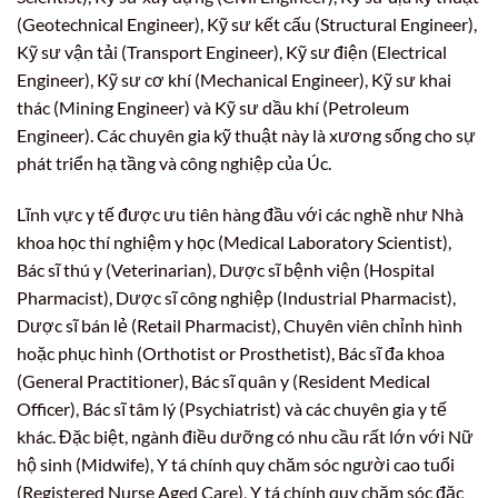
(Geotechnical Engineer), Kỹ sư kết cấu (Structural Engineer),
Kỹ sư vận tải (Transport Engineer), Kỹ sư điện (Electrical
Engineer), Kỹ sư cơ khí (Mechanical Engineer), Kỹ sư khai
thác (Mining Engineer) và Kỹ sư dầu khí (Petroleum
Engineer). Các chuyên gia kỹ thuật này là xương sống cho sự
phát triển hạ tầng và công nghiệp của Úc.
Lĩnh vực y tế được ưu tiên hàng đầu với các nghề như Nhà
khoa học thí nghiệm y học (Medical Laboratory Scientist),
Bác sĩ thú y (Veterinarian), Dược sĩ bệnh viện (Hospital
Pharmacist), Dược sĩ công nghiệp (Industrial Pharmacist),
Dược sĩ bán lẻ (Retail Pharmacist), Chuyên viên chỉnh hình
hoặc phục hình (Orthotist or Prosthetist), Bác sĩ đa khoa
(General Practitioner), Bác sĩ quân y (Resident Medical
Officer), Bác sĩ tâm lý (Psychiatrist) và các chuyên gia y tế
khác. Đặc biệt, ngành điều dưỡng có nhu cầu rất lớn với Nữ
hộ sinh (Midwife), Y tá chính quy chăm sóc người cao tuổi
(Registered Nurse Aged Care), Y tá chính quy chăm sóc đặc