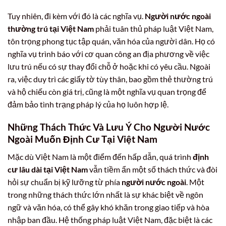
Tuy nhiên, đi kèm với đó là các nghĩa vụ.
Người nước ngoài
thường trú tại Việt Nam
phải tuân thủ pháp luật Việt Nam,
tôn trọng phong tục tập quán, văn hóa của người dân. Họ có
nghĩa vụ trình báo với cơ quan công an địa phương về việc
lưu trú nếu có sự thay đổi chỗ ở hoặc khi có yêu cầu. Ngoài
ra, việc duy trì các giấy tờ tùy thân, bao gồm thẻ thường trú
và hộ chiếu còn giá trị, cũng là một nghĩa vụ quan trọng để
đảm bảo tình trạng pháp lý của họ luôn hợp lệ.
Những Thách Thức Và Lưu Ý Cho Người Nước
Ngoài Muốn Định Cư Tại Việt Nam
Mặc dù Việt Nam là một điểm đến hấp dẫn, quá trình
định
cư lâu dài tại Việt Nam
vẫn tiềm ẩn một số thách thức và đòi
hỏi sự chuẩn bị kỹ lưỡng từ phía
người nước ngoài
. Một
trong những thách thức lớn nhất là sự khác biệt về ngôn
ngữ và văn hóa, có thể gây khó khăn trong giao tiếp và hòa
nhập ban đầu. Hệ thống pháp luật Việt Nam, đặc biệt là các