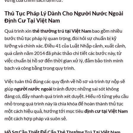
Thủ Tục Pháp Lý Dành Cho Người Nước Ngoài
Định Cư Tại Việt Nam
Quá trình xin
thẻ thường trú tại Việt Nam
bao gồm nhiều
bước thủ tục pháp lý quan trọng, đòi hỏi sự chuẩn bị kỹ
lưỡng và chính xác. Điều 41 của Luật Nhập cảnh, xuất cảnh,
quá cảnh năm 2014 đã phác thảo chi tiết các bước này, từ
việc chuẩn bị hồ sơ đến thời gian xử lý, đảm bảo tính minh
bạch và công bằng trong quy trình.
Việc tuân thủ đúng các quy định về hồ sơ và trình tự nộp sẽ
giúp
người nước ngoài
tránh được những sai sót không
đáng có, đẩy nhanh quá trình xét duyệt. Hiểu rõ từng yêu cầu
nhỏ trong quá trình này là chìa khóa để hoàn thành thủ tục
một cách hiệu quả, hướng tới mục tiêu
định cư tại Việt Nam
một cách hợp pháp và suôn sẻ.
Hồ Sơ Cần Thiết Để Cấp Thẻ Thường Trú Tại Việt Nam