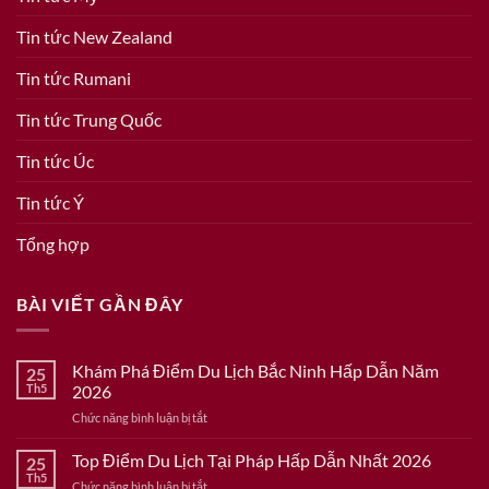
Tin tức New Zealand
Tin tức Rumani
Tin tức Trung Quốc
Tin tức Úc
Tin tức Ý
Tổng hợp
BÀI VIẾT GẦN ĐÂY
Khám Phá Điểm Du Lịch Bắc Ninh Hấp Dẫn Năm
25
Th5
2026
ở
Chức năng bình luận bị tắt
Khám
Phá
Top Điểm Du Lịch Tại Pháp Hấp Dẫn Nhất 2026
25
Điểm
Th5
ở
Chức năng bình luận bị tắt