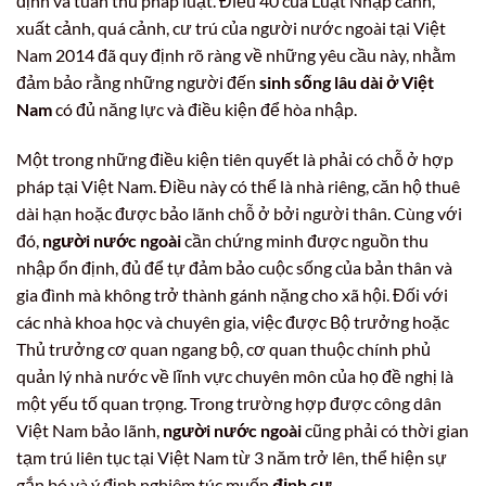
định và tuân thủ pháp luật. Điều 40 của Luật Nhập cảnh,
xuất cảnh, quá cảnh, cư trú của người nước ngoài tại Việt
Nam 2014 đã quy định rõ ràng về những yêu cầu này, nhằm
đảm bảo rằng những người đến
sinh sống lâu dài ở Việt
Nam
có đủ năng lực và điều kiện để hòa nhập.
Một trong những điều kiện tiên quyết là phải có chỗ ở hợp
pháp tại Việt Nam. Điều này có thể là nhà riêng, căn hộ thuê
dài hạn hoặc được bảo lãnh chỗ ở bởi người thân. Cùng với
đó,
người nước ngoài
cần chứng minh được nguồn thu
nhập ổn định, đủ để tự đảm bảo cuộc sống của bản thân và
gia đình mà không trở thành gánh nặng cho xã hội. Đối với
các nhà khoa học và chuyên gia, việc được Bộ trưởng hoặc
Thủ trưởng cơ quan ngang bộ, cơ quan thuộc chính phủ
quản lý nhà nước về lĩnh vực chuyên môn của họ đề nghị là
một yếu tố quan trọng. Trong trường hợp được công dân
Việt Nam bảo lãnh,
người nước ngoài
cũng phải có thời gian
tạm trú liên tục tại Việt Nam từ 3 năm trở lên, thể hiện sự
gắn bó và ý định nghiêm túc muốn
định cư
.