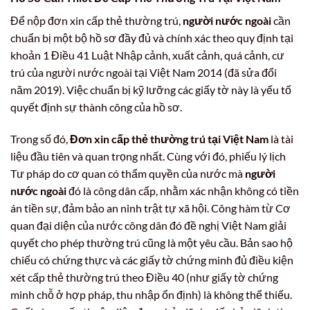
Để nộp đơn xin cấp thẻ thường trú,
người nước ngoài
cần
chuẩn bị một bộ hồ sơ đầy đủ và chính xác theo quy định tại
khoản 1 Điều 41 Luật Nhập cảnh, xuất cảnh, quá cảnh, cư
trú của người nước ngoài tại Việt Nam 2014 (đã sửa đổi
năm 2019). Việc chuẩn bị kỹ lưỡng các giấy tờ này là yếu tố
quyết định sự thành công của hồ sơ.
Trong số đó,
Đơn xin cấp thẻ thường trú tại Việt Nam
là tài
liệu đầu tiên và quan trọng nhất. Cùng với đó, phiếu lý lịch
Tư pháp do cơ quan có thẩm quyền của nước mà
người
nước ngoài
đó là công dân cấp, nhằm xác nhận không có tiền
án tiền sự, đảm bảo an ninh trật tự xã hội. Công hàm từ Cơ
quan đại diện của nước công dân đó đề nghị Việt Nam giải
quyết cho phép thường trú cũng là một yêu cầu. Bản sao hộ
chiếu có chứng thực và các giấy tờ chứng minh đủ điều kiện
xét cấp thẻ thường trú theo Điều 40 (như giấy tờ chứng
minh chỗ ở hợp pháp, thu nhập ổn định) là không thể thiếu.