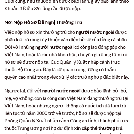
Cuối cùng, nếu thuộc diện được bảo lãnh, giấy bảo lãnh theo
Khoản 3 Điều 39 cũng cần được nộp.
Nơi Nộp Hồ Sơ Đề Nghị Thường Trú
Việc nộp hồ sơ xin thường trú cho
người nước ngoài
được
phân loại rõ ràng tùy thuộc vào diện hồ sơ của từng cá nhân.
Đối với những
người nước ngoài
có công lao đóng góp cho
Việt Nam, hoặc là các nhà khoa học, chuyên gia đang tạm trú,
hồ sơ sẽ được nộp tại Cục Quản lý Xuất nhập cảnh trực
thuộc Bộ Công an. Đây là cơ quan trung ương có thẩm
quyền cao nhất trong việc xử lý các trường hợp đặc biệt này.
Ngược lại, đối với
người nước ngoài
được bảo lãnh bởi bố,
mẹ, vợ/chồng, con là công dân Việt Nam đang thường trú tại
Việt Nam, hoặc những người không có quốc tịch đã tạm trú
liên tục từ năm 2000 trở về trước, hồ sơ sẽ được nộp tại
Phòng Quản lý Xuất nhập cảnh Công an tỉnh, thành phố trực
thuộc Trung ương nơi họ dự định
xin cấp thẻ thường trú
.