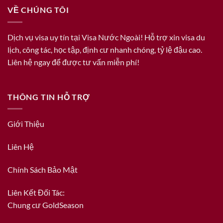
VỀ CHÚNG TÔI
Dịch vụ visa uy tín tại Visa Nước Ngoài! Hỗ trợ xin visa du
lịch, công tác, học tập, định cư nhanh chóng, tỷ lệ đậu cao.
Liên hệ ngay để được tư vấn miễn phí!
THÔNG TIN HỖ TRỢ
Giới Thiệu
Liên Hệ
Chính Sách Bảo Mật
Liên Kết Đối Tác:
Chung cư GoldSeason