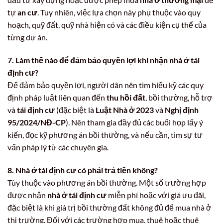
tự
an cư
. Tuy nhiên, việc lựa chọn này phụ thuộc vào quy
hoạch, quỹ đất, quỹ nhà hiện có và các điều kiện cụ thể của
từng dự án.
7. Làm thế nào để đảm bảo quyền lợi khi nhận nhà ở tái
định cư?
Để đảm bảo quyền lợi, người dân nên tìm hiểu kỹ các quy
định pháp luật liên quan đến
thu hồi đất
, bồi thường, hỗ trợ
và
tái định cư
(đặc biệt là
Luật Nhà ở 2023
và
Nghị định
95/2024/NĐ-CP
). Nên tham gia đầy đủ các buổi họp lấy ý
kiến, đọc kỹ phương án bồi thường, và nếu cần, tìm sự tư
vấn pháp lý từ các chuyên gia.
8. Nhà ở tái định cư có phải trả tiền không?
Tùy thuộc vào phương án bồi thường. Một số trường hợp
được nhận
nhà ở tái định cư
miễn phí hoặc với giá ưu đãi,
đặc biệt là khi giá trị bồi thường đất không đủ để mua nhà ở
thị trường. Đối với các trường hợp mua, thuê hoặc thuê