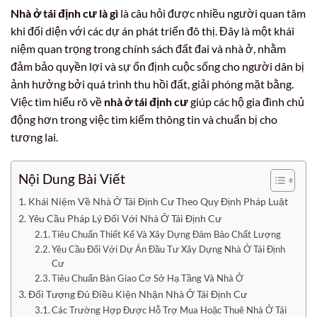
Nhà ở tái định cư là gì
là câu hỏi được nhiều người quan tâm
khi đối diện với các dự án phát triển đô thị. Đây là một khái
niệm quan trọng trong chính sách đất đai và nhà ở, nhằm
đảm bảo quyền lợi và sự ổn định cuộc sống cho người dân bị
ảnh hưởng bởi quá trình thu hồi đất, giải phóng mặt bằng.
Việc tìm hiểu rõ về
nhà ở tái định cư
giúp các hộ gia đình chủ
động hơn trong việc tìm kiếm thông tin và chuẩn bị cho
tương lai.
Nội Dung Bài Viết
Khái Niệm Về Nhà Ở Tái Định Cư Theo Quy Định Pháp Luật
Yêu Cầu Pháp Lý Đối Với Nhà Ở Tái Định Cư
Tiêu Chuẩn Thiết Kế Và Xây Dựng Đảm Bảo Chất Lượng
Yêu Cầu Đối Với Dự Án Đầu Tư Xây Dựng Nhà Ở Tái Định
Cư
Tiêu Chuẩn Bàn Giao Cơ Sở Hạ Tầng Và Nhà Ở
Đối Tượng Đủ Điều Kiện Nhận Nhà Ở Tái Định Cư
Các Trường Hợp Được Hỗ Trợ Mua Hoặc Thuê Nhà Ở Tái