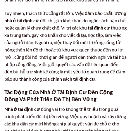
Tuy nhiên, thách thức cũng rất lớn. Việc đảm bảo chất lượng
nhà ở tái định cư
đôi khi gặp khó khăn do ngân sách hạn chế
hoặc quản lý chưa chặt chẽ. Vị trí các khu
tái định cư
thường
xa trung tâm, gây khó khăn cho việc đi lại, học tập, làm việc
của người dân. Ngoài ra, việc thay đổi môi trường sống, từ
nông thôn lên đô thị hoặc từ khu vực quen thuộc đến nơi ở
mới, cũng đòi hỏi thời gian để người dân thích nghi và tái hòa
nhập cộng đồng. Việc giải quyết các vấn đề liên quan đến
đền bù, hỗ trợ sinh kế cũng là một yếu tố quan trọng để đảm
bảo sự thành công của
chính sách tái định cư
.
Tác Động Của Nhà Ở Tái Định Cư Đến Cộng
Đồng Và Phát Triển Đô Thị Bền Vững
Nhà ở tái định cư
đóng vai trò không thể thiếu trong quá
trình phát triển đô thị bền vững. Việc quy hoạch và xây dựng
các khu dân cư mới không chỉ giải quyết vấn đề chỗ ở cho
người dân bị ảnh hưởng bởi
giải phóng mặt bằng
mà còn