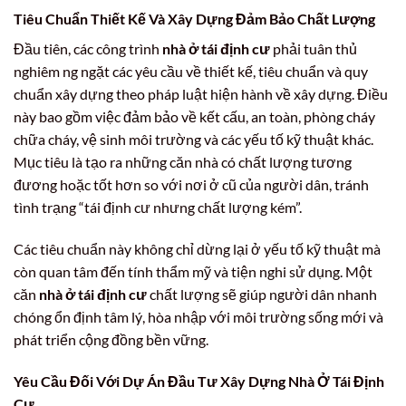
Tiêu Chuẩn Thiết Kế Và Xây Dựng Đảm Bảo Chất Lượng
Đầu tiên, các công trình
nhà ở tái định cư
phải tuân thủ
nghiêm ng ngặt các yêu cầu về thiết kế, tiêu chuẩn và quy
chuẩn xây dựng theo pháp luật hiện hành về xây dựng. Điều
này bao gồm việc đảm bảo về kết cấu, an toàn, phòng cháy
chữa cháy, vệ sinh môi trường và các yếu tố kỹ thuật khác.
Mục tiêu là tạo ra những căn nhà có chất lượng tương
đương hoặc tốt hơn so với nơi ở cũ của người dân, tránh
tình trạng “tái định cư nhưng chất lượng kém”.
Các tiêu chuẩn này không chỉ dừng lại ở yếu tố kỹ thuật mà
còn quan tâm đến tính thẩm mỹ và tiện nghi sử dụng. Một
căn
nhà ở tái định cư
chất lượng sẽ giúp người dân nhanh
chóng ổn định tâm lý, hòa nhập với môi trường sống mới và
phát triển cộng đồng bền vững.
Yêu Cầu Đối Với Dự Án Đầu Tư Xây Dựng Nhà Ở Tái Định
Cư