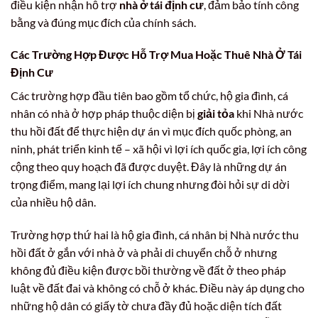
điều kiện nhận hỗ trợ
nhà ở tái định cư
, đảm bảo tính công
bằng và đúng mục đích của chính sách.
Các Trường Hợp Được Hỗ Trợ Mua Hoặc Thuê Nhà Ở Tái
Định Cư
Các trường hợp đầu tiên bao gồm tổ chức, hộ gia đình, cá
nhân có nhà ở hợp pháp thuộc diện bị
giải tỏa
khi Nhà nước
thu hồi đất để thực hiện dự án vì mục đích quốc phòng, an
ninh, phát triển kinh tế – xã hội vì lợi ích quốc gia, lợi ích công
cộng theo quy hoạch đã được duyệt. Đây là những dự án
trọng điểm, mang lại lợi ích chung nhưng đòi hỏi sự di dời
của nhiều hộ dân.
Trường hợp thứ hai là hộ gia đình, cá nhân bị Nhà nước thu
hồi đất ở gắn với nhà ở và phải di chuyển chỗ ở nhưng
không đủ điều kiện được bồi thường về đất ở theo pháp
luật về đất đai và không có chỗ ở khác. Điều này áp dụng cho
những hộ dân có giấy tờ chưa đầy đủ hoặc diện tích đất