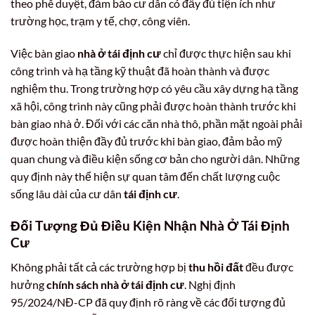
theo phê duyệt, đảm bảo cư dân có đầy đủ tiện ích như
trường học, trạm y tế, chợ, công viên.
Việc bàn giao
nhà ở tái định cư
chỉ được thực hiện sau khi
công trình và hạ tầng kỹ thuật đã hoàn thành và được
nghiệm thu. Trong trường hợp có yêu cầu xây dựng hạ tầng
xã hội, công trình này cũng phải được hoàn thành trước khi
bàn giao nhà ở. Đối với các căn nhà thô, phần mặt ngoài phải
được hoàn thiện đầy đủ trước khi bàn giao, đảm bảo mỹ
quan chung và điều kiện sống cơ bản cho người dân. Những
quy định này thể hiện sự quan tâm đến chất lượng cuộc
sống lâu dài của cư dân
tái định cư
.
Đối Tượng Đủ Điều Kiện Nhận Nhà Ở Tái Định
Cư
Không phải tất cả các trường hợp bị
thu hồi đất
đều được
hưởng
chính sách nhà ở tái định cư
. Nghị định
95/2024/NĐ-CP đã quy định rõ ràng về các đối tượng đủ