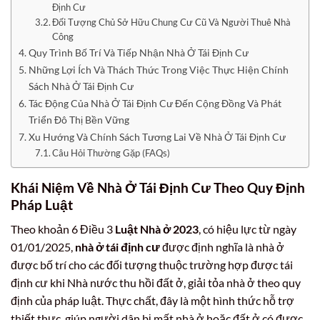
Định Cư
Đối Tượng Chủ Sở Hữu Chung Cư Cũ Và Người Thuê Nhà
Công
Quy Trình Bố Trí Và Tiếp Nhận Nhà Ở Tái Định Cư
Những Lợi Ích Và Thách Thức Trong Việc Thực Hiện Chính
Sách Nhà Ở Tái Định Cư
Tác Động Của Nhà Ở Tái Định Cư Đến Cộng Đồng Và Phát
Triển Đô Thị Bền Vững
Xu Hướng Và Chính Sách Tương Lai Về Nhà Ở Tái Định Cư
Câu Hỏi Thường Gặp (FAQs)
Khái Niệm Về Nhà Ở Tái Định Cư Theo Quy Định
Pháp Luật
Theo khoản 6 Điều 3
Luật Nhà ở 2023
, có hiệu lực từ ngày
01/01/2025,
nhà ở tái định cư
được định nghĩa là nhà ở
được bố trí cho các đối tượng thuộc trường hợp được tái
định cư khi Nhà nước thu hồi đất ở, giải tỏa nhà ở theo quy
định của pháp luật. Thực chất, đây là một hình thức hỗ trợ
thiết thực, giúp người dân bị mất nhà ở hoặc đất ở có được