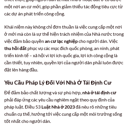
một nơi an cư mới, góp phần giảm thiểu tác động tiêu cực từ
các dự án phát triển công cộng.
Khái niệm này không chỉ đơn thuần là việc cung cấp một nơi
ở mới mà còn là sự thể hiện trách nhiệm của Nhà nước trong
việc đảm bảo quyền
an cư lạc nghiệp
cho người dân. Việc
thu hồi đất
phục vụ các mục đích quốc phòng, an ninh, phát
triển kinh tế – xã hội vì lợi ích quốc gia, lợi ích công cộng là
cần thiết, tuy nhiên, quyền lợi của người dân phải luôn được
đặt lên hàng đầu.
Yêu Cầu Pháp Lý Đối Với Nhà Ở Tái Định Cư
Để đảm bảo chất lượng và sự phù hợp,
nhà ở tái định cư
phải đáp ứng các yêu cầu nghiêm ngặt theo quy định của
pháp luật. Điều 53
Luật Nhà ở 2023
đã nêu rõ những tiêu
chuẩn cụ thể, hướng tới việc cung cấp một môi trường sống
tốt nhất cho người dân.