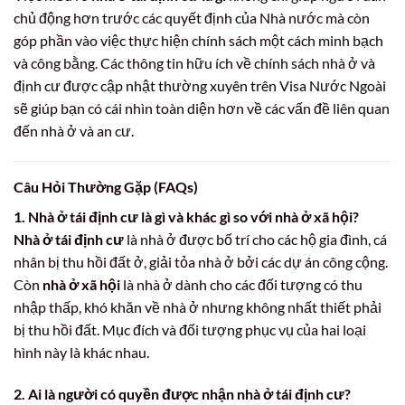
chủ động hơn trước các quyết định của Nhà nước mà còn
góp phần vào việc thực hiện chính sách một cách minh bạch
và công bằng. Các thông tin hữu ích về chính sách nhà ở và
định cư được cập nhật thường xuyên trên Visa Nước Ngoài
sẽ giúp bạn có cái nhìn toàn diện hơn về các vấn đề liên quan
đến nhà ở và an cư.
Câu Hỏi Thường Gặp (FAQs)
1. Nhà ở tái định cư là gì và khác gì so với nhà ở xã hội?
Nhà ở tái định cư
là nhà ở được bố trí cho các hộ gia đình, cá
nhân bị thu hồi đất ở, giải tỏa nhà ở bởi các dự án công cộng.
Còn
nhà ở xã hội
là nhà ở dành cho các đối tượng có thu
nhập thấp, khó khăn về nhà ở nhưng không nhất thiết phải
bị thu hồi đất. Mục đích và đối tượng phục vụ của hai loại
hình này là khác nhau.
2. Ai là người có quyền được nhận nhà ở tái định cư?