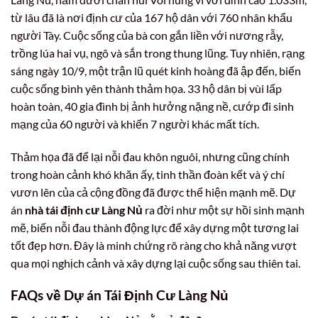
từ lâu đã là nơi định cư của 167 hộ dân với 760 nhân khẩu
người Tày. Cuộc sống của bà con gắn liền với nương rẫy,
trồng lúa hai vụ, ngô và sắn trong thung lũng. Tuy nhiên, rạng
sáng ngày 10/9, một trận lũ quét kinh hoàng đã ập đến, biến
cuộc sống bình yên thành thảm họa. 33 hộ dân bị vùi lấp
hoàn toàn, 40 gia đình bị ảnh hưởng nặng nề, cướp đi sinh
mạng của 60 người và khiến 7 người khác mất tích.
Thảm họa đã để lại nỗi đau khôn nguôi, nhưng cũng chính
trong hoàn cảnh khó khăn ấy, tinh thần đoàn kết và ý chí
vươn lên của cả cộng đồng đã được thể hiện mạnh mẽ. Dự
án
nhà tái định cư Làng Nủ
ra đời như một sự hồi sinh mạnh
mẽ, biến nỗi đau thành động lực để xây dựng một tương lai
tốt đẹp hơn. Đây là minh chứng rõ ràng cho khả năng vượt
qua mọi nghịch cảnh và xây dựng lại cuộc sống sau thiên tai.
FAQs về Dự án Tái Định Cư Làng Nủ