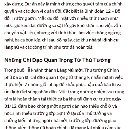
xây dựng. Dự án này là minh chứng cho quyết tâm của chính
quyền và các đơn vị quân đội, đặc biệt là Binh đoàn 12 – Bộ
đội Trường Sơn. Mặc dù đối mặt với nhiều thử thách như
mưa gió kéo dài, đường sá sạt lở gây khó khăn cho việc vận
chuyển vật liệu, nhưng với tinh thần làm việc không ngừng
nghỉ, ba ca bốn kíp, chỉ sau 68 ngày, các khu
nhà tái định cư
làng nủ
và các công trình phụ trợ đã hoàn tất.
Những Chỉ Đạo Quan Trọng Từ Thủ Tướng
Trong buổi lễ khánh thành
Làng Nủ mới
, Thủ tướng Chính
phủ đã ôn lại chỉ đạo quan trọng từ tháng 9, nhấn mạnh việc
thực hiện 7 nhóm giải pháp để khắc phục hậu quả bão lũ và
ổn định đời sống nhân dân. Một trong những nhiệm vụ trọng
tâm là hoàn thành tái thiết cả ba khu tái định cư trước ngày
31/12, đảm bảo không một người dân nào thiếu chỗ ở và
học sinh thiếu trường lớp. Sự trở lại của Thủ tướng và
chứng kiến những ngôi nhà mới, trường lớp, đường giao
thông, viễn thông đã hoàn chỉnh, đã mang lại nhiều cảm xúc