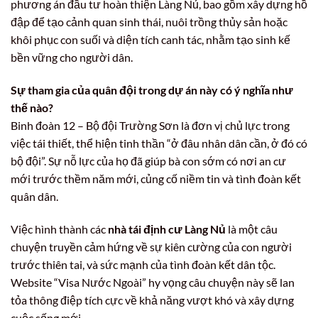
phương án đầu tư hoàn thiện Làng Nủ, bao gồm xây dựng hồ
đập để tạo cảnh quan sinh thái, nuôi trồng thủy sản hoặc
khôi phục con suối và diện tích canh tác, nhằm tạo sinh kế
bền vững cho người dân.
Sự tham gia của quân đội trong dự án này có ý nghĩa như
thế nào?
Binh đoàn 12 – Bộ đội Trường Sơn là đơn vị chủ lực trong
việc tái thiết, thể hiện tinh thần “ở đâu nhân dân cần, ở đó có
bộ đội”. Sự nỗ lực của họ đã giúp bà con sớm có nơi an cư
mới trước thềm năm mới, củng cố niềm tin và tình đoàn kết
quân dân.
Việc hình thành các
nhà tái định cư Làng Nủ
là một câu
chuyện truyền cảm hứng về sự kiên cường của con người
trước thiên tai, và sức mạnh của tình đoàn kết dân tộc.
Website “Visa Nước Ngoài” hy vọng câu chuyện này sẽ lan
tỏa thông điệp tích cực về khả năng vượt khó và xây dựng
cuộc sống mới.