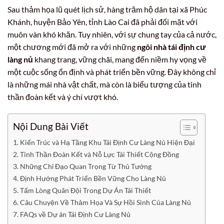
Sau thảm họa lũ quét lịch sử, hàng trăm hộ dân tại xã Phúc
Khánh, huyện Bảo Yên, tỉnh Lào Cai đã phải đối mặt với
muôn vàn khó khăn. Tuy nhiên, với sự chung tay của cả nước,
một chương mới đã mở ra với những
ngôi nhà tái định cư
làng nủ
khang trang, vững chãi, mang đến niềm hy vọng về
một cuộc sống ổn định và phát triển bền vững. Đây không chỉ
là những mái nhà vật chất, mà còn là biểu tượng của tinh
thần đoàn kết và ý chí vượt khó.
Nội Dung Bài Viết
Kiến Trúc và Hạ Tầng Khu Tái Định Cư Làng Nủ Hiện Đại
Tinh Thần Đoàn Kết và Nỗ Lực Tái Thiết Cộng Đồng
Những Chỉ Đạo Quan Trọng Từ Thủ Tướng
Định Hướng Phát Triển Bền Vững Cho Làng Nủ
Tấm Lòng Quân Đội Trong Dự Án Tái Thiết
Câu Chuyện Về Thảm Họa Và Sự Hồi Sinh Của Làng Nủ
FAQs về Dự án Tái Định Cư Làng Nủ