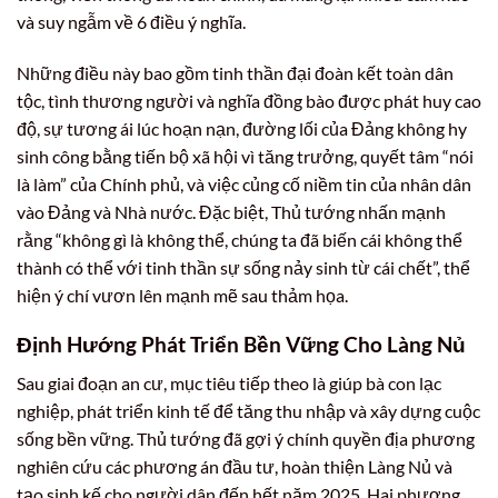
và suy ngẫm về 6 điều ý nghĩa.
Những điều này bao gồm tinh thần đại đoàn kết toàn dân
tộc, tình thương người và nghĩa đồng bào được phát huy cao
độ, sự tương ái lúc hoạn nạn, đường lối của Đảng không hy
sinh công bằng tiến bộ xã hội vì tăng trưởng, quyết tâm “nói
là làm” của Chính phủ, và việc củng cố niềm tin của nhân dân
vào Đảng và Nhà nước. Đặc biệt, Thủ tướng nhấn mạnh
rằng “không gì là không thể, chúng ta đã biến cái không thể
thành có thể với tinh thần sự sống nảy sinh từ cái chết”, thể
hiện ý chí vươn lên mạnh mẽ sau thảm họa.
Định Hướng Phát Triển Bền Vững Cho Làng Nủ
Sau giai đoạn an cư, mục tiêu tiếp theo là giúp bà con lạc
nghiệp, phát triển kinh tế để tăng thu nhập và xây dựng cuộc
sống bền vững. Thủ tướng đã gợi ý chính quyền địa phương
nghiên cứu các phương án đầu tư, hoàn thiện Làng Nủ và
tạo sinh kế cho người dân đến hết năm 2025. Hai phương