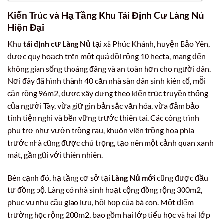
Kiến Trúc và Hạ Tầng Khu Tái Định Cư Làng Nủ
Hiện Đại
Khu
tái định cư Làng Nủ
tại xã Phúc Khánh, huyện Bảo Yên,
được quy hoạch trên một quả đồi rộng 10 hecta, mang đến
không gian sống thoáng đãng và an toàn hơn cho người dân.
Nơi đây đã hình thành 40 căn nhà sàn dân sinh kiên cố, mỗi
căn rộng 96m2, được xây dựng theo kiến trúc truyền thống
của người Tày, vừa giữ gìn bản sắc văn hóa, vừa đảm bảo
tính tiện nghi và bền vững trước thiên tai. Các công trình
phụ trợ như vườn trồng rau, khuôn viên trồng hoa phía
trước nhà cũng được chú trọng, tạo nên một cảnh quan xanh
mát, gần gũi với thiên nhiên.
Bên cạnh đó, hạ tầng cơ sở tại
Làng Nủ mới
cũng được đầu
tư đồng bộ. Làng có nhà sinh hoạt cộng đồng rộng 300m2,
phục vụ nhu cầu giao lưu, hội họp của bà con. Một điểm
trường học rộng 200m2, bao gồm hai lớp tiểu học và hai lớp