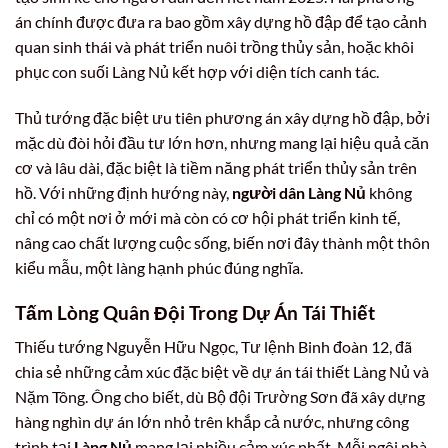
án chính được đưa ra bao gồm xây dựng hồ đập để tạo cảnh
quan sinh thái và phát triển nuôi trồng thủy sản, hoặc khôi
phục con suối Làng Nủ kết hợp với diện tích canh tác.
Thủ tướng đặc biệt ưu tiên phương án xây dựng hồ đập, bởi
mặc dù đòi hỏi đầu tư lớn hơn, nhưng mang lại hiệu quả căn
cơ và lâu dài, đặc biệt là tiềm năng phát triển thủy sản trên
hồ. Với những định hướng này,
người dân Làng Nủ
không
chỉ có một nơi ở mới mà còn có cơ hội phát triển kinh tế,
nâng cao chất lượng cuộc sống, biến nơi đây thành một thôn
kiểu mẫu, một làng hạnh phúc đúng nghĩa.
Tấm Lòng Quân Đội Trong Dự Án Tái Thiết
Thiếu tướng Nguyễn Hữu Ngọc, Tư lệnh Binh đoàn 12, đã
chia sẻ những cảm xúc đặc biệt về dự án tái thiết Làng Nủ và
Nặm Tông. Ông cho biết, dù Bộ đội Trường Sơn đã xây dựng
hàng nghìn dự án lớn nhỏ trên khắp cả nước, nhưng công
trình tại
Làng Nủ
mang lại nhiều cảm xúc nhất. Mỗi ngôi nhà,