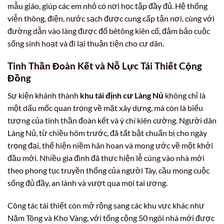
mẫu giáo, giúp các em nhỏ có nơi học tập đầy đủ. Hệ thống
viễn thông, điện, nước sạch được cung cấp tận nơi, cùng với
đường dẫn vào làng được đổ bêtông kiên cố, đảm bảo cuộc
sống sinh hoạt và đi lại thuận tiện cho cư dân.
Tinh Thần Đoàn Kết và Nỗ Lực Tái Thiết Cộng
Đồng
Sự kiện khánh thành
khu tái định cư Làng Nủ
không chỉ là
một dấu mốc quan trọng về mặt xây dựng, mà còn là biểu
tượng của tinh thần đoàn kết và ý chí kiên cường. Người dân
Làng Nủ, từ chiều hôm trước, đã tất bật chuẩn bị cho ngày
trọng đại, thể hiện niềm hân hoan và mong ước về một khởi
đầu mới. Nhiều gia đình đã thực hiện lễ cúng vào nhà mới
theo phong tục truyền thống của người Tày, cầu mong cuộc
sống đủ đầy, an lành và vượt qua mọi tai ương.
Công tác tái thiết còn mở rộng sang các khu vực khác như
Nặm Tông và Kho Vàng, với tổng cộng 50 ngôi nhà mới được