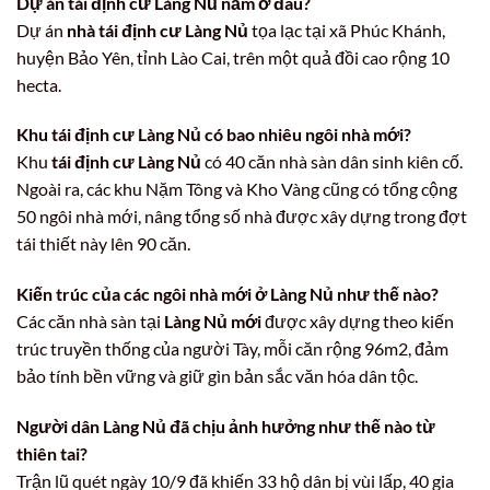
Dự án tái định cư Làng Nủ nằm ở đâu?
Dự án
nhà tái định cư Làng Nủ
tọa lạc tại xã Phúc Khánh,
huyện Bảo Yên, tỉnh Lào Cai, trên một quả đồi cao rộng 10
hecta.
Khu tái định cư Làng Nủ có bao nhiêu ngôi nhà mới?
Khu
tái định cư Làng Nủ
có 40 căn nhà sàn dân sinh kiên cố.
Ngoài ra, các khu Nặm Tông và Kho Vàng cũng có tổng cộng
50 ngôi nhà mới, nâng tổng số nhà được xây dựng trong đợt
tái thiết này lên 90 căn.
Kiến trúc của các ngôi nhà mới ở Làng Nủ như thế nào?
Các căn nhà sàn tại
Làng Nủ mới
được xây dựng theo kiến
trúc truyền thống của người Tày, mỗi căn rộng 96m2, đảm
bảo tính bền vững và giữ gìn bản sắc văn hóa dân tộc.
Người dân Làng Nủ đã chịu ảnh hưởng như thế nào từ
thiên tai?
Trận lũ quét ngày 10/9 đã khiến 33 hộ dân bị vùi lấp, 40 gia