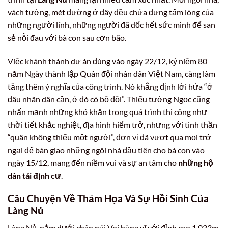
vách tường, mét đường ở đây đều chứa đựng tấm lòng của
những người lính, những người đã dốc hết sức mình để san
sẻ nỗi đau với bà con sau cơn bão.
Việc khánh thành dự án đúng vào ngày 22/12, kỷ niệm 80
năm Ngày thành lập Quân đội nhân dân Việt Nam, càng làm
tăng thêm ý nghĩa của công trình. Nó khẳng định lời hứa “ở
đâu nhân dân cần, ở đó có bộ đội”. Thiếu tướng Ngọc cũng
nhấn mạnh những khó khăn trong quá trình thi công như
thời tiết khắc nghiệt, địa hình hiểm trở, nhưng với tinh thần
“quân không thiếu một người”, đơn vị đã vượt qua mọi trở
ngại để bàn giao những ngôi nhà đầu tiên cho bà con vào
ngày 15/12, mang đến niềm vui và sự an tâm cho
những hộ
dân tái định cư
.
Câu Chuyện Về Thảm Họa Và Sự Hồi Sinh Của
Làng Nủ
Làng Nủ, nằm dưới chân núi Voi hùng vĩ với đỉnh cao 1.033m,