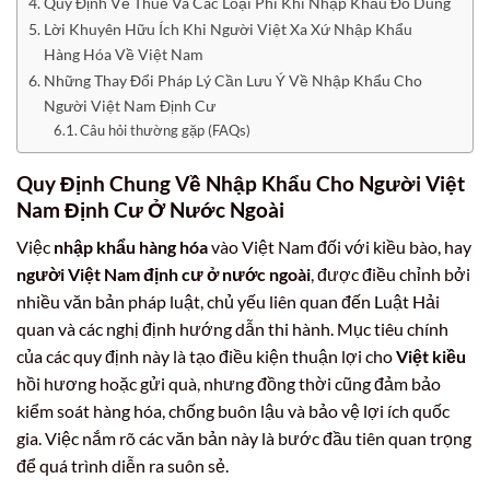
Quy Định Về Thuế Và Các Loại Phí Khi Nhập Khẩu Đồ Dùng
Lời Khuyên Hữu Ích Khi Người Việt Xa Xứ Nhập Khẩu
Hàng Hóa Về Việt Nam
Những Thay Đổi Pháp Lý Cần Lưu Ý Về Nhập Khẩu Cho
Người Việt Nam Định Cư
Câu hỏi thường gặp (FAQs)
Quy Định Chung Về Nhập Khẩu Cho Người Việt
Nam Định Cư Ở Nước Ngoài
Việc
nhập khẩu hàng hóa
vào Việt Nam đối với kiều bào, hay
người Việt Nam định cư ở nước ngoài
, được điều chỉnh bởi
nhiều văn bản pháp luật, chủ yếu liên quan đến Luật Hải
quan và các nghị định hướng dẫn thi hành. Mục tiêu chính
của các quy định này là tạo điều kiện thuận lợi cho
Việt kiều
hồi hương hoặc gửi quà, nhưng đồng thời cũng đảm bảo
kiểm soát hàng hóa, chống buôn lậu và bảo vệ lợi ích quốc
gia. Việc nắm rõ các văn bản này là bước đầu tiên quan trọng
để quá trình diễn ra suôn sẻ.