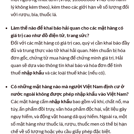
lý không kèm theo), kèm theo các giới hạn về số lượng đối
với rượu, bia, thuốc lá.
Làm thế nào để khai báo hải quan cho các mặt hàng có
giá trị cao như đồ điện tử, trang sức?
Đối với các mặt hàng có giá trị cao, quý vị cần khai báo đầy
đủ và trung thực vào tờ khai hải quan. Nên chuẩn bị hóa
đơn gốc, chứng từ mua hàng để chứng minh giá trị. Hải
quan sẽ dựa vào thông tin khai báo và hóa đơn để tính
thuế
nhập khẩu
và các loại thuế khác (nếu có).
Có những mặt hàng nào mà người Việt Nam định cư ở
nước ngoài không được phép nhập khẩu vào Việt Nam?
Các mặt hàng cấm
nhập khẩu
bao gồm vũ khí, chất nổ, ma
túy, ấn phẩm đồi trụy, văn hóa phẩm độc hại, vật liệu gây
nguy hiểm, và động vật hoang dã quý hiếm. Ngoài ra, một
số mặt hàng như thuốc lá, rượu, thuốc men có thể bị hạn
chế về số lượng hoặc yêu cầu giấy phép đặc biệt.