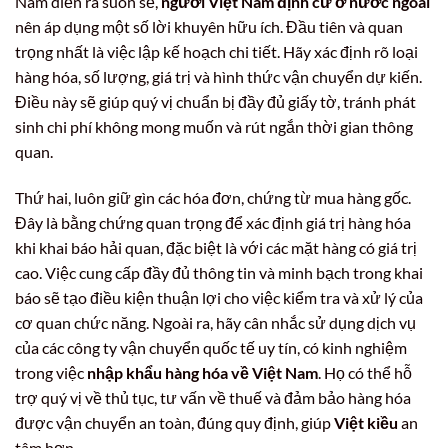
Nam diễn ra suôn sẻ,
người Việt Nam định cư ở nước ngoài
nên áp dụng một số lời khuyên hữu ích. Đầu tiên và quan
trọng nhất là việc lập kế hoạch chi tiết. Hãy xác định rõ loại
hàng hóa, số lượng, giá trị và hình thức vận chuyển dự kiến.
Điều này sẽ giúp quý vị chuẩn bị đầy đủ giấy tờ, tránh phát
sinh chi phí không mong muốn và rút ngắn thời gian thông
quan.
Thứ hai, luôn giữ gìn các hóa đơn, chứng từ mua hàng gốc.
Đây là bằng chứng quan trọng để xác định giá trị hàng hóa
khi khai báo hải quan, đặc biệt là với các mặt hàng có giá trị
cao. Việc cung cấp đầy đủ thông tin và minh bạch trong khai
báo sẽ tạo điều kiện thuận lợi cho việc kiểm tra và xử lý của
cơ quan chức năng. Ngoài ra, hãy cân nhắc sử dụng dịch vụ
của các công ty vận chuyển quốc tế uy tín, có kinh nghiệm
trong việc
nhập khẩu hàng hóa về Việt Nam
. Họ có thể hỗ
trợ quý vị về thủ tục, tư vấn về thuế và đảm bảo hàng hóa
được vận chuyển an toàn, đúng quy định, giúp
Việt kiều
an
tâm hơn.