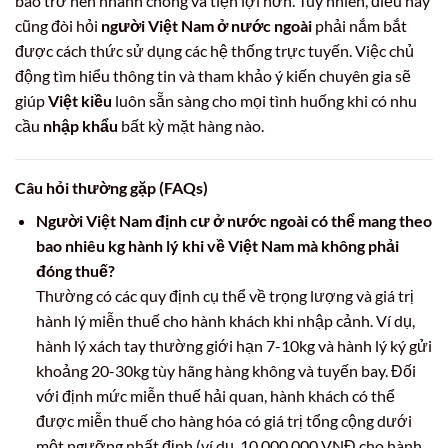
báo trở nên nhanh chóng và tiện lợi hơn. Tuy nhiên, điều này
cũng đòi hỏi
người Việt Nam ở nước ngoài
phải nắm bắt
được cách thức sử dụng các hệ thống trực tuyến. Việc chủ
động tìm hiểu thông tin và tham khảo ý kiến chuyên gia sẽ
giúp
Việt kiều
luôn sẵn sàng cho mọi tình huống khi có nhu
cầu
nhập khẩu
bất kỳ mặt hàng nào.
Câu hỏi thường gặp (FAQs)
Người Việt Nam định cư ở nước ngoài có thể mang theo
bao nhiêu kg hành lý khi về Việt Nam mà không phải
đóng thuế?
Thường có các quy định cụ thể về trọng lượng và giá trị
hành lý miễn thuế cho hành khách khi nhập cảnh. Ví dụ,
hành lý xách tay thường giới hạn 7-10kg và hành lý ký gửi
khoảng 20-30kg tùy hãng hàng không và tuyến bay. Đối
với định mức miễn thuế hải quan, hành khách có thể
được miễn thuế cho hàng hóa có giá trị tổng cộng dưới
một ngưỡng nhất định (ví dụ, 10.000.000 VNĐ cho hành