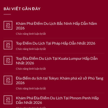
BÀI VIẾT GẦN ĐÂY
Khám Phá Điểm Du Lịch Bắc Ninh Hấp Dẫn Năm
25
Th5
2026
ở
Chức năng bình luận bị tắt
Khám
Phá
Top Điểm Du Lịch Tại Pháp Hấp Dẫn Nhất 2026
25
Điểm
Th5
ở
Chức năng bình luận bị tắt
Du
Top
Lịch
Điểm
Top Địa Điểm Du Lịch Tại Kuala Lumpur Hấp Dẫn
Bắc
25
Du
Th5
Nhất 2026
Ninh
Lịch
Hấp
ở
Chức năng bình luận bị tắt
Tại
Dẫn
Top
Pháp
Năm
Địa
Địa điểm du lịch tại Tokyo: Khám phá xứ sở Phù Tang
Hấp
25
2026
Điểm
Dẫn
Th5
2026
Du
Nhất
ở
Chức năng bình luận bị tắt
Lịch
2026
Địa
Tại
điểm
Khám Phá Địa Điểm Du Lịch Tại Phnom Penh Hấp
Kuala
25
du
Lumpur
Th5
Dẫn Nhất 2026
lịch
Hấp
ở