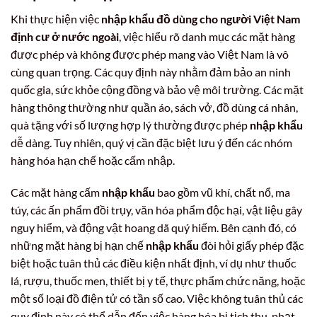
Khi thực hiện việc
nhập khẩu đồ dùng cho người Việt Nam
định cư ở nước ngoài
, việc hiểu rõ danh mục các mặt hàng
được phép và không được phép mang vào Việt Nam là vô
cùng quan trọng. Các quy định này nhằm đảm bảo an ninh
quốc gia, sức khỏe cộng đồng và bảo vệ môi trường. Các mặt
hàng thông thường như quần áo, sách vở, đồ dùng cá nhân,
quà tặng với số lượng hợp lý thường được phép
nhập khẩu
dễ dàng. Tuy nhiên, quý vị cần đặc biệt lưu ý đến các nhóm
hàng hóa hạn chế hoặc cấm nhập.
Các mặt hàng cấm
nhập khẩu
bao gồm vũ khí, chất nổ, ma
túy, các ấn phẩm đồi trụy, văn hóa phẩm độc hại, vật liệu gây
nguy hiểm, và động vật hoang dã quý hiếm. Bên cạnh đó, có
những mặt hàng bị hạn chế
nhập khẩu
đòi hỏi giấy phép đặc
biệt hoặc tuân thủ các điều kiện nhất định, ví dụ như thuốc
lá, rượu, thuốc men, thiết bị y tế, thực phẩm chức năng, hoặc
một số loại đồ điện tử có tần số cao. Việc không tuân thủ các
quy định này có thể dẫn đến việc hàng hóa bị tịch thu, phạt