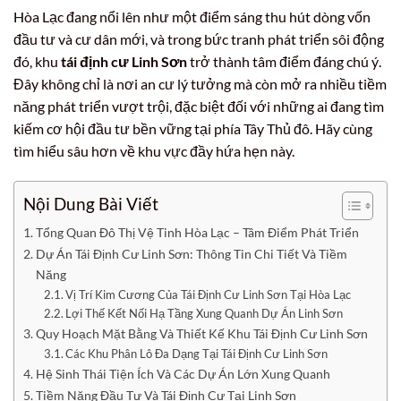
Hòa Lạc đang nổi lên như một điểm sáng thu hút dòng vốn
đầu tư và cư dân mới, và trong bức tranh phát triển sôi động
đó, khu
tái định cư Linh Sơn
trở thành tâm điểm đáng chú ý.
Đây không chỉ là nơi an cư lý tưởng mà còn mở ra nhiều tiềm
năng phát triển vượt trội, đặc biệt đối với những ai đang tìm
kiếm cơ hội đầu tư bền vững tại phía Tây Thủ đô. Hãy cùng
tìm hiểu sâu hơn về khu vực đầy hứa hẹn này.
Nội Dung Bài Viết
Tổng Quan Đô Thị Vệ Tinh Hòa Lạc – Tâm Điểm Phát Triển
Dự Án Tái Định Cư Linh Sơn: Thông Tin Chi Tiết Và Tiềm
Năng
Vị Trí Kim Cương Của Tái Định Cư Linh Sơn Tại Hòa Lạc
Lợi Thế Kết Nối Hạ Tầng Xung Quanh Dự Án Linh Sơn
Quy Hoạch Mặt Bằng Và Thiết Kế Khu Tái Định Cư Linh Sơn
Các Khu Phân Lô Đa Dạng Tại Tái Định Cư Linh Sơn
Hệ Sinh Thái Tiện Ích Và Các Dự Án Lớn Xung Quanh
Tiềm Năng Đầu Tư Và Tái Định Cư Tại Linh Sơn