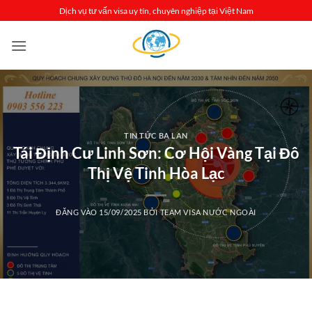
Bỏ
Dịch vụ tư vấn visa uy tín, chuyên nghiệp tại Việt Nam
qua
nội
dung
TIN TỨC BA LAN
Tái Định Cư Linh Sơn: Cơ Hội Vàng Tại Đô
Thị Vệ Tinh Hòa Lạc
ĐĂNG VÀO
15/09/2025
BỞI
TEAM VISA NƯỚC NGOÀI