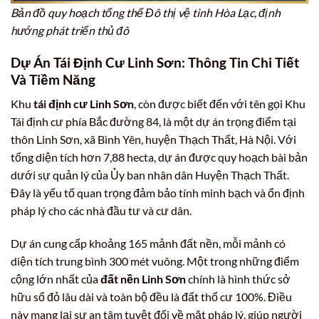
Bản đồ quy hoạch tổng thể Đô thị vệ tinh Hòa Lạc, định
hướng phát triển thủ đô
Dự Án Tái Định Cư Linh Sơn: Thông Tin Chi Tiết
Và Tiềm Năng
Khu
tái định cư Linh Sơn
, còn được biết đến với tên gọi Khu
Tái định cư phía Bắc đường 84, là một dự án trọng điểm tại
thôn Linh Sơn, xã Bình Yên, huyện Thạch Thất, Hà Nội. Với
tổng diện tích hơn 7,88 hecta, dự án được quy hoạch bài bản
dưới sự quản lý của Ủy ban nhân dân Huyện Thạch Thất.
Đây là yếu tố quan trọng đảm bảo tính minh bạch và ổn định
pháp lý cho các nhà đầu tư và cư dân.
Dự án cung cấp khoảng 165 mảnh đất nền, mỗi mảnh có
diện tích trung bình 300 mét vuông. Một trong những điểm
cộng lớn nhất của
đất nền Linh Sơn
chính là hình thức sở
hữu sổ đỏ lâu dài và toàn bộ đều là đất thổ cư 100%. Điều
này mang lại sự an tâm tuyệt đối về mặt pháp lý, giúp người