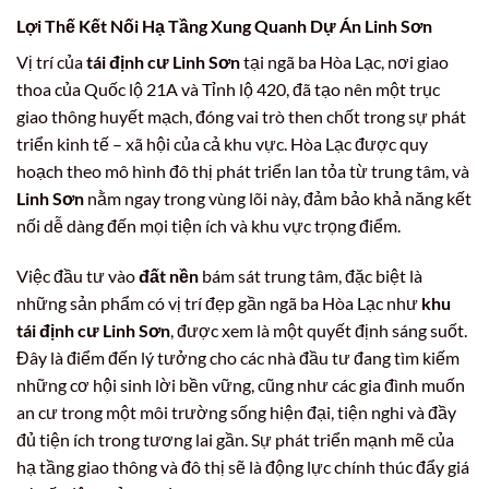
Lợi Thế Kết Nối Hạ Tầng Xung Quanh Dự Án Linh Sơn
Vị trí của
tái định cư Linh Sơn
tại ngã ba Hòa Lạc, nơi giao
thoa của Quốc lộ 21A và Tỉnh lộ 420, đã tạo nên một trục
giao thông huyết mạch, đóng vai trò then chốt trong sự phát
triển kinh tế – xã hội của cả khu vực. Hòa Lạc được quy
hoạch theo mô hình đô thị phát triển lan tỏa từ trung tâm, và
Linh Sơn
nằm ngay trong vùng lõi này, đảm bảo khả năng kết
nối dễ dàng đến mọi tiện ích và khu vực trọng điểm.
Việc đầu tư vào
đất nền
bám sát trung tâm, đặc biệt là
những sản phẩm có vị trí đẹp gần ngã ba Hòa Lạc như
khu
tái định cư Linh Sơn
, được xem là một quyết định sáng suốt.
Đây là điểm đến lý tưởng cho các nhà đầu tư đang tìm kiếm
những cơ hội sinh lời bền vững, cũng như các gia đình muốn
an cư trong một môi trường sống hiện đại, tiện nghi và đầy
đủ tiện ích trong tương lai gần. Sự phát triển mạnh mẽ của
hạ tầng giao thông và đô thị sẽ là động lực chính thúc đẩy giá