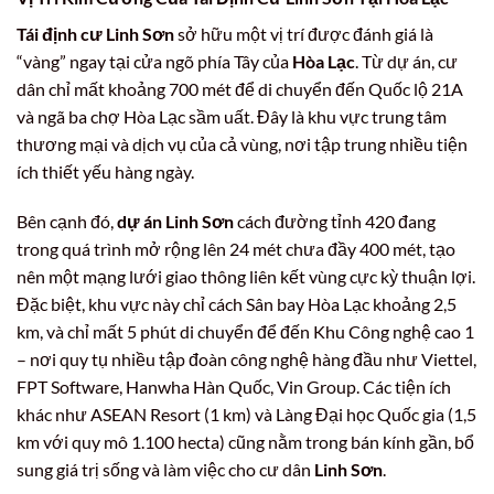
Tái định cư Linh Sơn
sở hữu một vị trí được đánh giá là
“vàng” ngay tại cửa ngõ phía Tây của
Hòa Lạc
. Từ dự án, cư
dân chỉ mất khoảng 700 mét để di chuyển đến Quốc lộ 21A
và ngã ba chợ Hòa Lạc sầm uất. Đây là khu vực trung tâm
thương mại và dịch vụ của cả vùng, nơi tập trung nhiều tiện
ích thiết yếu hàng ngày.
Bên cạnh đó,
dự án Linh Sơn
cách đường tỉnh 420 đang
trong quá trình mở rộng lên 24 mét chưa đầy 400 mét, tạo
nên một mạng lưới giao thông liên kết vùng cực kỳ thuận lợi.
Đặc biệt, khu vực này chỉ cách Sân bay Hòa Lạc khoảng 2,5
km, và chỉ mất 5 phút di chuyển để đến Khu Công nghệ cao 1
– nơi quy tụ nhiều tập đoàn công nghệ hàng đầu như Viettel,
FPT Software, Hanwha Hàn Quốc, Vin Group. Các tiện ích
khác như ASEAN Resort (1 km) và Làng Đại học Quốc gia (1,5
km với quy mô 1.100 hecta) cũng nằm trong bán kính gần, bổ
sung giá trị sống và làm việc cho cư dân
Linh Sơn
.