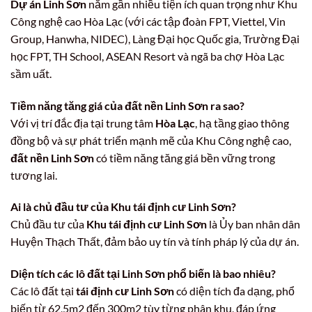
Dự án Linh Sơn
nằm gần nhiều tiện ích quan trọng như Khu
Công nghệ cao Hòa Lạc (với các tập đoàn FPT, Viettel, Vin
Group, Hanwha, NIDEC), Làng Đại học Quốc gia, Trường Đại
học FPT, TH School, ASEAN Resort và ngã ba chợ Hòa Lạc
sầm uất.
Tiềm năng tăng giá của đất nền Linh Sơn ra sao?
Với vị trí đắc địa tại trung tâm
Hòa Lạc
, hạ tầng giao thông
đồng bộ và sự phát triển mạnh mẽ của Khu Công nghệ cao,
đất nền Linh Sơn
có tiềm năng tăng giá bền vững trong
tương lai.
Ai là chủ đầu tư của Khu tái định cư Linh Sơn?
Chủ đầu tư của
Khu tái định cư Linh Sơn
là Ủy ban nhân dân
Huyện Thạch Thất, đảm bảo uy tín và tính pháp lý của dự án.
Diện tích các lô đất tại Linh Sơn phổ biến là bao nhiêu?
Các lô đất tại
tái định cư Linh Sơn
có diện tích đa dạng, phổ
biến từ 62,5m2 đến 300m2 tùy từng phân khu, đáp ứng