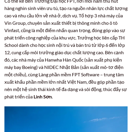
Có thể kể đến Trường Đại học FPT, nơi mỗi năm thu hút
hàng nghìn sinh viên ưu tú, tạo ra nguồn nhân lực chất lượng
cao và nhu cầu lớn về nhà ở, dịch vụ. Tổ hợp 3 nhà máy của
Vin Group, chuyên sản xuất thiết bị thông minh cho ô tô
Vinfast, cũng là một điểm nhấn quan trọng, đóng góp vào sự
phát triển công nghiệp của khu vực. Trường học liên cấp TH
School dành cho học sinh nội trú và bán trú từ lớp 6 đến lớp
12, cung cấp môi trường giáo dục chất lượng cao. Bên cạnh
đó, các nhà máy của Hanwha Hàn Quốc (sản xuất phụ kiện
máy bay Boeing) và NIDEC Nhật Bản (sản xuất mô-tơ điện
một chiều), cùng Làng phần mềm FPT Software – trung tâm
xuất khẩu phần mềm lớn nhất Việt Nam, đều góp phần tạo
nên một hệ sinh thái kinh tế đa dạng và sôi động, thúc đẩy sự
phát triển của
Linh Sơn
.