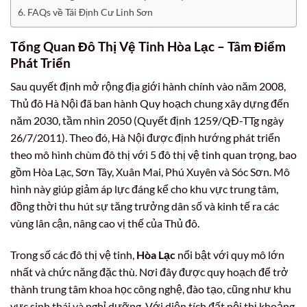
FAQs về Tái Định Cư Linh Sơn
Tổng Quan Đô Thị Vệ Tinh Hòa Lạc – Tâm Điểm
Phát Triển
Sau quyết định mở rộng địa giới hành chính vào năm 2008,
Thủ đô Hà Nội đã ban hành Quy hoạch chung xây dựng đến
năm 2030, tầm nhìn 2050 (Quyết định 1259/QĐ-TTg ngày
26/7/2011). Theo đó, Hà Nội được định hướng phát triển
theo mô hình chùm đô thị với 5 đô thị vệ tinh quan trọng, bao
gồm Hòa Lạc, Sơn Tây, Xuân Mai, Phú Xuyên và Sóc Sơn. Mô
hình này giúp giảm áp lực đáng kể cho khu vực trung tâm,
đồng thời thu hút sự tăng trưởng dân số và kinh tế ra các
vùng lân cận, nâng cao vị thế của Thủ đô.
Trong số các đô thị vệ tinh,
Hòa Lạc
nổi bật với quy mô lớn
nhất và chức năng đặc thù. Nơi đây được quy hoạch để trở
thành trung tâm khoa học công nghệ, đào tạo, cũng như khu
vực sinh thái và nghỉ dưỡng. Với diện tích đất nội thị khoảng