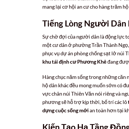
mang lại cơ hội an cư cho hàng trăm hộ 
Tiếng Lòng Người Dân
Sự chờ đợi của người dân là động lực t
một cư dân ở phường Trần Thành Ngọ, qu
phục vụ dự án phòng chống sạt lở núi Th
khu tái định cư Phương Khê
đang được
Hàng chục năm sống trong những căn nhà
hộ dân khác đều mong muốn sớm có đ
vực chân núi Thiên Văn nói riêng và ng
phương sẽ hỗ trợ kịp thời, bố trí các lô
dựng cuộc sống mới
an toàn hơn tại k
Kiến Tạo Hạ Tầng Đồn