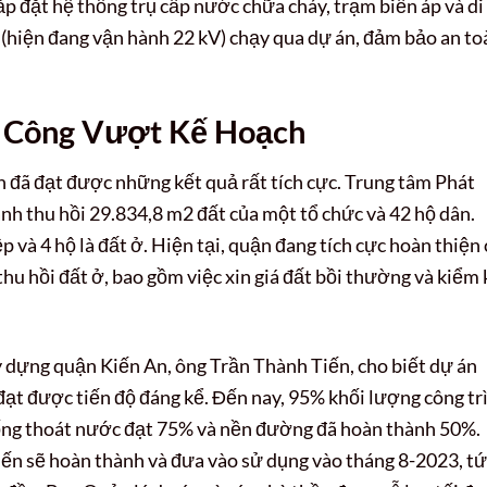
ắp đặt hệ thống trụ cấp nước chữa cháy, trạm biến áp và di
hiện đang vận hành 22 kV) chạy qua dự án, đảm bảo an to
i Công Vượt Kế Hoạch
n đã đạt được những kết quả rất tích cực. Trung tâm Phát
nh thu hồi 29.834,8 m2 đất của một tổ chức và 42 hộ dân.
p và 4 hộ là đất ở. Hiện tại, quận đang tích cực hoàn thiện 
 thu hồi đất ở, bao gồm việc xin giá đất bồi thường và kiểm 
 dựng quận Kiến An, ông Trần Thành Tiến, cho biết dự án
đạt được tiến độ đáng kể. Đến nay, 95% khối lượng công tr
hống thoát nước đạt 75% và nền đường đã hoàn thành 50%.
 kiến sẽ hoàn thành và đưa vào sử dụng vào tháng 8-2023, t