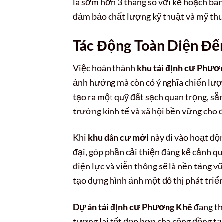
là sớm hơn 3 tháng so với kế hoạch ban
đảm bảo chất lượng kỹ thuật và mỹ thu
Tác Động Toàn Diện Đế
Việc hoàn thành
khu tái định cư Phươ
ảnh hưởng mà còn có ý nghĩa chiến lượ
tạo ra một quỹ đất sạch quan trọng, sẵn
trưởng kinh tế và xã hội bền vững cho 
Khi
khu dân cư mới
này đi vào hoạt độ
đại, góp phần cải thiện đáng kể cảnh qu
điện lực và viễn thông sẽ là nền tảng v
tạo dựng hình ảnh một đô thị phát triể
Dự án tái định cư Phương Khê
đang th
tương lai tốt đẹp hơn cho cộng đồng tạ