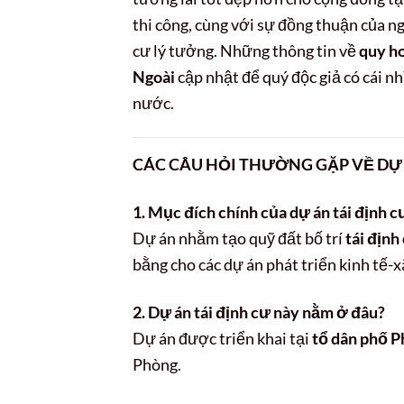
thi công, cùng với sự đồng thuận của 
cư lý tưởng. Những thông tin về
quy ho
Ngoài
cập nhật để quý độc giả có cái n
nước.
CÁC CÂU HỎI THƯỜNG GẶP VỀ DỰ
1. Mục đích chính của dự án tái định 
Dự án nhằm tạo quỹ đất bố trí
tái định
bằng cho các dự án phát triển kinh tế-x
2. Dự án tái định cư này nằm ở đâu?
Dự án được triển khai tại
tổ dân phố 
Phòng.