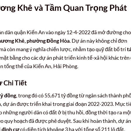
ương Khê và Tầm Quan Trọng Phát
ân dân quận Kiến An vào ngày 12-4-2022 đã mở đường cho
Phương Khê, phường Đồng Hòa
. Dự án này không chỉ đơn
mà còn mang ý nghĩa chiến lược, nhằm tạo quỹ đất bố trí
tá
mặt bằng cho các dự án phát triển kinh tế-xã hội khác trên 
ển tổng thể của Kiến An, Hải Phòng.
 Chi Tiết
tỷ đồng
, trong đó có 55,671 tỷ đồng từ ngân sách thành phố
, dự án được triển khai trong giai đoạn 2022-2023. Mục ti
 những người dân có đất ở bị thu hồi, đồng thời tạo ra mộ
heo quy hoạch đã được phê duyệt. Sau khi hoàn thành, dự án
i định cư
có diện tích khoảng 3 ha với tổng số 211 lô đất,