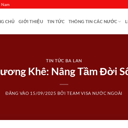
ệt Nam
NG CHỦ
GIỚI THIỆU
TIN TỨC
THÔNG TIN CÁC NƯỚC
L
TIN TỨC BA LAN
hương Khê: Nâng Tầm Đời 
ĐĂNG VÀO
15/09/2025
BỞI
TEAM VISA NƯỚC NGOÀI