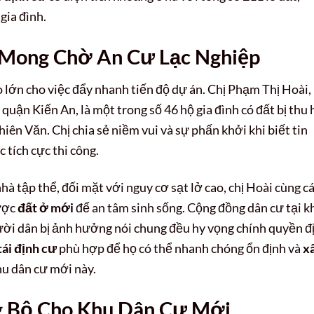
gia đình.
 Mong Chờ An Cư Lạc Nghiệp
o lớn cho việc đẩy nhanh tiến độ dự án. Chị Phạm Thị Hoài,
ận Kiến An, là một trong số 46 hộ gia đình có đất bị thu 
iên Văn. Chị chia sẻ niềm vui và sự phấn khởi khi biết tin
 tích cực thi công.
 tập thể, đối mặt với nguy cơ sạt lở cao, chị Hoài cùng c
ược
đất ở mới
để an tâm sinh sống. Cộng đồng dân cư tại k
ười dân bị ảnh hưởng nói chung đều hy vọng chính quyền đ
tái định cư
phù hợp để họ có thể nhanh chóng ổn định và
x
hu dân cư mới này.
g Bộ Cho Khu Dân Cư Mới