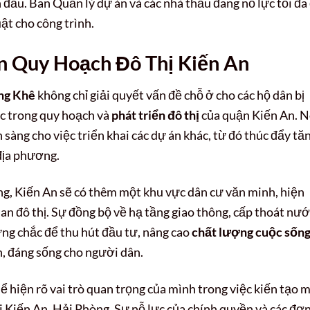
 đầu. Ban Quản lý dự án và các nhà thầu đang nỗ lực tối đa
ật cho công trình.
n Quy Hoạch Đô Thị Kiến An
ng Khê
không chỉ giải quyết vấn đề chỗ ở cho các hộ dân bị
c trong quy hoạch và
phát triển đô thị
của quận Kiến An. 
 sàng cho việc triển khai các dự án khác, từ đó thúc đẩy tă
địa phương.
ng, Kiến An sẽ có thêm một khu vực dân cư văn minh, hiện
an đô thị. Sự đồng bộ về hạ tầng giao thông, cấp thoát nướ
ững chắc để thu hút đầu tư, nâng cao
chất lượng cuộc sốn
n, đáng sống cho người dân.
ể hiện rõ vai trò quan trọng của mình trong việc kiến tạo 
i Kiến An, Hải Phòng. Sự nỗ lực của chính quyền và các đơn