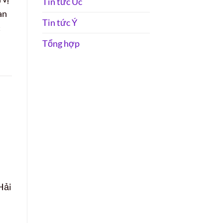
Tin tức Úc
an
Tin tức Ý
c
Tổng hợp
Hải