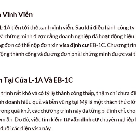
 Vĩnh Viễn
-1A tiến tới thẻ xanh vĩnh viễn. Sau khi điều hành công ty 
 và chứng minh được rằng doanh nghiệp đã hoạt động hiệu
ng đơn có thể nộp đơn xin
visa định cư
EB-1C. Chương trì
t động thành công và đương đơn phải chứng minh được vai t
n Tại Của L-1A Và EB-1C
rình rất khó và có tỷ lệ thành công thấp, thậm chí chưa đ
h doanh hiệu quả và bền vững tại Mỹ là một thách thức l
rong quá khứ, các chương trình này đã từng bị đình chỉ, cho
iềm ẩn. Do đó, việc tìm kiếm
tư vấn định cư
chuyên nghiệp 
đuổi các diện visa này.