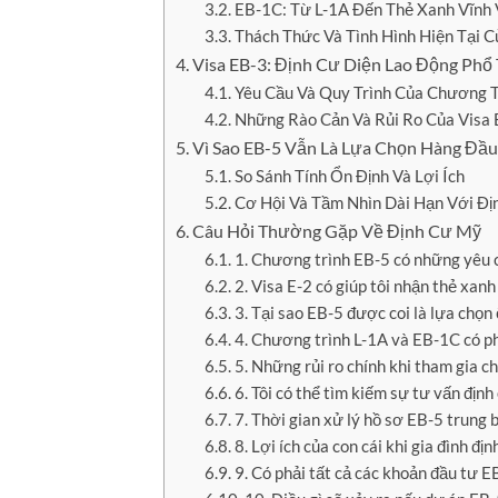
EB-1C: Từ L-1A Đến Thẻ Xanh Vĩnh 
Thách Thức Và Tình Hình Hiện Tại 
Visa EB-3: Định Cư Diện Lao Động Phổ
Yêu Cầu Và Quy Trình Của Chương T
Những Rào Cản Và Rủi Ro Của Visa
Vì Sao EB-5 Vẫn Là Lựa Chọn Hàng Đầ
So Sánh Tính Ổn Định Và Lợi Ích
Cơ Hội Và Tầm Nhìn Dài Hạn Với Đị
Câu Hỏi Thường Gặp Về Định Cư Mỹ
1. Chương trình EB-5 có những yêu 
2. Visa E-2 có giúp tôi nhận thẻ xan
3. Tại sao EB-5 được coi là lựa chọn
4. Chương trình L-1A và EB-1C có p
5. Những rủi ro chính khi tham gia c
6. Tôi có thể tìm kiếm sự tư vấn địn
7. Thời gian xử lý hồ sơ EB-5 trung b
8. Lợi ích của con cái khi gia đình đị
9. Có phải tất cả các khoản đầu tư E