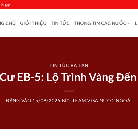
ệt Nam
NG CHỦ
GIỚI THIỆU
TIN TỨC
THÔNG TIN CÁC NƯỚC
L
TIN TỨC BA LAN
Cư EB-5: Lộ Trình Vàng Đế
ĐĂNG VÀO
15/09/2025
BỞI
TEAM VISA NƯỚC NGOÀI