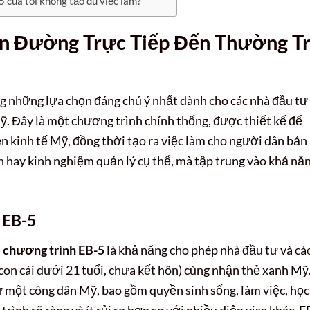
5 của tôi không tạo đủ việc làm?
on Đường Trực Tiếp Đến Thường T
g những lựa chọn đáng chú ý nhất dành cho các nhà đầu tư
 Đây là một chương trình chính thống, được thiết kế để
n kinh tế Mỹ, đồng thời tạo ra việc làm cho người dân bản
n hay kinh nghiệm quản lý cụ thể, mà tập trung vào khả nă
 EB-5
a
chương trình EB-5
là khả năng cho phép nhà đầu tư và cá
 con cái dưới 21 tuổi, chưa kết hôn) cùng nhận thẻ xanh Mỹ
ư một công dân Mỹ, bao gồm quyền sinh sống, làm việc, học
trình rõ ràng và ít rủi ro hơn so với nhiều diện visa khác, E