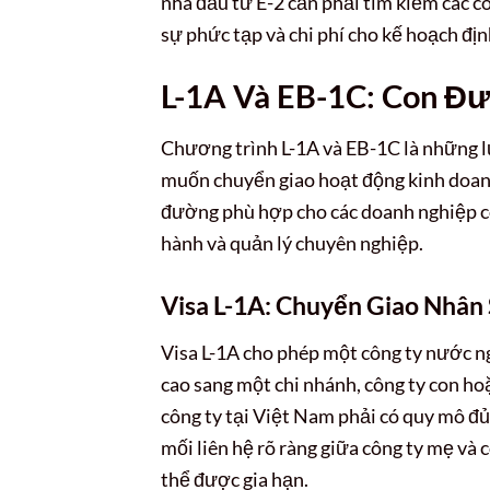
nhà đầu tư E-2 cần phải tìm kiếm các 
sự phức tạp và chi phí cho kế hoạch địn
L-1A Và EB-1C: Con Đ
Chương trình L-1A và EB-1C là những l
muốn chuyển giao hoạt động kinh doanh
đường phù hợp cho các doanh nghiệp có
hành và quản lý chuyên nghiệp.
Visa L-1A: Chuyển Giao Nhân
Visa L-1A cho phép một công ty nước n
cao sang một chi nhánh, công ty con ho
công ty tại Việt Nam phải có quy mô đ
mối liên hệ rõ ràng giữa công ty mẹ và 
thể được gia hạn.