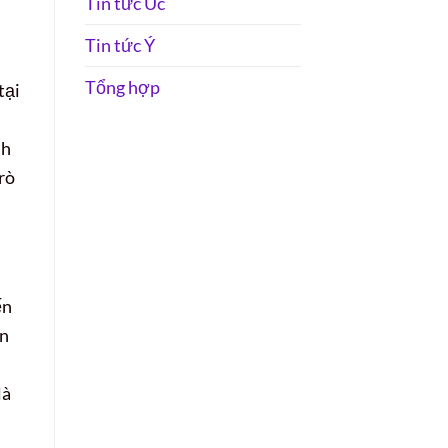
Tin tức Úc
Tin tức Ý
Tổng hợp
tại
nh
rò
ến
ớn
là