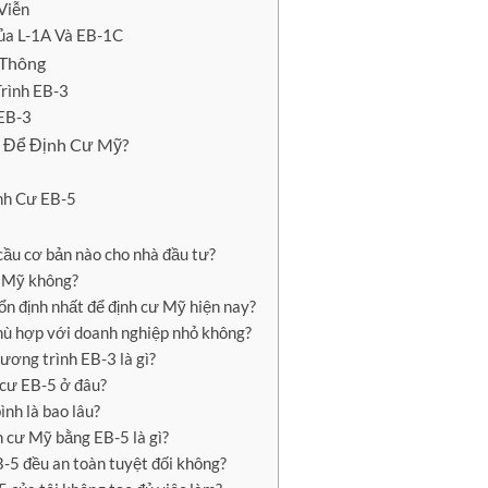
Viễn
Của L-1A Và EB-1C
 Thông
rình EB-3
 EB-3
u Để Định Cư Mỹ?
nh Cư EB-5
cầu cơ bản nào cho nhà đầu tư?
h Mỹ không?
 ổn định nhất để định cư Mỹ hiện nay?
hù hợp với doanh nghiệp nhỏ không?
hương trình EB-3 là gì?
h cư EB-5 ở đâu?
ình là bao lâu?
nh cư Mỹ bằng EB-5 là gì?
B-5 đều an toàn tuyệt đối không?