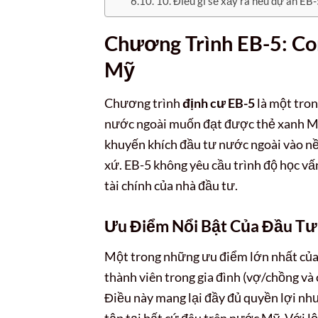
10. Điều gì sẽ xảy ra nếu dự án EB-
Chương Trình EB-5: C
Mỹ
Chương trình
định cư EB-5
là một tron
nước ngoài muốn đạt được thẻ xanh Mỹ.
khuyến khích đầu tư nước ngoài vào nề
xứ. EB-5 không yêu cầu trình độ học vấ
tài chính của nhà đầu tư.
Ưu Điểm Nổi Bật Của Đầu Tư
Một trong những ưu điểm lớn nhất củ
thành viên trong gia đình (vợ/chồng và
Điều này mang lại đầy đủ quyền lợi nh
tập tại bất cứ đâu trên nước Mỹ. Với lộ 