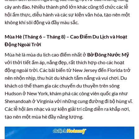
cây anh đào. Nhiều thành phố lớn khác cũng tổ chức các lễ
hội ẩm thực, diễu hành và các sự kiện văn hóa, tạo nên một
không khí sôi động và đầy màu sắc.
Mùa Hè (Tháng 6 – Tháng 8) – Cao Điểm Du Lịch và Hoạt
Động Ngoài Trời
Mùa hè là mùa du lịch cao điểm nhất ở
Bờ Đông Nước Mỹ
với thời tiết ấm áp, nắng đẹp, rất thích hợp cho các hoạt
động ngoài trời. Các bãi biển từ New Jersey đến Florida trở
nên nhộn nhịp, thu hút du khách tắm nắng và vui chơi. Du
khách có thể tham gia các chuyến du thuyền trên sông
Hudson ở New York, khám phá các công viên quốc gia như
Shenandoah ở Virginia với những cung đường đi bộ hùng vĩ.
Các lễ hội âm nhạc và sự kiện giải trí cũng diễn ra khắp nơi,
tạo nên một mùa hè đầy năng lượng.