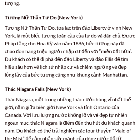
tượng.
Tượng Nữ Thần Tự Do (New York)
Tượng Nữ Thần Tự Do, tọa lạc trên đảo Liberty ở vịnh New
York, là một biểu tượng toàn cầu của tự do và dân chủ. Được
Pháp tặng cho Hoa Kỳ vào năm 1886, bức tượng này đã
chào đón hàng triệu người nhập cư đến với “miền đất hứa”.
Du khách có thể đi phà đến đảo Liberty và đảo Ellis để tìm
hiểu sâu hơn về lịch sử nhập cư và chiêm ngưỡng vẻ đẹp
lộng lẫy của bức tượng cũng như khung cảnh Manhattan.
Thác Niagara Falls (New York)
Thác Niagara, một trong những thác nước hùng vĩ nhất thế
giới, nằm giữa biên giới New York và tỉnh Ontario của
Canada. Với lưu lượng nước khổng lồ và vẻ đẹp tự nhiên
ngoạn mục, thác Niagara là điểm đến thu hút du khách quanh
năm. Du khách có thể trải nghiệm các tour thuyền “Maid of
the Mist” để cảm nhận sức mạnh của dòng nước đổ từ