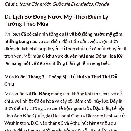
Cá sấu trong Công viên Quốc gia Everglades, Florida
Du Lịch Bờ Đông Nước Mỹ: Thời Điểm Lý
Tưởng Theo Mùa
Khi bạn đã có cái nhìn tổng quát về
bờ đông nước mỹ gồm
những bang nào
và các điểm đến hấp dẫn, việc chọn thời
điểm du lịch phù hợp là yếu tố then chốt để có một chuyến đi
trọn vẹn. Mỗi mùa ở
khu vực duyên hải phía Đông Hoa Kỳ
lại mang một vẻ đẹp và những trải nghiệm riêng biệt.
Mùa Xuân (Tháng 3 – Tháng 5) – Lễ Hội và Thời Tiết Dễ
Chịu
Mùa xuân tại
Bờ Đông
mang đến không khí tươi mới và dễ
chịu, với nhiệt độ ôn hòa và cây cối đâm chồi nảy lộc. Đây là
thời điểm lý tưởng cho các lễ hội ngoài trời. Đặc biệt, Lễ hội
Hoa Anh Đào Quốc gia (National Cherry Blossom Festival) ở
Washington, D.C. vào tháng 3 và 4 thu hút hàng triệu du
khách đến chiêm ngưỡng sắc hồng rực rỡ của những hàng