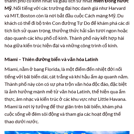
thành phố cổ kính nhất và giàu lịch sử nhất
miền Đông nước
Mỹ
. Nổi tiếng với các trường đại học danh giá như Harvard
và MIT, Boston còn là nơi bắt đầu cuộc Cách mạng Mỹ. Du
khách có thể đi bộ trên Con đường Tự Do để khám phá các di
tích lịch sử quan trọng, thưởng thức hải sản tươi ngon hoặc
dạo quanh các khu phố cổ kính. Thành phố này kết hợp hài
hòa giữa kiến trúc hiện đại và những công trình cổ kính.
Miami – Thiên đường biển và văn hóa Latinh
Miami, nằm ở bang Florida, là một điểm đến nhiệt đới nổi
tiếng với bãi biển dài, cát trắng và khí hậu ấm áp quanh năm.
Thành phố này còn có sự pha trộn văn hóa độc đáo, đặc biệt
là ảnh hưởng mạnh mẽ từ văn hóa Latinh, thể hiện qua ẩm
thực, âm nhạc và kiến trúc ở các khu vực như Little Havana.
Miami là nơi lý tưởng để thư giãn trên bãi biển, khám phá
cuộc sống về đêm sôi động và tham gia các hoạt động thể
thao dưới nước.