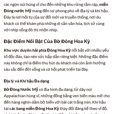
các ngọn núi hùng vĩ cho đến những khu rừng rậm rạp,
miền
Đông nước Mỹ
mang đến sự phong phú về địa lý và khí hậu.
Đây là nơi hội tụ của sự đổi mới và truyền thống, nơi du
khách có thể khám phá những di sản văn hóa, lịch sử cùng
với nhịp sống đô thị nhộn nhịp.
Đặc Điểm Nổi Bật Của Bờ Đông Hoa Kỳ
Khu vực duyên hải phía Đông Hoa Kỳ
nổi bật với nhiều yếu
tố độc đáo, tạo nên sức hấp dẫn riêng biệt. Những đặc điểm
này không chỉ là điểm thu hút du khách mà còn ảnh hưởng
sâu sắc đến đời sống và cơ hội phát triển tại đây.
Địa lý và Khí hậu Đa dạng
Bờ Đông Nước Mỹ
có địa hình đa dạng, từ dãy núi
Appalachian hùng vĩ, những đồng bằng ven biển màu mỡ cho
đến hàng nghìn dặm bờ biển với bãi cát trắng mịn. Khí hậu
tại
các bang miền Đông Hoa Kỳ
thay đổi đáng kể theo vĩ độ,