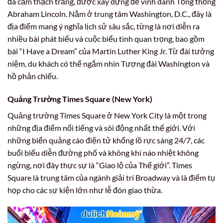
đá cẩm thạch trắng, được xây dựng để vinh danh Tổng thống
Abraham Lincoln. Nằm ở trung tâm Washington, D.C., đây là
địa điểm mang ý nghĩa lịch sử sâu sắc, từng là nơi diễn ra
nhiều bài phát biểu và cuộc biểu tình quan trọng, bao gồm
bài “I Have a Dream” của Martin Luther King Jr. Từ đài tưởng
niệm, du khách có thể ngắm nhìn Tượng đài Washington và
hồ phản chiếu.
Quảng Trường Times Square (New York)
Quảng trường Times Square ở New York City là một trong
những địa điểm nổi tiếng và sôi động nhất thế giới. Với
những biển quảng cáo điện tử khổng lồ rực sáng 24/7, các
buổi biểu diễn đường phố và không khí náo nhiệt không
ngừng, nơi đây thực sự là “Giao lộ của Thế giới”. Times
Square là trung tâm của ngành giải trí Broadway và là điểm tụ
họp cho các sự kiện lớn như lễ đón giao thừa.