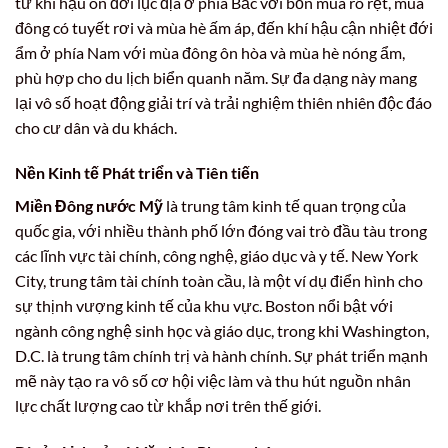
từ khí hậu ôn đới lục địa ở phía Bắc với bốn mùa rõ rệt, mùa
đông có tuyết rơi và mùa hè ấm áp, đến khí hậu cận nhiệt đới
ẩm ở phía Nam với mùa đông ôn hòa và mùa hè nóng ẩm,
phù hợp cho du lịch biển quanh năm. Sự đa dạng này mang
lại vô số hoạt động giải trí và trải nghiệm thiên nhiên độc đáo
cho cư dân và du khách.
Nền Kinh tế Phát triển và Tiên tiến
Miền Đông nước Mỹ
là trung tâm kinh tế quan trọng của
quốc gia, với nhiều thành phố lớn đóng vai trò đầu tàu trong
các lĩnh vực tài chính, công nghệ, giáo dục và y tế. New York
City, trung tâm tài chính toàn cầu, là một ví dụ điển hình cho
sự thịnh vượng kinh tế của khu vực. Boston nổi bật với
ngành công nghệ sinh học và giáo dục, trong khi Washington,
D.C. là trung tâm chính trị và hành chính. Sự phát triển mạnh
mẽ này tạo ra vô số cơ hội việc làm và thu hút nguồn nhân
lực chất lượng cao từ khắp nơi trên thế giới.