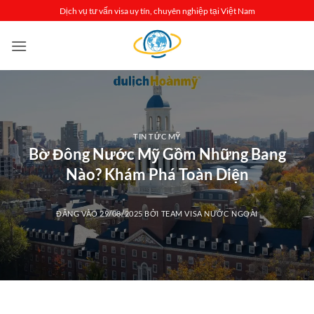
Bỏ
Dịch vụ tư vấn visa uy tín, chuyên nghiệp tại Việt Nam
qua
nội
dung
TIN TỨC MỸ
Bờ Đông Nước Mỹ Gồm Những Bang
Nào? Khám Phá Toàn Diện
ĐĂNG VÀO
29/08/2025
BỞI
TEAM VISA NƯỚC NGOÀI