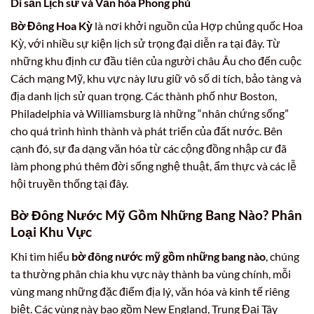
Di sản Lịch sử và Văn hóa Phong phú
Bờ Đông Hoa Kỳ
là nơi khởi nguồn của Hợp chủng quốc Hoa
Kỳ, với nhiều sự kiện lịch sử trọng đại diễn ra tại đây. Từ
những khu định cư đầu tiên của người châu Âu cho đến cuộc
Cách mạng Mỹ, khu vực này lưu giữ vô số di tích, bảo tàng và
địa danh lịch sử quan trọng. Các thành phố như Boston,
Philadelphia và Williamsburg là những “nhân chứng sống”
cho quá trình hình thành và phát triển của đất nước. Bên
cạnh đó, sự đa dạng văn hóa từ các cộng đồng nhập cư đã
làm phong phú thêm đời sống nghệ thuật, ẩm thực và các lễ
hội truyền thống tại đây.
Bờ Đông Nước Mỹ Gồm Những Bang Nào? Phân
Loại Khu Vực
Khi tìm hiểu
bờ đông nước mỹ gồm những bang nào
, chúng
ta thường phân chia khu vực này thành ba vùng chính, mỗi
vùng mang những đặc điểm địa lý, văn hóa và kinh tế riêng
biệt. Các vùng này bao gồm New England, Trung Đại Tây