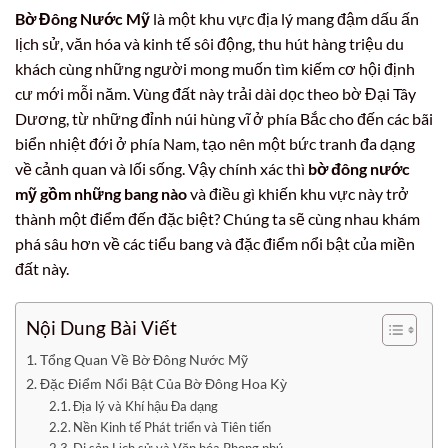
Bờ Đông Nước Mỹ
là một khu vực địa lý mang đậm dấu ấn
lịch sử, văn hóa và kinh tế sôi động, thu hút hàng triệu du
khách cùng những người mong muốn tìm kiếm cơ hội định
cư mới mỗi năm. Vùng đất này trải dài dọc theo bờ Đại Tây
Dương, từ những đỉnh núi hùng vĩ ở phía Bắc cho đến các bãi
biển nhiệt đới ở phía Nam, tạo nên một bức tranh đa dạng
về cảnh quan và lối sống. Vậy chính xác thì
bờ đông nước
mỹ gồm những bang nào
và điều gì khiến khu vực này trở
thành một điểm đến đặc biệt? Chúng ta sẽ cùng nhau khám
phá sâu hơn về các tiểu bang và đặc điểm nổi bật của miền
đất này.
Nội Dung Bài Viết
Tổng Quan Về Bờ Đông Nước Mỹ
Đặc Điểm Nổi Bật Của Bờ Đông Hoa Kỳ
Địa lý và Khí hậu Đa dạng
Nền Kinh tế Phát triển và Tiên tiến
Di sản Lịch sử và Văn hóa Phong phú