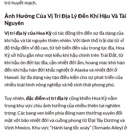
trò huyết mạch.
Ảnh Hưởng Của Vị Trí Địa Lý Đến Khí Hậu Và Tài
Nguyên
Vị trí địa lý của Hoa Kỳ
có tác động lớn đến sự đa dạng của
khí hậu và tài nguyên thiên nhiên. Với lãnh thổ trải dài từ vĩ
độ thấp đến vĩ độ cao, từ bờ biển đến sâu trong lục địa, Hoa
Kỳ sở hữu gần như mọi kiểu khí hậu chính trên Trái Đất, từ
khí hậu ôn đới lục địa, cận nhiệt đới ẩm, hoang mạc khô hạn
đến khí hậu hàn đới khắc nghiệt ở Alaska và nhiệt đới ở
Hawaii. Sự đa dạng này tạo điều kiện cho sự phát triển của
nhiều loại hình nông nghiệp và hệ sinh thái phong phú.
Tuy nhiên,
đặc điểm vị trí địa lý
cũng khiến Hoa Kỳ nằm
trong khu vực chịu ảnh hưởng của nhiều thiên tai nghiêm
trọng. Các bang ven biển phía đông nam thường xuyên đối
mặt với bão nhiệt đới và cuồng phong từ Đại Tây Dương và
Vịnh Mexico. Khu vực “Hành lang lốc xoáy” (Tornado Alley) ở