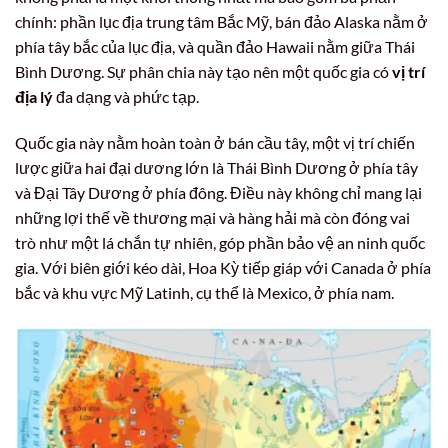
chính: phần lục địa trung tâm Bắc Mỹ, bán đảo Alaska nằm ở
phía tây bắc của lục địa, và quần đảo Hawaii nằm giữa Thái
Bình Dương. Sự phân chia này tạo nên một quốc gia có
vị trí
địa lý
đa dạng và phức tạp.
Quốc gia này nằm hoàn toàn ở bán cầu tây, một vị trí chiến
lược giữa hai đại dương lớn là Thái Bình Dương ở phía tây
và Đại Tây Dương ở phía đông. Điều này không chỉ mang lại
những lợi thế về thương mại và hàng hải mà còn đóng vai
trò như một lá chắn tự nhiên, góp phần bảo vệ an ninh quốc
gia. Với biên giới kéo dài, Hoa Kỳ tiếp giáp với Canada ở phía
bắc và khu vực Mỹ Latinh, cụ thể là Mexico, ở phía nam.