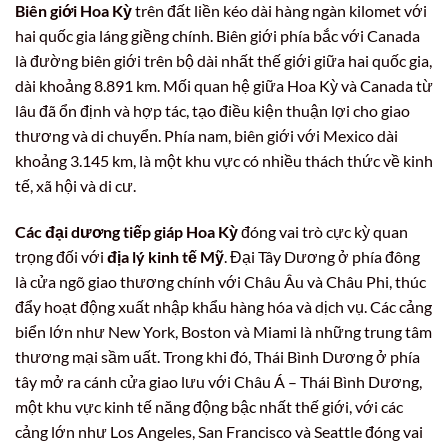
Biên giới Hoa Kỳ
trên đất liền kéo dài hàng ngàn kilomet với
hai quốc gia láng giềng chính. Biên giới phía bắc với Canada
là đường biên giới trên bộ dài nhất thế giới giữa hai quốc gia,
dài khoảng 8.891 km. Mối quan hệ giữa Hoa Kỳ và Canada từ
lâu đã ổn định và hợp tác, tạo điều kiện thuận lợi cho giao
thương và di chuyển. Phía nam, biên giới với Mexico dài
khoảng 3.145 km, là một khu vực có nhiều thách thức về kinh
tế, xã hội và di cư.
Các đại dương tiếp giáp Hoa Kỳ
đóng vai trò cực kỳ quan
trọng đối với
địa lý kinh tế Mỹ
. Đại Tây Dương ở phía đông
là cửa ngõ giao thương chính với Châu Âu và Châu Phi, thúc
đẩy hoạt động xuất nhập khẩu hàng hóa và dịch vụ. Các cảng
biển lớn như New York, Boston và Miami là những trung tâm
thương mại sầm uất. Trong khi đó, Thái Bình Dương ở phía
tây mở ra cánh cửa giao lưu với Châu Á – Thái Bình Dương,
một khu vực kinh tế năng động bậc nhất thế giới, với các
cảng lớn như Los Angeles, San Francisco và Seattle đóng vai