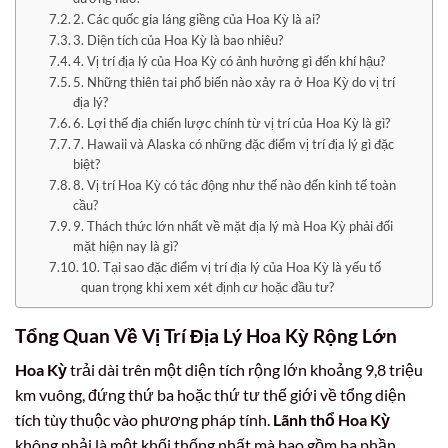
2. Các quốc gia láng giềng của Hoa Kỳ là ai?
3. Diện tích của Hoa Kỳ là bao nhiêu?
4. Vị trí địa lý của Hoa Kỳ có ảnh hưởng gì đến khí hậu?
5. Những thiên tai phổ biến nào xảy ra ở Hoa Kỳ do vị trí
địa lý?
6. Lợi thế địa chiến lược chính từ vị trí của Hoa Kỳ là gì?
7. Hawaii và Alaska có những đặc điểm vị trí địa lý gì đặc
biệt?
8. Vị trí Hoa Kỳ có tác động như thế nào đến kinh tế toàn
cầu?
9. Thách thức lớn nhất về mặt địa lý mà Hoa Kỳ phải đối
mặt hiện nay là gì?
10. Tại sao đặc điểm vị trí địa lý của Hoa Kỳ là yếu tố
quan trọng khi xem xét định cư hoặc đầu tư?
Tổng Quan Về Vị Trí Địa Lý Hoa Kỳ Rộng Lớn
Hoa Kỳ
trải dài trên một diện tích rộng lớn khoảng 9,8 triệu
km vuông, đứng thứ ba hoặc thứ tư thế giới về tổng diện
tích tùy thuộc vào phương pháp tính.
Lãnh thổ Hoa Kỳ
không phải là một khối thống nhất mà bao gồm ba phần