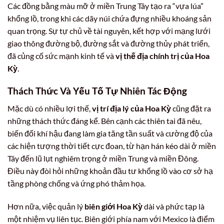
Các đồng bằng màu mỡ ở miền Trung Tây tạo ra “vựa lúa”
khổng lồ, trong khi các dãy núi chứa đựng nhiều khoáng sản
quan trọng. Sự tự chủ về tài nguyên, kết hợp với mạng lưới
giao thông đường bộ, đường sắt và đường thủy phát triển,
đã củng cố sức mạnh kinh tế và
vị thế địa chính trị của Hoa
Kỳ
.
Thách Thức Và Yếu Tố Tự Nhiên Tác Động
Mặc dù có nhiều lợi thế,
vị trí địa lý của Hoa Kỳ
cũng đặt ra
những thách thức đáng kể. Bên cạnh các thiên tai đã nêu,
biến đổi khí hậu đang làm gia tăng tần suất và cường độ của
các hiện tượng thời tiết cực đoan, từ hạn hán kéo dài ở miền
Tây đến lũ lụt nghiêm trọng ở miền Trung và miền Đông.
Điều này đòi hỏi những khoản đầu tư khổng lồ vào cơ sở hạ
tầng phòng chống và ứng phó thảm họa.
Hơn nữa, việc quản lý
biên giới Hoa Kỳ
dài và phức tạp là
một nhiệm vụ liên tục. Biên giới phía nam với Mexico là điểm