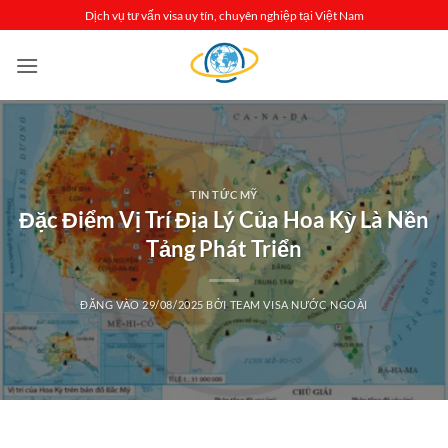
Bỏ
Dịch vụ tư vấn visa uy tín, chuyên nghiệp tại Việt Nam
qua
nội
dung
TIN TỨC MỸ
Đặc Điểm Vị Trí Địa Lý Của Hoa Kỳ Là Nền
Tảng Phát Triển
ĐĂNG VÀO
29/08/2025
BỞI
TEAM VISA NƯỚC NGOÀI