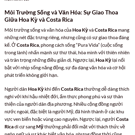
Môi Trường Sống và Văn Hóa: Sự Giao Thoa
Giữa Hoa Kỳ và Costa Rica
Môi trường sống và văn hóa của
Hoa Kỳ
và
Costa Rica
mang
những nét đặc trưng riêng, nhưng cũng có sự giao thoa đáng
kể. Ở
Costa Rica
, phong cách sống “Pura Vida” (cuộc sống
trong lành) nhấn mạnh sự thư thái, hòa mình với thiên nhiên
và trân trọng những điều giản dị. Ngược lại,
Hoa Kỳ
lại nổi
bật với nhịp sống năng động, sự đa dạng văn hóa và cơ hội
phát triển không giới hạn.
Người dân
Hoa Kỳ
khi đến
Costa Rica
thường dễ dàng thích
nghi với khí hậu nhiệt đới, ẩm thực phong phú và sự thân
thiện của người dân địa phương. Nhiều cộng đồng người
nước ngoài, đặc biệt là người Mỹ, đã hình thành ở các khu
vực ven biển hoặc vùng cao nguyên. Ngược lại, người
Costa
Rica
di cư sang
Mỹ
thường phải đối mặt với thách thức về
ngôn ngữ và sự khác biệt văn hóa, nhưng đồng thời cũng