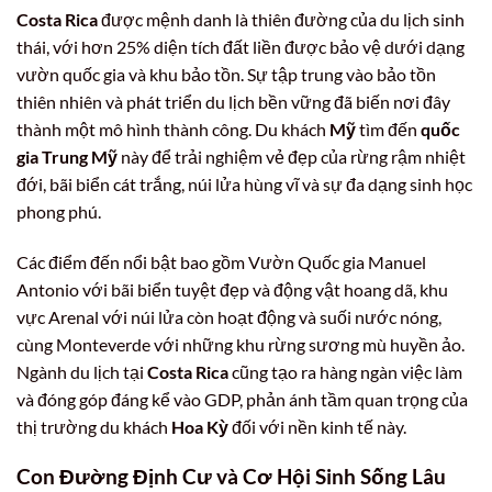
Costa Rica
được mệnh danh là thiên đường của du lịch sinh
thái, với hơn 25% diện tích đất liền được bảo vệ dưới dạng
vườn quốc gia và khu bảo tồn. Sự tập trung vào bảo tồn
thiên nhiên và phát triển du lịch bền vững đã biến nơi đây
thành một mô hình thành công. Du khách
Mỹ
tìm đến
quốc
gia Trung Mỹ
này để trải nghiệm vẻ đẹp của rừng rậm nhiệt
đới, bãi biển cát trắng, núi lửa hùng vĩ và sự đa dạng sinh học
phong phú.
Các điểm đến nổi bật bao gồm Vườn Quốc gia Manuel
Antonio với bãi biển tuyệt đẹp và động vật hoang dã, khu
vực Arenal với núi lửa còn hoạt động và suối nước nóng,
cùng Monteverde với những khu rừng sương mù huyền ảo.
Ngành du lịch tại
Costa Rica
cũng tạo ra hàng ngàn việc làm
và đóng góp đáng kể vào GDP, phản ánh tầm quan trọng của
thị trường du khách
Hoa Kỳ
đối với nền kinh tế này.
Con Đường Định Cư và Cơ Hội Sinh Sống Lâu