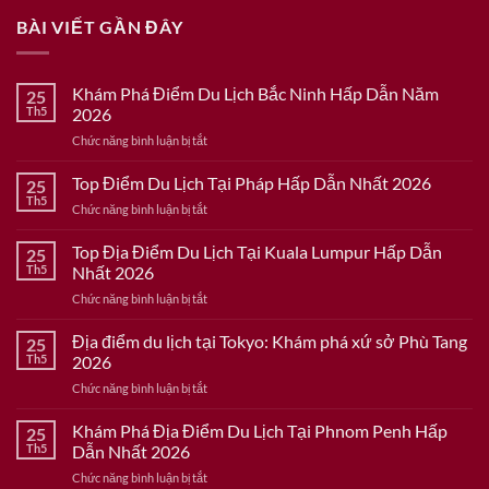
BÀI VIẾT GẦN ĐÂY
Khám Phá Điểm Du Lịch Bắc Ninh Hấp Dẫn Năm
25
Th5
2026
ở
Chức năng bình luận bị tắt
Khám
Phá
Top Điểm Du Lịch Tại Pháp Hấp Dẫn Nhất 2026
25
Điểm
Th5
ở
Chức năng bình luận bị tắt
Du
Top
Lịch
Điểm
Top Địa Điểm Du Lịch Tại Kuala Lumpur Hấp Dẫn
Bắc
25
Du
Th5
Nhất 2026
Ninh
Lịch
Hấp
ở
Chức năng bình luận bị tắt
Tại
Dẫn
Top
Pháp
Năm
Địa
Địa điểm du lịch tại Tokyo: Khám phá xứ sở Phù Tang
Hấp
25
2026
Điểm
Dẫn
Th5
2026
Du
Nhất
ở
Chức năng bình luận bị tắt
Lịch
2026
Địa
Tại
điểm
Khám Phá Địa Điểm Du Lịch Tại Phnom Penh Hấp
Kuala
25
du
Lumpur
Th5
Dẫn Nhất 2026
lịch
Hấp
ở
Chức năng bình luận bị tắt
tại
Dẫn