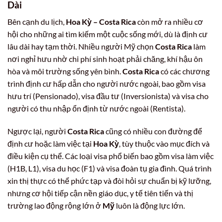
Dài
Bên cạnh du lịch,
Hoa Kỳ – Costa Rica
còn mở ra nhiều cơ
hội cho những ai tìm kiếm một cuộc sống mới, dù là định cư
lâu dài hay tạm thời. Nhiều người Mỹ chọn
Costa Rica
làm
nơi nghỉ hưu nhờ chi phí sinh hoạt phải chăng, khí hậu ôn
hòa và môi trường sống yên bình.
Costa Rica
có các chương
trình định cư hấp dẫn cho người nước ngoài, bao gồm visa
hưu trí (Pensionado), visa đầu tư (Inversionista) và visa cho
người có thu nhập ổn định từ nước ngoài (Rentista).
Ngược lại, người
Costa Rica
cũng có nhiều con đường để
định cư hoặc làm việc tại
Hoa Kỳ
, tùy thuộc vào mục đích và
điều kiện cụ thể. Các loại visa phổ biến bao gồm visa làm việc
(H1B, L1), visa du học (F1) và visa đoàn tụ gia đình. Quá trình
xin thị thực có thể phức tạp và đòi hỏi sự chuẩn bị kỹ lưỡng,
nhưng cơ hội tiếp cận nền giáo dục, y tế tiên tiến và thị
trường lao động rộng lớn ở
Mỹ
luôn là động lực lớn.