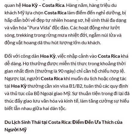
quan hệ
Hoa Kỳ – Costa Rica
. Hàng năm, hàng triệu du
khách Mỹ lựa chọn
Costa Rica
làm điểm đến nghỉ dưỡng, bị
hấp dẫn bởi vẻ đẹp tự nhiên hoang sơ, hệ sinh thái đa dạng
và văn hóa “Pura Vida” độc đáo. Các hoạt động như lướt
sóng, trekking trong rừng mưa nhiệt đới, ngắm núi lửa và
động vật hoang dã thu hút lượng lớn du khách.
Đối với công dân
Hoa Kỳ
, việc nhập cảnh vào
Costa Rica
khá
dễ dàng. Họ thường được miễn thị thực trong khoảng thời
gian nhất định (thường là 90 ngày) chỉ cần hộ chiếu hợp lệ.
Ngược lại, người
Costa Rica
khi muốn du lịch hoặc công tác
tại
Hoa Kỳ
thường cần xin visa B1/B2, tuân thủ các quy định
và thủ tục của Bộ Ngoại giao Mỹ. Sự thuận tiện trong đi lại đã
thúc đẩy giao lưu văn hóa và kinh tế, làm tăng cường sự hiểu
biết lẫn nhau giữa hai dân tộc.
Du Lịch Sinh Thái tại Costa Rica: Điểm Đến Ưa Thích của
Người Mỹ