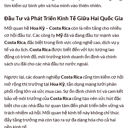
tìm kiếm sự bình yên và hòa mình vào thiên nhiên.
Đầu Tư và Phát Triển Kinh Tế Giữa Hai Quốc Gia
Mối quan hệ
Hoa Kỳ – Costa Rica
còn là nền tảng cho nhiều
cơ hội đầu tư. Các công ty
Mỹ
đã và đang đầu tư mạnh vào
Costa Rica
, đặc biệt trong lĩnh vực công nghệ cao, dịch vụ y
tế và du lịch.
Costa Rica
được biết đến với lực lượng lao
động có trình độ, môi trường kinh doanh ổn định và chính
sách ưu đãi cho các nhà đầu tư nước ngoài.
Ngược lại, các doanh nghiệp
Costa Rica
cũng tìm kiếm cơ hội
mở rộng thị trường tại
Hoa Kỳ
, tận dụng mạng lưới phân
phối rộng lớn và sức mua cao. Sự ổn định chính trị và cam kết
bảo vệ môi trường của
Costa Rica
cũng tạo nên sức hút đặc
biệt cho các nhà đầu tư quan tâm đến phát triển bền vững và
trách nhiệm xã hội. Mối quan hệ kinh tế này không chỉ thúc
đẩy tăng trưởng mà còn tạo ra sự đa dạng hóa cho cả hai
nền kinh tế.