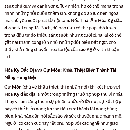
sang phú quý và danh vọng. Tuy nhiên, họ có thể mang trong
mình những nỗi buồn thầm kín, không do áp lực bên ngoài
mà chủ yếu xuất phát từ nội tâm. Nếu
Thái Âm Hóa Kỵ đắc
địa
an tại cung Tài Bạch, dù ban đầu có thể gặp khó khăn
trong đầu tư do thiếu sáng suốt, nhưng cuối cùng lại có thể
gặt hái thành công lớn nhờ những đột biến bất ngờ, cho
thấy khả năng chuyển hóa tài lộc của
sao Kỵ
ở vị trí thuận
lợi.
Hóa Kỵ Đắc Địa và Cự Môn: Khẩu Thiệt Biến Thành Tài
Năng Hùng Biện
Cự Môn
(chủ về khẩu thiệt, thị phi, ăn nói) khi kết hợp với
Hóa Kỵ đắc địa
là một trong những trường hợp thú vị nhất.
Thay vì làm tăng thêm sự phiền phức về lời nói, sự kết hợp
này có thể biến năng lượng tiêu cực thành tài năng hùng
biện, khả năng ăn nói sắc sảo và sức thuyết phục mạnh mẽ.
Người có cách cục này rất phù hợp với các nghề như giáo