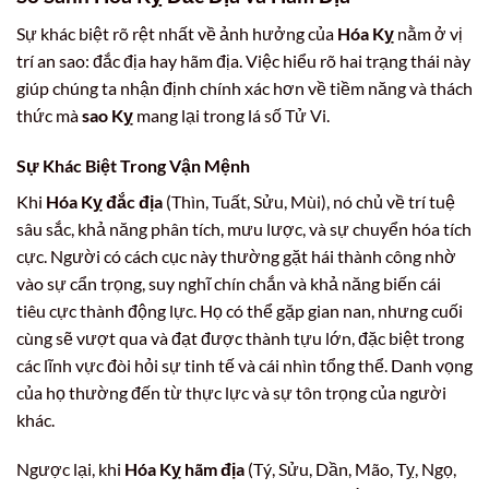
Sự khác biệt rõ rệt nhất về ảnh hưởng của
Hóa Kỵ
nằm ở vị
trí an sao: đắc địa hay hãm địa. Việc hiểu rõ hai trạng thái này
giúp chúng ta nhận định chính xác hơn về tiềm năng và thách
thức mà
sao Kỵ
mang lại trong lá số Tử Vi.
Sự Khác Biệt Trong Vận Mệnh
Khi
Hóa Kỵ đắc địa
(Thìn, Tuất, Sửu, Mùi), nó chủ về trí tuệ
sâu sắc, khả năng phân tích, mưu lược, và sự chuyển hóa tích
cực. Người có cách cục này thường gặt hái thành công nhờ
vào sự cẩn trọng, suy nghĩ chín chắn và khả năng biến cái
tiêu cực thành động lực. Họ có thể gặp gian nan, nhưng cuối
cùng sẽ vượt qua và đạt được thành tựu lớn, đặc biệt trong
các lĩnh vực đòi hỏi sự tinh tế và cái nhìn tổng thể. Danh vọng
của họ thường đến từ thực lực và sự tôn trọng của người
khác.
Ngược lại, khi
Hóa Kỵ hãm địa
(Tý, Sửu, Dần, Mão, Tỵ, Ngọ,