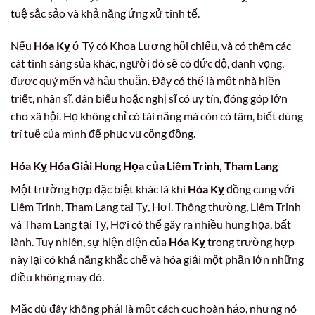
tuệ sắc sảo và khả năng ứng xử tinh tế.
Nếu
Hóa Kỵ
ở Tý có Khoa Lương hội chiếu, và có thêm các
cát tinh sáng sủa khác, người đó sẽ có đức độ, danh vọng,
được quý mến và hậu thuẫn. Đây có thể là một nhà hiền
triết, nhân sĩ, dân biểu hoặc nghị sĩ có uy tín, đóng góp lớn
cho xã hội. Họ không chỉ có tài năng mà còn có tâm, biết dùng
trí tuệ của mình để phục vụ cộng đồng.
Hóa Kỵ Hóa Giải Hung Họa của Liêm Trinh, Tham Lang
Một trường hợp đặc biệt khác là khi
Hóa Kỵ
đồng cung với
Liêm Trinh, Tham Lang tại Tỵ, Hợi. Thông thường, Liêm Trinh
và Tham Lang tại Tỵ, Hợi có thể gây ra nhiều hung họa, bất
lành. Tuy nhiên, sự hiện diện của
Hóa Kỵ
trong trường hợp
này lại có khả năng khắc chế và hóa giải một phần lớn những
điều không may đó.
Mặc dù đây không phải là một cách cục hoàn hảo, nhưng nó