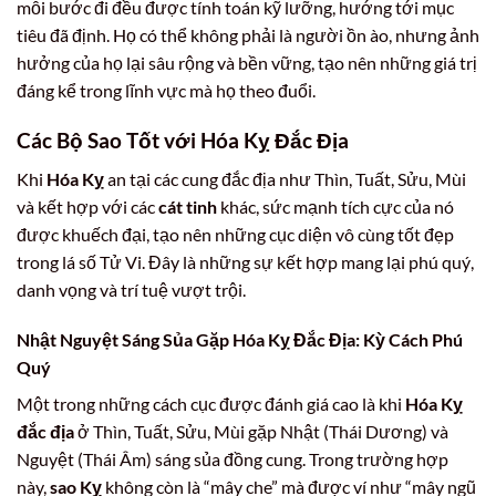
mỗi bước đi đều được tính toán kỹ lưỡng, hướng tới mục
tiêu đã định. Họ có thể không phải là người ồn ào, nhưng ảnh
hưởng của họ lại sâu rộng và bền vững, tạo nên những giá trị
đáng kể trong lĩnh vực mà họ theo đuổi.
Các Bộ Sao Tốt với Hóa Kỵ Đắc Địa
Khi
Hóa Kỵ
an tại các cung đắc địa như Thìn, Tuất, Sửu, Mùi
và kết hợp với các
cát tinh
khác, sức mạnh tích cực của nó
được khuếch đại, tạo nên những cục diện vô cùng tốt đẹp
trong lá số Tử Vi. Đây là những sự kết hợp mang lại phú quý,
danh vọng và trí tuệ vượt trội.
Nhật Nguyệt Sáng Sủa Gặp Hóa Kỵ Đắc Địa: Kỳ Cách Phú
Quý
Một trong những cách cục được đánh giá cao là khi
Hóa Kỵ
đắc địa
ở Thìn, Tuất, Sửu, Mùi gặp Nhật (Thái Dương) và
Nguyệt (Thái Âm) sáng sủa đồng cung. Trong trường hợp
này,
sao Kỵ
không còn là “mây che” mà được ví như “mây ngũ