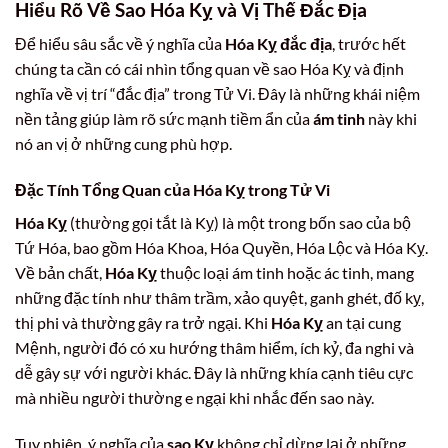
Hiểu Rõ Về Sao Hóa Kỵ và Vị Thế Đắc Địa
Để hiểu sâu sắc về ý nghĩa của
Hóa Kỵ đắc địa
, trước hết
chúng ta cần có cái nhìn tổng quan về sao Hóa Kỵ và định
nghĩa về vị trí “đắc địa” trong Tử Vi. Đây là những khái niệm
nền tảng giúp làm rõ sức mạnh tiềm ẩn của
ám tinh
này khi
nó an vị ở những cung phù hợp.
Đặc Tính Tổng Quan của Hóa Kỵ trong Tử Vi
Hóa Kỵ
(thường gọi tắt là Kỵ) là một trong bốn sao của bộ
Tứ Hóa, bao gồm Hóa Khoa, Hóa Quyền, Hóa Lộc và Hóa Kỵ.
Về bản chất,
Hóa Kỵ
thuộc loại ám tinh hoặc ác tinh, mang
những đặc tính như thâm trầm, xảo quyệt, ganh ghét, đố kỵ,
thị phi và thường gây ra trở ngại. Khi
Hóa Kỵ
an tại cung
Mệnh, người đó có xu hướng thâm hiểm, ích kỷ, đa nghi và
dễ gây sự với người khác. Đây là những khía cạnh tiêu cực
mà nhiều người thường e ngại khi nhắc đến sao này.
Tuy nhiên, ý nghĩa của
sao Kỵ
không chỉ dừng lại ở những