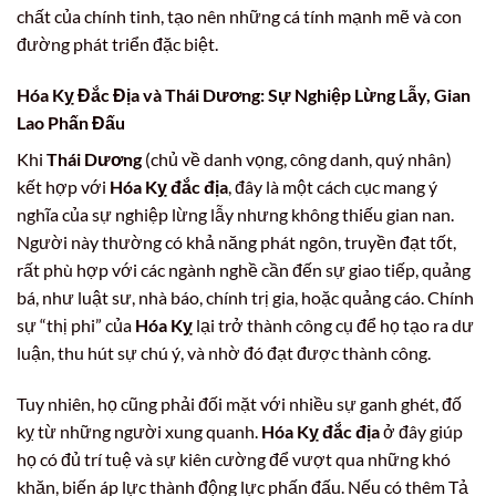
chất của chính tinh, tạo nên những cá tính mạnh mẽ và con
đường phát triển đặc biệt.
Hóa Kỵ Đắc Địa và Thái Dương: Sự Nghiệp Lừng Lẫy, Gian
Lao Phấn Đấu
Khi
Thái Dương
(chủ về danh vọng, công danh, quý nhân)
kết hợp với
Hóa Kỵ đắc địa
, đây là một cách cục mang ý
nghĩa của sự nghiệp lừng lẫy nhưng không thiếu gian nan.
Người này thường có khả năng phát ngôn, truyền đạt tốt,
rất phù hợp với các ngành nghề cần đến sự giao tiếp, quảng
bá, như luật sư, nhà báo, chính trị gia, hoặc quảng cáo. Chính
sự “thị phi” của
Hóa Kỵ
lại trở thành công cụ để họ tạo ra dư
luận, thu hút sự chú ý, và nhờ đó đạt được thành công.
Tuy nhiên, họ cũng phải đối mặt với nhiều sự ganh ghét, đố
kỵ từ những người xung quanh.
Hóa Kỵ đắc địa
ở đây giúp
họ có đủ trí tuệ và sự kiên cường để vượt qua những khó
khăn, biến áp lực thành động lực phấn đấu. Nếu có thêm Tả