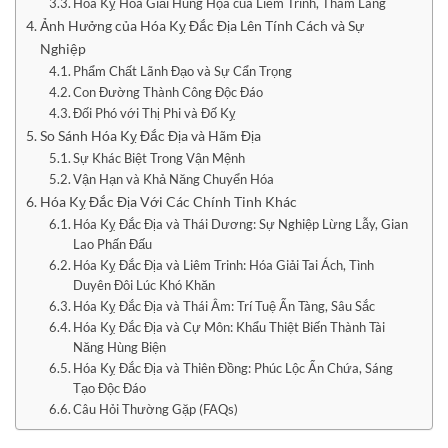
Hóa Kỵ Hóa Giải Hung Họa của Liêm Trinh, Tham Lang
Ảnh Hưởng của Hóa Kỵ Đắc Địa Lên Tính Cách và Sự
Nghiệp
Phẩm Chất Lãnh Đạo và Sự Cẩn Trọng
Con Đường Thành Công Độc Đáo
Đối Phó với Thị Phi và Đố Kỵ
So Sánh Hóa Kỵ Đắc Địa và Hãm Địa
Sự Khác Biệt Trong Vận Mệnh
Vận Hạn và Khả Năng Chuyển Hóa
Hóa Kỵ Đắc Địa Với Các Chính Tinh Khác
Hóa Kỵ Đắc Địa và Thái Dương: Sự Nghiệp Lừng Lẫy, Gian
Lao Phấn Đấu
Hóa Kỵ Đắc Địa và Liêm Trinh: Hóa Giải Tai Ách, Tình
Duyên Đôi Lúc Khó Khăn
Hóa Kỵ Đắc Địa và Thái Âm: Trí Tuệ Ẩn Tàng, Sâu Sắc
Hóa Kỵ Đắc Địa và Cự Môn: Khẩu Thiệt Biến Thành Tài
Năng Hùng Biện
Hóa Kỵ Đắc Địa và Thiên Đồng: Phúc Lộc Ẩn Chứa, Sáng
Tạo Độc Đáo
Câu Hỏi Thường Gặp (FAQs)