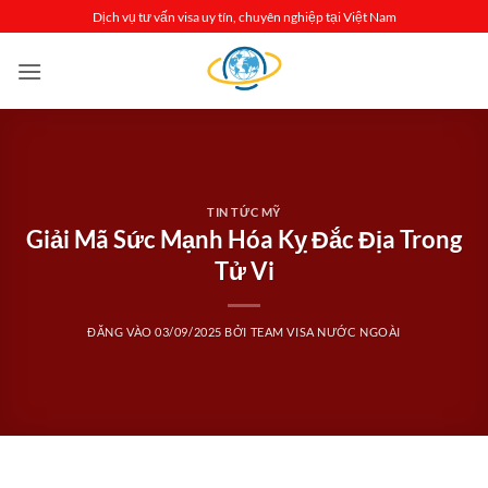
Bỏ
Dịch vụ tư vấn visa uy tín, chuyên nghiệp tại Việt Nam
qua
nội
dung
TIN TỨC MỸ
Giải Mã Sức Mạnh Hóa Kỵ Đắc Địa Trong
Tử Vi
ĐĂNG VÀO
03/09/2025
BỞI
TEAM VISA NƯỚC NGOÀI