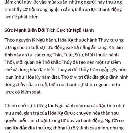
đâm chồi nảy lộc vào mùa xuân, những người này thường
tìm thấy cơ hội trong nghịch cảnh, biến áp lực thành động
lực để phát triển.
Sức Mạnh Biến Đổi Tích Cực từ Ngũ Hành
Theo nguyên lý Ngũ hành,
Hóa Kỵ
thuộc hành Thủy, tượng
trưng cho trí tuệ, sự lưu động và khả năng ẩn tàng. Khi
ám
tinh
này an tại các cung Thìn, Tuất, Sửu, Mùi (thuộc hành
Thổ), mối quan hệ Thổ khắc Thủy đã tạo nên một sự kiềm
chế và dung hòa đặc biệt. Thay vì để Thủy tràn ngập gây hỗn
loạn (như Hóa Kỵ hãm địa), Thổ ở vị trí đắc địa giúp định hình
dòng chảy của trí tuệ, biến nó thành sự khôn ngoan, mưu
lược có kiểm soát.
Chính nhờ sự tương tác Ngũ hành này mà các đặc tính như
mưu mô, gian trá của
Hóa Kỵ
được chuyển hóa thành sự
quyền biến, linh hoạt trong tư duy và hành động. Người có
sao Kỵ đắc địa
thường không lộ rõ ý định của mình, nhưng