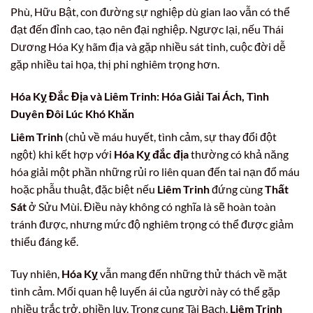
Phù, Hữu Bật, con đường sự nghiệp dù gian lao vẫn có thể
đạt đến đỉnh cao, tạo nên đại nghiệp. Ngược lại, nếu Thái
Dương Hóa Kỵ hãm địa và gặp nhiều sát tinh, cuộc đời dễ
gặp nhiều tai họa, thị phi nghiêm trọng hơn.
Hóa Kỵ Đắc Địa và Liêm Trinh: Hóa Giải Tai Ách, Tình
Duyên Đôi Lúc Khó Khăn
Liêm Trinh
(chủ về máu huyết, tình cảm, sự thay đổi đột
ngột) khi kết hợp với
Hóa Kỵ đắc địa
thường có khả năng
hóa giải một phần những rủi ro liên quan đến tai nạn đổ máu
hoặc phẫu thuật, đặc biệt nếu
Liêm Trinh
đứng cùng
Thất
Sát
ở Sửu Mùi. Điều này không có nghĩa là sẽ hoàn toàn
tránh được, nhưng mức độ nghiêm trọng có thể được giảm
thiểu đáng kể.
Tuy nhiên,
Hóa Kỵ
vẫn mang đến những thử thách về mặt
tình cảm. Mối quan hệ luyến ái của người này có thể gặp
nhiều trắc trở, phiền lụy. Trong cung Tài Bạch,
Liêm Trinh