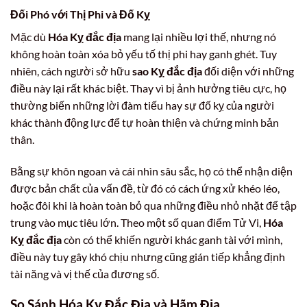
Đối Phó với Thị Phi và Đố Kỵ
Mặc dù
Hóa Kỵ đắc địa
mang lại nhiều lợi thế, nhưng nó
không hoàn toàn xóa bỏ yếu tố thị phi hay ganh ghét. Tuy
nhiên, cách người sở hữu
sao Kỵ đắc địa
đối diện với những
điều này lại rất khác biệt. Thay vì bị ảnh hưởng tiêu cực, họ
thường biến những lời đàm tiếu hay sự đố kỵ của người
khác thành động lực để tự hoàn thiện và chứng minh bản
thân.
Bằng sự khôn ngoan và cái nhìn sâu sắc, họ có thể nhận diện
được bản chất của vấn đề, từ đó có cách ứng xử khéo léo,
hoặc đôi khi là hoàn toàn bỏ qua những điều nhỏ nhặt để tập
trung vào mục tiêu lớn. Theo một số quan điểm Tử Vi,
Hóa
Kỵ đắc địa
còn có thể khiến người khác ganh tài với mình,
điều này tuy gây khó chịu nhưng cũng gián tiếp khẳng định
tài năng và vị thế của đương số.
So Sánh Hóa Kỵ Đắc Địa và Hãm Địa