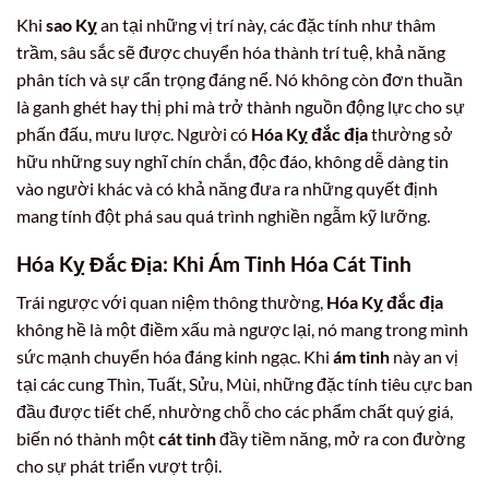
Khi
sao Kỵ
an tại những vị trí này, các đặc tính như thâm
trầm, sâu sắc sẽ được chuyển hóa thành trí tuệ, khả năng
phân tích và sự cẩn trọng đáng nể. Nó không còn đơn thuần
là ganh ghét hay thị phi mà trở thành nguồn động lực cho sự
phấn đấu, mưu lược. Người có
Hóa Kỵ đắc địa
thường sở
hữu những suy nghĩ chín chắn, độc đáo, không dễ dàng tin
vào người khác và có khả năng đưa ra những quyết định
mang tính đột phá sau quá trình nghiền ngẫm kỹ lưỡng.
Hóa Kỵ Đắc Địa: Khi Ám Tinh Hóa Cát Tinh
Trái ngược với quan niệm thông thường,
Hóa Kỵ đắc địa
không hề là một điềm xấu mà ngược lại, nó mang trong mình
sức mạnh chuyển hóa đáng kinh ngạc. Khi
ám tinh
này an vị
tại các cung Thìn, Tuất, Sửu, Mùi, những đặc tính tiêu cực ban
đầu được tiết chế, nhường chỗ cho các phẩm chất quý giá,
biến nó thành một
cát tinh
đầy tiềm năng, mở ra con đường
cho sự phát triển vượt trội.