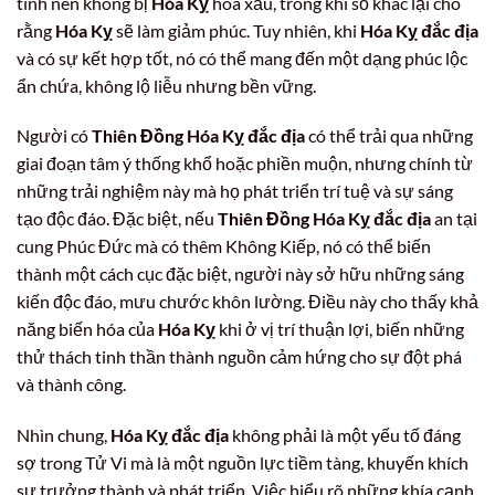
tinh nên không bị
Hóa Kỵ
hóa xấu, trong khi số khác lại cho
rằng
Hóa Kỵ
sẽ làm giảm phúc. Tuy nhiên, khi
Hóa Kỵ đắc địa
và có sự kết hợp tốt, nó có thể mang đến một dạng phúc lộc
ẩn chứa, không lộ liễu nhưng bền vững.
Người có
Thiên Đồng Hóa Kỵ đắc địa
có thể trải qua những
giai đoạn tâm ý thống khổ hoặc phiền muộn, nhưng chính từ
những trải nghiệm này mà họ phát triển trí tuệ và sự sáng
tạo độc đáo. Đặc biệt, nếu
Thiên Đồng Hóa Kỵ đắc địa
an tại
cung Phúc Đức mà có thêm Không Kiếp, nó có thể biến
thành một cách cục đặc biệt, người này sở hữu những sáng
kiến độc đáo, mưu chước khôn lường. Điều này cho thấy khả
năng biến hóa của
Hóa Kỵ
khi ở vị trí thuận lợi, biến những
thử thách tinh thần thành nguồn cảm hứng cho sự đột phá
và thành công.
Nhìn chung,
Hóa Kỵ đắc địa
không phải là một yếu tố đáng
sợ trong Tử Vi mà là một nguồn lực tiềm tàng, khuyến khích
sự trưởng thành và phát triển. Việc hiểu rõ những khía cạnh