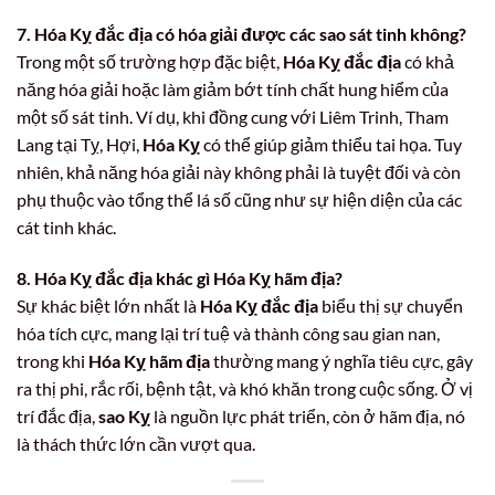
7. Hóa Kỵ đắc địa có hóa giải được các sao sát tinh không?
Trong một số trường hợp đặc biệt,
Hóa Kỵ đắc địa
có khả
năng hóa giải hoặc làm giảm bớt tính chất hung hiểm của
một số sát tinh. Ví dụ, khi đồng cung với Liêm Trinh, Tham
Lang tại Tỵ, Hợi,
Hóa Kỵ
có thể giúp giảm thiểu tai họa. Tuy
nhiên, khả năng hóa giải này không phải là tuyệt đối và còn
phụ thuộc vào tổng thể lá số cũng như sự hiện diện của các
cát tinh khác.
8. Hóa Kỵ đắc địa khác gì Hóa Kỵ hãm địa?
Sự khác biệt lớn nhất là
Hóa Kỵ đắc địa
biểu thị sự chuyển
hóa tích cực, mang lại trí tuệ và thành công sau gian nan,
trong khi
Hóa Kỵ hãm địa
thường mang ý nghĩa tiêu cực, gây
ra thị phi, rắc rối, bệnh tật, và khó khăn trong cuộc sống. Ở vị
trí đắc địa,
sao Kỵ
là nguồn lực phát triển, còn ở hãm địa, nó
là thách thức lớn cần vượt qua.