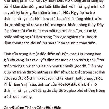
khả năng phân tích cực kỳ nhạy bén. Họ không dễ bị lung lay
bởi ý kiến đám đông, mà luôn kiên định với những gì mình đã
suy xét kỹ lưỡng. Sự thâm trầm của
Hóa Kỵ
giúp họ trở
thành những nhà chiến lược tài ba, có khả năng nhìn trước
được những rủi ro và cơ hội mà người khác không thấy. Đây
là phẩm chất cần thiết cho một người lãnh đạo, quản lý,
hoặc những người làm trong lĩnh vực nghiên cứu, hoạch
định chính sách, đòi hỏi sự sâu sắc và cái nhìn toàn diện.
Tính cẩn trọng là một đặc điểm nổi bật khác. Họ không bao
giờ vội vàng đưa ra quyết định mà luôn dành thời gian để thu
thập thông tin, đánh giá tình hình từ nhiều góc độ. Điều này
giúp họ tránh được những sai lầm lớn, đặc biệt trong các lĩnh
vực yêu cầu độ chính xác cao như tài chính, luật pháp, y học.
Khả năng “nghĩ sâu, tính xa” của
Hóa Kỵ đắc địa
biến họ
thành những người đáng tin cậy, được giao phó những trọng
trách quan trọng.
Con Đường Thành Công Độc Đáo