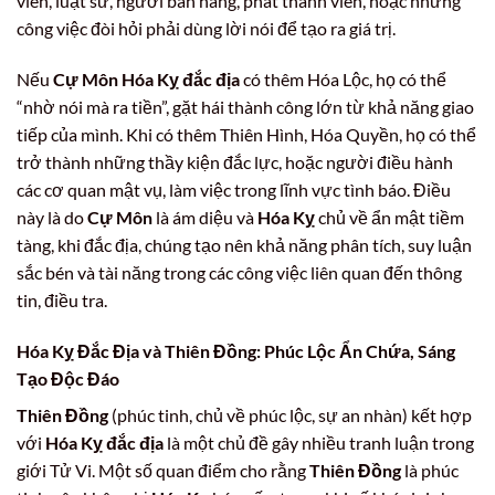
viên, luật sư, người bán hàng, phát thanh viên, hoặc những
công việc đòi hỏi phải dùng lời nói để tạo ra giá trị.
Nếu
Cự Môn Hóa Kỵ đắc địa
có thêm Hóa Lộc, họ có thể
“nhờ nói mà ra tiền”, gặt hái thành công lớn từ khả năng giao
tiếp của mình. Khi có thêm Thiên Hình, Hóa Quyền, họ có thể
trở thành những thầy kiện đắc lực, hoặc người điều hành
các cơ quan mật vụ, làm việc trong lĩnh vực tình báo. Điều
này là do
Cự Môn
là ám diệu và
Hóa Kỵ
chủ về ẩn mật tiềm
tàng, khi đắc địa, chúng tạo nên khả năng phân tích, suy luận
sắc bén và tài năng trong các công việc liên quan đến thông
tin, điều tra.
Hóa Kỵ Đắc Địa và Thiên Đồng: Phúc Lộc Ẩn Chứa, Sáng
Tạo Độc Đáo
Thiên Đồng
(phúc tinh, chủ về phúc lộc, sự an nhàn) kết hợp
với
Hóa Kỵ đắc địa
là một chủ đề gây nhiều tranh luận trong
giới Tử Vi. Một số quan điểm cho rằng
Thiên Đồng
là phúc