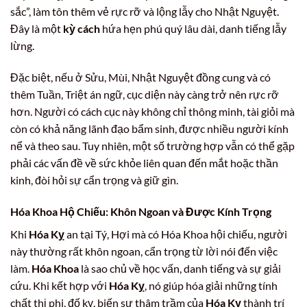
sắc”, làm tôn thêm vẻ rực rỡ và lộng lẫy cho Nhật Nguyệt.
Đây là một
kỳ cách
hứa hẹn phú quý lâu dài, danh tiếng lẫy
lừng.
Đặc biệt, nếu ở Sửu, Mùi, Nhật Nguyệt đồng cung và có
thêm Tuần, Triệt án ngữ, cục diện này càng trở nên rực rỡ
hơn. Người có cách cục này không chỉ thông minh, tài giỏi mà
còn có khả năng lãnh đạo bẩm sinh, được nhiều người kính
nể và theo sau. Tuy nhiên, một số trường hợp vẫn có thể gặp
phải các vấn đề về sức khỏe liên quan đến mắt hoặc thần
kinh, đòi hỏi sự cẩn trọng và giữ gìn.
Hóa Khoa Hộ Chiếu: Khôn Ngoan và Được Kính Trọng
Khi
Hóa Kỵ
an tại Tý, Hợi mà có Hóa Khoa hội chiếu, người
này thường rất khôn ngoan, cẩn trọng từ lời nói đến việc
làm.
Hóa Khoa
là sao chủ về học vấn, danh tiếng và sự giải
cứu. Khi kết hợp với
Hóa Kỵ
, nó giúp hóa giải những tính
chất thị phi, đố kỵ, biến sự thâm trầm của
Hóa Kỵ
thành trí