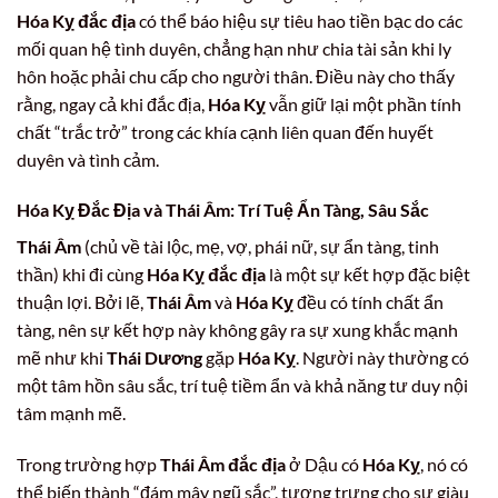
Hóa Kỵ đắc địa
có thể báo hiệu sự tiêu hao tiền bạc do các
mối quan hệ tình duyên, chẳng hạn như chia tài sản khi ly
hôn hoặc phải chu cấp cho người thân. Điều này cho thấy
rằng, ngay cả khi đắc địa,
Hóa Kỵ
vẫn giữ lại một phần tính
chất “trắc trở” trong các khía cạnh liên quan đến huyết
duyên và tình cảm.
Hóa Kỵ Đắc Địa và Thái Âm: Trí Tuệ Ẩn Tàng, Sâu Sắc
Thái Âm
(chủ về tài lộc, mẹ, vợ, phái nữ, sự ẩn tàng, tinh
thần) khi đi cùng
Hóa Kỵ đắc địa
là một sự kết hợp đặc biệt
thuận lợi. Bởi lẽ,
Thái Âm
và
Hóa Kỵ
đều có tính chất ẩn
tàng, nên sự kết hợp này không gây ra sự xung khắc mạnh
mẽ như khi
Thái Dương
gặp
Hóa Kỵ
. Người này thường có
một tâm hồn sâu sắc, trí tuệ tiềm ẩn và khả năng tư duy nội
tâm mạnh mẽ.
Trong trường hợp
Thái Âm đắc địa
ở Dậu có
Hóa Kỵ
, nó có
thể biến thành “đám mây ngũ sắc”, tượng trưng cho sự giàu