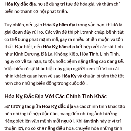
Hóa Kỵ đắc địa
, họ sẽ dùng trí tuệ để hóa giải và thậm chí
biến nó thành cơ hội phát triển.
Tuy nhiên, nếu gặp
Hóa Kỵ hãm địa
trong vận hạn, thì đó là
giai đoạn đầy rủi ro. Các vấn đề thị phi, tranh chấp, bệnh tật
có thể bùng phát mạnh mẽ, gây ra nhiều phiền muộn và tổn
thất. Đặc biệt, nếu
Hóa Kỵ hãm địa
kết hợp với các sát tinh
như Kình Dương, Đà La, Không Kiếp, Hỏa Tinh, Linh Tinh,
nguy cơ về tai nạn, tù tội, hoặc bệnh nặng tăng cao đáng kể.
Việc hiểu rõ sự khác biệt này giúp người xem Tử Vi có cái
nhìn khách quan hơn về sao
Hóa Kỵ
và chuẩn bị tâm thế tốt
hơn cho những biến động trong cuộc đời.
Hóa Kỵ Đắc Địa Với Các Chính Tinh Khác
Sự tương tác giữa
Hóa Kỵ đắc địa
và các chính tinh khác tạo
nên những tổ hợp độc đáo, mang đến những ảnh hưởng
riêng biệt lên vận mệnh mỗi người. Khi
ám tinh
này ở vị trí
thuận lợi, nó có khả năng điều hòa, chuyển hóa những tính