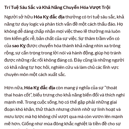
Trí Tuệ Sâu Sắc và Khả Năng Chuyển Hóa Vượt Trội
Người sở hữu
Hóa Kỵ đắc địa
thường có trí tuệ sâu sắc, khả
năng tư duy logic và phân tích vấn đề một cách thấu đáo. Họ
không dễ dàng chấp nhận mọi việc theo lẽ thường mà luôn
tìm kiếm gốc rễ, bản chất của sự việc. Sự thâm trầm vốn có
của
sao Kỵ
được chuyển hóa thành khả năng nhìn xa trông
rộng, sự cẩn trọng trong lời nói và hành động, giúp họ tránh
được những rắc rối không đáng có. Đây cũng là những người
có khả năng tự học hỏi, nghiên cứu và làm chủ các lĩnh vực
chuyên môn một cách xuất sắc.
Hơn nữa,
Hóa Kỵ đắc địa
còn mang ý nghĩa của sự “thoát
thai hoán cốt”, biểu trưng cho khả năng biến đổi và thích nghi
mạnh mẽ. Trong cuộc sống, họ có thể gặp phải những giai
đoạn khó khăn, thử thách nhưng chính nhờ sự linh hoạt và
mưu lược mà họ không chỉ vượt qua mà còn vươn lên mạnh
mẽ hơn. Giống như mùa đông khắc nghiệt là tiền đề cho sự