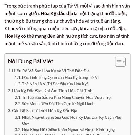
Trong bức tranh phức tạp của Tử Vi, mỗi vì sao định hình vận
mệnh con người.
Hóa Kỵ đắc địa
là một trạng thái đặc biệt,
thường biểu trưng cho sự chuyển hóa và trí tuệ ẩn tàng.
Khác với những quan niệm tiêu cực, khi an tại vị trí đắc địa,
Hóa Kỵ
có thể mang đến ảnh hưởng tích cực, tạo nên cá tính
mạnh mẽ và sâu sắc, định hình những con đường độc đáo.
Nội Dung Bài Viết
Hiểu Rõ Về Sao Hóa Kỵ và Vị Thế Đắc Địa
Đặc Tính Tổng Quan của Hóa Kỵ trong Tử Vi
Thế Nào Là Vị Trí Đắc Địa của Hóa Kỵ?
Hóa Kỵ Đắc Địa: Khi Ám Tinh Hóa Cát Tinh
Trí Tuệ Sâu Sắc và Khả Năng Chuyển Hóa Vượt Trội
Sức Mạnh Biến Đổi Tích Cực từ Ngũ Hành
Các Bộ Sao Tốt với Hóa Kỵ Đắc Địa
Nhật Nguyệt Sáng Sủa Gặp Hóa Kỵ Đắc Địa: Kỳ Cách Phú
Quý
Hóa Khoa Hộ Chiếu: Khôn Ngoan và Được Kính Trọng