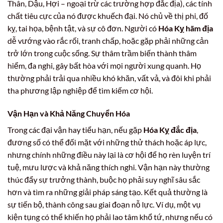
Thân, Dậu, Hợi – ngoại trừ các trường hợp đắc địa), các tính
chất tiêu cực của nó được khuếch đại. Nó chủ về thị phi, đố
kỵ, tai họa, bệnh tật, và sự cô đơn. Người có
Hóa Kỵ hãm địa
dễ vướng vào rắc rối, tranh chấp, hoặc gặp phải những cản
trở lớn trong cuộc sống. Sự thâm trầm biến thành thâm
hiểm, đa nghi, gây bất hòa với mọi người xung quanh. Họ
thường phải trải qua nhiều khó khăn, vất vả, và đôi khi phải
tha phương lập nghiệp để tìm kiếm cơ hội.
Vận Hạn và Khả Năng Chuyển Hóa
Trong các đại vận hay tiểu hạn, nếu gặp
Hóa Kỵ đắc địa
,
đương số có thể đối mặt với những thử thách hoặc áp lực,
nhưng chính những điều này lại là cơ hội để họ rèn luyện trí
tuệ, mưu lược và khả năng thích nghi. Vận hạn này thường
thúc đẩy sự trưởng thành, buộc họ phải suy nghĩ sâu sắc
hơn và tìm ra những giải pháp sáng tạo. Kết quả thường là
sự tiến bộ, thành công sau giai đoạn nỗ lực. Ví dụ, một vụ
kiện tụng có thể khiến họ phải lao tâm khổ tứ, nhưng nếu có