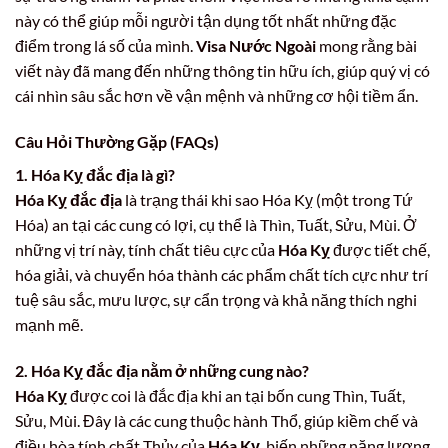
này có thể giúp mỗi người tận dụng tốt nhất những đặc
điểm trong lá số của mình.
Visa Nước Ngoài
mong rằng bài
viết này đã mang đến những thông tin hữu ích, giúp quý vị có
cái nhìn sâu sắc hơn về vận mệnh và những cơ hội tiềm ẩn.
Câu Hỏi Thường Gặp (FAQs)
1. Hóa Kỵ đắc địa là gì?
Hóa Kỵ đắc địa
là trạng thái khi sao Hóa Kỵ (một trong Tứ
Hóa) an tại các cung có lợi, cụ thể là Thìn, Tuất, Sửu, Mùi. Ở
những vị trí này, tính chất tiêu cực của
Hóa Kỵ
được tiết chế,
hóa giải, và chuyển hóa thành các phẩm chất tích cực như trí
tuệ sâu sắc, mưu lược, sự cẩn trọng và khả năng thích nghi
mạnh mẽ.
2. Hóa Kỵ đắc địa nằm ở những cung nào?
Hóa Kỵ
được coi là đắc địa khi an tại bốn cung Thìn, Tuất,
Sửu, Mùi. Đây là các cung thuộc hành Thổ, giúp kiềm chế và
điều hòa tính chất Thủy của
Hóa Kỵ
, biến những năng lượng