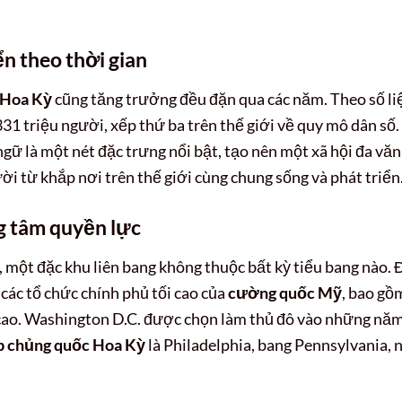
ển theo thời gian
Hoa Kỳ
cũng tăng trưởng đều đặn qua các năm. Theo số li
31 triệu người, xếp thứ ba trên thế giới về quy mô dân số.
gữ là một nét đặc trưng nổi bật, tạo nên một xã hội đa văn
ời từ khắp nơi trên thế giới cùng chung sống và phát triển
g tâm quyền lực
, một đặc khu liên bang không thuộc bất kỳ tiểu bang nào. 
 các tổ chức chính phủ tối cao của
cường quốc Mỹ
, bao gồ
 cao. Washington D.C. được chọn làm thủ đô vào những nă
 chủng quốc Hoa Kỳ
là Philadelphia, bang Pennsylvania, 