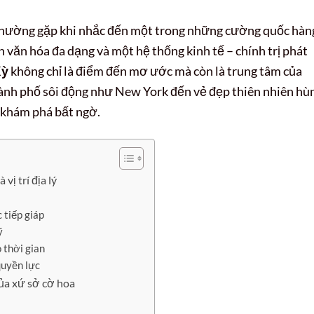
i thường gặp khi nhắc đến một trong những cường quốc hàn
ền văn hóa đa dạng và một hệ thống kinh tế – chính trị phát
Kỳ
không chỉ là điểm đến mơ ước mà còn là trung tâm của
ành phố sôi động như New York đến vẻ đẹp thiên nhiên hù
khám phá bất ngờ.
ị trí địa lý
c tiếp giáp
ỹ
 thời gian
quyền lực
ủa xứ sở cờ hoa