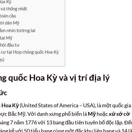
Hoa Kỳ
 và thống nhất
 toàn cầu
ười dân Mỹ
Tầm nhìn tương lai
 tại Mỹ
hội đầu tư
h cư tại Hợp chủng quốc Hoa Kỳ
Qs)
 quốc Hoa Kỳ và vị trí địa lý
hức
 Hoa Kỳ
(United States of America – USA), là một quốc gia
 vực Bắc Mỹ. Với danh xưng phổ biến là
Mỹ
hoặc
xứ sở cờ
tháng 7 năm 1776 với 13 bang đầu tiên tuyên bố độc lập. Đế
ng kể với 50 tiểu bang cùng một đặc khu liên bang và 14 l