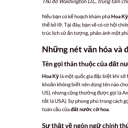
Thủ đô Washington D.C, trung tâm chí
Nếu bạn có kế hoạch khám phá
Hoa Kỳ
thể bỏ lỡ. Tại đây, bạn sẽ có cơ hội ch
trúc lịch sử ấn tượng, phản ánh một phầ
Những nét văn hóa và đ
Tên gọi thân thuộc của đất 
Hoa Kỳ
là một quốc gia đặc biệt khi sở
khoăn không biết nên dùng tên nào cho đ
US), nhưng cũng thường được gọi là A
tắt là USA). Sự phong phú trong cách 
toàn cầu của
đất nước cờ hoa
.
Sự thật về ngôn ngữ chính th