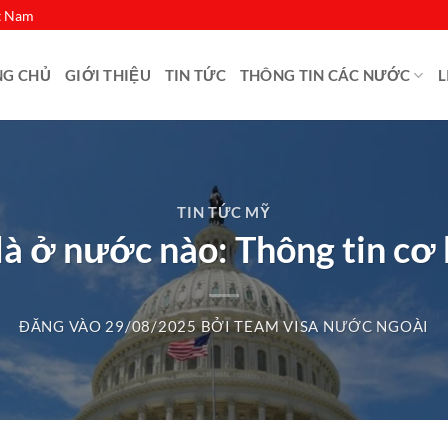
ệt Nam
NG CHỦ
GIỚI THIỆU
TIN TỨC
THÔNG TIN CÁC NƯỚC
L
TIN TỨC MỸ
à ở nước nào: Thông tin cơ bả
ĐĂNG VÀO
29/08/2025
BỞI
TEAM VISA NƯỚC NGOÀI