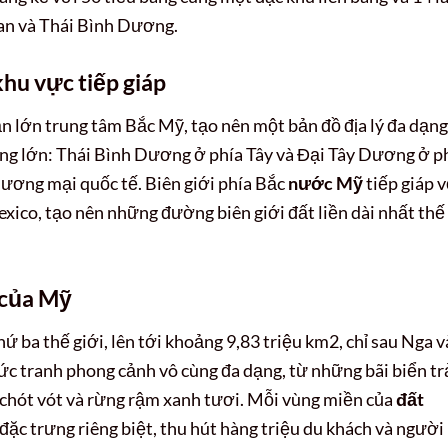
ean và Thái Bình Dương.
 khu vực tiếp giáp
 lớn trung tâm Bắc Mỹ, tạo nên một bản đồ địa lý đa dạng
ơng lớn: Thái Bình Dương ở phía Tây và Đại Tây Dương ở p
thương mại quốc tế. Biên giới phía Bắc
nước Mỹ
tiếp giáp v
xico, tạo nên những đường biên giới đất liền dài nhất thế
 của Mỹ
thứ ba thế giới, lên tới khoảng 9,83 triệu km2, chỉ sau Nga v
c tranh phong cảnh vô cùng đa dạng, từ những bãi biển tr
o chót vót và rừng rậm xanh tươi. Mỗi vùng miền của
đất
ặc trưng riêng biệt, thu hút hàng triệu du khách và người