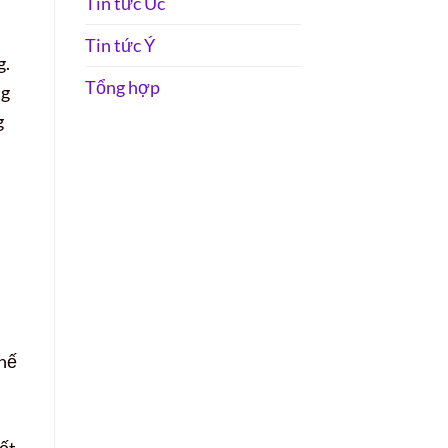
Tin tức Úc
Tin tức Ý
g.
Tổng hợp
ng
g
thế