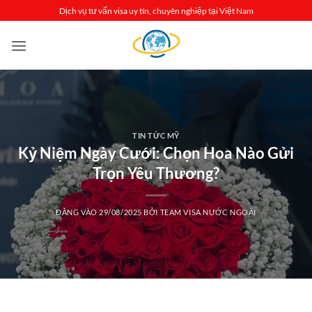
Bỏ
Dịch vụ tư vấn visa uy tín, chuyên nghiệp tại Việt Nam
qua
nội
dung
TIN TỨC MỸ
Kỷ Niệm Ngày Cưới: Chọn Hoa Nào Gửi
Trọn Yêu Thương?
ĐĂNG VÀO
29/08/2025
BỞI
TEAM VISA NƯỚC NGOÀI