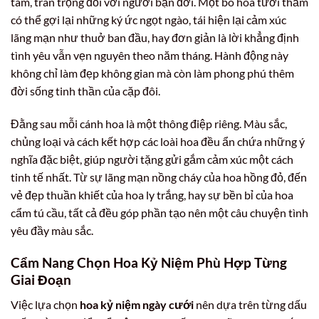
tâm, trân trọng đối với người bạn đời. Một bó hoa tươi thắm
có thể gợi lại những ký ức ngọt ngào, tái hiện lại cảm xúc
lãng mạn như thuở ban đầu, hay đơn giản là lời khẳng định
tình yêu vẫn vẹn nguyên theo năm tháng. Hành động này
không chỉ làm đẹp không gian mà còn làm phong phú thêm
đời sống tinh thần của cặp đôi.
Đằng sau mỗi cánh hoa là một thông điệp riêng. Màu sắc,
chủng loại và cách kết hợp các loài hoa đều ẩn chứa những ý
nghĩa đặc biệt, giúp người tặng gửi gắm cảm xúc một cách
tinh tế nhất. Từ sự lãng mạn nồng cháy của hoa hồng đỏ, đến
vẻ đẹp thuần khiết của hoa ly trắng, hay sự bền bỉ của hoa
cẩm tú cầu, tất cả đều góp phần tạo nên một câu chuyện tình
yêu đầy màu sắc.
Cẩm Nang Chọn Hoa Kỷ Niệm Phù Hợp Từng
Giai Đoạn
Việc lựa chọn
hoa kỷ niệm ngày cưới
nên dựa trên từng dấu