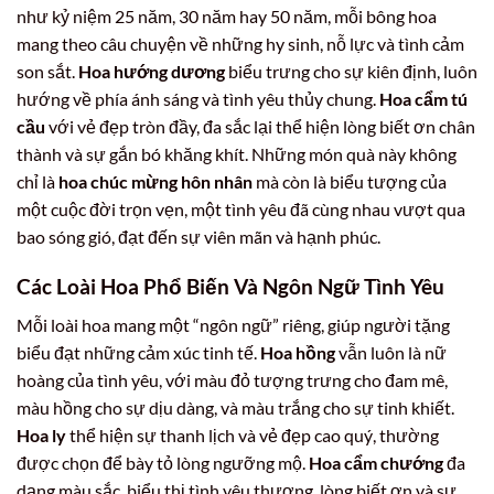
như kỷ niệm 25 năm, 30 năm hay 50 năm, mỗi bông hoa
mang theo câu chuyện về những hy sinh, nỗ lực và tình cảm
son sắt.
Hoa hướng dương
biểu trưng cho sự kiên định, luôn
hướng về phía ánh sáng và tình yêu thủy chung.
Hoa cẩm tú
cầu
với vẻ đẹp tròn đầy, đa sắc lại thể hiện lòng biết ơn chân
thành và sự gắn bó khăng khít. Những món quà này không
chỉ là
hoa chúc mừng hôn nhân
mà còn là biểu tượng của
một cuộc đời trọn vẹn, một tình yêu đã cùng nhau vượt qua
bao sóng gió, đạt đến sự viên mãn và hạnh phúc.
Các Loài Hoa Phổ Biến Và Ngôn Ngữ Tình Yêu
Mỗi loài hoa mang một “ngôn ngữ” riêng, giúp người tặng
biểu đạt những cảm xúc tinh tế.
Hoa hồng
vẫn luôn là nữ
hoàng của tình yêu, với màu đỏ tượng trưng cho đam mê,
màu hồng cho sự dịu dàng, và màu trắng cho sự tinh khiết.
Hoa ly
thể hiện sự thanh lịch và vẻ đẹp cao quý, thường
được chọn để bày tỏ lòng ngưỡng mộ.
Hoa cẩm chướng
đa
dạng màu sắc, biểu thị tình yêu thương, lòng biết ơn và sự