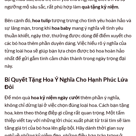
ngưỡng mộ sâu sắc, rất phù hợp làm
quà tặng kỷ niệm
.
Bên cạnh đó,
hoa tulip
tượng trưng cho tình yêu hoàn hảo và
sự lãng mạn, trong khi
hoa baby
mang ý nghĩa về tình yêu
thuần khiết, ngây thơ, thường được dùng để điểm xuyết cho
các bó hoa thêm phần duyên dáng. Việc hiểu rõ ý nghĩa của
từng loài hoa sẽ giúp bạn lựa chọn được bó hoa hoàn hảo
nhất để gửi gắm tình cảm chân thành trong ngày trọng đại
này.
Bí Quyết Tặng Hoa Ý Nghĩa Cho Hạnh Phúc Lứa
Đôi
Để món quà
hoa kỷ niệm ngày cưới
thêm phần ý nghĩa,
không chỉ dừng lại ở việc chọn đúng loại hoa. Cách bạn tặng
hoa, kèm theo thông điệp gì cũng rất quan trọng. Một tấm
thiệp viết tay với những lời chúc xuất phát từ trái tim sẽ làm
tăng giá trị của bó hoa lên gấp bội. Hãy dành thời gian suy
nghĩ về những kỷ niệm đẹp, những điều bạn trân trọng ở