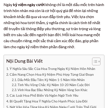
Ngày
kỷ niệm ngày cưới
không chỉ là một dấu mốc trên hành
trình hôn nhân mà còn là cơ hội quý giá để nhìn lại những
khoảnh khắc đã qua và vun đắp tình yêu. Việc lựa chọn
những bó hoa tươi thắm, ý nghĩa chính là cách tinh tế nhất
để truyền tải thông điệp yêu thương, sự trân trọng và lòng
biết ơn sâu sắc đến người bạn đời. Mỗi loài hoa mang một
câu chuyện riêng, một sắc thái cảm xúc độc đáo, góp phần
làm cho ngày kỷ niệm thêm phần đáng nhớ.
Nội Dung Bài Viết
Ý Nghĩa Sâu Sắc Của Hoa Trong Ngày Kỷ Niệm Hôn Nhân
Cẩm Nang Chọn Hoa Kỷ Niệm Phù Hợp Từng Giai Đoạn
Dấu Mốc Đầu Tiên: Kỷ Niệm 1-5 Năm Hôn Nhân
Tình Yêu Vững Chắc: Kỷ Niệm 10-20 Năm Cuộc Đời
Vinh Hoa Bạc Đầu: Những Kỷ Niệm Vàng Son Khác
Các Loài Hoa Phổ Biến Và Ngôn Ngữ Tình Yêu
Bí Quyết Tặng Hoa Ý Nghĩa Cho Hạnh Phúc Lứa Đôi
Nét Văn Hóa Tặng Hoa Kỷ Niệm Ngày Cưới Trên Thế Giới