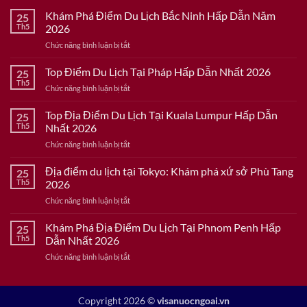
Khám Phá Điểm Du Lịch Bắc Ninh Hấp Dẫn Năm
25
Th5
2026
ở
Chức năng bình luận bị tắt
Khám
Phá
Top Điểm Du Lịch Tại Pháp Hấp Dẫn Nhất 2026
25
Điểm
Th5
ở
Chức năng bình luận bị tắt
Du
Top
Lịch
Điểm
Top Địa Điểm Du Lịch Tại Kuala Lumpur Hấp Dẫn
Bắc
25
Du
Th5
Nhất 2026
Ninh
Lịch
Hấp
ở
Chức năng bình luận bị tắt
Tại
Dẫn
Top
Pháp
Năm
Địa
Địa điểm du lịch tại Tokyo: Khám phá xứ sở Phù Tang
Hấp
25
2026
Điểm
Dẫn
Th5
2026
Du
Nhất
ở
Chức năng bình luận bị tắt
Lịch
2026
Địa
Tại
điểm
Khám Phá Địa Điểm Du Lịch Tại Phnom Penh Hấp
Kuala
25
du
Lumpur
Th5
Dẫn Nhất 2026
lịch
Hấp
ở
Chức năng bình luận bị tắt
tại
Dẫn
Khám
Tokyo:
Nhất
Phá
Khám
2026
Địa
phá
Copyright 2026 ©
visanuocngoai.vn
Điểm
xứ