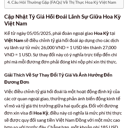
Câu Hỏi Thường Gặp (FAQs) Về Thị Thực Hoa Kỳ Việt Nam
Cập Nhật Tỷ Giá Hối Đoái Lãnh Sự Giữa
Hoa Kỳ
Việt Nam
Kể từ ngày 05/05/2025, phái đoàn ngoại giao
Hoa Kỳ
tại
Việt Nam
sẽ điều chỉnh tỷ giá hối đoái áp dụng cho các dịch
vụ lãnh sự từ mức 26,000 VND = 1 USD lên thành 27,000
VND = 1 USD. Sự thay đổi này có ý nghĩa trực tiếp đến chi
phí mà mỗi đương đơn phải đóng khi nộp phí xin thị thực.
Giải Thích Về Sự Thay Đổi Tỷ Giá Và Ảnh Hưởng Đến
Đương Đơn
Việc điều chỉnh tỷ giá hối đoái là một hoạt động định kỳ của
các cơ quan ngoại giao, thường phản ánh biến động kinh tế
vĩ mô và tỷ giá thị trường giữa hai quốc gia. Đối với đương
đơn xin visa đi
Hoa Kỳ
, điều này có nghĩa là mức phí thị thực
sẽ được quy đổi sang tiền Việt Nam Đồng với một mức cao
hơn so với trước đây. Chẳng hạn, một khoản phí 185 USD