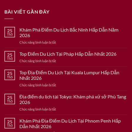
BÀI VIẾT GẦN ĐÂY
Khám Phá Điểm Du Lịch Bắc Ninh Hấp Dẫn Năm
25
Th5
2026
ở
Chức năng bình luận bị tắt
Khám
Phá
Top Điểm Du Lịch Tại Pháp Hấp Dẫn Nhất 2026
25
Điểm
Th5
ở
Chức năng bình luận bị tắt
Du
Top
Lịch
Điểm
Top Địa Điểm Du Lịch Tại Kuala Lumpur Hấp Dẫn
Bắc
25
Du
Th5
Nhất 2026
Ninh
Lịch
Hấp
ở
Chức năng bình luận bị tắt
Tại
Dẫn
Top
Pháp
Năm
Địa
Địa điểm du lịch tại Tokyo: Khám phá xứ sở Phù Tang
Hấp
25
2026
Điểm
Dẫn
Th5
2026
Du
Nhất
ở
Chức năng bình luận bị tắt
Lịch
2026
Địa
Tại
điểm
Khám Phá Địa Điểm Du Lịch Tại Phnom Penh Hấp
Kuala
25
du
Lumpur
Th5
Dẫn Nhất 2026
lịch
Hấp