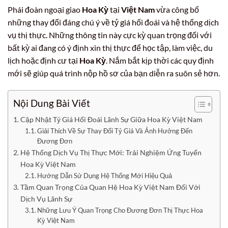
Phái đoàn ngoại giao
Hoa Kỳ
tại
Việt Nam
vừa công bố
những thay đổi đáng chú ý về tỷ giá hối đoái và hệ thống dịch
vụ thị thực. Những thông tin này cực kỳ quan trọng đối với
bất kỳ ai đang có ý định xin thị thực để học tập, làm việc, du
lịch hoặc định cư tại
Hoa Kỳ
. Nắm bắt kịp thời các quy định
mới sẽ giúp quá trình nộp hồ sơ của bạn diễn ra suôn sẻ hơn.
Nội Dung Bài Viết
Cập Nhật Tỷ Giá Hối Đoái Lãnh Sự Giữa Hoa Kỳ Việt Nam
Giải Thích Về Sự Thay Đổi Tỷ Giá Và Ảnh Hưởng Đến
Đương Đơn
Hệ Thống Dịch Vụ Thị Thực Mới: Trải Nghiệm Ứng Tuyển
Hoa Kỳ Việt Nam
Hướng Dẫn Sử Dụng Hệ Thống Mới Hiệu Quả
Tầm Quan Trọng Của Quan Hệ Hoa Kỳ Việt Nam Đối Với
Dịch Vụ Lãnh Sự
Những Lưu Ý Quan Trọng Cho Đương Đơn Thị Thực Hoa
Kỳ Việt Nam