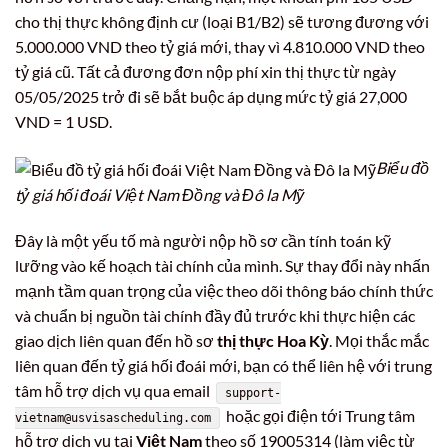
cho thị thực không định cư (loại B1/B2) sẽ tương đương với
5.000.000 VND theo tỷ giá mới, thay vì 4.810.000 VND theo
tỷ giá cũ. Tất cả đương đơn nộp phí xin thị thực từ ngày
05/05/2025 trở đi sẽ bắt buộc áp dụng mức tỷ giá 27,000
VND = 1 USD.
Biểu đồ
tỷ giá hối đoái Việt Nam Đồng và Đô la Mỹ
Đây là một yếu tố mà người nộp hồ sơ cần tính toán kỹ
lưỡng vào kế hoạch tài chính của mình. Sự thay đổi này nhấn
mạnh tầm quan trọng của việc theo dõi thông báo chính thức
và chuẩn bị nguồn tài chính đầy đủ trước khi thực hiện các
giao dịch liên quan đến hồ sơ
thị thực Hoa Kỳ
. Mọi thắc mắc
liên quan đến tỷ giá hối đoái mới, bạn có thể liên hệ với trung
tâm hỗ trợ dịch vụ qua email
support-
hoặc gọi điện tới Trung tâm
vietnam@usvisascheduling.com
hỗ trợ dịch vụ tại
Việt Nam
theo số 19005314 (làm việc từ