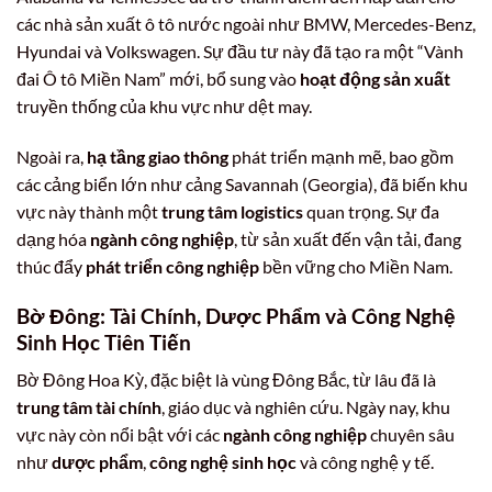
các nhà sản xuất ô tô nước ngoài như BMW, Mercedes-Benz,
Hyundai và Volkswagen. Sự đầu tư này đã tạo ra một “Vành
đai Ô tô Miền Nam” mới, bổ sung vào
hoạt động sản xuất
truyền thống của khu vực như dệt may.
Ngoài ra,
hạ tầng giao thông
phát triển mạnh mẽ, bao gồm
các cảng biển lớn như cảng Savannah (Georgia), đã biến khu
vực này thành một
trung tâm logistics
quan trọng. Sự đa
dạng hóa
ngành công nghiệp
, từ sản xuất đến vận tải, đang
thúc đẩy
phát triển công nghiệp
bền vững cho Miền Nam.
Bờ Đông:
Tài Chính, Dược Phẩm
và Công Nghệ
Sinh Học Tiên Tiến
Bờ Đông Hoa Kỳ, đặc biệt là vùng Đông Bắc, từ lâu đã là
trung tâm tài chính
, giáo dục và nghiên cứu. Ngày nay, khu
vực này còn nổi bật với các
ngành công nghiệp
chuyên sâu
như
dược phẩm
,
công nghệ sinh học
và công nghệ y tế.