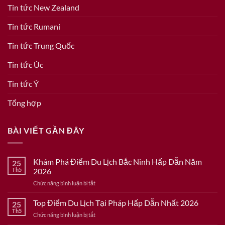
Tin tức New Zealand
Tin tức Rumani
Tin tức Trung Quốc
Tin tức Úc
Tin tức Ý
Tổng hợp
BÀI VIẾT GẦN ĐÂY
Khám Phá Điểm Du Lịch Bắc Ninh Hấp Dẫn Năm
25
Th5
2026
ở
Chức năng bình luận bị tắt
Khám
Phá
Top Điểm Du Lịch Tại Pháp Hấp Dẫn Nhất 2026
25
Điểm
Th5
ở
Chức năng bình luận bị tắt
Du
Top