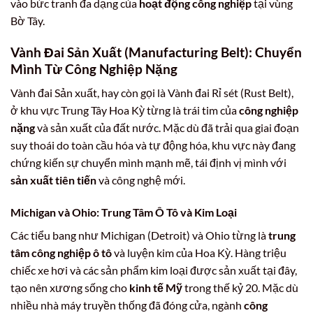
vào bức tranh đa dạng của
hoạt động công nghiệp
tại vùng
Bờ Tây.
Vành Đai Sản Xuất (Manufacturing Belt): Chuyển
Mình Từ
Công Nghiệp Nặng
Vành đai Sản xuất, hay còn gọi là Vành đai Rỉ sét (Rust Belt),
ở khu vực Trung Tây Hoa Kỳ từng là trái tim của
công nghiệp
nặng
và sản xuất của đất nước. Mặc dù đã trải qua giai đoạn
suy thoái do toàn cầu hóa và tự động hóa, khu vực này đang
chứng kiến sự chuyển mình mạnh mẽ, tái định vị mình với
sản xuất tiên tiến
và công nghệ mới.
Michigan và Ohio:
Trung Tâm Ô Tô
và Kim Loại
Các tiểu bang như Michigan (Detroit) và Ohio từng là
trung
tâm công nghiệp ô tô
và luyện kim của Hoa Kỳ. Hàng triệu
chiếc xe hơi và các sản phẩm kim loại được sản xuất tại đây,
tạo nên xương sống cho
kinh tế Mỹ
trong thế kỷ 20. Mặc dù
nhiều nhà máy truyền thống đã đóng cửa, ngành
công