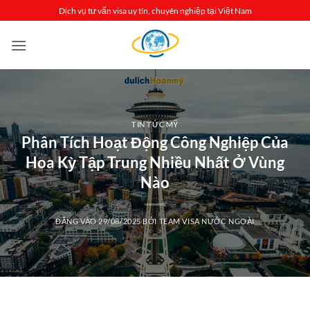
Bỏ
Dịch vụ tư vấn visa uy tín, chuyên nghiệp tại Việt Nam
qua
nội
dung
TIN TỨC MỸ
Phân Tích Hoạt Động Công Nghiệp Của
Hoa Kỳ Tập Trung Nhiều Nhất Ở Vùng
Nào
ĐĂNG VÀO
29/08/2025
BỞI
TEAM VISA NƯỚC NGOÀI