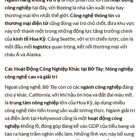
công nghiệp
tại đây, với Boeing là nhà sản xuất máy bay
thương mại lớn nhất thế giới.
Công nghệ thông tin
và
thương mại điện tử
cũng đóng vai trò chủ chốt, đưa khu vực
này trở thành một trong những động lực tăng trưởng chính
của
kinh tế Hoa Kỳ
. Cảng Seattle, với vị trí chiến lược, còn là
một đầu mối
logistics
quan trọng, kết nối thương mại với
châu Á và Alaska.
Các
Hoạt Động Công Nghiệp
Khác tại Bờ Tây: Nông nghiệp
công nghệ cao và giải trí
Ngoài công nghệ, Bờ Tây còn có các
ngành công nghiệp
đáng
chú ý khác. California, với khí hậu ôn hòa và đất đai màu mỡ,
là
trung tâm nông nghiệp
lớn của Hoa Kỳ, áp dụng nhiều
công nghệ tiên tiến trong sản xuất lương thực. Ngành giải trí
và điện ảnh tại Hollywood cũng là một
hoạt động công
nghiệp
khổng lồ, đóng góp đáng kể vào GDP của tiểu bang và
tạo ra hàng trăm nghìn việc làm. Những lĩnh vực này bổ sung