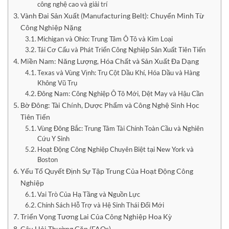
công nghệ cao và giải trí
Vành Đai Sản Xuất (Manufacturing Belt): Chuyển Mình Từ
Công Nghiệp Nặng
Michigan và Ohio: Trung Tâm Ô Tô và Kim Loại
Tái Cơ Cấu và Phát Triển Công Nghiệp Sản Xuất Tiên Tiến
Miền Nam: Năng Lượng, Hóa Chất và Sản Xuất Đa Dạng
Texas và Vùng Vịnh: Trụ Cột Dầu Khí, Hóa Dầu và Hàng
Không Vũ Trụ
Đông Nam: Công Nghiệp Ô Tô Mới, Dệt May và Hậu Cần
Bờ Đông: Tài Chính, Dược Phẩm và Công Nghệ Sinh Học
Tiên Tiến
Vùng Đông Bắc: Trung Tâm Tài Chính Toàn Cầu và Nghiên
Cứu Y Sinh
Hoạt Động Công Nghiệp Chuyên Biệt tại New York và
Boston
Yếu Tố Quyết Định Sự Tập Trung Của Hoạt Động Công
Nghiệp
Vai Trò Của Hạ Tầng và Nguồn Lực
Chính Sách Hỗ Trợ và Hệ Sinh Thái Đổi Mới
Triển Vọng Tương Lai Của Công Nghiệp Hoa Kỳ
Câu Hỏi Thường Gặp (FAQs)