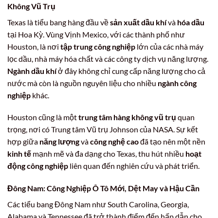
Không Vũ Trụ
Texas là tiểu bang hàng đầu về
sản xuất dầu khí
và
hóa dầu
tại Hoa Kỳ. Vùng Vịnh Mexico, với các thành phố như
Houston, là nơi
tập trung công nghiệp
lớn của các nhà máy
lọc dầu, nhà máy hóa chất và các công ty dịch vụ năng lượng.
Ngành dầu khí
ở đây không chỉ cung cấp năng lượng cho cả
nước mà còn là nguồn nguyên liệu cho nhiều
ngành công
nghiệp
khác.
Houston cũng là một
trung tâm hàng không vũ trụ
quan
trọng, nơi có Trung tâm Vũ trụ Johnson của NASA. Sự kết
hợp giữa
năng lượng
và
công nghệ cao
đã tạo nên một nền
kinh tế
mạnh mẽ và đa dạng cho Texas, thu hút nhiều
hoạt
động công nghiệp
liên quan đến nghiên cứu và phát triển.
Đông Nam:
Công Nghiệp Ô Tô
Mới, Dệt May và Hậu Cần
Các tiểu bang Đông Nam như South Carolina, Georgia,
Alabama và Tennessee đã trở thành điểm đến hấp dẫn cho