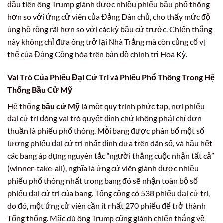
đầu tiên ông Trump giành được nhiều phiếu bầu phổ thông
hơn so với ứng cử viên của Đảng Dân chủ, cho thấy mức độ
ủng hộ rộng rãi hơn so với các kỳ bầu cử trước. Chiến thắng
này không chỉ đưa ông trở lại Nhà Trắng mà còn củng cố vị
thế của Đảng Cộng hòa trên bản đồ chính trị Hoa Kỳ.
Vai Trò Của Phiếu Đại Cử Tri và Phiếu Phổ Thông Trong Hệ
Thống Bầu Cử Mỹ
Hệ thống
bầu cử Mỹ
là một quy trình phức tạp, nơi phiếu
đại cử tri đóng vai trò quyết định chứ không phải chỉ đơn
thuần là phiếu phổ thông. Mỗi bang được phân bổ một số
lượng phiếu đại cử tri nhất định dựa trên dân số, và hầu hết
các bang áp dụng nguyên tắc “người thắng cuộc nhận tất cả”
(winner-take-all), nghĩa là ứng cử viên giành được nhiều
phiếu phổ thông nhất trong bang đó sẽ nhận toàn bộ số
phiếu đại cử tri của bang. Tổng cộng có 538 phiếu đại cử tri,
do đó, một ứng cử viên cần ít nhất 270 phiếu để trở thành
Tổng thống. Mặc dù ông Trump cũng giành chiến thắng về