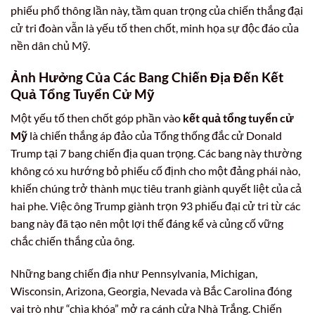
phiếu phổ thông lần này, tầm quan trọng của chiến thắng đại
cử tri đoàn vẫn là yếu tố then chốt, minh họa sự độc đáo của
nền dân chủ Mỹ.
Ảnh Hưởng Của Các Bang Chiến Địa Đến Kết
Quả Tổng Tuyển Cử Mỹ
Một yếu tố then chốt góp phần vào
kết quả tổng tuyển cử
Mỹ
là chiến thắng áp đảo của Tổng thống đắc cử Donald
Trump tại 7 bang chiến địa quan trọng. Các bang này thường
không có xu hướng bỏ phiếu cố định cho một đảng phái nào,
khiến chúng trở thành mục tiêu tranh giành quyết liệt của cả
hai phe. Việc ông Trump giành trọn 93 phiếu đại cử tri từ các
bang này đã tạo nên một lợi thế đáng kể và củng cố vững
chắc chiến thắng của ông.
Những bang chiến địa như Pennsylvania, Michigan,
Wisconsin, Arizona, Georgia, Nevada và Bắc Carolina đóng
vai trò như “chìa khóa” mở ra cánh cửa Nhà Trắng. Chiến