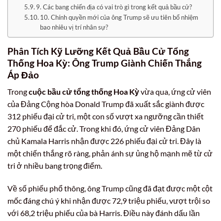
9. Các bang chiến địa có vai trò gì trong kết quả bầu cử?
10. Chính quyền mới của ông Trump sẽ ưu tiên bổ nhiệm
bao nhiêu vị trí nhân sự?
Phân Tích Kỹ Lưỡng Kết Quả Bầu Cử Tổng
Thống Hoa Kỳ: Ông Trump Giành Chiến Thắng
Áp Đảo
Trong
cuộc bầu cử tổng thống Hoa Kỳ
vừa qua, ứng cử viên
của Đảng Cộng hòa Donald Trump đã xuất sắc giành được
312 phiếu đại cử tri, một con số vượt xa ngưỡng cần thiết
270 phiếu để đắc cử. Trong khi đó, ứng cử viên Đảng Dân
chủ Kamala Harris nhận được 226 phiếu đại cử tri. Đây là
một chiến thắng rõ ràng, phản ánh sự ủng hộ mạnh mẽ từ cử
tri ở nhiều bang trọng điểm.
Về số phiếu phổ thông, ông Trump cũng đã đạt được một cột
mốc đáng chú ý khi nhận được 72,9 triệu phiếu, vượt trội so
với 68,2 triệu phiếu của bà Harris. Điều này đánh dấu lần