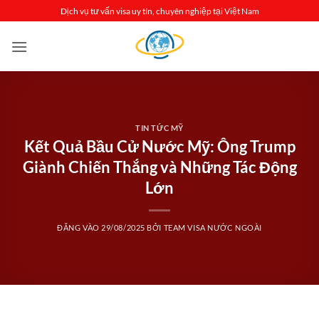
Bỏ
Dịch vụ tư vấn visa uy tín, chuyên nghiệp tại Việt Nam
qua
nội
dung
TIN TỨC MỸ
Kết Quả Bầu Cử Nước Mỹ: Ông Trump
Giành Chiến Thắng và Những Tác Động
Lớn
ĐĂNG VÀO
29/08/2025
BỞI
TEAM VISA NƯỚC NGOÀI