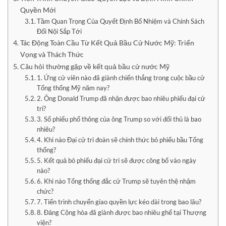
Quyền Mới
Tầm Quan Trọng Của Quyết Định Bổ Nhiệm và Chính Sách
Đối Nội Sắp Tới
Tác Động Toàn Cầu Từ Kết Quả Bầu Cử Nước Mỹ: Triển
Vọng và Thách Thức
Câu hỏi thường gặp về kết quả bầu cử nước Mỹ
1. Ứng cử viên nào đã giành chiến thắng trong cuộc bầu cử
Tổng thống Mỹ năm nay?
2. Ông Donald Trump đã nhận được bao nhiêu phiếu đại cử
tri?
3. Số phiếu phổ thông của ông Trump so với đối thủ là bao
nhiêu?
4. Khi nào Đại cử tri đoàn sẽ chính thức bỏ phiếu bầu Tổng
thống?
5. Kết quả bỏ phiếu đại cử tri sẽ được công bố vào ngày
nào?
6. Khi nào Tổng thống đắc cử Trump sẽ tuyên thệ nhậm
chức?
7. Tiến trình chuyển giao quyền lực kéo dài trong bao lâu?
8. Đảng Cộng hòa đã giành được bao nhiêu ghế tại Thượng
viện?