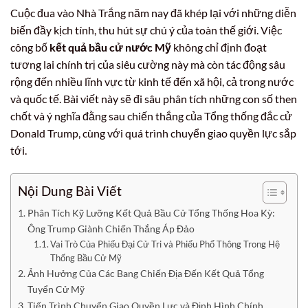
Cuộc đua vào Nhà Trắng năm nay đã khép lại với những diễn
biến đầy kịch tính, thu hút sự chú ý của toàn thế giới. Việc
công bố
kết quả bầu cử nước Mỹ
không chỉ định đoạt
tương lai chính trị của siêu cường này mà còn tác động sâu
rộng đến nhiều lĩnh vực từ kinh tế đến xã hội, cả trong nước
và quốc tế. Bài viết này sẽ đi sâu phân tích những con số then
chốt và ý nghĩa đằng sau chiến thắng của Tổng thống đắc cử
Donald Trump, cùng với quá trình chuyển giao quyền lực sắp
tới.
Nội Dung Bài Viết
Phân Tích Kỹ Lưỡng Kết Quả Bầu Cử Tổng Thống Hoa Kỳ:
Ông Trump Giành Chiến Thắng Áp Đảo
Vai Trò Của Phiếu Đại Cử Tri và Phiếu Phổ Thông Trong Hệ
Thống Bầu Cử Mỹ
Ảnh Hưởng Của Các Bang Chiến Địa Đến Kết Quả Tổng
Tuyển Cử Mỹ
Tiến Trình Chuyển Giao Quyền Lực và Định Hình Chính