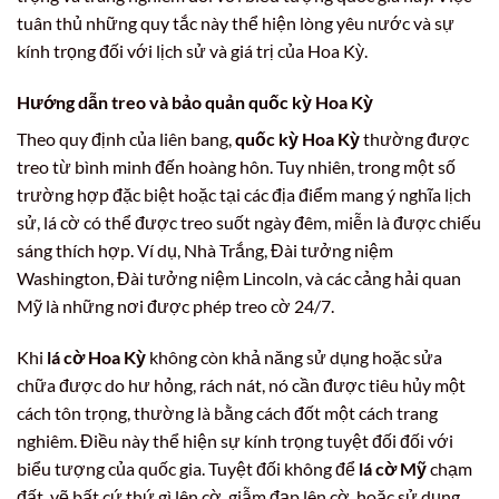
tuân thủ những quy tắc này thể hiện lòng yêu nước và sự
kính trọng đối với lịch sử và giá trị của Hoa Kỳ.
Hướng dẫn treo và bảo quản
quốc kỳ Hoa Kỳ
Theo quy định của liên bang,
quốc kỳ Hoa Kỳ
thường được
treo từ bình minh đến hoàng hôn. Tuy nhiên, trong một số
trường hợp đặc biệt hoặc tại các địa điểm mang ý nghĩa lịch
sử, lá cờ có thể được treo suốt ngày đêm, miễn là được chiếu
sáng thích hợp. Ví dụ, Nhà Trắng, Đài tưởng niệm
Washington, Đài tưởng niệm Lincoln, và các cảng hải quan
Mỹ là những nơi được phép treo cờ 24/7.
Khi
lá cờ Hoa Kỳ
không còn khả năng sử dụng hoặc sửa
chữa được do hư hỏng, rách nát, nó cần được tiêu hủy một
cách tôn trọng, thường là bằng cách đốt một cách trang
nghiêm. Điều này thể hiện sự kính trọng tuyệt đối đối với
biểu tượng của quốc gia. Tuyệt đối không để
lá cờ Mỹ
chạm
đất, vẽ bất cứ thứ gì lên cờ, giẫm đạp lên cờ, hoặc sử dụng