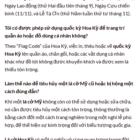
Ngày Lao động (thứ Hai đầu tiên tháng 9), Ngày Cựu chiến
binh (11/11), và Lễ Tạ Ơn (thứ Năm tuần thứ tư tháng 11).
Tôi có được phép sử dụng
quốc kỳ Hoa Kỳ
để trang trí
quần áo hoặc đồ dùng cá nhân không?
Theo “Flag Code” của Hoa Kỳ, việc in, thêu hoặc vẽ
quốc kỳ
Hoa Kỳ
lên quần áo, chăn gối, hoặc các vật dụng cá nhân
khác như đồ lót không được khuyến khích và được xem là
thiếu tôn trọng.
Làm thế nào để tiêu hủy một
lá cờ Mỹ
cũ hoặc bị hỏng một
cách đúng đắn?
Khi một
lá cờ Mỹ
không còn có thể sử dụng hoặc sửa chữa,
nó cần được tiêu hủy một cách tôn trọng, thông thường là
bằng cách đốt một cách trang nghiêm trong một nghi lễ phù
hợp, để thể hiện sự kính trọng đối với biểu tượng quốc gia.
Lá cờ Hoa Kỳ
có một ý nghĩa vô cùng quan trọng trong đời