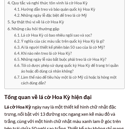
Quy tắc và nghi thức tôn vinh lá cờ Hoa Kỳ
Hướng dẫn treo và bảo quản quốc kỳ Hoa Kỳ
Những ngày lễ đặc biệt để treo lá cờ Mỹ
Sự thật thú vị về lá cờ Hoa Kỳ
Những câu hỏi thường gặp
Lá cờ Hoa Kỳ có bao nhiêu ngôi sao và sọc?
Ý nghĩa của các màu sắc trên quốc kỳ Hoa Kỳ là gì?
Ai là người thiết kế phiên bản 50 sao của lá cờ Mỹ?
Khi nào nên treo lá cờ Hoa Kỳ?
Những ngày lễ nào bắt buộc phải treo lá cờ Hoa Kỳ?
Tôi có được phép sử dụng quốc kỳ Hoa Kỳ để trang trí quần
áo hoặc đồ dùng cá nhân không?
Làm thế nào để tiêu hủy một lá cờ Mỹ cũ hoặc bị hỏng một
cách đúng đắn?
Tổng quan về
lá cờ Hoa Kỳ
hiện đại
Lá cờ Hoa Kỳ
ngày nay là một thiết kế hình chữ nhật đặc
trưng, nổi bật với 13 đường sọc ngang xen kẽ màu đỏ và
trắng, cùng với một hình chữ nhật màu xanh lam ở góc trên
bên trái chứa 50 ngôi sao trắng. Thiết kế này không chỉ mang