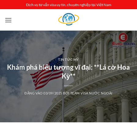
Bỏ
Dịch vụ tư vấn visa uy tín, chuyên nghiệp tại Việt Nam
qua
nội
dung
TIN TỨC MỸ
Khám phá biểu tượng vĩ đại: **Lá cờ Hoa
Kỳ**
ĐĂNG VÀO
03/09/2025
BỞI
TEAM VISA NƯỚC NGOÀI