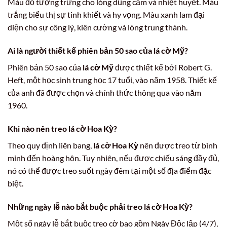
Màu đỏ tượng trưng cho lòng dũng cảm và nhiệt huyết. Màu
trắng biểu thị sự tinh khiết và hy vọng. Màu xanh lam đại
diện cho sự công lý, kiên cường và lòng trung thành.
Ai là người thiết kế phiên bản 50 sao của
lá cờ Mỹ
?
Phiên bản 50 sao của
lá cờ Mỹ
được thiết kế bởi Robert G.
Heft, một học sinh trung học 17 tuổi, vào năm 1958. Thiết kế
của anh đã được chọn và chính thức thông qua vào năm
1960.
Khi nào nên treo
lá cờ Hoa Kỳ
?
Theo quy định liên bang,
lá cờ Hoa Kỳ
nên được treo từ bình
minh đến hoàng hôn. Tuy nhiên, nếu được chiếu sáng đầy đủ,
nó có thể được treo suốt ngày đêm tại một số địa điểm đặc
biệt.
Những ngày lễ nào bắt buộc phải treo
lá cờ Hoa Kỳ
?
Một số ngày lễ bắt buộc treo cờ bao gồm Ngày Độc lập (4/7),