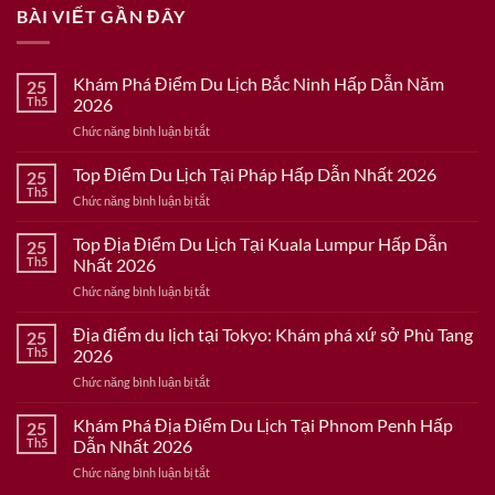
BÀI VIẾT GẦN ĐÂY
Khám Phá Điểm Du Lịch Bắc Ninh Hấp Dẫn Năm
25
Th5
2026
ở
Chức năng bình luận bị tắt
Khám
Phá
Top Điểm Du Lịch Tại Pháp Hấp Dẫn Nhất 2026
25
Điểm
Th5
ở
Chức năng bình luận bị tắt
Du
Top
Lịch
Điểm
Top Địa Điểm Du Lịch Tại Kuala Lumpur Hấp Dẫn
Bắc
25
Du
Th5
Nhất 2026
Ninh
Lịch
Hấp
ở
Chức năng bình luận bị tắt
Tại
Dẫn
Top
Pháp
Năm
Địa
Địa điểm du lịch tại Tokyo: Khám phá xứ sở Phù Tang
Hấp
25
2026
Điểm
Dẫn
Th5
2026
Du
Nhất
ở
Chức năng bình luận bị tắt
Lịch
2026
Địa
Tại
điểm
Khám Phá Địa Điểm Du Lịch Tại Phnom Penh Hấp
Kuala
25
du
Lumpur
Th5
Dẫn Nhất 2026
lịch
Hấp
ở
Chức năng bình luận bị tắt
tại
Dẫn
Khám
Tokyo: