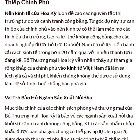
Thiệp Chính Phủ
Nền kinh tế của Hoa Kỳ
luôn đề cao các nguyên tắc thị
trường tự do và cạnh tranh công bằng. Từ góc độ này, sự can
thiệp của chính phủ vào nền kinh tế có thể làm méo mó các
tín hiệu thị trường, tạo ra lợi thế không công bằng cho các
doanh nghiệp được hỗ trợ. Dù Việt Nam đã nỗ lực tiến hành
cải cách kinh tế trong hơn 20 năm qua, với nhiều thành tựu
đáng kể, Bộ Thương mại Hoa Kỳ vẫn nhận thấy sự tham gia
rộng khắp của chính phủ vào
kinh tế Việt Nam
đã làm sai
lệch giá cả và chi phí, khiến chúng không thể được sử dụng
làm cơ sở tính thuế chống bán phá giá.
Vai Trò Bảo Hộ Ngành Sản Xuất Nội Địa
Mục tiêu chính của các chính sách phòng vệ thương mại của
Bộ Thương mại Hoa Kỳ là bảo vệ các ngành sản xuất nội địa
khỏi sự cạnh tranh không công bằng. Khi các sản phẩm nhập
khẩu được bán phá giá, chúng có thể gây áp lực lên giá cả,
giảm doanh thu và lợi nhuận của các công ty Mỹ, thậm chí