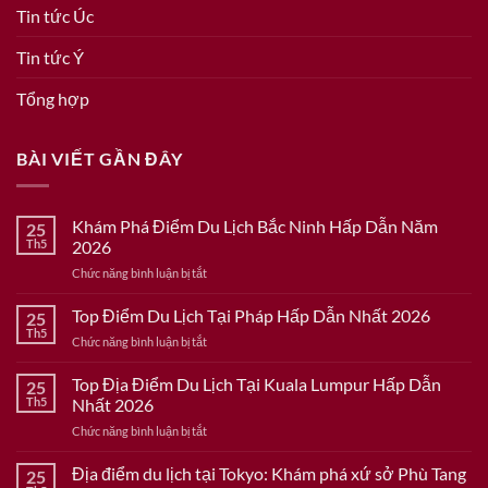
Tin tức Úc
Tin tức Ý
Tổng hợp
BÀI VIẾT GẦN ĐÂY
Khám Phá Điểm Du Lịch Bắc Ninh Hấp Dẫn Năm
25
Th5
2026
ở
Chức năng bình luận bị tắt
Khám
Phá
Top Điểm Du Lịch Tại Pháp Hấp Dẫn Nhất 2026
25
Điểm
Th5
ở
Chức năng bình luận bị tắt
Du
Top
Lịch
Điểm
Top Địa Điểm Du Lịch Tại Kuala Lumpur Hấp Dẫn
Bắc
25
Du
Th5
Nhất 2026
Ninh
Lịch
Hấp
ở
Chức năng bình luận bị tắt
Tại
Dẫn
Top
Pháp
Năm
Địa
Địa điểm du lịch tại Tokyo: Khám phá xứ sở Phù Tang
Hấp
25
2026
Điểm