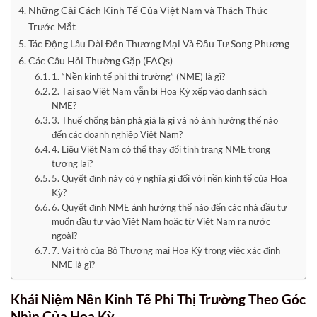
Những Cải Cách Kinh Tế Của Việt Nam và Thách Thức
Trước Mắt
Tác Động Lâu Dài Đến Thương Mại Và Đầu Tư Song Phương
Các Câu Hỏi Thường Gặp (FAQs)
1. “Nền kinh tế phi thị trường” (NME) là gì?
2. Tại sao Việt Nam vẫn bị Hoa Kỳ xếp vào danh sách
NME?
3. Thuế chống bán phá giá là gì và nó ảnh hưởng thế nào
đến các doanh nghiệp Việt Nam?
4. Liệu Việt Nam có thể thay đổi tình trạng NME trong
tương lai?
5. Quyết định này có ý nghĩa gì đối với nền kinh tế của Hoa
Kỳ?
6. Quyết định NME ảnh hưởng thế nào đến các nhà đầu tư
muốn đầu tư vào Việt Nam hoặc từ Việt Nam ra nước
ngoài?
7. Vai trò của Bộ Thương mại Hoa Kỳ trong việc xác định
NME là gì?
Khái Niệm Nền Kinh Tế Phi Thị Trường Theo Góc
Nhìn Của Hoa Kỳ