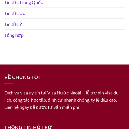
Tin tức Trung Quốc
Tin tức Úc
Tin tức Ý
Tổng hợp
VỀ CHÚNG TÔI
Dịch vụ visa uy tín tại Visa Nước Ngoài! Hỗ trợ xin visa du
lịch, công tác, học tập, định cư nhanh chóng, tỷ lệ đậu cao.
Liên hệ ngay để được tư vấn miễn phí!
THÔNG TIN HỖ TRỢ