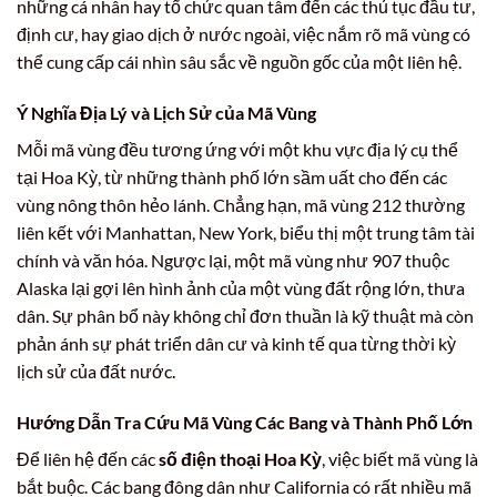
những cá nhân hay tổ chức quan tâm đến các thủ tục đầu tư,
định cư, hay giao dịch ở nước ngoài, việc nắm rõ mã vùng có
thể cung cấp cái nhìn sâu sắc về nguồn gốc của một liên hệ.
Ý Nghĩa Địa Lý và Lịch Sử của Mã Vùng
Mỗi mã vùng đều tương ứng với một khu vực địa lý cụ thể
tại Hoa Kỳ, từ những thành phố lớn sầm uất cho đến các
vùng nông thôn hẻo lánh. Chẳng hạn, mã vùng 212 thường
liên kết với Manhattan, New York, biểu thị một trung tâm tài
chính và văn hóa. Ngược lại, một mã vùng như 907 thuộc
Alaska lại gợi lên hình ảnh của một vùng đất rộng lớn, thưa
dân. Sự phân bổ này không chỉ đơn thuần là kỹ thuật mà còn
phản ánh sự phát triển dân cư và kinh tế qua từng thời kỳ
lịch sử của đất nước.
Hướng Dẫn Tra Cứu Mã Vùng Các Bang và Thành Phố Lớn
Để liên hệ đến các
số điện thoại Hoa Kỳ
, việc biết mã vùng là
bắt buộc. Các bang đông dân như California có rất nhiều mã