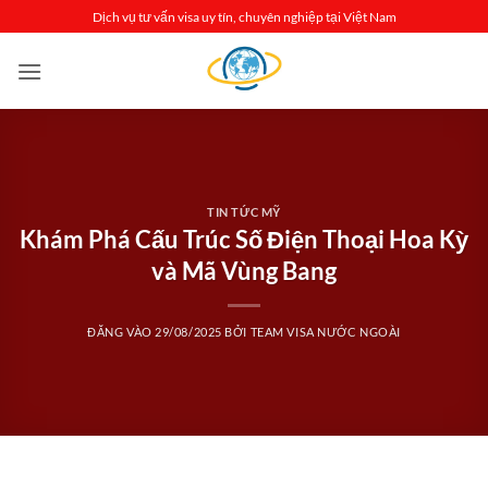
Bỏ
Dịch vụ tư vấn visa uy tín, chuyên nghiệp tại Việt Nam
qua
nội
dung
TIN TỨC MỸ
Khám Phá Cấu Trúc Số Điện Thoại Hoa Kỳ
và Mã Vùng Bang
ĐĂNG VÀO
29/08/2025
BỞI
TEAM VISA NƯỚC NGOÀI