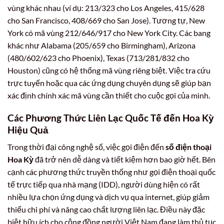
vùng khác nhau (ví dụ: 213/323 cho Los Angeles, 415/628
cho San Francisco, 408/669 cho San Jose). Tương tự, New
York có mã vùng 212/646/917 cho New York City. Các bang
khác như Alabama (205/659 cho Birmingham), Arizona
(480/602/623 cho Phoenix), Texas (713/281/832 cho
Houston) cũng có hệ thống mã vùng riêng biệt. Việc tra cứu
trực tuyến hoặc qua các ứng dụng chuyên dụng sẽ giúp bạn
xác định chính xác mã vùng cần thiết cho cuộc gọi của mình.
Các Phương Thức Liên Lạc Quốc Tế đến Hoa Kỳ
Hiệu Quả
Trong thời đại công nghệ số, việc gọi điện đến
số điện thoại
Hoa Kỳ
đã trở nên dễ dàng và tiết kiệm hơn bao giờ hết. Bên
cạnh các phương thức truyền thống như gọi điện thoại quốc
tế trực tiếp qua nhà mạng (IDD), người dùng hiện có rất
nhiều lựa chọn ứng dụng và dịch vụ qua internet, giúp giảm
thiểu chi phí và nâng cao chất lượng liên lạc. Điều này đặc
biệt hữu ích cho cộng đồng người Việt Nam đang làm thủ tục