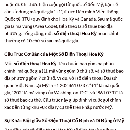
hoặc đi. Khi thực hiện cuộc gọi từ quốc tế đến Mỹ, bạn sẽ
cần sử dụng mã quốc gia “+1”, được Liên minh Viễn thông
Quốc tế (ITU) quy định cho Hoa Kỳ và Canada. Sau mã quốc
gia là mã vùng (Area Code), tiếp theo là số thuê bao địa
phương. Tổng cộng, một
số điện thoại Hoa Kỳ
hoàn chỉnh
thường có 10 chữ số sau mã quốc gia.
Cấu Trúc Cơ Bản của Một Số Điện Thoại Hoa Kỳ
Một
số điện thoại Hoa Kỳ
tiêu chuẩn bao gồm ba phần
chính: mã quốc gia (1), mã vùng gồm 3 chữ số, và số thuê bao
địa phương gồm 7 chữ số. Ví dụ, với số điện thoại Đại sứ
quán Việt Nam tại Mỹ là +1 202 861 0737, “+1” là mã quốc
gia, “202” là mã vùng của Washington, D.C., và “861 0737” là
số thuê bao cụ thể. Cấu trúc này giúp định vị cuộc gọi chính
xác đến từng khu vực địa lý cụ thể trên khắp nước Mỹ.
Sự Khác Biệt giữa Số Điện Thoại Cố Định và Di Động ở Mỹ
Ban đầu, các
số điện thoại Hoa Kỳ
cố định thường được