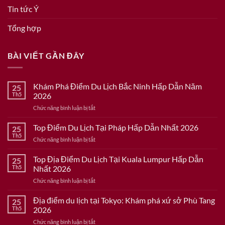
Tin tức Ý
Tổng hợp
BÀI VIẾT GẦN ĐÂY
Khám Phá Điểm Du Lịch Bắc Ninh Hấp Dẫn Năm
25
Th5
2026
ở
Chức năng bình luận bị tắt
Khám
Phá
Top Điểm Du Lịch Tại Pháp Hấp Dẫn Nhất 2026
25
Điểm
Th5
ở
Chức năng bình luận bị tắt
Du
Top
Lịch
Điểm
Top Địa Điểm Du Lịch Tại Kuala Lumpur Hấp Dẫn
Bắc
25
Du
Th5
Nhất 2026
Ninh
Lịch
Hấp
ở
Chức năng bình luận bị tắt
Tại
Dẫn
Top
Pháp
Năm
Địa
Địa điểm du lịch tại Tokyo: Khám phá xứ sở Phù Tang
Hấp
25
2026
Điểm
Dẫn
Th5
2026
Du
Nhất
ở
Chức năng bình luận bị tắt
Lịch
2026