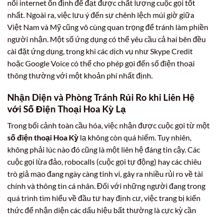
nối internet ổn định để đạt được chất lượng cuộc gọi tốt
nhất. Ngoài ra, việc lưu ý đến sự chênh lệch múi giờ giữa
Việt Nam và Mỹ cũng vô cùng quan trọng để tránh làm phiền
người nhận. Một số ứng dụng có thể yêu cầu cả hai bên đều
cài đặt ứng dụng, trong khi các dịch vụ như Skype Credit
hoặc Google Voice có thể cho phép gọi đến số điện thoại
thông thường với một khoản phí nhất định.
Nhận Diện và Phòng Tránh Rủi Ro khi Liên Hệ
với Số Điện Thoại Hoa Kỳ Lạ
Trong bối cảnh toàn cầu hóa, việc nhận được cuộc gọi từ một
số điện thoại Hoa Kỳ
lạ không còn quá hiếm. Tuy nhiên,
không phải lúc nào đó cũng là một liên hệ đáng tin cậy. Các
cuộc gọi lừa đảo, robocalls (cuộc gọi tự động) hay các chiêu
trò giả mạo đang ngày càng tinh vi, gây ra nhiều rủi ro về tài
chính và thông tin cá nhân. Đối với những người đang trong
quá trình tìm hiểu về đầu tư hay định cư, việc trang bị kiến
thức để nhận diện các dấu hiệu bất thường là cực kỳ cần