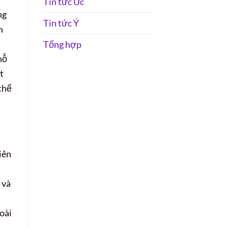
Tin tức Úc
ng
Tin tức Ý
h
Tổng hợp
hỗ
t
 thể
iên
 và
oài