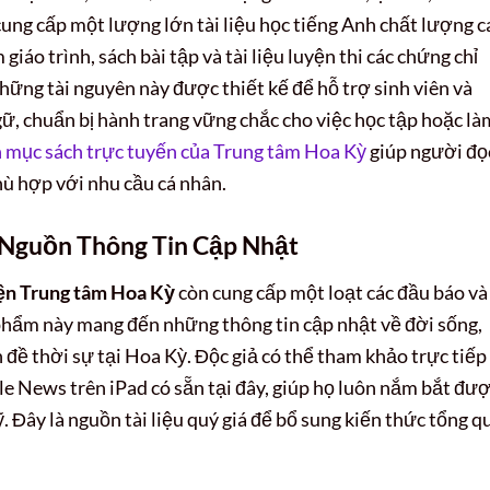
cung cấp một lượng lớn tài liệu học tiếng Anh chất lượng c
iáo trình, sách bài tập và tài liệu luyện thi các chứng chỉ
ững tài nguyên này được thiết kế để hỗ trợ sinh viên và
gữ, chuẩn bị hành trang vững chắc cho việc học tập hoặc là
 mục sách trực tuyến của Trung tâm Hoa Kỳ
giúp người đọ
hù hợp với nhu cầu cá nhân.
 Nguồn Thông Tin Cập Nhật
ện Trung tâm Hoa Kỳ
còn cung cấp một loạt các đầu báo và
n phẩm này mang đến những thông tin cập nhật về đời sống,
 đề thời sự tại Hoa Kỳ. Độc giả có thể tham khảo trực tiếp 
le News trên iPad có sẵn tại đây, giúp họ luôn nắm bắt đư
 Đây là nguồn tài liệu quý giá để bổ sung kiến thức tổng q