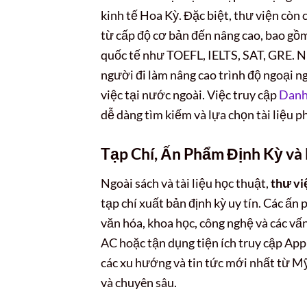
kinh tế Hoa Kỳ. Đặc biệt, thư viện còn 
từ cấp độ cơ bản đến nâng cao, bao gồm g
quốc tế như TOEFL, IELTS, SAT, GRE. Nh
người đi làm nâng cao trình độ ngoại n
việc tại nước ngoài. Việc truy cập
Danh
dễ dàng tìm kiếm và lựa chọn tài liệu p
Tạp Chí, Ấn Phẩm Định Kỳ và
Ngoài sách và tài liệu học thuật,
thư vi
tạp chí xuất bản định kỳ uy tín. Các ấ
văn hóa, khoa học, công nghệ và các vấn
AC hoặc tận dụng tiện ích truy cập App
các xu hướng và tin tức mới nhất từ Mỹ.
và chuyên sâu.