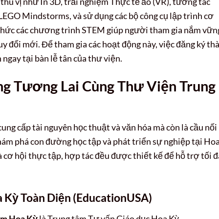
thú vị như In 3D, trải nghiệm Thực tế ảo (VR), tương tác
 LEGO Mindstorms, và sử dụng các bộ công cụ lập trình cơ
chức các chương trình STEM giúp người tham gia nắm vữn
uy đổi mới. Để tham gia các hoạt động này, việc đăng ký th
 ngay tại bàn lễ tân của thư viện.
 Tương Lai Cùng Thư Viện Trung
cung cấp tài nguyên học thuật và văn hóa mà còn là cầu nối
ám phá con đường học tập và phát triển sự nghiệp tại Ho
 cơ hội thực tập, hợp tác đều được thiết kế để hỗ trợ tối đ
 Kỳ Toàn Diện (EducationUSA)
âm Hoa Kỳ
là Trung tâm Tư vấn Giáo dục Hoa Kỳ