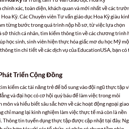
 chính xác, toàn diện, khách quan và mới nhất về các trườ
i Hoa Kỳ. Các Chuyên viên Tư vấn giáo dục Hoa Kỳ giàu kin
m từng bước trong quá trình nộp hồ sơ, từ việc lựa chọn
 sở thích cá nhân, tìm kiếm thông tin về các chương trình 
giúp học sinh, sinh viên hiện thực hóa giấc mơ du học Mỹ mộ
thông tin chi tiết về các dịch vụ của EducationUSA, bạn có
Phát Triển Cộng Đồng
m kiếm các tài năng trẻ để bổ sung vào đội ngũ thực tập v
đẳng và đại học có cơ hội quý báu để làm việc trong môi
n môn và hiểu biết sâu sắc hơn về các hoạt động ngoại giao
ng chỉ mang lại kinh nghiệm làm việc thực tế mà còn là nền
. Thông tin tuyển dụng thực tập được cập nhật tại đây. Ng
 cửa hợp tác với các tổ chức, cá nhân có chung tầm nhìn