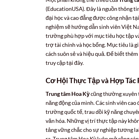
(EducationUSA). Đây là nguồn thông tin
đại học và cao đẳng được công nhận tạ
nghiệm sẽ hướng dẫn sinh viên Việt Na
trường phù hợp với mục tiêu học tập và
trợ tài chính và học bổng. Mục tiêu là 
cách suôn sẻ và hiệu quả. Để biết thêm 
truy cập tại đây.
Cơ Hội Thực Tập và Hợp Tác 
Trung tâm Hoa Kỳ
cũng thường xuyên tì
năng động của mình. Các sinh viên cao 
trường quốc tế, trau dồi kỹ năng chuyê
văn hóa. Những vị trí thực tập này khô
tảng vững chắc cho sự nghiệp tương lai
ra, Trung tâm Hoa Kỳ luôn mở rộng cánh