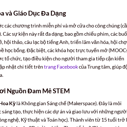
a và Giáo Dục Đa Dạng
c các chương trình miễn phí và mở cửa cho công chúng (c
Các sự kiện này rất đa dạng, bao gồm chiếu phim, các buổ
, hội thảo, câu lạc bộ tiếng Anh, triển lãm văn hóa, hội chợ
in về học bổng. Đặc biệt, các khóa học trực tuyến mở (MOOC
c tổ chức, tạo điều kiện cho người tham gia tiếp cận kiến
ập nhật chi tiết trên
trang Facebook
của Trung tâm, giúp đ
a.
Khơi Nguồn Đam Mê STEM
 Hoa Kỳ
là Không gian Sáng chế (Makerspace). Đây là môi
 sáng tạo, thực hiện các dự án và giao lưu với những ngườ
ng nghệ, Kỹ thuật và Toán học). Thành viên từ 15 tuổi trở 