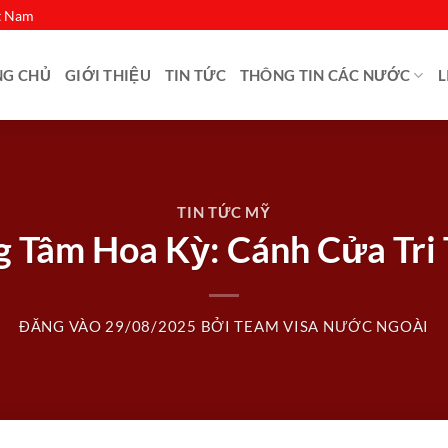
ệt Nam
NG CHỦ
GIỚI THIỆU
TIN TỨC
THÔNG TIN CÁC NƯỚC
L
TIN TỨC MỸ
g Tâm Hoa Kỳ: Cánh Cửa Tr
ĐĂNG VÀO
29/08/2025
BỞI
TEAM VISA NƯỚC NGOÀI