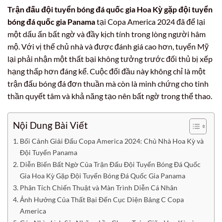
Trận đấu đội tuyển bóng đá quốc gia Hoa Kỳ gặp đội tuyển
bóng đá quốc gia Panama
tại Copa America 2024 đã để lại
một dấu ấn bất ngờ và đầy kịch tính trong lòng người hâm
mộ. Với vị thế chủ nhà và được đánh giá cao hơn, tuyển Mỹ
lại phải nhận một thất bại không tưởng trước đối thủ bị xếp
hạng thấp hơn đáng kể. Cuộc đối đầu này không chỉ là một
trận đấu bóng đá đơn thuần mà còn là minh chứng cho tinh
thần quyết tâm và khả năng tạo nên bất ngờ trong thể thao.
Nội Dung Bài Viết
Bối Cảnh Giải Đấu Copa America 2024: Chủ Nhà Hoa Kỳ và
Đội Tuyển Panama
Diễn Biến Bất Ngờ Của Trận Đấu Đội Tuyển Bóng Đá Quốc
Gia Hoa Kỳ Gặp Đội Tuyển Bóng Đá Quốc Gia Panama
Phân Tích Chiến Thuật và Màn Trình Diễn Cá Nhân
Ảnh Hưởng Của Thất Bại Đến Cục Diện Bảng C Copa
America