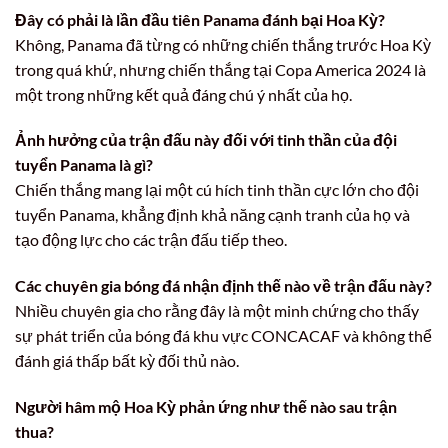
Đây có phải là lần đầu tiên Panama đánh bại Hoa Kỳ?
Không, Panama đã từng có những chiến thắng trước Hoa Kỳ
trong quá khứ, nhưng chiến thắng tại Copa America 2024 là
một trong những kết quả đáng chú ý nhất của họ.
Ảnh hưởng của trận đấu này đối với tinh thần của đội
tuyển Panama là gì?
Chiến thắng mang lại một cú hích tinh thần cực lớn cho đội
tuyển Panama, khẳng định khả năng cạnh tranh của họ và
tạo động lực cho các trận đấu tiếp theo.
Các chuyên gia bóng đá nhận định thế nào về trận đấu này?
Nhiều chuyên gia cho rằng đây là một minh chứng cho thấy
sự phát triển của bóng đá khu vực CONCACAF và không thể
đánh giá thấp bất kỳ đối thủ nào.
Người hâm mộ Hoa Kỳ phản ứng như thế nào sau trận
thua?