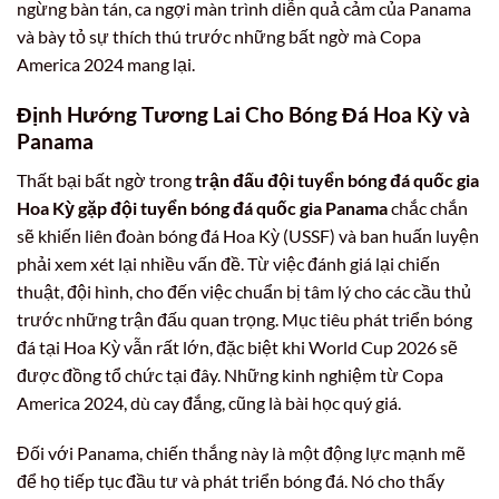
ngừng bàn tán, ca ngợi màn trình diễn quả cảm của Panama
và bày tỏ sự thích thú trước những bất ngờ mà Copa
America 2024 mang lại.
Định Hướng Tương Lai Cho Bóng Đá Hoa Kỳ và
Panama
Thất bại bất ngờ trong
trận đấu đội tuyển bóng đá quốc gia
Hoa Kỳ gặp đội tuyển bóng đá quốc gia Panama
chắc chắn
sẽ khiến liên đoàn bóng đá Hoa Kỳ (USSF) và ban huấn luyện
phải xem xét lại nhiều vấn đề. Từ việc đánh giá lại chiến
thuật, đội hình, cho đến việc chuẩn bị tâm lý cho các cầu thủ
trước những trận đấu quan trọng. Mục tiêu phát triển bóng
đá tại Hoa Kỳ vẫn rất lớn, đặc biệt khi World Cup 2026 sẽ
được đồng tổ chức tại đây. Những kinh nghiệm từ Copa
America 2024, dù cay đắng, cũng là bài học quý giá.
Đối với Panama, chiến thắng này là một động lực mạnh mẽ
để họ tiếp tục đầu tư và phát triển bóng đá. Nó cho thấy