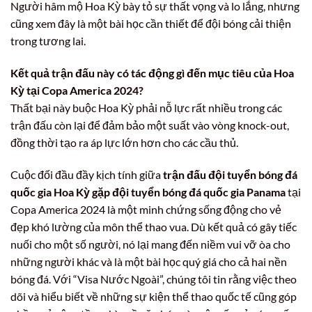
Người hâm mộ Hoa Kỳ bày tỏ sự thất vọng và lo lắng, nhưng
cũng xem đây là một bài học cần thiết để đội bóng cải thiện
trong tương lai.
Kết quả trận đấu này có tác động gì đến mục tiêu của Hoa
Kỳ tại Copa America 2024?
Thất bại này buộc Hoa Kỳ phải nỗ lực rất nhiều trong các
trận đấu còn lại để đảm bảo một suất vào vòng knock-out,
đồng thời tạo ra áp lực lớn hơn cho các cầu thủ.
Cuộc đối đầu đầy kịch tính giữa
trận đấu đội tuyển bóng đá
quốc gia Hoa Kỳ gặp đội tuyển bóng đá quốc gia Panama
tại
Copa America 2024 là một minh chứng sống động cho vẻ
đẹp khó lường của môn thể thao vua. Dù kết quả có gây tiếc
nuối cho một số người, nó lại mang đến niềm vui vỡ òa cho
những người khác và là một bài học quý giá cho cả hai nền
bóng đá. Với “Visa Nước Ngoài”, chúng tôi tin rằng việc theo
dõi và hiểu biết về những sự kiện thể thao quốc tế cũng góp