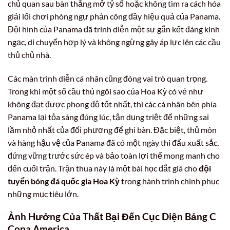
chủ quan sau bàn thắng mở tỷ số hoặc không tìm ra cách hóa
giải lối chơi phòng ngự phản công đầy hiệu quả của Panama.
Đội hình của Panama đã trình diễn một sự gắn kết đáng kinh
ngạc, di chuyển hợp lý và không ngừng gây áp lực lên các cầu
thủ chủ nhà.
Các màn trình diễn cá nhân cũng đóng vai trò quan trọng.
Trong khi một số cầu thủ ngôi sao của Hoa Kỳ có vẻ như
không đạt được phong độ tốt nhất, thì các cá nhân bên phía
Panama lại tỏa sáng đúng lúc, tận dụng triệt để những sai
lầm nhỏ nhất của đối phương để ghi bàn. Đặc biệt, thủ môn
và hàng hậu vệ của Panama đã có một ngày thi đấu xuất sắc,
đứng vững trước sức ép và bảo toàn lợi thế mong manh cho
đến cuối trận. Trận thua này là một bài học đắt giá cho
đội
tuyển bóng đá quốc gia Hoa Kỳ
trong hành trình chinh phục
những mục tiêu lớn.
Ảnh Hưởng Của Thất Bại Đến Cục Diện Bảng C
Copa America