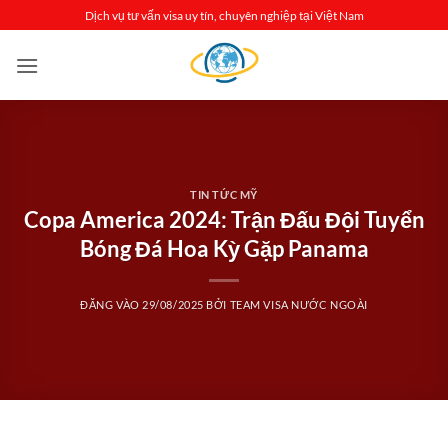
Bỏ
Dịch vụ tư vấn visa uy tín, chuyên nghiệp tại Việt Nam
qua
nội
dung
TIN TỨC MỸ
Copa America 2024: Trận Đấu Đội Tuyển
Bóng Đá Hoa Kỳ Gặp Panama
ĐĂNG VÀO
29/08/2025
BỞI
TEAM VISA NƯỚC NGOÀI