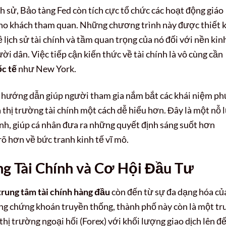
ch sử, Bảo tàng Fed còn tích cực tổ chức các hoạt động giáo
ho khách tham quan. Những chương trình này được thiết 
 lịch sử tài chính và tầm quan trọng của nó đối với nền kin
i dân. Việc tiếp cận kiến thức về tài chính là vô cùng cần
ốc tế
như New York.
ó hướng dẫn giúp người tham gia nắm bắt các khái niệm ph
 thị trường tài chính một cách dễ hiểu hơn. Đây là một nỗ 
nh, giúp cá nhân đưa ra những quyết định sáng suốt hơn
rõ hơn về bức tranh kinh tế vĩ mô.
g Tài Chính và Cơ Hội Đầu Tư
trung tâm tài chính hàng đầu
còn đến từ sự đa dạng hóa củ
ường chứng khoán truyền thống, thành phố này còn là một tr
thị trường ngoại hối (Forex) với khối lượng giao dịch lên đ