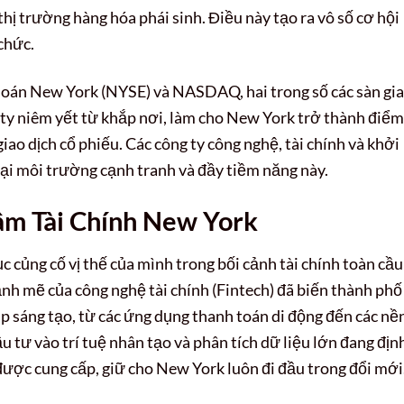
thị trường hàng hóa phái sinh. Điều này tạo ra vô số cơ hội
chức.
hoán New York (NYSE) và NASDAQ, hai trong số các sàn gi
ng ty niêm yết từ khắp nơi, làm cho New York trở thành điểm
iao dịch cổ phiếu. Các công ty công nghệ, tài chính và khởi
tại môi trường cạnh tranh và đầy tiềm năng này.
âm Tài Chính New York
 củng cố vị thế của mình trong bối cảnh tài chính toàn cầu
nh mẽ của công nghệ tài chính (Fintech) đã biến thành phố
p sáng tạo, từ các ứng dụng thanh toán di động đến các nề
u tư vào trí tuệ nhân tạo và phân tích dữ liệu lớn đang địn
h được cung cấp, giữ cho New York luôn đi đầu trong đổi mới