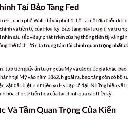
hính Tại Bảo Tàng Fed
Street, cách phố Wall chỉ vài phút đi bộ, là một địa điểm khô
i chính và tiền tệ của Hoa Kỳ. Bảo tàng này lưu giữ và trưng
i nhìn sâu sắc về sự phát triển của hệ thống tiền tệ và ngân
ông thể tách rời của
trung tâm tài chính quan trọng nhất c
ưu tập tiền giấy ấn tượng của Mỹ và các quốc gia khác, bao
 hành tại Mỹ vào năm 1862. Ngoài ra, bảo tàng còn có bộ s
iện vật đặc biệt như tiền xu Hy Lạp cổ đại. Những hiện vật 
nh họa cho sự tiến hóa của tài chính qua các thời kỳ.
ục Và Tầm Quan Trọng Của Kiến