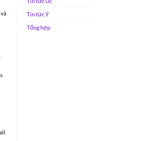
Tin tức Úc
 và
Tin tức Ý
Tổng hợp
g
ìn
all