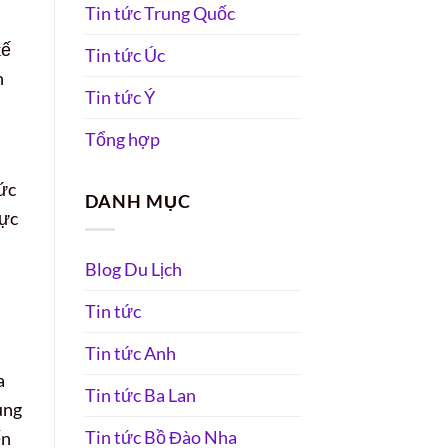
Tin tức Trung Quốc
kế
Tin tức Úc
h
Tin tức Ý
Tổng hợp
ức
DANH MỤC
lực
Blog Du Lịch
Tin tức
Tin tức Anh
a
Tin tức Ba Lan
ung
Tin tức Bồ Đào Nha
ến