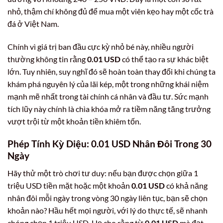
nhỏ, thậm chí không đủ để mua một viên kẹo hay một cốc trà
đá ở Việt Nam.
Chính vì giá trị ban đầu cực kỳ nhỏ bé này, nhiều người
thường không tin rằng
0.01 USD
có thể tạo ra sự khác biệt
lớn. Tuy nhiên, suy nghĩ đó sẽ hoàn toàn thay đổi khi chúng ta
khám phá nguyên lý của lãi kép, một trong những khái niệm
mạnh mẽ nhất trong tài chính cá nhân và đầu tư. Sức mạnh
tích lũy này chính là chìa khóa mở ra tiềm năng tăng trưởng
vượt trội từ một khoản tiền khiêm tốn.
Phép Tính Kỳ Diệu: 0.01 USD Nhân Đôi Trong 30
Ngày
Hãy thử một trò chơi tư duy: nếu bạn được chọn giữa 1
triệu USD tiền mặt hoặc một khoản
0.01 USD
có khả năng
nhân đôi mỗi ngày trong vòng 30 ngày liên tục, bạn sẽ chọn
khoản nào? Hầu hết mọi người, với lý do thực tế, sẽ nhanh
chóng chọn 1 triệu USD. Họ cho rằng từ
0.01 USD
mà đạt