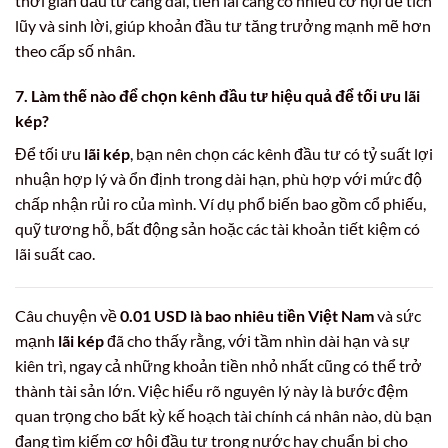
thời gian đầu tư càng dài, tiền lãi càng có nhiều cơ hội để tích
lũy và sinh lời, giúp khoản đầu tư tăng trưởng mạnh mẽ hơn
theo cấp số nhân.
7. Làm thế nào để chọn kênh đầu tư hiệu quả để tối ưu lãi
kép?
Để tối ưu
lãi kép
, bạn nên chọn các kênh đầu tư có tỷ suất lợi
nhuận hợp lý và ổn định trong dài hạn, phù hợp với mức độ
chấp nhận rủi ro của mình. Ví dụ phổ biến bao gồm cổ phiếu,
quỹ tương hỗ, bất động sản hoặc các tài khoản tiết kiệm có
lãi suất cao.
Câu chuyện về
0.01 USD là bao nhiêu tiền Việt Nam
và sức
mạnh
lãi kép
đã cho thấy rằng, với tầm nhìn dài hạn và sự
kiên trì, ngay cả những khoản tiền nhỏ nhất cũng có thể trở
thành tài sản lớn. Việc hiểu rõ nguyên lý này là bước đệm
quan trọng cho bất kỳ kế hoạch tài chính cá nhân nào, dù bạn
đang tìm kiếm cơ hội đầu tư trong nước hay chuẩn bị cho