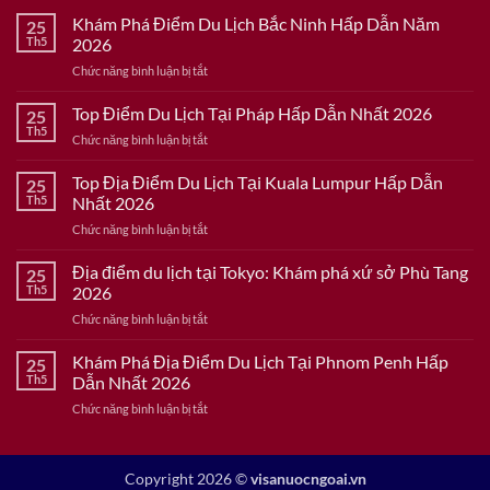
Khám Phá Điểm Du Lịch Bắc Ninh Hấp Dẫn Năm
25
Th5
2026
ở
Chức năng bình luận bị tắt
Khám
Phá
Top Điểm Du Lịch Tại Pháp Hấp Dẫn Nhất 2026
25
Điểm
Th5
ở
Chức năng bình luận bị tắt
Du
Top
Lịch
Điểm
Top Địa Điểm Du Lịch Tại Kuala Lumpur Hấp Dẫn
Bắc
25
Du
Th5
Nhất 2026
Ninh
Lịch
Hấp
ở
Chức năng bình luận bị tắt
Tại
Dẫn
Top
Pháp
Năm
Địa
Địa điểm du lịch tại Tokyo: Khám phá xứ sở Phù Tang
Hấp
25
2026
Điểm
Dẫn
Th5
2026
Du
Nhất
ở
Chức năng bình luận bị tắt
Lịch
2026
Địa
Tại
điểm
Khám Phá Địa Điểm Du Lịch Tại Phnom Penh Hấp
Kuala
25
du
Lumpur
Th5
Dẫn Nhất 2026
lịch
Hấp
ở
Chức năng bình luận bị tắt
tại
Dẫn
Khám
Tokyo:
Nhất
Phá
Khám
2026
Địa
phá
Copyright 2026 ©
visanuocngoai.vn
Điểm
xứ