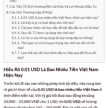
USD
Các Yếu Tố Ảnh Hưởng Đến Lãi Kép Và Lợi Nhuận Đầu Tư
Câu Hỏi Thường Gặp (FAQs)
1. 0.01 USD là bao nhiêu tiền Việt Nam chính xác hiện nay?
2. Lãi kép là gì và hoạt động như thế nào?
3. Cần bao nhiêu vốn ban đầu để bắt đầu đầu tư với lãi kép?
4. Quy tắc 72 được áp dụng như thế nào?
5. Có rủi ro nào khi áp dụng lãi kép trong đầu tư không?
6. Thời gian có vai trò quan trọng như thế nào đối với lãi
kép?
7. Làm thế nào để chọn kênh đầu tư hiệu quả để tối ưu lãi
kép?
Hiểu Rõ 0.01 USD Là Bao Nhiêu Tiền Việt Nam
Hiện Nay
Trước khi đi sâu vào những phép tính kỳ diệu, hãy cùng làm
rõ giá trị thực tế của
0.01 USD là bao nhiêu tiền Việt Nam
ở
thời điểm hiện tại. Với tỷ giá hối đoái dao động khoảng
24.000 – 25.000 VNĐ cho 1 USD, thì
0.01 USD
sẽ tương
đương với khoảng 240 – 250 VNĐ. Đây là một con số rất