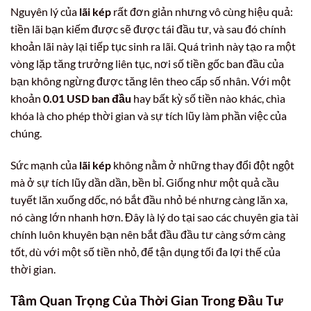
Nguyên lý của
lãi kép
rất đơn giản nhưng vô cùng hiệu quả:
tiền lãi bạn kiếm được sẽ được tái đầu tư, và sau đó chính
khoản lãi này lại tiếp tục sinh ra lãi. Quá trình này tạo ra một
vòng lặp tăng trưởng liên tục, nơi số tiền gốc ban đầu của
bạn không ngừng được tăng lên theo cấp số nhân. Với một
khoản
0.01 USD ban đầu
hay bất kỳ số tiền nào khác, chìa
khóa là cho phép thời gian và sự tích lũy làm phần việc của
chúng.
Sức mạnh của
lãi kép
không nằm ở những thay đổi đột ngột
mà ở sự tích lũy dần dần, bền bỉ. Giống như một quả cầu
tuyết lăn xuống dốc, nó bắt đầu nhỏ bé nhưng càng lăn xa,
nó càng lớn nhanh hơn. Đây là lý do tại sao các chuyên gia tài
chính luôn khuyên bạn nên bắt đầu đầu tư càng sớm càng
tốt, dù với một số tiền nhỏ, để tận dụng tối đa lợi thế của
thời gian.
Tầm Quan Trọng Của Thời Gian Trong Đầu Tư