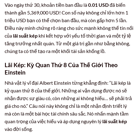
Vào ngày thứ 30, khoản tiền ban đầu là
0.01 USD
đã biến
thành gần 5,369,000 USD! Con số này không chỉ lớn hơn 1
triệu USD bạn có thể chọn ban đầu, mà còn gấp hơn 5 lần.
Điều này minh chứng rõ ràng cho sức mạnh không thể tin nổi
của
lãi suất kép
khi kết hợp với yếu tố thời gian và một tỷ lệ
tăng trưởng nhất quán. Từ một giá trị gần như bằng không,
chúng ta có thể tạo ra một khối tài sản khổng lồ.
Lãi Kép: Kỳ Quan Thứ 8 Của Thế Giới Theo
Einstein
Nhà vật lý vĩ đại Albert Einstein từng khẳng định: “Lãi kép là
kỳ quan thứ 8 của thế giới. Những ai vận dụng được nó sẽ
nhận được sự giàu có, còn những ai không hiểu… sẽ phải trả
giá cho nó.” Câu nói này không chỉ là một nhận định triết lý
mà còn là một bài học tài chính sâu sắc. Nó nhấn mạnh tầm
quan trọng của việc hiểu và áp dụng nguyên lý
lãi suất kép
vào đời sống.