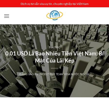
Bỏ
Dịch vụ tư vấn visa uy tín, chuyên nghiệp tại Việt Nam
qua
nội
dung
TIN TỨC
0.01 USD Là Bao Nhiêu Tiền Việt Nam: Bí
Mật Của Lãi Kép
ĐĂNG VÀO
01/09/2025
BỞI
TEAM VISA NƯỚC NGOÀI