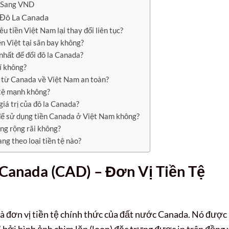
D Sang VND
 Đô La Canada
êu tiền Việt Nam lại thay đổi liên tục?
ền Việt tại sân bay không?
 nhất để đổi đô la Canada?
í không?
n từ Canada về Việt Nam an toàn?
 tệ mạnh không?
iá trị của đô la Canada?
 để sử dụng tiền Canada ở Việt Nam không?
ng rộng rãi không?
ang theo loại tiền tệ nào?
 Canada (CAD) – Đơn Vị Tiền Tệ
$, là đơn vị tiền tệ chính thức của đất nước Canada. Nó được
” bởi hình ảnh chim lặn (loon) đặc trưng được in trên đồng 