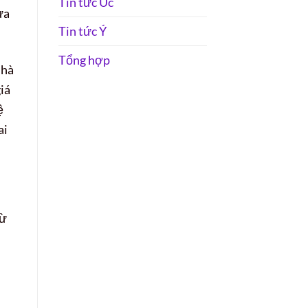
Tin tức Úc
ưa
Tin tức Ý
Tổng hợp
nhà
iá
ệ
ai
từ