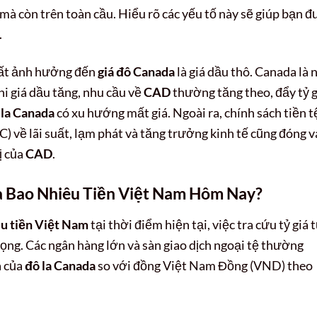
mà còn trên toàn cầu. Hiểu rõ các yếu tố này sẽ giúp bạn đ
.
hất ảnh hưởng đến
giá đô Canada
là giá dầu thô. Canada là 
hi giá dầu tăng, nhu cầu về
CAD
thường tăng theo, đẩy tỷ g
 la Canada
có xu hướng mất giá. Ngoài ra, chính sách tiền t
về lãi suất, lạm phát và tăng trưởng kinh tế cũng đóng v
ị của
CAD
.
a Bao Nhiêu Tiền Việt Nam Hôm Nay?
êu tiền Việt Nam
tại thời điểm hiện tại, việc tra cứu tỷ giá 
rọng. Các ngân hàng lớn và sàn giao dịch ngoại tệ thường
a của
đô la Canada
so với đồng Việt Nam Đồng (VND) theo