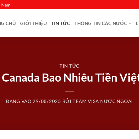
ệt Nam
NG CHỦ
GIỚI THIỆU
TIN TỨC
THÔNG TIN CÁC NƯỚC
L
TIN TỨC
ô Canada Bao Nhiêu Tiền V
ĐĂNG VÀO
29/08/2025
BỞI
TEAM VISA NƯỚC NGOÀI