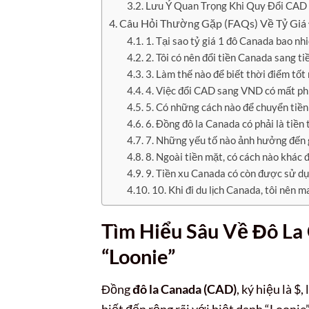
Lưu Ý Quan Trọng Khi Quy Đổi CA
Câu Hỏi Thường Gặp (FAQs) Về Tỷ Giá
1. Tại sao tỷ giá 1 đô Canada bao nhi
2. Tôi có nên đổi tiền Canada sang ti
3. Làm thế nào để biết thời điểm tốt
4. Việc đổi CAD sang VND có mất ph
5. Có những cách nào để chuyển tiề
6. Đồng đô la Canada có phải là tiền
7. Những yếu tố nào ảnh hưởng đến g
8. Ngoài tiền mặt, có cách nào khác
9. Tiền xu Canada có còn được sử dụ
10. Khi đi du lịch Canada, tôi nên m
Tìm Hiểu Sâu Về Đô La
“Loonie”
Đồng
đô la Canada (CAD)
, ký hiệu là 
biết đến rộng rãi với biệt danh “Loonie