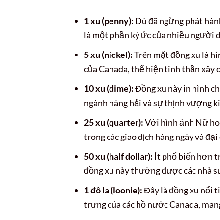
1 xu (penny):
Dù đã ngừng phát hành
là một phần ký ức của nhiều người 
5 xu (nickel):
Trên mặt đồng xu là hìn
của Canada, thể hiện tinh thần xây 
10 xu (dime):
Đồng xu này in hình c
ngành hàng hải và sự thịnh vượng k
25 xu (quarter):
Với hình ảnh Nữ hoàn
trong các giao dịch hàng ngày và đạ
50 xu (half dollar):
Ít phổ biến hơn t
đồng xu này thường được các nhà sư
1 đô la (loonie):
Đây là đồng xu nổi t
trưng của các hồ nước Canada, mang