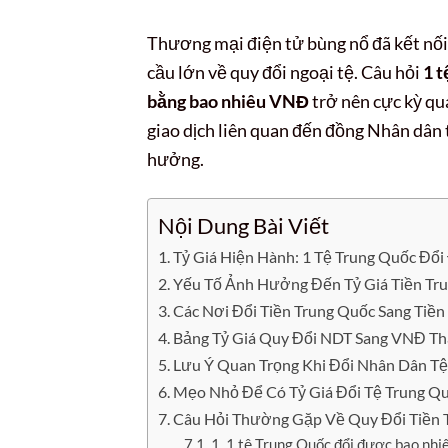
Thương mại điện tử bùng nổ đã kết nố
cầu lớn về quy đổi ngoại tệ. Câu hỏi
1 t
bằng bao nhiêu VNĐ
trở nên cực kỳ qua
giao dịch liên quan đến đồng Nhân dân t
hưởng.
Nội Dung Bài Viết
Tỷ Giá Hiện Hành: 1 Tệ Trung Quốc Đổ
Yếu Tố Ảnh Hưởng Đến Tỷ Giá Tiền Tru
Các Nơi Đổi Tiền Trung Quốc Sang Tiề
Bảng Tỷ Giá Quy Đổi NDT Sang VNĐ T
Lưu Ý Quan Trọng Khi Đổi Nhân Dân T
Mẹo Nhỏ Để Có Tỷ Giá Đổi Tệ Trung Q
Câu Hỏi Thường Gặp Về Quy Đổi Tiền 
1. 1 tệ Trung Quốc đổi được bao nhi