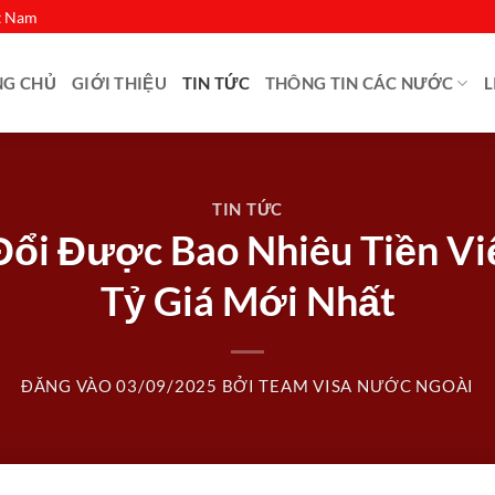
ệt Nam
NG CHỦ
GIỚI THIỆU
TIN TỨC
THÔNG TIN CÁC NƯỚC
L
TIN TỨC
Đổi Được Bao Nhiêu Tiền V
Tỷ Giá Mới Nhất
ĐĂNG VÀO
03/09/2025
BỞI
TEAM VISA NƯỚC NGOÀI