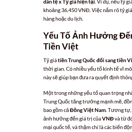
dân tệ x Tỷ giá hiện tại
. Ví dụ, nếu tỷ 
khoảng 36.450 VNĐ. Việc nắm rõ tỷ giá
hàng hoặc du lịch.
Yếu Tố Ảnh Hưởng Đến 
Tiền Việt
Tỷ giá
tiền Trung Quốc đổi sang tiền V
thời gian. Có nhiều yếu tố kinh tế vĩ mô
này sẽ giúp bạn đưa ra quyết định thông
Một trong những yếu tố quan trọng nhất 
Trung Quốc tăng trưởng mạnh mẽ, đồ
bao gồm cả
Đồng Việt Nam
. Tương tự,
ảnh hưởng đến giá trị của
VNĐ
và từ đó
mại quốc tế, và thậm chí là các biến độ