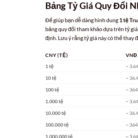
Bảng Tỷ Giá Quy Đổi 
Để giúp bạn dễ dàng hình dung
1 tệ Tr
bảng quy đổi tham khảo dựa trên tỷ gi
định. Lưu ý rằng tỷ giá này có thể thay đ
CNY (TỆ)
VNĐ
1 tệ
~ 3.
10 tệ
~ 36
100 tệ
~ 36
1.000 tệ
~ 3.6
10.000 tệ
~ 36
100.000 tệ
~ 36
1.000.000 tệ
~ 3.6