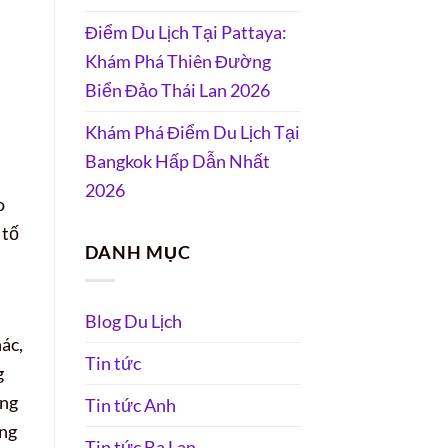
Điểm Du Lịch Tại Pattaya:
Khám Phá Thiên Đường
Biển Đảo Thái Lan 2026
Khám Phá Điểm Du Lịch Tại
Bangkok Hấp Dẫn Nhất
2026
o
 tố
DANH MỤC
Blog Du Lịch
ác,
Tin tức
g
ơng
Tin tức Anh
ững
Tin tức Ba Lan