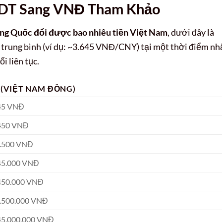
NDT Sang VNĐ Tham Khảo
ung Quốc đổi được bao nhiêu tiền Việt Nam
, dưới đây là
á trung bình (ví dụ: ~3.645 VNĐ/CNY) tại một thời điểm nh
ổi liên tục.
 (VIỆT NAM ĐỒNG)
645 VNĐ
.450 VNĐ
4.500 VNĐ
45.000 VNĐ
.450.000 VNĐ
4.500.000 VNĐ
45.000.000 VNĐ