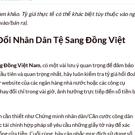
am khảo. Tỷ giá thực tế có thể khác biệt tùy thuộc vào n
vào/bán ra).
Đổi Nhân Dân Tệ Sang Đồng Việt
ng Đồng Việt Nam
, có một vài lưu ý quan trọng để đảm bảo
Đầu tiên và quan trọng nhất, hãy luôn kiểm tra tỷ giá hối đoá
 website của các ngân hàng nhà nước hoặc các công cụ
 thay đổi chỉ trong vài giờ, ảnh hưởng trực tiếp đến số tiền 
hân cần thiết như Chứng minh nhân dân/Căn cước công dân
c tài chính hợp pháp sẽ yêu cầu những giấy tờ này để xác
ống rửa tiền. Cuối cùng, hãy cân nhắc mục đích sử dụng số