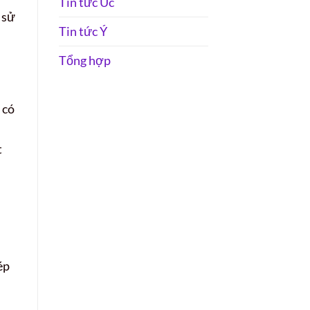
Tin tức Úc
 sử
Tin tức Ý
Tổng hợp
 có
i
t
ép