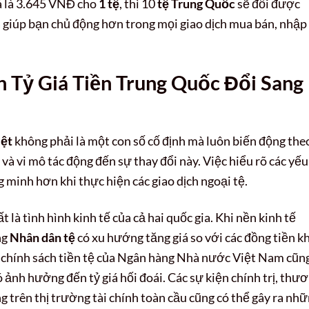
giá là 3.645 VNĐ cho
1 tệ
, thì 10
tệ Trung Quốc
sẽ đổi được
 giúp bạn chủ động hơn trong mọi giao dịch mua bán, nhập
Tỷ Giá Tiền Trung Quốc Đổi Sang
iệt
không phải là một con số cố định mà luôn biến động the
 và vi mô tác động đến sự thay đổi này. Việc hiểu rõ các yếu
 minh hơn khi thực hiện các giao dịch ngoại tệ.
là tình hình kinh tế của cả hai quốc gia. Khi nền kinh tế
ng
Nhân dân tệ
có xu hướng tăng giá so với các đồng tiền kh
 chính sách tiền tệ của Ngân hàng Nhà nước Việt Nam cũn
 ảnh hưởng đến tỷ giá hối đoái. Các sự kiện chính trị, thư
ng trên thị trường tài chính toàn cầu cũng có thể gây ra nh