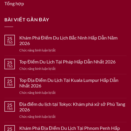
Tổng hợp
BÀI VIẾT GẦN ĐÂY
Khám Phá Điểm Du Lịch Bắc Ninh Hấp Dẫn Năm
25
Th5
2026
ở
Chức năng bình luận bị tắt
Khám
Phá
Top Điểm Du Lịch Tại Pháp Hấp Dẫn Nhất 2026
25
Điểm
Th5
ở
Chức năng bình luận bị tắt
Du
Top
Lịch
Điểm
Top Địa Điểm Du Lịch Tại Kuala Lumpur Hấp Dẫn
Bắc
25
Du
Th5
Nhất 2026
Ninh
Lịch
Hấp
ở
Chức năng bình luận bị tắt
Tại
Dẫn
Top
Pháp
Năm
Địa
Địa điểm du lịch tại Tokyo: Khám phá xứ sở Phù Tang
Hấp
25
2026
Điểm
Dẫn
Th5
2026
Du
Nhất
ở
Chức năng bình luận bị tắt
Lịch
2026
Địa
Tại
điểm
Khám Phá Địa Điểm Du Lịch Tại Phnom Penh Hấp
Kuala
25