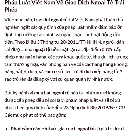
Pháp Luật Việt Nam Về Giao Dịch Ngoại Tệ Trái
Phép
Việc mua bán, trao đổi
ngoại tệ
tại Việt Nam phải tuân thủ
nghiêm ngặt các quy định của pháp luật nhằm đảm bảo ổn
định thị trường tài chính và ngăn chặn các hoạt động rửa
tiền. Theo Điều 3 Thông tư 20/2011/TT-NHNN, người dân
chỉ được mua
ngoại tệ
tiền mặt tại các địa điểm được cấp
phép như ngân hàng, các cửa khẩu quốc tế, khu du lịch, trung
tâm thương mại, văn phòng bán vé của các hãng hàng không,
hàng hải, du lịch, và các cơ sở lưu trú du lịch xếp hạng từ 3
sao trở lên đã đăng ký với cơ quan quản lý Nhà nước.
Bất kỳ hành vi mua bán
ngoại tệ
nào tại những nơi không
được cấp phép đều bị coi là vi phạm pháp luật và sẽ bị xử
phạt theo quy định của Điều 23 Nghị định 88/2019/NĐ-CP.
Các mức phạt có thể bao gồm:
Phạt cảnh cáo:
Đối với giao dịch
ngoại tệ
có giá trị dưới