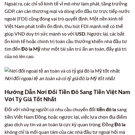
Ngoài ra, các chỉ số kinh tế vĩ mô như lạm phát, tăng trưởng
GDP, cán cân thương mại và dòng vốn đầu tư trực tiếp nước
ngoài (FDI) cũng đóng vai trò quyết định. Một nền kinh tế
Việt Nam phát triển ổn định, thu hút FDI mạnh mẽ có thể
giúp VND duy trì sức mạnh so với
USD
. Ngược lại, các bất
ổn kinh tế hoặc chính trị toàn cầu thường khiến nhà đầu tư
tìm đến
Đô la Mỹ
như một tài sản trú ẩn an toàn, đẩy giá trị
của nó lên cao.
Nơi đổi ngoại tệ an toàn và có tỷ giá đô la Mỹ tốt nhất
Hướng Dẫn Nơi Đổi Tiền Đô Sang Tiền Việt Nam
Với Tỷ Giá Tốt Nhất
Đối với những người có nhu cầu chuyển đổi
tiền đô la
sang
tiền Việt Nam Đồng, hoặc ngược lại, việc lựa chọn địa điểm
giao dịch uy tín và an toàn là cực kỳ quan trọng. Đồng
Đô la
không chỉ là mối quan tâm của các nhà đầu tư ngoại hối mà