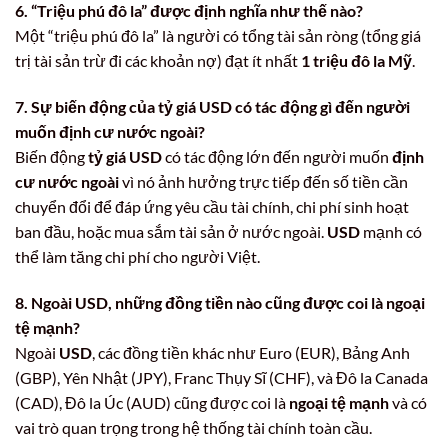
6. “Triệu phú đô la” được định nghĩa như thế nào?
Một “triệu phú đô la” là người có tổng tài sản ròng (tổng giá
trị tài sản trừ đi các khoản nợ) đạt ít nhất
1 triệu đô la Mỹ
.
7. Sự biến động của tỷ giá USD có tác động gì đến người
muốn định cư nước ngoài?
Biến động
tỷ giá USD
có tác động lớn đến người muốn
định
cư nước ngoài
vì nó ảnh hưởng trực tiếp đến số tiền cần
chuyển đổi để đáp ứng yêu cầu tài chính, chi phí sinh hoạt
ban đầu, hoặc mua sắm tài sản ở nước ngoài.
USD
mạnh có
thể làm tăng chi phí cho người Việt.
8. Ngoài USD, những đồng tiền nào cũng được coi là ngoại
tệ mạnh?
Ngoài
USD
, các đồng tiền khác như Euro (EUR), Bảng Anh
(GBP), Yên Nhật (JPY), Franc Thụy Sĩ (CHF), và Đô la Canada
(CAD), Đô la Úc (AUD) cũng được coi là
ngoại tệ mạnh
và có
vai trò quan trọng trong hệ thống tài chính toàn cầu.