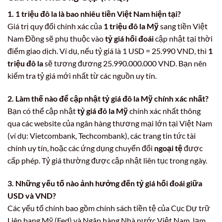
1. 1 triệu đô la là bao nhiêu tiền Việt Nam hiện tại?
Giá trị quy đổi chính xác của
1 triệu đô la Mỹ
sang tiền Việt
Nam Đồng sẽ phụ thuộc vào
tỷ giá hối đoái
cập nhật tại thời
điểm giao dịch. Ví dụ, nếu tỷ giá là 1 USD = 25.990 VND, thì
1
triệu đô la
sẽ tương đương 25.990.000.000 VND. Bạn nên
kiểm tra tỷ giá mới nhất từ các nguồn uy tín.
2. Làm thế nào để cập nhật tỷ giá đô la Mỹ chính xác nhất?
Bạn có thể cập nhật
tỷ giá đô la Mỹ
chính xác nhất thông
qua các website của ngân hàng thương mại lớn tại Việt Nam
(ví dụ: Vietcombank, Techcombank), các trang tin tức tài
chính uy tín, hoặc các ứng dụng chuyển đổi
ngoại tệ
được
cấp phép. Tỷ giá thường được cập nhật liên tục trong ngày.
3. Những yếu tố nào ảnh hưởng đến tỷ giá hối đoái giữa
USD và VND?
Các yếu tố chính bao gồm chính sách tiền tệ của Cục Dự trữ
Liên bang Mỹ (Fed) và Ngân hàng Nhà nước Việt Nam, lạm