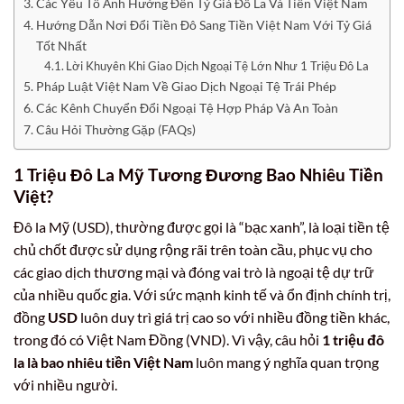
Các Yếu Tố Ảnh Hưởng Đến Tỷ Giá Đô La Và Tiền Việt Nam
Hướng Dẫn Nơi Đổi Tiền Đô Sang Tiền Việt Nam Với Tỷ Giá
Tốt Nhất
Lời Khuyên Khi Giao Dịch Ngoại Tệ Lớn Như 1 Triệu Đô La
Pháp Luật Việt Nam Về Giao Dịch Ngoại Tệ Trái Phép
Các Kênh Chuyển Đổi Ngoại Tệ Hợp Pháp Và An Toàn
Câu Hỏi Thường Gặp (FAQs)
1 Triệu Đô La Mỹ Tương Đương Bao Nhiêu Tiền
Việt?
Đô la Mỹ (USD), thường được gọi là “bạc xanh”, là loại tiền tệ
chủ chốt được sử dụng rộng rãi trên toàn cầu, phục vụ cho
các giao dịch thương mại và đóng vai trò là ngoại tệ dự trữ
của nhiều quốc gia. Với sức mạnh kinh tế và ổn định chính trị,
đồng
USD
luôn duy trì giá trị cao so với nhiều đồng tiền khác,
trong đó có Việt Nam Đồng (VND). Vì vậy, câu hỏi
1 triệu đô
la là bao nhiêu tiền Việt Nam
luôn mang ý nghĩa quan trọng
với nhiều người.