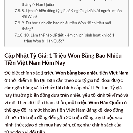
tháng ở Hàn Quốc?
8. Lịch sử biến động tỷ giá có ý nghĩa gì đối với người muốn
đổi Won?
9. Du học sinh cần bao nhiêu tiền Won để chi tiêu mỗi
tháng?
10. Làm thế nào để tiết kiệm chi phí sinh hoạt khi có 1
triệu Won ở Hàn Quốc?
Cập Nhật Tỷ Giá: 1 Triệu Won Bằng Bao Nhiêu
Tiền Việt Nam Hôm Nay
Để biết chính xác
1 triệu Won bằng bao nhiêu tiền Việt Nam
ở thời điểm hiện tại, bạn cần theo dõi tỷ giá hối đoái được
các ngân hàng và tổ chức tài chính cập nhật liên tục. Tỷ giá
này thường biến động dựa trên nhiều yếu tố kinh tế vĩ mô và
vi mô. Theo dữ liệu tham khảo,
một triệu Won Hàn Quốc
có
thể quy đổi ra một khoản tiền Việt Nam đáng kể, dao động
từ hơn 16 triệu đồng đến gần 20 triệu đồng tùy thuộc vào
hình thức giao dịch mua hay bán, cũng như chính sách của
từng đơn vị đổi tiền.