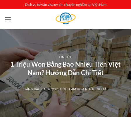
Bỏ
Dịch vụ tư vấn visa uy tín, chuyên nghiệp tại Việt Nam
qua
nội
dung
TIN TỨC
1 Triệu Won Bằng Bao Nhiêu Tiền Việt
Nam? Hướng Dẫn Chi Tiết
ĐĂNG VÀO
01/09/2025
BỞI
TEAM VISA NƯỚC NGOÀI