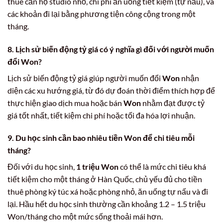
thuê căn hộ studio nhỏ, chi phí ăn uống tiết kiệm (tự nấu), và
các khoản đi lại bằng phương tiện công cộng trong một
tháng.
8. Lịch sử biến động tỷ giá có ý nghĩa gì đối với người muốn
đổi Won?
Lịch sử biến động tỷ giá giúp người muốn đổi
Won
nhận
diện các xu hướng giá, từ đó dự đoán thời điểm thích hợp để
thực hiện giao dịch mua hoặc bán
Won
nhằm đạt được tỷ
giá tốt nhất, tiết kiệm chi phí hoặc tối đa hóa lợi nhuận.
9. Du học sinh cần bao nhiêu tiền Won để chi tiêu mỗi
tháng?
Đối với du học sinh,
1 triệu Won
có thể là mức chi tiêu khá
tiết kiệm cho một tháng ở Hàn Quốc, chủ yếu đủ cho tiền
thuê phòng ký túc xá hoặc phòng nhỏ, ăn uống tự nấu và đi
lại. Hầu hết du học sinh thường cần khoảng 1.2 – 1.5 triệu
Won/tháng cho một mức sống thoải mái hơn.