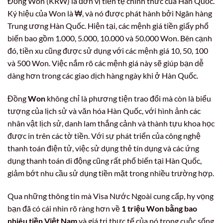
Đồng Won (KRW) là đơn vị tiền tệ chính thức của Hàn Quốc.
Ký hiệu của Won là ₩, và nó được phát hành bởi Ngân hàng
Trung ương Hàn Quốc. Hiện tại, các mệnh giá tiền giấy phổ
biến bao gồm 1.000, 5.000, 10.000 và 50.000 Won. Bên cạnh
đó, tiền xu cũng được sử dụng với các mệnh giá 10, 50, 100
và 500 Won. Việc nắm rõ các mệnh giá này sẽ giúp bạn dễ
dàng hơn trong các giao dịch hàng ngày khi ở Hàn Quốc.
Đồng
Won
không chỉ là phương tiện trao đổi mà còn là biểu
tượng của lịch sử và văn hóa Hàn Quốc, với hình ảnh các
nhân vật lịch sử, danh lam thắng cảnh và thành tựu khoa học
được in trên các tờ tiền. Với sự phát triển của công nghệ
thanh toán điện tử, việc sử dụng thẻ tín dụng và các ứng
dụng thanh toán di động cũng rất phổ biến tại Hàn Quốc,
giảm bớt nhu cầu sử dụng tiền mặt trong nhiều trường hợp.
Qua những thông tin mà Visa Nước Ngoài cung cấp, hy vọng
bạn đã có cái nhìn rõ ràng hơn về
1 triệu Won bằng bao
nhiêu tiền Việt Nam
và giá trị thực tế của nó trong cuộc sống