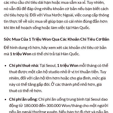
các nhu cầu chi tiêu dài hạn hoặc mua sắm xa xỉ. Tuy nhiên,
nó vẫn đủ để đáp ứng nhiều khoản cơ bản nếu bạn biết cách
chi tiêu hợp lý. Đối với Visa Nước Ngoài, việc cung cấp thông
tin thực tế về sức mua sẽ giúp bạn có cái nhìn đúng đắn hơn
khi lên kế hoạch sống hoặc làm việc tại Hàn Quốc.
Sức Mua Của 1 Triệu Won Qua Các Khoản Chi Tiêu Cơ Bản
Để hình dung rõ hơn, hãy xem xét các khoản chi tiêu cơ bản
mà
1 triệu Won
có thể chi trả tại Hàn Quốc.
Chi phí thuê nhà:
Tại Seoul,
1 triệu Won
mỗi tháng có thể
thuê được một căn hộ studio nhỏ ở vị trí thuận tiện. Tuy
nhiên, đối với căn hộ lớn hơn hoặc cho gia đình, mức giá
này có thể tăng gấp đôi. Ở các thành phố nhỏ hơn, giá
thuê có thể rẻ hơn.
Chi phí ăn uống:
Chi phí ăn uống trung bình tại Seoul dao
động từ 180.000 đến 300.000 Won/tháng cho một người
nếu ăn ngoài thường xuyên. Nếu bạn tự đi chợ và nấu ăn,