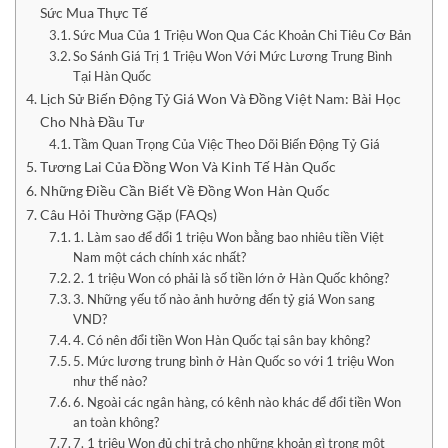
Sức Mua Thực Tế
Sức Mua Của 1 Triệu Won Qua Các Khoản Chi Tiêu Cơ Bản
So Sánh Giá Trị 1 Triệu Won Với Mức Lương Trung Bình
Tại Hàn Quốc
Lịch Sử Biến Động Tỷ Giá Won Và Đồng Việt Nam: Bài Học
Cho Nhà Đầu Tư
Tầm Quan Trọng Của Việc Theo Dõi Biến Động Tỷ Giá
Tương Lai Của Đồng Won Và Kinh Tế Hàn Quốc
Những Điều Cần Biết Về Đồng Won Hàn Quốc
Câu Hỏi Thường Gặp (FAQs)
1. Làm sao để đổi 1 triệu Won bằng bao nhiêu tiền Việt
Nam một cách chính xác nhất?
2. 1 triệu Won có phải là số tiền lớn ở Hàn Quốc không?
3. Những yếu tố nào ảnh hưởng đến tỷ giá Won sang
VND?
4. Có nên đổi tiền Won Hàn Quốc tại sân bay không?
5. Mức lương trung bình ở Hàn Quốc so với 1 triệu Won
như thế nào?
6. Ngoài các ngân hàng, có kênh nào khác để đổi tiền Won
an toàn không?
7. 1 triệu Won đủ chi trả cho những khoản gì trong một