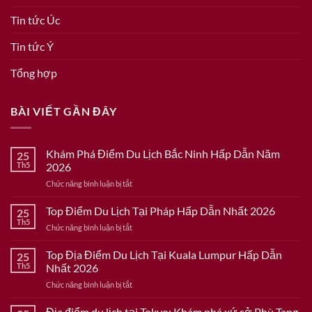
Tin tức Úc
Tin tức Ý
Tổng hợp
BÀI VIẾT GẦN ĐÂY
Khám Phá Điểm Du Lịch Bắc Ninh Hấp Dẫn Năm
25
Th5
2026
ở
Chức năng bình luận bị tắt
Khám
Phá
Top Điểm Du Lịch Tại Pháp Hấp Dẫn Nhất 2026
25
Điểm
Th5
ở
Chức năng bình luận bị tắt
Du
Top
Lịch
Điểm
Top Địa Điểm Du Lịch Tại Kuala Lumpur Hấp Dẫn
Bắc
25
Du
Th5
Nhất 2026
Ninh
Lịch
Hấp
ở
Chức năng bình luận bị tắt
Tại
Dẫn
Top
Pháp
Năm
Địa
Địa điểm du lịch tại Tokyo: Khám phá xứ sở Phù Tang
Hấp