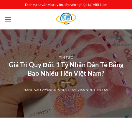
Bỏ
Dịch vụ tư vấn visa uy tín, chuyên nghiệp tại Việt Nam
qua
nội
dung
TIN TỨC
Giá Trị Quy Đổi: 1 Tỷ Nhân Dân Tệ Bằng
Bao Nhiêu Tiền Việt Nam?
ĐĂNG VÀO
29/08/2025
BỞI
TEAM VISA NƯỚC NGOÀI