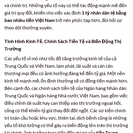
và chính trị. Những yếu tố này có thể tác động mạnh mẽ đến
giá trị quy đổi, khiến cho việc xác định
1 tỷ nhân dân tệ bằng
bao nhiêu tiền Việt Nam
trở nên phức tạp hơn, đòi hỏi sự
theo dõi thường xuyên.
Tình Hình Kinh Tế, Chính Sách Tiền Tệ và Biến Động Thị
Trường
Các yếu tố vĩ mô như tốc độ tăng trưởng kinh tế của cả
Trung Quốc và Việt Nam, lạm phát, lãi suất và cán cân
thương mại đều có ảnh hưởng đáng kể đến tỷ giá. Một nền
kinh tế mạnh mẽ, ổn định thường sẽ có đồng tiền mạnh hơn.
Bên cạnh đó, các chính sách tiền tệ của Ngân hàng Nhân dân
Trung Quốc và Ngân hàng Nhà nước Việt Nam, bao gồm việc
điều chỉnh lãi suất hay can thiệp vào thị trường ngoại hối,
cũng có thể khiến tỷ giá thay đổi đột ngột. Các sự kiện chính
trị toàn cầu hoặc khu vực, thiên tai, dịch bệnh cũng là những
yếu tố khó lường có thể gây ra biến động lớn trên thị trường
tài chính, ảnh hưởng trực tiếp đến giá trị của
tiền Trung