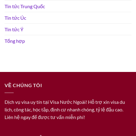
Tin tức Trung Quốc
Tin tức Úc
Tin tức Ý
Tổng hợp
VỀ CHÚNG TÔI
Dịch vụ visa uy tín tại Visa Nước Ngoài! Hỗ trợ xin visa du
lịch, công tác, học tập, định cư nhanh chóng, tỷ lệ đậu cao.
Liên hệ ngay để được tư vấn miễn phí!