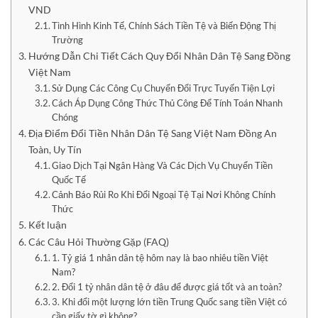
VND
Tình Hình Kinh Tế, Chính Sách Tiền Tệ và Biến Động Thị
Trường
Hướng Dẫn Chi Tiết Cách Quy Đổi Nhân Dân Tệ Sang Đồng
Việt Nam
Sử Dụng Các Công Cụ Chuyển Đổi Trực Tuyến Tiện Lợi
Cách Áp Dụng Công Thức Thủ Công Để Tính Toán Nhanh
Chóng
Địa Điểm Đổi Tiền Nhân Dân Tệ Sang Việt Nam Đồng An
Toàn, Uy Tín
Giao Dịch Tại Ngân Hàng Và Các Dịch Vụ Chuyển Tiền
Quốc Tế
Cảnh Báo Rủi Ro Khi Đổi Ngoại Tệ Tại Nơi Không Chính
Thức
Kết luận
Các Câu Hỏi Thường Gặp (FAQ)
1. Tỷ giá 1 nhân dân tệ hôm nay là bao nhiêu tiền Việt
Nam?
2. Đổi 1 tỷ nhân dân tệ ở đâu để được giá tốt và an toàn?
3. Khi đổi một lượng lớn tiền Trung Quốc sang tiền Việt có
cần giấy tờ gì không?