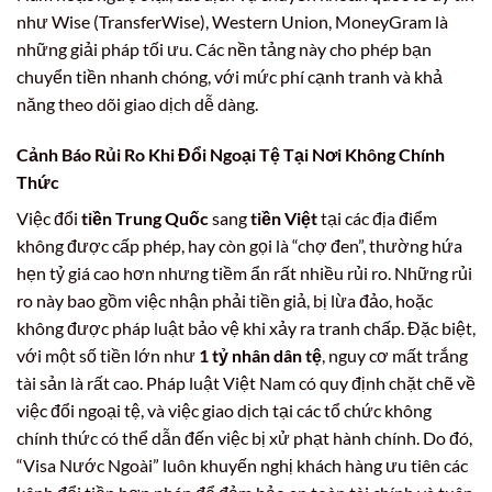
như Wise (TransferWise), Western Union, MoneyGram là
những giải pháp tối ưu. Các nền tảng này cho phép bạn
chuyển tiền nhanh chóng, với mức phí cạnh tranh và khả
năng theo dõi giao dịch dễ dàng.
Cảnh Báo Rủi Ro Khi Đổi Ngoại Tệ Tại Nơi Không Chính
Thức
Việc đổi
tiền Trung Quốc
sang
tiền Việt
tại các địa điểm
không được cấp phép, hay còn gọi là “chợ đen”, thường hứa
hẹn tỷ giá cao hơn nhưng tiềm ẩn rất nhiều rủi ro. Những rủi
ro này bao gồm việc nhận phải tiền giả, bị lừa đảo, hoặc
không được pháp luật bảo vệ khi xảy ra tranh chấp. Đặc biệt,
với một số tiền lớn như
1 tỷ nhân dân tệ
, nguy cơ mất trắng
tài sản là rất cao. Pháp luật Việt Nam có quy định chặt chẽ về
việc đổi ngoại tệ, và việc giao dịch tại các tổ chức không
chính thức có thể dẫn đến việc bị xử phạt hành chính. Do đó,
“Visa Nước Ngoài” luôn khuyến nghị khách hàng ưu tiên các