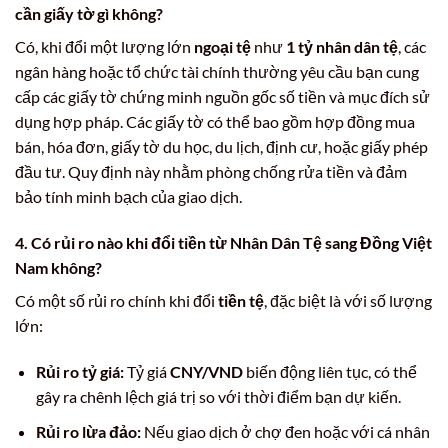
cần giấy tờ gì không?
Có, khi đổi một lượng lớn
ngoại tệ
như
1 tỷ nhân dân tệ
, các
ngân hàng hoặc tổ chức tài chính thường yêu cầu bạn cung
cấp các giấy tờ chứng minh nguồn gốc số tiền và mục đích sử
dụng hợp pháp. Các giấy tờ có thể bao gồm hợp đồng mua
bán, hóa đơn, giấy tờ du học, du lịch, định cư, hoặc giấy phép
đầu tư. Quy định này nhằm phòng chống rửa tiền và đảm
bảo tính minh bạch của giao dịch.
4. Có rủi ro nào khi đổi tiền từ Nhân Dân Tệ sang Đồng Việt
Nam không?
Có một số rủi ro chính khi đổi
tiền tệ
, đặc biệt là với số lượng
lớn:
Rủi ro tỷ giá:
Tỷ giá
CNY/VND
biến động liên tục, có thể
gây ra chênh lệch giá trị so với thời điểm bạn dự kiến.
Rủi ro lừa đảo:
Nếu giao dịch ở chợ đen hoặc với cá nhân