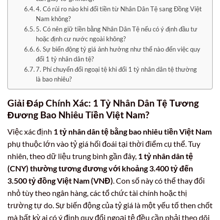
4. Có rủi ro nào khi đổi tiền từ Nhân Dân Tệ sang Đồng Việt
Nam không?
5. Có nên giữ tiền bằng Nhân Dân Tệ nếu có ý định đầu tư
hoặc định cư nước ngoài không?
6. Sự biến động tỷ giá ảnh hưởng như thế nào đến việc quy
đổi 1 tỷ nhân dân tệ?
7. Phí chuyển đổi ngoại tệ khi đổi 1 tỷ nhân dân tệ thường
là bao nhiêu?
Giải Đáp Chính Xác: 1 Tỷ Nhân Dân Tệ Tương
Đương Bao Nhiêu Tiền Việt Nam?
Việc xác định
1 tỷ nhân dân tệ bằng bao nhiêu tiền Việt Nam
phụ thuộc lớn vào tỷ giá hối đoái tại thời điểm cụ thể. Tuy
nhiên, theo dữ liệu trung bình gần đây,
1 tỷ nhân dân tệ
(CNY) thường tương đương với khoảng 3.400 tỷ đến
3.500 tỷ đồng Việt Nam (VNĐ)
. Con số này có thể thay đổi
nhỏ tùy theo ngân hàng, các tổ chức tài chính hoặc thị
trường tự do. Sự biến động của tỷ giá là một yếu tố then chốt
mà bất kỳ ai có ý định quy đổi ngoại tệ đều cần phải theo dõi