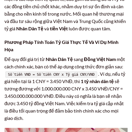
các đồng tiền chủ chốt khác, nhằm duy trì sự ổn định và cân
bằng cho nền kinh tế trong nước. Mối quan hệ thương mại
và đầu tư sâu rộng giữa Việt Nam và Trung Quốc cũng khiến
tỷ giá
Nhân Dân Tệ
và
tiền Việt
luôn được quan tâm.
Phương Pháp Tính Toán Tỷ Giá Thực Tế Và Ví Dụ Minh
Họa
Để quy đổi giá trị từ
Nhân Dân Tệ
sang
Đồng Việt Nam
một
cách chính xác, bạn có thể áp dụng công thức đơn giản sau:
. Ví dụ, nếu tỷ
Số tiền VND = Số tiền CNY x Tỷ giá CNY/VND
giá hiện tại là 1 CNY = 3.450 VNĐ, thì
1 tỷ nhân dân tệ
sẽ
tương đương với 1.000.000.000 CNY x 3.450 VNĐ/CNY =
3.450.000.000.000 VNĐ. Điều này có nghĩa là bạn sẽ nhận
được 3.450 tỷ đồng Việt Nam. Việc kiểm tra tỷ giá cập nhật
là điều tối quan trọng để đảm bảo tính chính xác cho mọi
giao dịch.