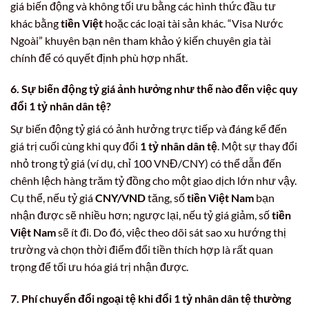
giá biến động và không tối ưu bằng các hình thức đầu tư
khác bằng
tiền Việt
hoặc các loại tài sản khác. “Visa Nước
Ngoài” khuyên bạn nên tham khảo ý kiến chuyên gia tài
chính để có quyết định phù hợp nhất.
6. Sự biến động tỷ giá ảnh hưởng như thế nào đến việc quy
đổi 1 tỷ nhân dân tệ?
Sự biến động tỷ giá có ảnh hưởng trực tiếp và đáng kể đến
giá trị cuối cùng khi quy đổi
1 tỷ nhân dân tệ
. Một sự thay đổi
nhỏ trong tỷ giá (ví dụ, chỉ 100 VNĐ/CNY) có thể dẫn đến
chênh lệch hàng trăm tỷ đồng cho một giao dịch lớn như vậy.
Cụ thể, nếu tỷ giá
CNY/VND
tăng, số
tiền Việt Nam
bạn
nhận được sẽ nhiều hơn; ngược lại, nếu tỷ giá giảm, số
tiền
Việt Nam
sẽ ít đi. Do đó, việc theo dõi sát sao xu hướng thị
trường và chọn thời điểm đổi tiền thích hợp là rất quan
trọng để tối ưu hóa giá trị nhận được.
7. Phí chuyển đổi ngoại tệ khi đổi 1 tỷ nhân dân tệ thường