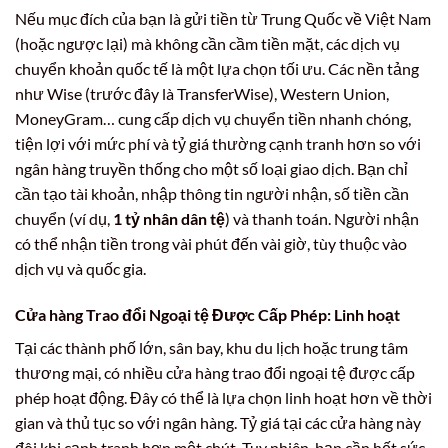
Nếu mục đích của bạn là gửi tiền từ Trung Quốc về Việt Nam
(hoặc ngược lại) mà không cần cầm tiền mặt, các dịch vụ
chuyển khoản quốc tế là một lựa chọn tối ưu. Các nền tảng
như Wise (trước đây là TransferWise), Western Union,
MoneyGram… cung cấp dịch vụ chuyển tiền nhanh chóng,
tiện lợi với mức phí và tỷ giá thường cạnh tranh hơn so với
ngân hàng truyền thống cho một số loại giao dịch. Bạn chỉ
cần tạo tài khoản, nhập thông tin người nhận, số tiền cần
chuyển (ví dụ,
1 tỷ nhân dân tệ
) và thanh toán. Người nhận
có thể nhận tiền trong vài phút đến vài giờ, tùy thuộc vào
dịch vụ và quốc gia.
Cửa hàng Trao đổi Ngoại tệ Được Cấp Phép: Linh hoạt
Tại các thành phố lớn, sân bay, khu du lịch hoặc trung tâm
thương mại, có nhiều cửa hàng trao đổi ngoại tệ được cấp
phép hoạt động. Đây có thể là lựa chọn linh hoạt hơn về thời
gian và thủ tục so với ngân hàng. Tỷ giá tại các cửa hàng này
đôi khi cạnh tranh hơn một chút. Tuy nhiên, bạn cần hết sức