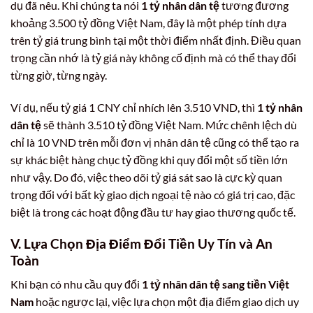
dụ đã nêu. Khi chúng ta nói
1 tỷ nhân dân tệ
tương đương
khoảng 3.500 tỷ đồng Việt Nam, đây là một phép tính dựa
trên tỷ giá trung bình tại một thời điểm nhất định. Điều quan
trọng cần nhớ là tỷ giá này không cố định mà có thể thay đổi
từng giờ, từng ngày.
Ví dụ, nếu tỷ giá 1 CNY chỉ nhích lên 3.510 VND, thì
1 tỷ nhân
dân tệ
sẽ thành 3.510 tỷ đồng Việt Nam. Mức chênh lệch dù
chỉ là 10 VND trên mỗi đơn vị nhân dân tệ cũng có thể tạo ra
sự khác biệt hàng chục tỷ đồng khi quy đổi một số tiền lớn
như vậy. Do đó, việc theo dõi tỷ giá sát sao là cực kỳ quan
trọng đối với bất kỳ giao dịch ngoại tệ nào có giá trị cao, đặc
biệt là trong các hoạt động đầu tư hay giao thương quốc tế.
V. Lựa Chọn Địa Điểm Đổi Tiền Uy Tín và An
Toàn
Khi bạn có nhu cầu quy đổi
1 tỷ nhân dân tệ sang tiền Việt
Nam
hoặc ngược lại, việc lựa chọn một địa điểm giao dịch uy