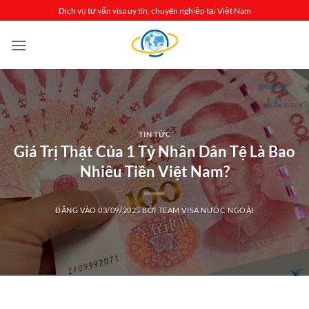
Bỏ
Dịch vụ tư vấn visa uy tín, chuyên nghiệp tại Việt Nam
qua
nội
dung
TIN TỨC
Giá Trị Thật Của 1 Tỷ Nhân Dân Tệ Là Bao
Nhiêu Tiền Việt Nam?
ĐĂNG VÀO
03/09/2025
BỞI
TEAM VISA NƯỚC NGOÀI