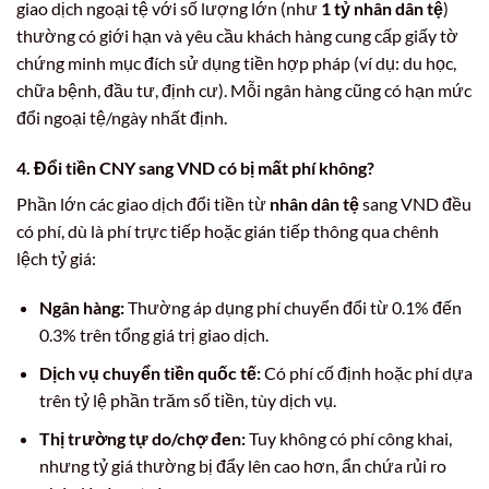
giao dịch ngoại tệ với số lượng lớn (như
1 tỷ nhân dân tệ
)
thường có giới hạn và yêu cầu khách hàng cung cấp giấy tờ
chứng minh mục đích sử dụng tiền hợp pháp (ví dụ: du học,
chữa bệnh, đầu tư, định cư). Mỗi ngân hàng cũng có hạn mức
đổi ngoại tệ/ngày nhất định.
4. Đổi tiền CNY sang VND có bị mất phí không?
Phần lớn các giao dịch đổi tiền từ
nhân dân tệ
sang VND đều
có phí, dù là phí trực tiếp hoặc gián tiếp thông qua chênh
lệch tỷ giá:
Ngân hàng:
Thường áp dụng phí chuyển đổi từ 0.1% đến
0.3% trên tổng giá trị giao dịch.
Dịch vụ chuyển tiền quốc tế:
Có phí cố định hoặc phí dựa
trên tỷ lệ phần trăm số tiền, tùy dịch vụ.
Thị trường tự do/chợ đen:
Tuy không có phí công khai,
nhưng tỷ giá thường bị đẩy lên cao hơn, ẩn chứa rủi ro