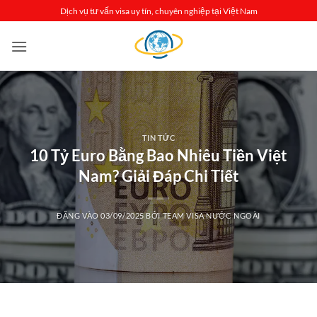
Bỏ
Dịch vụ tư vấn visa uy tín, chuyên nghiệp tại Việt Nam
qua
nội
dung
TIN TỨC
10 Tỷ Euro Bằng Bao Nhiêu Tiền Việt
Nam? Giải Đáp Chi Tiết
ĐĂNG VÀO
03/09/2025
BỞI
TEAM VISA NƯỚC NGOÀI