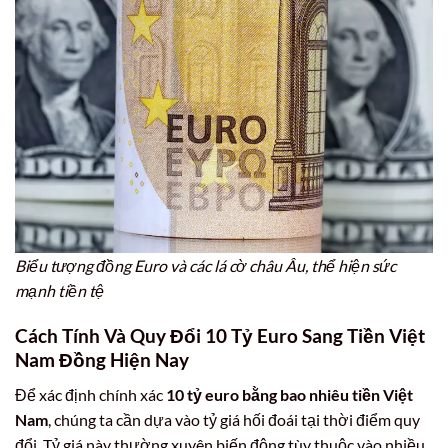
Biểu tượng đồng Euro và các lá cờ châu Âu, thể hiện sức
mạnh tiền tệ
Cách Tính Và Quy Đổi 10 Tỷ Euro Sang Tiền Việt
Nam Đồng Hiện Nay
Để xác định chính xác
10 tỷ euro bằng bao nhiêu tiền Việt
Nam
, chúng ta cần dựa vào tỷ giá hối đoái tại thời điểm quy
đổi. Tỷ giá này thường xuyên biến động tùy thuộc vào nhiều