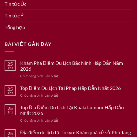
Tin tức Úc
Tin tức Ý
Tổng hợp
BÀI VIẾT GẦN ĐÂY
Khám Phá Điểm Du Lịch Bắc Ninh Hấp Dẫn Năm
25
Th5
2026
ở
Chức năng bình luận bị tắt
Khám
Phá
Top Điểm Du Lịch Tại Pháp Hấp Dẫn Nhất 2026
25
Điểm
Th5
ở
Chức năng bình luận bị tắt
Du
Top
Lịch
Điểm
Top Địa Điểm Du Lịch Tại Kuala Lumpur Hấp Dẫn
Bắc
25
Du
Th5
Nhất 2026
Ninh
Lịch
Hấp
ở
Chức năng bình luận bị tắt
Tại
Dẫn
Top
Pháp
Năm
Địa
Địa điểm du lịch tại Tokyo: Khám phá xứ sở Phù Tang
Hấp
25
2026
Điểm
Dẫn