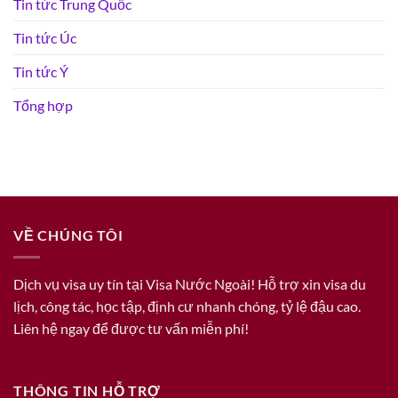
Tin tức Trung Quốc
Tin tức Úc
Tin tức Ý
Tổng hợp
VỀ CHÚNG TÔI
Dịch vụ visa uy tín tại Visa Nước Ngoài! Hỗ trợ xin visa du
lịch, công tác, học tập, định cư nhanh chóng, tỷ lệ đậu cao.
Liên hệ ngay để được tư vấn miễn phí!
THÔNG TIN HỖ TRỢ