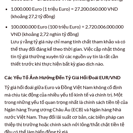
1.000.000 Euro (1 triệu Euro) = 27.200.060.000 VND
(khoảng 27,2 tỷ đồng)
100.000.000 Euro (100 triệu Euro) = 2.720.006.000.000
VND (khoảng 2,72 nghìn tỷ đồng)
Lưu ý rằng tỷ giá này chỉ mang tính chất tham khảo và có
thể thay đổi đáng kể theo thời gian. Việc cập nhật thông
tin tỷ giá thường xuyên từ các nguồn uy tín là rất cần
thiết trước khi thực hiện bất kỳ giao dịch nào.
Các Yếu Tố Ảnh Hưởng Đến Tỷ Giá Hối Đoái EUR/VND
Tỷ giá hối đoái giữa Euro và Đồng Việt Nam không cố định
mà chịu tác động của nhiều yếu tố kinh tế và chính trị. Một
trong những yếu tố quan trọng nhất là chính sách tiền tệ của
Ngân hàng Trung ương Châu Âu (ECB) và Ngân hàng Nhà
nước Việt Nam. Thay đổi lãi suất cơ bản, các biện pháp can
thiệp thị trường hoặc chính sách nới lỏng/thắt chặt tiền tệ
đều có thể làm biến động tỷ giá.