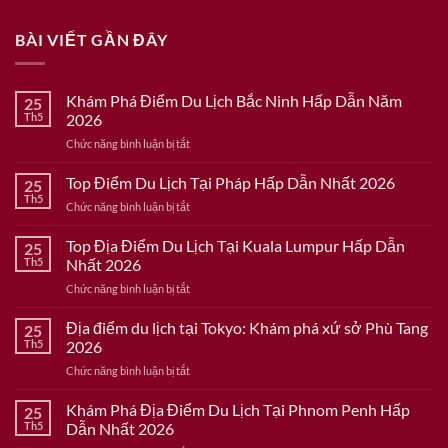
BÀI VIẾT GẦN ĐÂY
Khám Phá Điểm Du Lịch Bắc Ninh Hấp Dẫn Năm
25
Th5
2026
ở
Chức năng bình luận bị tắt
Khám
Phá
Top Điểm Du Lịch Tại Pháp Hấp Dẫn Nhất 2026
25
Điểm
Th5
ở
Chức năng bình luận bị tắt
Du
Top
Lịch
Điểm
Top Địa Điểm Du Lịch Tại Kuala Lumpur Hấp Dẫn
Bắc
25
Du
Th5
Nhất 2026
Ninh
Lịch
Hấp
ở
Chức năng bình luận bị tắt
Tại
Dẫn
Top
Pháp
Năm
Địa
Địa điểm du lịch tại Tokyo: Khám phá xứ sở Phù Tang
Hấp
25
2026
Điểm
Dẫn
Th5
2026
Du
Nhất
ở
Chức năng bình luận bị tắt
Lịch
2026
Địa
Tại
điểm
Khám Phá Địa Điểm Du Lịch Tại Phnom Penh Hấp
Kuala
25
du
Lumpur
Th5
Dẫn Nhất 2026
lịch
Hấp