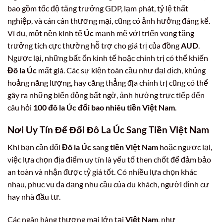
bao gồm tốc độ tăng trưởng GDP, lạm phát, tỷ lệ thất
nghiệp, và cán cân thương mại, cũng có ảnh hưởng đáng kể.
Ví dụ, một nền kinh tế
Úc
mạnh mẽ với triển vọng tăng
trưởng tích cực thường hỗ trợ cho giá trị của đồng
AUD
.
Ngược lại, những bất ổn kinh tế hoặc chính trị có thể khiến
Đô la Úc
mất giá. Các sự kiện toàn cầu như đại dịch, khủng
hoảng năng lượng, hay căng thẳng địa chính trị cũng có thể
gây ra những biến động bất ngờ, ảnh hưởng trực tiếp đến
câu hỏi
100 đô la Úc đổi bao nhiêu tiền Việt Nam
.
Nơi Uy Tín Để Đổi Đô La Úc Sang Tiền Việt Nam
Khi bạn cần đổi
Đô la Úc
sang
tiền Việt Nam
hoặc ngược lại,
việc lựa chọn địa điểm uy tín là yếu tố then chốt để đảm bảo
an toàn và nhận được tỷ giá tốt. Có nhiều lựa chọn khác
nhau, phục vụ đa dạng nhu cầu của du khách, người định cư
hay nhà đầu tư.
Các ngân hàng thương mại lớn tại
Việt Nam
, như