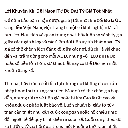
Lời Khuyên Khi Đổi Ngoại Tệ Để Đạt Tỷ Giá Tốt Nhất
Để đảm bảo bạn nhận được giá trị tốt nhất khi đổi
Đô la Úc
sang
tiền Việt Nam
, việc trang bị một số kinh nghiệm là rất
hữu ích. Đầu tiên và quan trọng nhất, hãy luôn so sánh tỷ giá
giữa các ngân hàng và các điểm đổi tiền uy tín khác nhau. Tỷ
giá có thể chênh lệch đáng kể giữa các nơi, dù chỉ là vài chục
đến vài trăm đồng cho mỗi
AUD
, nhưng với
100 đô la Úc
hoặc số tiền lớn hơn, sự khác biệt này có thể tạo nên một
khoản đáng kể.
Thứ hai, hãy tránh đổi tiền tại những nơi không được cấp
phép hoặc thị trường chợ đen. Mặc dù có thể chào giá hấp
dẫn, nhưng rủi ro về tiền giả hoặc bị lừa đảo là rất cao và
không được pháp luật bảo vệ. Luôn chuẩn bị giấy tờ tùy
thân cần thiết như căn cước công dân hoặc hộ chiếu khi đi
đổi ngoại tệ để quy trình diễn ra suôn sẻ. Cuối cùng, theo dõi
xu hướng tỷ giá hối đoái trong một khoảng thời gian nhất