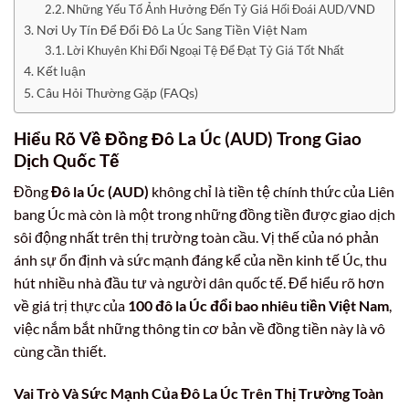
Những Yếu Tố Ảnh Hưởng Đến Tỷ Giá Hối Đoái AUD/VND
Nơi Uy Tín Để Đổi Đô La Úc Sang Tiền Việt Nam
Lời Khuyên Khi Đổi Ngoại Tệ Để Đạt Tỷ Giá Tốt Nhất
Kết luận
Câu Hỏi Thường Gặp (FAQs)
Hiểu Rõ Về Đồng Đô La Úc (AUD) Trong Giao
Dịch Quốc Tế
Đồng
Đô la Úc (AUD)
không chỉ là tiền tệ chính thức của Liên
bang Úc mà còn là một trong những đồng tiền được giao dịch
sôi động nhất trên thị trường toàn cầu. Vị thế của nó phản
ánh sự ổn định và sức mạnh đáng kể của nền kinh tế Úc, thu
hút nhiều nhà đầu tư và người dân quốc tế. Để hiểu rõ hơn
về giá trị thực của
100 đô la Úc đổi bao nhiêu tiền Việt Nam
,
việc nắm bắt những thông tin cơ bản về đồng tiền này là vô
cùng cần thiết.
Vai Trò Và Sức Mạnh Của Đô La Úc Trên Thị Trường Toàn