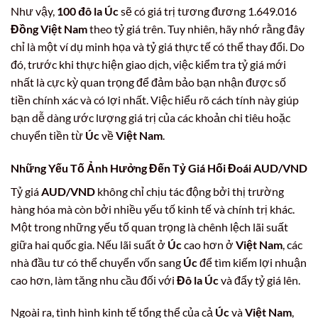
Như vậy,
100 đô la Úc
sẽ có giá trị tương đương 1.649.016
Đồng Việt Nam
theo tỷ giá trên. Tuy nhiên, hãy nhớ rằng đây
chỉ là một ví dụ minh họa và tỷ giá thực tế có thể thay đổi. Do
đó, trước khi thực hiện giao dịch, việc kiểm tra tỷ giá mới
nhất là cực kỳ quan trọng để đảm bảo bạn nhận được số
tiền chính xác và có lợi nhất. Việc hiểu rõ cách tính này giúp
bạn dễ dàng ước lượng giá trị của các khoản chi tiêu hoặc
chuyển tiền từ
Úc
về
Việt Nam
.
Những Yếu Tố Ảnh Hưởng Đến Tỷ Giá Hối Đoái AUD/VND
Tỷ giá
AUD/VND
không chỉ chịu tác động bởi thị trường
hàng hóa mà còn bởi nhiều yếu tố kinh tế và chính trị khác.
Một trong những yếu tố quan trọng là chênh lệch lãi suất
giữa hai quốc gia. Nếu lãi suất ở
Úc
cao hơn ở
Việt Nam
, các
nhà đầu tư có thể chuyển vốn sang
Úc
để tìm kiếm lợi nhuận
cao hơn, làm tăng nhu cầu đối với
Đô la Úc
và đẩy tỷ giá lên.
Ngoài ra, tình hình kinh tế tổng thể của cả
Úc
và
Việt Nam
,