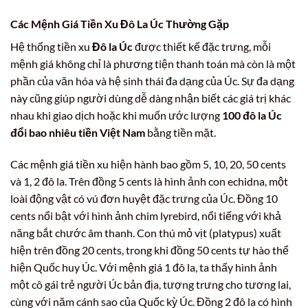
Các Mệnh Giá Tiền Xu Đô La Úc Thường Gặp
Hệ thống tiền xu
Đô la Úc
được thiết kế đặc trưng, mỗi
mệnh giá không chỉ là phương tiện thanh toán mà còn là một
phần của văn hóa và hệ sinh thái đa dạng của Úc. Sự đa dạng
này cũng giúp người dùng dễ dàng nhận biết các giá trị khác
nhau khi giao dịch hoặc khi muốn ước lượng
100 đô la Úc
đổi bao nhiêu tiền Việt Nam
bằng tiền mặt.
Các mệnh giá tiền xu hiện hành bao gồm 5, 10, 20, 50 cents
và 1, 2 đô la. Trên đồng 5 cents là hình ảnh con echidna, một
loài động vật có vú đơn huyệt đặc trưng của Úc. Đồng 10
cents nổi bật với hình ảnh chim lyrebird, nổi tiếng với khả
năng bắt chước âm thanh. Con thú mỏ vịt (platypus) xuất
hiện trên đồng 20 cents, trong khi đồng 50 cents tự hào thể
hiện Quốc huy Úc. Với mệnh giá 1 đô la, ta thấy hình ảnh
một cô gái trẻ người Úc bản địa, tượng trưng cho tương lai,
cùng với năm cánh sao của Quốc kỳ Úc. Đồng 2 đô la có hình