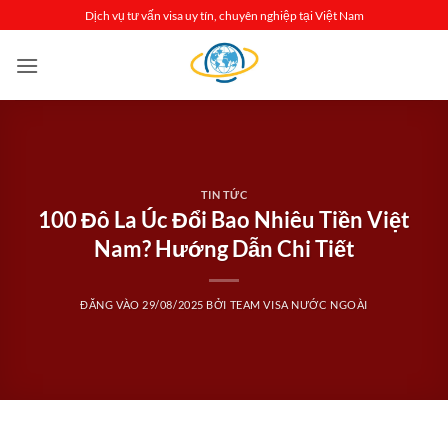
Bỏ
Dịch vụ tư vấn visa uy tín, chuyên nghiệp tại Việt Nam
qua
nội
dung
TIN TỨC
100 Đô La Úc Đổi Bao Nhiêu Tiền Việt
Nam? Hướng Dẫn Chi Tiết
ĐĂNG VÀO
29/08/2025
BỞI
TEAM VISA NƯỚC NGOÀI