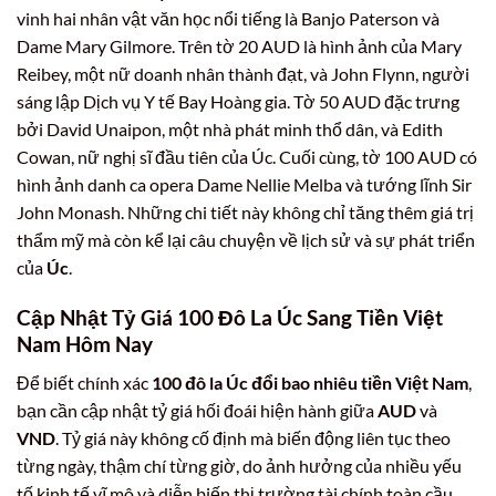
vinh hai nhân vật văn học nổi tiếng là Banjo Paterson và
Dame Mary Gilmore. Trên tờ 20 AUD là hình ảnh của Mary
Reibey, một nữ doanh nhân thành đạt, và John Flynn, người
sáng lập Dịch vụ Y tế Bay Hoàng gia. Tờ 50 AUD đặc trưng
bởi David Unaipon, một nhà phát minh thổ dân, và Edith
Cowan, nữ nghị sĩ đầu tiên của Úc. Cuối cùng, tờ 100 AUD có
hình ảnh danh ca opera Dame Nellie Melba và tướng lĩnh Sir
John Monash. Những chi tiết này không chỉ tăng thêm giá trị
thẩm mỹ mà còn kể lại câu chuyện về lịch sử và sự phát triển
của
Úc
.
Cập Nhật Tỷ Giá 100 Đô La Úc Sang Tiền Việt
Nam Hôm Nay
Để biết chính xác
100 đô la Úc đổi bao nhiêu tiền Việt Nam
,
bạn cần cập nhật tỷ giá hối đoái hiện hành giữa
AUD
và
VND
. Tỷ giá này không cố định mà biến động liên tục theo
từng ngày, thậm chí từng giờ, do ảnh hưởng của nhiều yếu
tố kinh tế vĩ mô và diễn biến thị trường tài chính toàn cầu.