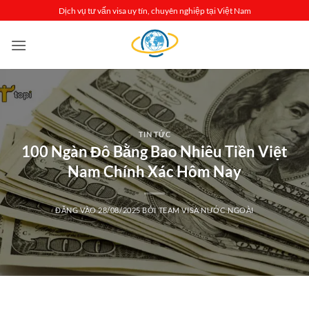
Bỏ
Dịch vụ tư vấn visa uy tín, chuyên nghiệp tại Việt Nam
qua
nội
dung
TIN TỨC
100 Ngàn Đô Bằng Bao Nhiêu Tiền Việt
Nam Chính Xác Hôm Nay
ĐĂNG VÀO
28/08/2025
BỞI
TEAM VISA NƯỚC NGOÀI