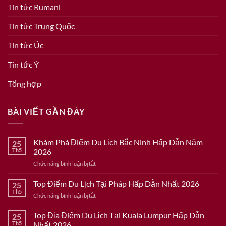
Tin tức Rumani
Tin tức Trung Quốc
Tin tức Úc
Tin tức Ý
Tổng hợp
BÀI VIẾT GẦN ĐÂY
Khám Phá Điểm Du Lịch Bắc Ninh Hấp Dẫn Năm
25
Th5
2026
ở
Chức năng bình luận bị tắt
Khám
Phá
Top Điểm Du Lịch Tại Pháp Hấp Dẫn Nhất 2026
25
Điểm
Th5
ở
Chức năng bình luận bị tắt
Du
Top
Lịch
Điểm
Top Địa Điểm Du Lịch Tại Kuala Lumpur Hấp Dẫn
Bắc
25
Du
Th5
Nhất 2026
Ninh