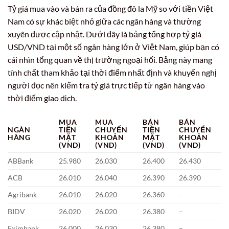
Tỷ giá mua vào và bán ra của đồng đô la Mỹ so với tiền Việt
Nam có sự khác biệt nhỏ giữa các ngân hàng và thường
xuyên được cập nhật. Dưới đây là bảng tổng hợp tỷ giá
USD/VND tại một số ngân hàng lớn ở Việt Nam, giúp bạn có
cái nhìn tổng quan về thị trường ngoại hối. Bảng này mang
tính chất tham khảo tại thời điểm nhất định và khuyến nghị
người đọc nên kiểm tra tỷ giá trực tiếp từ ngân hàng vào
thời điểm giao dịch.
MUA
MUA
BÁN
BÁN
NGÂN
TIỀN
CHUYỂN
TIỀN
CHUYỂN
HÀNG
MẶT
KHOẢN
MẶT
KHOẢN
(VND)
(VND)
(VND)
(VND)
ABBank
25.980
26.030
26.400
26.430
ACB
26.010
26.040
26.390
26.390
Agribank
26.010
26.020
26.360
–
BIDV
26.020
26.020
26.380
–
Eximbank
26.000
26.030
26.380
–