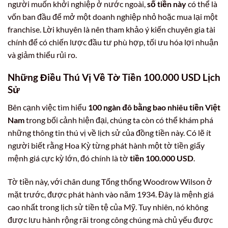
người muốn khởi nghiệp ở nước ngoài,
số tiền này
có thể là
vốn ban đầu để mở một doanh nghiệp nhỏ hoặc mua lại một
franchise. Lời khuyên là nên tham khảo ý kiến chuyên gia tài
chính để có chiến lược đầu tư phù hợp, tối ưu hóa lợi nhuận
và giảm thiểu rủi ro.
Những Điều Thú Vị Về Tờ Tiền 100.000 USD Lịch
Sử
Bên cạnh việc tìm hiểu
100 ngàn đô bằng bao nhiêu tiền Việt
Nam
trong bối cảnh hiện đại, chúng ta còn có thể khám phá
những thông tin thú vị về lịch sử của đồng tiền này. Có lẽ ít
người biết rằng Hoa Kỳ từng phát hành một tờ tiền giấy
mệnh giá cực kỳ lớn, đó chính là tờ
tiền 100.000 USD
.
Tờ tiền này, với chân dung Tổng thống Woodrow Wilson ở
mặt trước, được phát hành vào năm 1934. Đây là mệnh giá
cao nhất trong lịch sử tiền tệ của Mỹ. Tuy nhiên, nó không
được lưu hành rộng rãi trong công chúng mà chủ yếu được