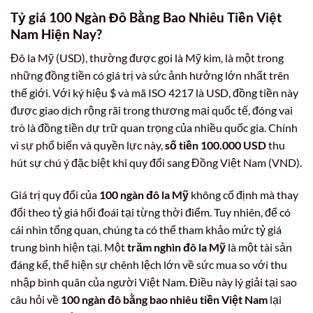
Tỷ giá 100 Ngàn Đô Bằng Bao Nhiêu Tiền Việt
Nam Hiện Nay?
Đô la Mỹ (USD), thường được gọi là Mỹ kim, là một trong
những đồng tiền có giá trị và sức ảnh hưởng lớn nhất trên
thế giới. Với ký hiệu $ và mã ISO 4217 là USD, đồng tiền này
được giao dịch rộng rãi trong thương mại quốc tế, đóng vai
trò là đồng tiền dự trữ quan trọng của nhiều quốc gia. Chính
vì sự phổ biến và quyền lực này,
số tiền 100.000 USD
thu
hút sự chú ý đặc biệt khi quy đổi sang Đồng Việt Nam (VND).
Giá trị quy đổi của
100 ngàn đô la Mỹ
không cố định mà thay
đổi theo tỷ giá hối đoái tại từng thời điểm. Tuy nhiên, để có
cái nhìn tổng quan, chúng ta có thể tham khảo mức tỷ giá
trung bình hiện tại. Một
trăm nghìn đô la Mỹ
là một tài sản
đáng kể, thể hiện sự chênh lệch lớn về sức mua so với thu
nhập bình quân của người Việt Nam. Điều này lý giải tại sao
câu hỏi về
100 ngàn đô bằng bao nhiêu tiền Việt Nam
lại