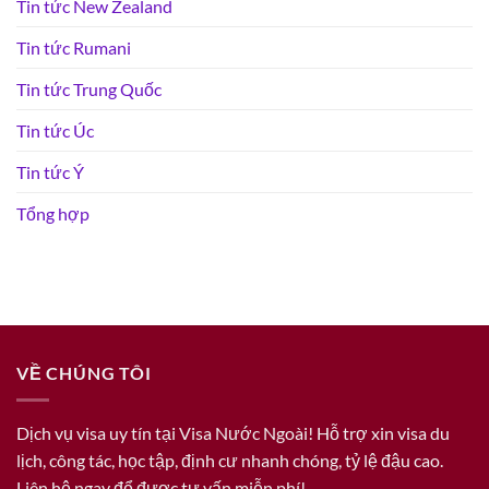
Tin tức New Zealand
Tin tức Rumani
Tin tức Trung Quốc
Tin tức Úc
Tin tức Ý
Tổng hợp
VỀ CHÚNG TÔI
Dịch vụ visa uy tín tại Visa Nước Ngoài! Hỗ trợ xin visa du
lịch, công tác, học tập, định cư nhanh chóng, tỷ lệ đậu cao.
Liên hệ ngay để được tư vấn miễn phí!