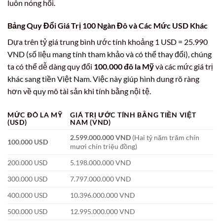
luôn nóng hổi.
Bảng Quy Đổi Giá Trị 100 Ngàn Đô và Các Mức USD Khác
Dựa trên tỷ giá trung bình ước tính khoảng 1 USD = 25.990
VND (số liệu mang tính tham khảo và có thể thay đổi), chúng
ta có thể dễ dàng quy đổi
100.000 đô la Mỹ
và các mức giá trị
khác sang tiền Việt Nam. Việc này giúp hình dung rõ ràng
hơn về quy mô tài sản khi tính bằng nội tệ.
MỨC ĐÔ LA MỸ
GIÁ TRỊ ƯỚC TÍNH BẰNG TIỀN VIỆT
(USD)
NAM (VND)
2.599.000.000 VND
(Hai tỷ năm trăm chín
100.000 USD
mươi chín triệu đồng)
200.000 USD
5.198.000.000 VND
300.000 USD
7.797.000.000 VND
400.000 USD
10.396.000.000 VND
500.000 USD
12.995.000.000 VND