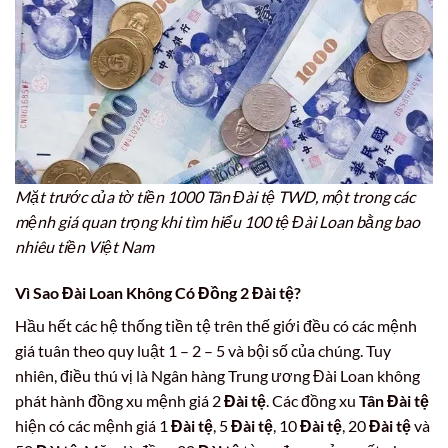
Mặt trước của tờ tiền 1000 Tân Đài tệ TWD, một trong các
mệnh giá quan trọng khi tìm hiểu 100 tệ Đài Loan bằng bao
nhiêu tiền Việt Nam
Vì Sao Đài Loan Không Có Đồng 2 Đài tệ?
Hầu hết các hệ thống tiền tệ trên thế giới đều có các mệnh
giá tuân theo quy luật 1 – 2 – 5 và bội số của chúng. Tuy
nhiên, điều thú vị là Ngân hàng Trung ương Đài Loan không
phát hành đồng xu mệnh giá 2
Đài tệ
. Các đồng xu
Tân Đài tệ
hiện có các mệnh giá 1
Đài tệ
, 5
Đài tệ
, 10
Đài tệ
, 20
Đài tệ
và