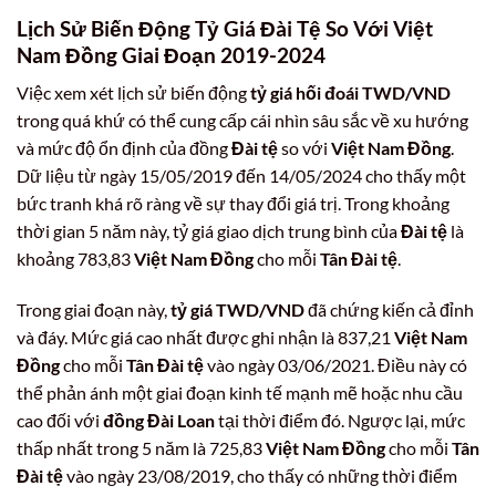
Lịch Sử Biến Động Tỷ Giá Đài Tệ So Với Việt
Nam Đồng Giai Đoạn 2019-2024
Việc xem xét lịch sử biến động
tỷ giá hối đoái TWD/VND
trong quá khứ có thể cung cấp cái nhìn sâu sắc về xu hướng
và mức độ ổn định của đồng
Đài tệ
so với
Việt Nam Đồng
.
Dữ liệu từ ngày 15/05/2019 đến 14/05/2024 cho thấy một
bức tranh khá rõ ràng về sự thay đổi giá trị. Trong khoảng
thời gian 5 năm này, tỷ giá giao dịch trung bình của
Đài tệ
là
khoảng 783,83
Việt Nam Đồng
cho mỗi
Tân Đài tệ
.
Trong giai đoạn này,
tỷ giá TWD/VND
đã chứng kiến cả đỉnh
và đáy. Mức giá cao nhất được ghi nhận là 837,21
Việt Nam
Đồng
cho mỗi
Tân Đài tệ
vào ngày 03/06/2021. Điều này có
thể phản ánh một giai đoạn kinh tế mạnh mẽ hoặc nhu cầu
cao đối với
đồng Đài Loan
tại thời điểm đó. Ngược lại, mức
thấp nhất trong 5 năm là 725,83
Việt Nam Đồng
cho mỗi
Tân
Đài tệ
vào ngày 23/08/2019, cho thấy có những thời điểm