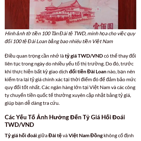
Hình ảnh tờ tiền 100 Tân Đài tệ TWD, minh họa cho việc quy
đổi 100 tệ Đài Loan bằng bao nhiêu tiền Việt Nam
Điều quan trọng cần nhớ là
tỷ giá TWD/VND
có thể thay đổi
liên tục trong ngày do nhiều yếu tố thị trường. Do đó, trước
khi thực hiện bất kỳ giao dịch
đổi tiền Đài Loan
nào, bạn nên
kiểm tra lại tỷ giá chính xác tại thời điểm đó để đảm bảo mức
quy đổi tốt nhất. Các ngân hàng lớn tại Việt Nam và các công
ty chuyển tiền quốc tế thường xuyên cập nhật bảng tỷ giá,
giúp bạn dễ dàng tra cứu.
Các Yếu Tố Ảnh Hưởng Đến Tỷ Giá Hối Đoái
TWD/VND
Tỷ giá hối đoái
giữa
Đài tệ
và
Việt Nam Đồng
không cố định