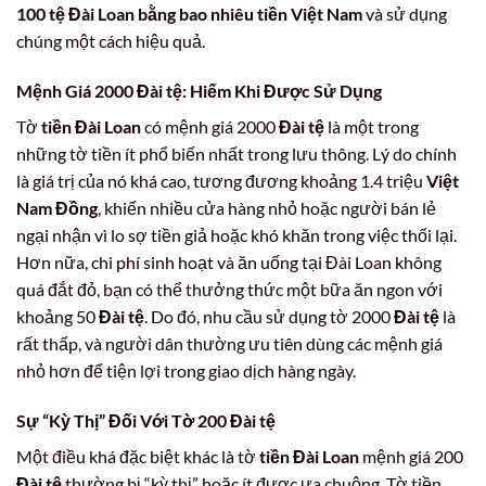
100 tệ Đài Loan bằng bao nhiêu tiền Việt Nam
và sử dụng
chúng một cách hiệu quả.
Mệnh Giá 2000 Đài tệ: Hiếm Khi Được Sử Dụng
Tờ
tiền Đài Loan
có mệnh giá 2000
Đài tệ
là một trong
những tờ tiền ít phổ biến nhất trong lưu thông. Lý do chính
là giá trị của nó khá cao, tương đương khoảng 1.4 triệu
Việt
Nam Đồng
, khiến nhiều cửa hàng nhỏ hoặc người bán lẻ
ngại nhận vì lo sợ tiền giả hoặc khó khăn trong việc thối lại.
Hơn nữa, chi phí sinh hoạt và ăn uống tại Đài Loan không
quá đắt đỏ, bạn có thể thưởng thức một bữa ăn ngon với
khoảng 50
Đài tệ
. Do đó, nhu cầu sử dụng tờ 2000
Đài tệ
là
rất thấp, và người dân thường ưu tiên dùng các mệnh giá
nhỏ hơn để tiện lợi trong giao dịch hàng ngày.
Sự “Kỳ Thị” Đối Với Tờ 200 Đài tệ
Một điều khá đặc biệt khác là tờ
tiền Đài Loan
mệnh giá 200
Đài tệ
thường bị “kỳ thị” hoặc ít được ưa chuộng. Tờ tiền