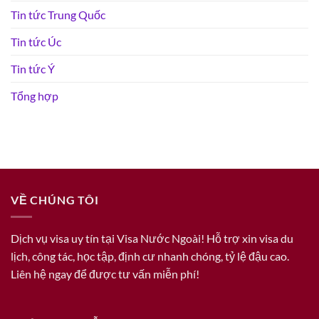
Tin tức Trung Quốc
Tin tức Úc
Tin tức Ý
Tổng hợp
VỀ CHÚNG TÔI
Dịch vụ visa uy tín tại Visa Nước Ngoài! Hỗ trợ xin visa du
lịch, công tác, học tập, định cư nhanh chóng, tỷ lệ đậu cao.
Liên hệ ngay để được tư vấn miễn phí!