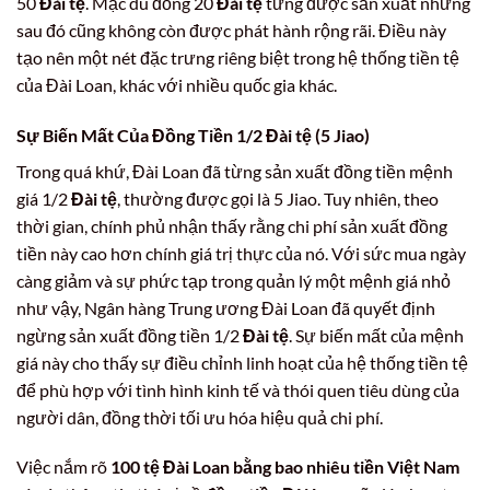
50
Đài tệ
. Mặc dù đồng 20
Đài tệ
từng được sản xuất nhưng
sau đó cũng không còn được phát hành rộng rãi. Điều này
tạo nên một nét đặc trưng riêng biệt trong hệ thống tiền tệ
của Đài Loan, khác với nhiều quốc gia khác.
Sự Biến Mất Của Đồng Tiền 1/2 Đài tệ (5 Jiao)
Trong quá khứ, Đài Loan đã từng sản xuất đồng tiền mệnh
giá 1/2
Đài tệ
, thường được gọi là 5 Jiao. Tuy nhiên, theo
thời gian, chính phủ nhận thấy rằng chi phí sản xuất đồng
tiền này cao hơn chính giá trị thực của nó. Với sức mua ngày
càng giảm và sự phức tạp trong quản lý một mệnh giá nhỏ
như vậy, Ngân hàng Trung ương Đài Loan đã quyết định
ngừng sản xuất đồng tiền 1/2
Đài tệ
. Sự biến mất của mệnh
giá này cho thấy sự điều chỉnh linh hoạt của hệ thống tiền tệ
để phù hợp với tình hình kinh tế và thói quen tiêu dùng của
người dân, đồng thời tối ưu hóa hiệu quả chi phí.
Việc nắm rõ
100 tệ Đài Loan bằng bao nhiêu tiền Việt Nam