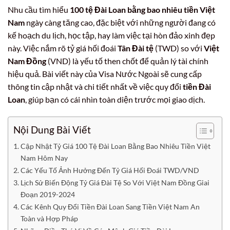
Nhu cầu tìm hiểu
100 tệ Đài Loan bằng bao nhiêu tiền Việt
Nam
ngày càng tăng cao, đặc biệt với những người đang có
kế hoạch du lịch, học tập, hay làm việc tại hòn đảo xinh đẹp
này. Việc nắm rõ tỷ giá hối đoái
Tân Đài tệ
(TWD) so với
Việt
Nam Đồng
(VND) là yếu tố then chốt để quản lý tài chính
hiệu quả. Bài viết này của Visa Nước Ngoài sẽ cung cấp
thông tin cập nhật và chi tiết nhất về việc quy đổi
tiền Đài
Loan
, giúp bạn có cái nhìn toàn diện trước mọi giao dịch.
Nội Dung Bài Viết
Cập Nhật Tỷ Giá 100 Tệ Đài Loan Bằng Bao Nhiêu Tiền Việt
Nam Hôm Nay
Các Yếu Tố Ảnh Hưởng Đến Tỷ Giá Hối Đoái TWD/VND
Lịch Sử Biến Động Tỷ Giá Đài Tệ So Với Việt Nam Đồng Giai
Đoạn 2019-2024
Các Kênh Quy Đổi Tiền Đài Loan Sang Tiền Việt Nam An
Toàn và Hợp Pháp