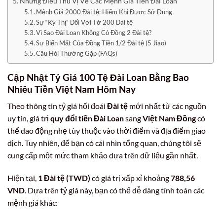
Những Điều Thú Vị Về Các Mệnh Giá Tiền Đài Loan
Mệnh Giá 2000 Đài tệ: Hiếm Khi Được Sử Dụng
Sự “Kỳ Thị” Đối Với Tờ 200 Đài tệ
Vì Sao Đài Loan Không Có Đồng 2 Đài tệ?
Sự Biến Mất Của Đồng Tiền 1/2 Đài tệ (5 Jiao)
Câu Hỏi Thường Gặp (FAQs)
Cập Nhật Tỷ Giá 100 Tệ Đài Loan Bằng Bao
Nhiêu Tiền Việt Nam Hôm Nay
Theo thông tin tỷ giá hối đoái
Đài tệ
mới nhất từ các nguồn
uy tín, giá trị
quy đổi tiền Đài Loan
sang
Việt Nam Đồng
có
thể dao động nhẹ tùy thuộc vào thời điểm và địa điểm giao
dịch. Tuy nhiên, để bạn có cái nhìn tổng quan, chúng tôi sẽ
cung cấp một mức tham khảo dựa trên dữ liệu gần nhất.
Hiện tại,
1 Đài tệ (TWD)
có giá trị xấp xỉ khoảng
788,56
VND
. Dựa trên tỷ giá này, bạn có thể dễ dàng tính toán các
mệnh giá khác: