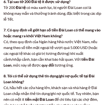
6. Tại sao tờ 200 Đài tệ ít được sử dụng?
Tờ 200
Đài tệ
có màu xanh lục, bị người Đài Loan coi là
không may mắn và thường tránh dùng, đặc biệt trong các dịp
lễ Tết.
7. Có quy định về giới hạn số tiền Đài Loan có thể mang vào
hoặc mang ra khỏi Việt Nam không?
Có, theo quy định của Ngân hàng Nhà nước Việt Nam, nếu
mang theo số tiền mặt ngoại tệ vượt quá 5.000 USD (hoặc
các ngoại tệ khác có giá trị tương đương) khi xuất
cảnh/nhập cảnh, bạn cần khai báo hải quan. Với
tiền Đài
Loan
, mức này sẽ được
quy đổi
tương ứng.
8. Tôi có thể sử dụng thẻ tín dụng/ghi nợ quốc tế tại Đài
Loan không?
Có, hầu hết các cửa hàng lớn, khách sạn và nhà hàng ở Đài
Loan chấp nhận thẻ tín dụng/ghi nợ quốc tế. Tuy nhiên, bạn
nên có một ít
tiền mặt Đài Loan
để chi tiêu tại các chợ đêm,