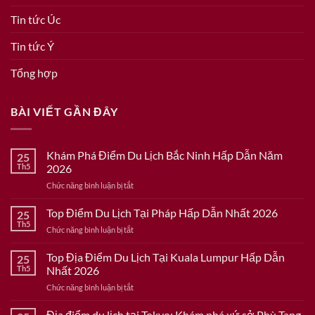
Tin tức Úc
Tin tức Ý
Tổng hợp
BÀI VIẾT GẦN ĐÂY
Khám Phá Điểm Du Lịch Bắc Ninh Hấp Dẫn Năm
25
Th5
2026
ở
Chức năng bình luận bị tắt
Khám
Phá
Top Điểm Du Lịch Tại Pháp Hấp Dẫn Nhất 2026
25
Điểm
Th5
ở
Chức năng bình luận bị tắt
Du
Top
Lịch
Điểm
Top Địa Điểm Du Lịch Tại Kuala Lumpur Hấp Dẫn
Bắc
25
Du
Th5
Nhất 2026
Ninh
Lịch
Hấp
ở
Chức năng bình luận bị tắt
Tại
Dẫn
Top
Pháp
Năm
Địa
Địa điểm du lịch tại Tokyo: Khám phá xứ sở Phù Tang
Hấp