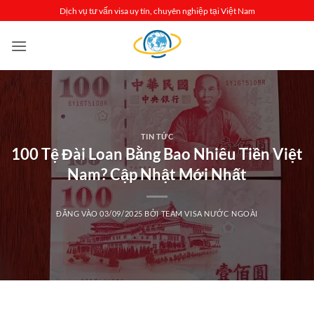
Bỏ
Dịch vụ tư vấn visa uy tín, chuyên nghiệp tại Việt Nam
qua
nội
dung
TIN TỨC
100 Tệ Đài Loan Bằng Bao Nhiêu Tiền Việt
Nam? Cập Nhật Mới Nhất
ĐĂNG VÀO
03/09/2025
BỞI
TEAM VISA NƯỚC NGOÀI