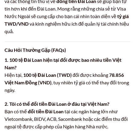
và các thông tin thú vị về
đồng tiền Đài Loan
sẽ giúp bạn tự
tin hơn khi đến Đài Loan. Mong rằng những chia sẻ từ Visa
Nước Ngoài sẽ cung cấp cho bạn cái nhìn toàn diện về
tỷ giá
TWD/VND
và kinh nghiệm hữu ích để quản lý tài chính hiệu
quả.
Câu Hỏi Thường Gặp (FAQs)
1. 100 tệ Đài Loan hiện tại đổi được bao nhiêu tiền Việt
Nam?
Hiện tại,
100 tệ Đài Loan (TWD)
đổi được khoảng
78.856
Việt Nam Đồng (VND)
, tuy nhiên tỷ giá có thể thay đổi trong
ngày.
2. Tôi có thể đổi tiền Đài Loan ở đâu tại Việt Nam?
Bạn có thể
đổi tiền Đài Loan
tại các ngân hàng lớn như
Vietcombank, BIDV, ACB, Sacombank hoặc các điểm thu đổi
ngoại tệ được cấp phép của Ngân hàng Nhà nước.