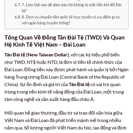
7. Làm thế nào để đảm bảo tôi không bị mất tiền khi đổi Đài
tệ?
8. Dịch vụ chuyển tiền quốc tế trực tuyến có ưu điểm gì so
với ngân hàng truyền thống?
Tổng Quan Về Đồng Tân Đài Tệ (TWD) Và Quan
Hệ Kinh Tế Việt Nam – Đài Loan
Tân Đài tệ (New Taiwan Dollar)
, với các ký hiệu phổ biến
như TWD, NT$ hoặc NTD, là đơn vị tiền tệ chính thức của
Đài Loan. Đồng tiền này được phát hành và quản lý bởi Ngân
hàng Trung ương Đài Loan (Central Bank of the Republic of
China). Sự ổn định và giá trị của
Tân Đài tệ
có vai trò quan
trọng trong nền kinh tế năng động của Đài Loan, một trung
tâm công nghệ và sản xuất hàng đầu châu Á.
Mối quan hệ giao thương, đầu tư và trao đổi văn hóa giữa
Việt Nam và Đài Loan đã phát triển mạnh mẽ trong nhiều
năm qua. Số lượng người Việt Nam du học, lao động và định