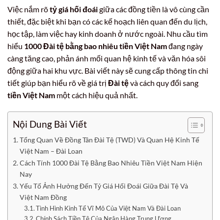
Việc nắm rõ
tỷ giá hối đoái
giữa các đồng tiền là vô cùng cần
thiết, đặc biệt khi bạn có các kế hoạch liên quan đến du lịch,
học tập, làm việc hay kinh doanh ở nước ngoài. Nhu cầu tìm
hiểu
1000 Đài tệ bằng bao nhiêu tiền Việt Nam
đang ngày
càng tăng cao, phản ánh mối quan hệ kinh tế và văn hóa sôi
động giữa hai khu vực. Bài viết này sẽ cung cấp thông tin chi
tiết giúp bạn hiểu rõ về giá trị
Đài tệ
và cách quy đổi sang
tiền Việt Nam
một cách hiệu quả nhất.
Nội Dung Bài Viết
Tổng Quan Về Đồng Tân Đài Tệ (TWD) Và Quan Hệ Kinh Tế
Việt Nam – Đài Loan
Cách Tính 1000 Đài Tệ Bằng Bao Nhiêu Tiền Việt Nam Hiện
Nay
Yếu Tố Ảnh Hưởng Đến Tỷ Giá Hối Đoái Giữa Đài Tệ Và
Việt Nam Đồng
Tình Hình Kinh Tế Vĩ Mô Của Việt Nam Và Đài Loan
Chính Sách Tiền Tệ Của Ngân Hàng Trung Ương