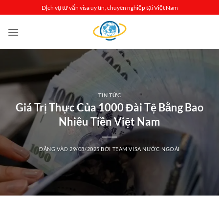
Bỏ
Dịch vụ tư vấn visa uy tín, chuyên nghiệp tại Việt Nam
qua
nội
dung
TIN TỨC
Giá Trị Thực Của 1000 Đài Tệ Bằng Bao
Nhiêu Tiền Việt Nam
ĐĂNG VÀO
29/08/2025
BỞI
TEAM VISA NƯỚC NGOÀI