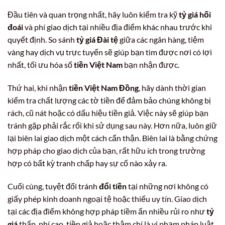
Đầu tiên và quan trọng nhất, hãy luôn kiểm tra kỹ
tỷ giá hối
đoái
và phí giao dịch tại nhiều địa điểm khác nhau trước khi
quyết định. So sánh
tỷ giá Đài tệ
giữa các ngân hàng, tiệm
vàng hay dịch vụ trực tuyến sẽ giúp bạn tìm được nơi có lợi
nhất, tối ưu hóa số
tiền Việt Nam
bạn nhận được.
Thứ hai, khi nhận
tiền Việt Nam Đồng
, hãy dành thời gian
kiểm tra chất lượng các tờ tiền để đảm bảo chúng không bị
rách, cũ nát hoặc có dấu hiệu tiền giả. Việc này sẽ giúp bạn
tránh gặp phải rắc rối khi sử dụng sau này. Hơn nữa, luôn giữ
lại biên lai giao dịch một cách cẩn thận. Biên lai là bằng chứng
hợp pháp cho giao dịch của bạn, rất hữu ích trong trường
hợp có bất kỳ tranh chấp hay sự cố nào xảy ra.
Cuối cùng, tuyệt đối tránh
đổi tiền
tại những nơi không có
giấy phép kinh doanh ngoại tệ hoặc thiếu uy tín. Giao dịch
tại các địa điểm không hợp pháp tiềm ẩn nhiều rủi ro như
tỷ
giá
thấp, phí cao, tiền giả hoặc thậm chí là vi phạm pháp luật,