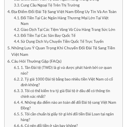
Cung Cầu Ngoại Tệ Trên Thị Trường
Địa Điểm Đổi Đài Tệ Sang Việt Nam Đồng Uy Tín Và An Toàn
Đổi Tiền Tại Các Ngân Hàng Thương Mại Lớn Tại Việt
Nam
Giao Dịch Tại Các Tiệm Vàng Và Cửa Hàng Trang Sức Lớn
Đổi Tiền Tại Các Sân Bay Quốc Tế
Sử Dụng Dịch Vụ Chuyển Tiền Quốc Tế Trực Tuyến
Những Lưu Ý Quan Trọng Khi Chuyển Đổi Đài Tệ Sang Tiền
Việt Nam
Câu Hỏi Thường Gặp (FAQs)
1. Tân Đài tệ (TWD) là gì và được phát hành bởi cơ quan
nào?
2. Tỷ giá 1000 Đài tệ bằng bao nhiêu tiền Việt Nam có cố
định không?
3. Tôi có thể kiểm tra tỷ giá Đài tệ ở đâu để có thông tin
chính xác nhất?
4. Những địa điểm nào an toàn để đổi Đài tệ sang Việt Nam
Đồng?
5. Tôi cần chuẩn bị giấy tờ gì khi đổi tiền Đài Loan tại ngân
hàng?
6. Có nên đổi tiền ở sân bay không?