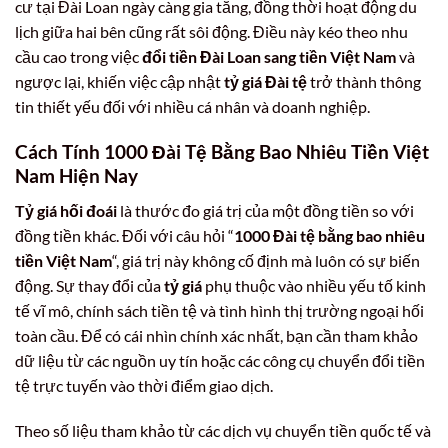
cư tại Đài Loan ngày càng gia tăng, đồng thời hoạt động du
lịch giữa hai bên cũng rất sôi động. Điều này kéo theo nhu
cầu cao trong việc
đổi tiền Đài Loan sang tiền Việt Nam
và
ngược lại, khiến việc cập nhật
tỷ giá Đài tệ
trở thành thông
tin thiết yếu đối với nhiều cá nhân và doanh nghiệp.
Cách Tính 1000 Đài Tệ Bằng Bao Nhiêu Tiền Việt
Nam Hiện Nay
Tỷ giá hối đoái
là thước đo giá trị của một đồng tiền so với
đồng tiền khác. Đối với câu hỏi “
1000 Đài tệ bằng bao nhiêu
tiền Việt Nam
“, giá trị này không cố định mà luôn có sự biến
động. Sự thay đổi của
tỷ giá
phụ thuộc vào nhiều yếu tố kinh
tế vĩ mô, chính sách tiền tệ và tình hình thị trường ngoại hối
toàn cầu. Để có cái nhìn chính xác nhất, bạn cần tham khảo
dữ liệu từ các nguồn uy tín hoặc các công cụ chuyển đổi tiền
tệ trực tuyến vào thời điểm giao dịch.
Theo số liệu tham khảo từ các dịch vụ chuyển tiền quốc tế và