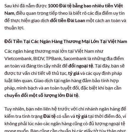
Sau khi đã nắm được
1000 Đài tệ bằng bao nhiêu tiền Việt
Nam
, điều quan trọng tiếp theo là biết rõ các địa điểm uy tín
để thực hiện giao dịch
đổi tiền Đài Loan
một cách an toàn và
thuận lợi.
Đổi Tiền Tại Các Ngân Hàng Thương Mại Lớn Tại Việt Nam
Các ngân hàng thương mại lớn tại Việt Nam như
Vietcombank, BIDV, TPBank, Sacombank là những địa điểm
an toàn và đáng tin cậy nhất để
đổi ngoại tệ
. Tại đây, bạn sẽ
được tư vấn chi tiết về thủ tục,
tỷ giá
và các quy định pháp
luật liên quan. Giao dịch tại ngân hàng đảm bảo tính hợp
pháp, minh bạch và an toàn tuyệt đối, đặc biệt khi bạn cần
chuyển đổi một số lượng lớn Đài tệ
.
Tuy nhiên, bạn nên liên hệ trước với chi nhánh ngân hàng để
kiểm tra tình trạng
Đài tệ
có sẵn và
tỷ giá
tại thời điểm đó, vì
không phải lúc nào các ngân hàng cũng có đủ lượng ngoại tệ
mong muốn. Bạn cũng cần chuẩn bị các giấy tờ tùy thân như