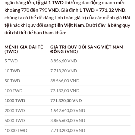
ngân hàng lớn,
tỷ giá 1 TWD
thường dao động quanh mức
khoảng 770 đến 790
VND
. Giả định
1 TWD = 771,32 VND
,
chúng ta có thể dễ dàng tính toán giá trị của các mệnh giá
Đài
tệ
khác khi quy đổi sang
tiền Việt Nam
. Dưới đây là bảng quy
đổi chi tiết để bạn tham khảo:
MỆNH GIÁ ĐÀI TỆ
GIÁ TRỊ QUY ĐỔI SANG VIỆT NAM
(TWD)
ĐỒNG (VND)
5 TWD
3.856,60 VND
10 TWD
7.713,20 VND
50 TWD
38.566,00 VND
100 TWD
77.132,00 VND
1000 TWD
771.320,00 VND
2000 TWD
1.542.640,00 VND
5000 TWD
3.856.600,00 VND
10000 TWD
7.713.200,00 VND