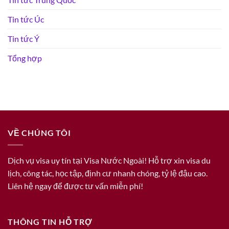
Tin tức Úc
Tin tức Ý
Tổng hợp
VỀ CHÚNG TÔI
Dịch vụ visa uy tín tại Visa Nước Ngoài! Hỗ trợ xin visa du
lịch, công tác, học tập, định cư nhanh chóng, tỷ lệ đậu cao.
Liên hệ ngay để được tư vấn miễn phí!
THÔNG TIN HỖ TRỢ