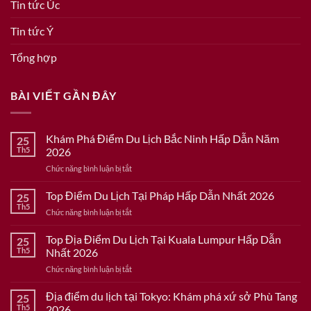
Tin tức Úc
Tin tức Ý
Tổng hợp
BÀI VIẾT GẦN ĐÂY
Khám Phá Điểm Du Lịch Bắc Ninh Hấp Dẫn Năm
25
Th5
2026
ở
Chức năng bình luận bị tắt
Khám
Phá
Top Điểm Du Lịch Tại Pháp Hấp Dẫn Nhất 2026
25
Điểm
Th5
ở
Chức năng bình luận bị tắt
Du
Top
Lịch
Điểm
Top Địa Điểm Du Lịch Tại Kuala Lumpur Hấp Dẫn
Bắc
25
Du
Th5
Nhất 2026
Ninh
Lịch
Hấp
ở
Chức năng bình luận bị tắt
Tại
Dẫn
Top
Pháp
Năm
Địa
Địa điểm du lịch tại Tokyo: Khám phá xứ sở Phù Tang
Hấp
25
2026
Điểm
Dẫn
Th5
2026