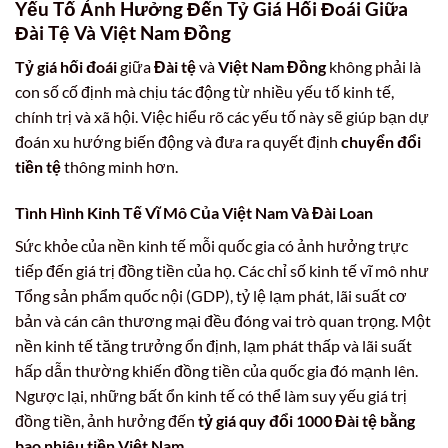
Yếu Tố Ảnh Hưởng Đến Tỷ Giá Hối Đoái Giữa
Đài Tệ Và Việt Nam Đồng
Tỷ giá hối đoái
giữa
Đài tệ
và
Việt Nam Đồng
không phải là
con số cố định mà chịu tác động từ nhiều yếu tố kinh tế,
chính trị và xã hội. Việc hiểu rõ các yếu tố này sẽ giúp bạn dự
đoán xu hướng biến động và đưa ra quyết định
chuyển đổi
tiền tệ
thông minh hơn.
Tình Hình Kinh Tế Vĩ Mô Của Việt Nam Và Đài Loan
Sức khỏe của nền kinh tế mỗi quốc gia có ảnh hưởng trực
tiếp đến giá trị đồng tiền của họ. Các chỉ số kinh tế vĩ mô như
Tổng sản phẩm quốc nội (GDP), tỷ lệ lạm phát, lãi suất cơ
bản và cán cân thương mại đều đóng vai trò quan trọng. Một
nền kinh tế tăng trưởng ổn định, lạm phát thấp và lãi suất
hấp dẫn thường khiến đồng tiền của quốc gia đó mạnh lên.
Ngược lại, những bất ổn kinh tế có thể làm suy yếu giá trị
đồng tiền, ảnh hưởng đến
tỷ giá quy đổi 1000 Đài tệ bằng
bao nhiêu tiền Việt Nam
.