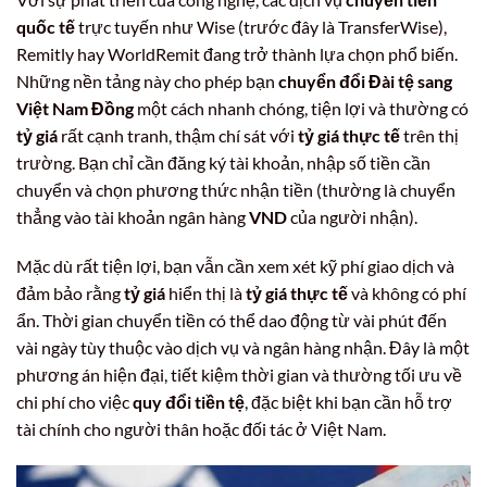
quốc tế
trực tuyến như Wise (trước đây là TransferWise),
Remitly hay WorldRemit đang trở thành lựa chọn phổ biến.
Những nền tảng này cho phép bạn
chuyển đổi Đài tệ sang
Việt Nam Đồng
một cách nhanh chóng, tiện lợi và thường có
tỷ giá
rất cạnh tranh, thậm chí sát với
tỷ giá thực tế
trên thị
trường. Bạn chỉ cần đăng ký tài khoản, nhập số tiền cần
chuyển và chọn phương thức nhận tiền (thường là chuyển
thẳng vào tài khoản ngân hàng
VND
của người nhận).
Mặc dù rất tiện lợi, bạn vẫn cần xem xét kỹ phí giao dịch và
đảm bảo rằng
tỷ giá
hiển thị là
tỷ giá thực tế
và không có phí
ẩn. Thời gian chuyển tiền có thể dao động từ vài phút đến
vài ngày tùy thuộc vào dịch vụ và ngân hàng nhận. Đây là một
phương án hiện đại, tiết kiệm thời gian và thường tối ưu về
chi phí cho việc
quy đổi tiền tệ
, đặc biệt khi bạn cần hỗ trợ
tài chính cho người thân hoặc đối tác ở Việt Nam.