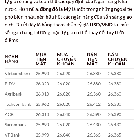
tỷ giá rõ ràng và tuân thủ các quy định của Ngân hàng Nhà
nước. Hơn nữa,
đồng đô la Mỹ
là một trong những ngoại tệ
phổ biến nhất, nên hầu hết các ngân hàng đều sẵn sàng giao
dịch. Dưới đây là bảng tham khảo tỷ giá
USD/VND
tại một
số ngân hàng thương mại (tỷ giá có thể thay đổi tùy thời
điểm):
MUA
MUA
BÁN
BÁN
NGÂN
TIỀN
CHUYỂN
TIỀN
CHUYỂN
HÀNG
MẶT
KHOẢN
MẶT
KHOẢN
Vietcombank
25.990
26.020
26.380
26.380
BIDV
26.020
26.020
26.380
26.380
Agribank
26.010
26.020
26.360
26.360
Techcombank
25.962
26.020
26.412
26.380
ACB
26.010
26.040
26.390
26.390
Sacombank
25.990
26.020
26.430
26.430
VPBank
25.990
26.040
26.365
26.365