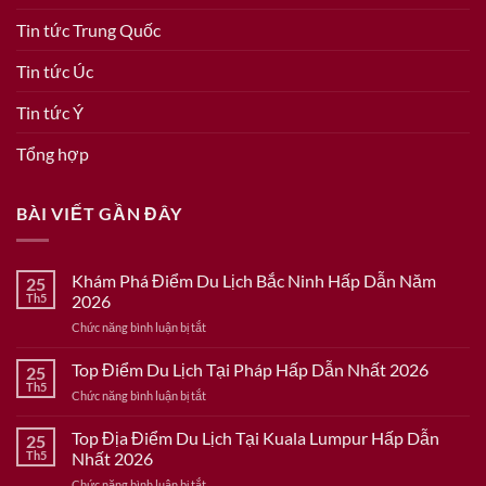
Tin tức Trung Quốc
Tin tức Úc
Tin tức Ý
Tổng hợp
BÀI VIẾT GẦN ĐÂY
Khám Phá Điểm Du Lịch Bắc Ninh Hấp Dẫn Năm
25
Th5
2026
ở
Chức năng bình luận bị tắt
Khám
Phá
Top Điểm Du Lịch Tại Pháp Hấp Dẫn Nhất 2026
25
Điểm
Th5
ở
Chức năng bình luận bị tắt
Du
Top
Lịch
Điểm
Top Địa Điểm Du Lịch Tại Kuala Lumpur Hấp Dẫn
Bắc
25
Du
Th5
Nhất 2026
Ninh
Lịch
Hấp
ở
Chức năng bình luận bị tắt