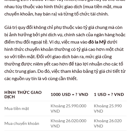
nhau tùy thuộc vào hình thức giao dịch (mua tiền mặt, mua
chuyển khoản, hay bán ra) và từng tổ chức tài chính.
Giá trị quy đổi không chỉ phụ thuộc vào tỷ giá chung mà còn
bị ảnh hưởng bởi phí dịch vụ, chính sách của ngân hàng hoặc
điểm thu đổi ngoại tệ. Ví dụ, việc mua vào
đô la Mỹ
dưới
hình thức chuyển khoản thường có tỷ giá cao hơn một chút
so với tiền mặt. Đối với giao dịch bán ra, mức giá cũng
thường được niêm yết cao hơn để tạo lợi nhuận cho các tổ
chức trung gian. Do đó, việc tham khảo bảng tỷ giá chi tiết từ
các nguồn uy tín là vô cùng cần thiết.
HÌNH THỨC GIAO
1000 USD = ? VND
1 USD = ? VND
DỊCH
Khoảng 25.990.000
Khoảng 25.990
Mua tiền mặt
VND
VND
Khoảng 26.020.000
Khoảng 26.020
Mua chuyển khoản
VND
VND