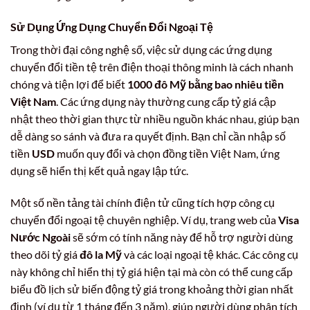
Sử Dụng Ứng Dụng Chuyển Đổi Ngoại Tệ
Trong thời đại công nghệ số, việc sử dụng các ứng dụng
chuyển đổi tiền tệ trên điện thoại thông minh là cách nhanh
chóng và tiện lợi để biết
1000 đô Mỹ bằng bao nhiêu tiền
Việt Nam
. Các ứng dụng này thường cung cấp tỷ giá cập
nhật theo thời gian thực từ nhiều nguồn khác nhau, giúp bạn
dễ dàng so sánh và đưa ra quyết định. Bạn chỉ cần nhập số
tiền
USD
muốn quy đổi và chọn đồng tiền Việt Nam, ứng
dụng sẽ hiển thị kết quả ngay lập tức.
Một số nền tảng tài chính điện tử cũng tích hợp công cụ
chuyển đổi ngoại tệ chuyên nghiệp. Ví dụ, trang web của
Visa
Nước Ngoài
sẽ sớm có tính năng này để hỗ trợ người dùng
theo dõi tỷ giá
đô la Mỹ
và các loại ngoại tệ khác. Các công cụ
này không chỉ hiển thị tỷ giá hiện tại mà còn có thể cung cấp
biểu đồ lịch sử biến động tỷ giá trong khoảng thời gian nhất
định (ví dụ từ 1 tháng đến 3 năm), giúp người dùng phân tích