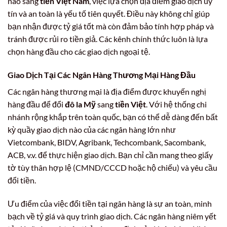
nào sang
tiền Việt Nam
, việc lựa chọn địa điểm giao dịch uy
tín và an toàn là yếu tố tiên quyết. Điều này không chỉ giúp
bạn nhận được tỷ giá tốt mà còn đảm bảo tính hợp pháp và
tránh được rủi ro tiền giả. Các kênh chính thức luôn là lựa
chọn hàng đầu cho các giao dịch ngoại tệ.
Giao Dịch Tại Các Ngân Hàng Thương Mại Hàng Đầu
Các ngân hàng thương mại là địa điểm được khuyến nghị
hàng đầu để đổi
đô la Mỹ
sang
tiền Việt
. Với hệ thống chi
nhánh rộng khắp trên toàn quốc, bạn có thể dễ dàng đến bất
kỳ quầy giao dịch nào của các ngân hàng lớn như
Vietcombank, BIDV, Agribank, Techcombank, Sacombank,
ACB, v.v. để thực hiện giao dịch. Bạn chỉ cần mang theo giấy
tờ tùy thân hợp lệ (CMND/CCCD hoặc hộ chiếu) và yêu cầu
đổi tiền.
Ưu điểm của việc đổi tiền tại ngân hàng là sự an toàn, minh
bạch về tỷ giá và quy trình giao dịch. Các ngân hàng niêm yết