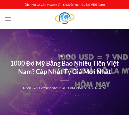
Bỏ
Dịch vụ tư vấn visa uy tín, chuyên nghiệp tại Việt Nam
qua
nội
dung
TIN TỨC
1000 Đô Mỹ Bằng Bao Nhiêu Tiền Việt
Nam? Cập Nhật Tỷ Giá Mới Nhất
ĐĂNG VÀO
29/08/2025
BỞI
TEAM VISA NƯỚC NGOÀI