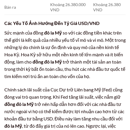
Khoảng 26.380.000
Khoảng 26.380
Bán ra
VND
VND
Các Yếu Tố Ảnh Hưởng Đến Tỷ Giá USD/VND
Sức mạnh của đồng
đô la Mỹ
so với các đồng tiền khác trên
thế giới là kết quả của nhiều yếu tố vĩ mô và vi mô. Một trong
những lý do chính là sự ổn định và quy mô của nền kinh tế
Hoa Kỳ. Hoa Kỳ sở hữu một nền kinh tế lớn mạnh và ít biến
động, làm cho
đồng đô la Mỹ
trở thành một tài sản an toàn
trong thời kỳ bất ổn toàn cầu, thu hút các nhà đầu tư quốc tế
tìm kiếm nơi trú ẩn an toàn cho vốn của họ.
Chính sách lãi suất của Cục Dự trữ Liên bang Mỹ (Fed) cũng
đóng vai trò quan trọng. Khi Fed tăng lãi suất, việc nắm giữ
đồng đô la Mỹ
trở nên hấp dẫn hơn đối với các nhà đầu tư
nước ngoài vì họ có thể kiếm được lợi nhuận cao hơn từ các
khoản đầu tư bằng USD. Điều này làm tăng nhu cầu đối với
đô la Mỹ
, từ đó đẩy giá trị của nó lên cao. Ngược lại, việc