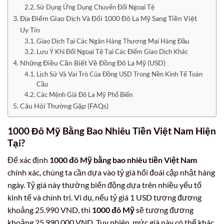
Sử Dụng Ứng Dụng Chuyển Đổi Ngoại Tệ
Địa Điểm Giao Dịch Và Đổi 1000 Đô La Mỹ Sang Tiền Việt
Uy Tín
Giao Dịch Tại Các Ngân Hàng Thương Mại Hàng Đầu
Lưu Ý Khi Đổi Ngoại Tệ Tại Các Điểm Giao Dịch Khác
Những Điều Cần Biết Về Đồng Đô La Mỹ (USD)
Lịch Sử Và Vai Trò Của Đồng USD Trong Nền Kinh Tế Toàn
Cầu
Các Mệnh Giá Đô La Mỹ Phổ Biến
Câu Hỏi Thường Gặp (FAQs)
1000 Đô Mỹ Bằng Bao Nhiêu Tiền Việt Nam Hiện
Tại?
Để xác định
1000 đô Mỹ bằng bao nhiêu tiền Việt Nam
chính xác, chúng ta cần dựa vào tỷ giá hối đoái cập nhật hàng
ngày. Tỷ giá này thường biến động dựa trên nhiều yếu tố
kinh tế và chính trị. Ví dụ, nếu tỷ giá 1 USD tương đương
khoảng 25.990 VND, thì
1000 đô Mỹ
sẽ tương đương
khoảng 25.990.000 VND. Tuy nhiên, mức giá này có thể khác