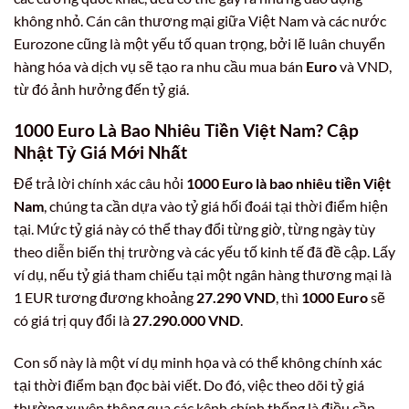
không nhỏ. Cán cân thương mại giữa Việt Nam và các nước
Eurozone cũng là một yếu tố quan trọng, bởi lẽ luân chuyển
hàng hóa và dịch vụ sẽ tạo ra nhu cầu mua bán
Euro
và VND,
từ đó ảnh hưởng đến tỷ giá.
1000 Euro Là Bao Nhiêu Tiền Việt Nam? Cập
Nhật Tỷ Giá Mới Nhất
Để trả lời chính xác câu hỏi
1000 Euro là bao nhiêu tiền Việt
Nam
, chúng ta cần dựa vào tỷ giá hối đoái tại thời điểm hiện
tại. Mức tỷ giá này có thể thay đổi từng giờ, từng ngày tùy
theo diễn biến thị trường và các yếu tố kinh tế đã đề cập. Lấy
ví dụ, nếu tỷ giá tham chiếu tại một ngân hàng thương mại là
1 EUR tương đương khoảng
27.290 VND
, thì
1000 Euro
sẽ
có giá trị quy đổi là
27.290.000 VND
.
Con số này là một ví dụ minh họa và có thể không chính xác
tại thời điểm bạn đọc bài viết. Do đó, việc theo dõi tỷ giá
thường xuyên thông qua các kênh chính thống là điều cần