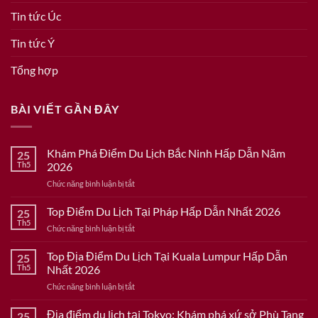
Tin tức Úc
Tin tức Ý
Tổng hợp
BÀI VIẾT GẦN ĐÂY
Khám Phá Điểm Du Lịch Bắc Ninh Hấp Dẫn Năm
25
Th5
2026
ở
Chức năng bình luận bị tắt
Khám
Phá
Top Điểm Du Lịch Tại Pháp Hấp Dẫn Nhất 2026
25
Điểm
Th5
ở
Chức năng bình luận bị tắt
Du
Top
Lịch
Điểm
Top Địa Điểm Du Lịch Tại Kuala Lumpur Hấp Dẫn
Bắc
25
Du
Th5
Nhất 2026
Ninh
Lịch
Hấp
ở
Chức năng bình luận bị tắt
Tại
Dẫn
Top
Pháp
Năm
Địa
Địa điểm du lịch tại Tokyo: Khám phá xứ sở Phù Tang
Hấp
25
2026