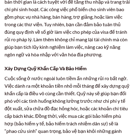
bán thời gian là cách tuyệt vời để tăng thu nhập và trang trải
chi phí sinh hoạt. Các công việc phổ biến cho sinh viên bao
gồm phục vụ nhà hàng, bán hàng, trợ giảng, hoặc làm việc
trong các thư viện. Tuy nhiên, bạn cần đảm bảo tuân thủ
đúng quy định về số giờ làm việc cho phép của visa để tránh
rủi ro pháp lý. Làm thêm không chỉ mang lại tài chính mà còn
giúp bạn tích lũy kinh nghiệm làm việc, nâng cao kỹ năng
ngôn ngữ và hòa nhập với văn hóa địa phương.
Xây Dựng Quỹ Khẩn Cấp Và Bảo Hiểm
Cuộc sống ở nước ngoài luôn tiềm ẩn những rủi ro bất ngờ.
Việc dành ra một khoản tiền nhỏ mỗi tháng để xây dựng quỹ
khẩn cấp là điều vô cùng cần thiết. Quỹ này sẽ giúp bạn đối
phó với các tình huống không lường trước như chi phí y tế
đột xuất, sửa chữa đồ đạc hỏng hóc, hoặc các khoản chi tiêu
cấp bách khác. Đồng thời, việc mua các gói bảo hiểm phù
hợp (bảo hiểm y tế, bảo hiểm trách nhiệm dân sự) sẽ là
“phao cứu sinh” quan trọng, bảo vệ bạn khỏi những gánh