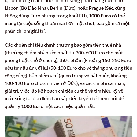
lại, ở những thành phố có mức sống phải chăng hơn như
Lisbon (Bồ Đào Nha), Berlin (Đức), hoặc Prague (Séc, cũng
không dùng Euro nhưng trong khối EU),
1000 Euro
có thể
mang lại cuộc sống thoải mái hơn một chút, bao gồm cả một
phần chi phí giải trí.
Các khoản chi tiêu chính thường bao gồm tiền thuê nhà
(thường chiếm phần lớn nhất, từ 300-600 Euro cho một
phòng hoặc chỗ ở chung), thực phẩm (khoảng 150-250 Euro
nếu tự nấu ăn), đi lại (50-100 Euro cho vé tháng phương tiện
công cộng), bảo hiểm y tế (quan trọng và bắt buộc, khoảng
100-120 Euro cho sinh viên ở Đức), và các chi phí cá nhân,
giải trí. Việc lập kế hoạch chi tiêu cụ thể và tìm hiểu kỹ về
mức sống tại địa điểm bạn sắp đến là yếu tố then chốt để
quản lý
1000 Euro
một cách hiệu quả nhất.