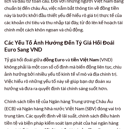
lịch và đầu tư toàn cầu. Đối với những người Việt Nam đang
chuẩn bị đến châu Âu, việc nắm bắt thông tin về đồng tiền
này là bước khởi đầu thiết yếu để hiểu rõ giá trị thực tế của
các khoản chi tiêu và thu nhập tại đây, từ đó lên kế hoạch tài
chính một cách khôn ngoan và chủ động.
Các Yếu Tố Ảnh Hưởng Đến Tỷ Giá Hối Đoái
Euro Sang VND
Tỷ giá hối đoái giữa
đồng Euro
và
tiền Việt Nam
(VND)
không phải là một con số cố định mà biến động liên tục, chịu
ảnh hưởng bởi nhiều yếu tố kinh tế vĩ mô và địa chính trị.
Việc hiểu rõ những yếu tố này sẽ giúp bạn dự đoán xu
hướng và đưa ra quyết định tài chính sáng suốt hơn.
Chính sách tiền tệ của Ngân hàng Trung ương Châu Âu
(ECB) và Ngân hàng Nhà nước Việt Nam (SBV) đóng vai trò
trung tâm. Các quyết định về lãi suất, chính sách điều hành
tiền tệ và biện pháp kiểm soát lạm phát của hai ngân hàng