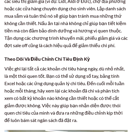
các siêu thị giảm giá (ví dụ: Lidl, Aldi ở Đức), chợ địa phương
hoặc các cửa hàng chuyên dụng cho sinh viên. Lập danh sách
mua sắm và tuân thủ nó sẽ giúp bạn tránh mua những thứ
không cần thiết. Nấu ăn tại nhà không chỉ giúp bạn tiết kiệm
tiền mà còn đảm bảo dinh dưỡng và hương vị quen thuộc.
Tận dụng các chương trình khuyến mãi, phiếu giảm giá và các
đợt sale off cũng là cách hiệu quả để giảm thiểu chi phí.
Theo Dõi Và Điều Chỉnh Chi Tiêu Định Kỳ
Việc ghi lại tất cả các khoản chi tiêu hàng ngày, dù nhỏ nhất,
là một thói quen tốt. Bạn có thể sử dụng sổ tay, bảng tính
Excel hoặc các ứng dụng quản lý chi tiêu. Đến cuối mỗi tuần
hoặc mỗi tháng, hãy xem lại các khoản đã chi và phân tích
xem có bất kỳ khoản nào không cần thiết hoặc có thể cắt
giảm được không. Việc này giúp bạn nhận diện được thói
quen chi tiêu của mình và đưa ra những điều chỉnh kịp thời
để luôn bám sát ngân sách đã đặt ra.