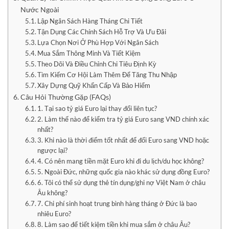
Nước Ngoài
Lập Ngân Sách Hàng Tháng Chi Tiết
Tận Dụng Các Chính Sách Hỗ Trợ Và Ưu Đãi
Lựa Chọn Nơi Ở Phù Hợp Với Ngân Sách
Mua Sắm Thông Minh Và Tiết Kiệm
Theo Dõi Và Điều Chỉnh Chi Tiêu Định Kỳ
Tìm Kiếm Cơ Hội Làm Thêm Để Tăng Thu Nhập
Xây Dựng Quỹ Khẩn Cấp Và Bảo Hiểm
Câu Hỏi Thường Gặp (FAQs)
1. Tại sao tỷ giá Euro lại thay đổi liên tục?
2. Làm thế nào để kiểm tra tỷ giá Euro sang VND chính xác
nhất?
3. Khi nào là thời điểm tốt nhất để đổi Euro sang VND hoặc
ngược lại?
4. Có nên mang tiền mặt Euro khi đi du lịch/du học không?
5. Ngoài Đức, những quốc gia nào khác sử dụng đồng Euro?
6. Tôi có thể sử dụng thẻ tín dụng/ghi nợ Việt Nam ở châu
Âu không?
7. Chi phí sinh hoạt trung bình hàng tháng ở Đức là bao
nhiêu Euro?
8. Làm sao để tiết kiệm tiền khi mua sắm ở châu Âu?