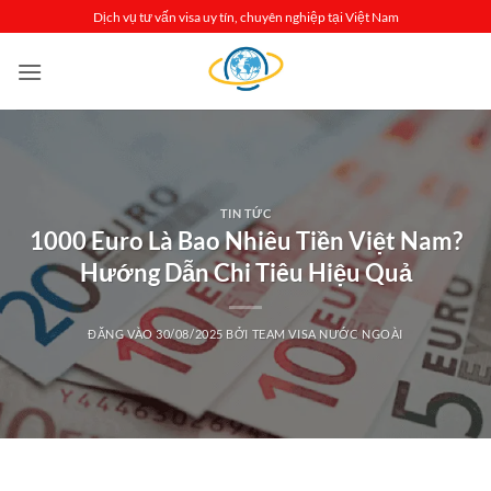
Bỏ
Dịch vụ tư vấn visa uy tín, chuyên nghiệp tại Việt Nam
qua
nội
dung
TIN TỨC
1000 Euro Là Bao Nhiêu Tiền Việt Nam?
Hướng Dẫn Chi Tiêu Hiệu Quả
ĐĂNG VÀO
30/08/2025
BỞI
TEAM VISA NƯỚC NGOÀI