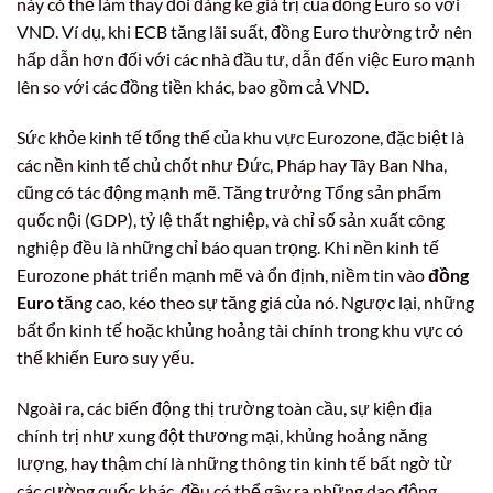
này có thể làm thay đổi đáng kể giá trị của đồng Euro so với
VND. Ví dụ, khi ECB tăng lãi suất, đồng Euro thường trở nên
hấp dẫn hơn đối với các nhà đầu tư, dẫn đến việc Euro mạnh
lên so với các đồng tiền khác, bao gồm cả VND.
Sức khỏe kinh tế tổng thể của khu vực Eurozone, đặc biệt là
các nền kinh tế chủ chốt như Đức, Pháp hay Tây Ban Nha,
cũng có tác động mạnh mẽ. Tăng trưởng Tổng sản phẩm
quốc nội (GDP), tỷ lệ thất nghiệp, và chỉ số sản xuất công
nghiệp đều là những chỉ báo quan trọng. Khi nền kinh tế
Eurozone phát triển mạnh mẽ và ổn định, niềm tin vào
đồng
Euro
tăng cao, kéo theo sự tăng giá của nó. Ngược lại, những
bất ổn kinh tế hoặc khủng hoảng tài chính trong khu vực có
thể khiến Euro suy yếu.
Ngoài ra, các biến động thị trường toàn cầu, sự kiện địa
chính trị như xung đột thương mại, khủng hoảng năng
lượng, hay thậm chí là những thông tin kinh tế bất ngờ từ
các cường quốc khác, đều có thể gây ra những dao động