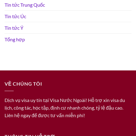
Tin tức Trung Quốc
Tin tức Úc
Tin tức Ý
Tổng hợp
VỀ CHÚNG TÔI
Dịch vụ visa uy tín tại Visa Nước Ngoài! Hỗ trợ xin visa du
lịch, công tác, học tập, định cư nhanh chóng, tỷ lệ đậu cao.
Liên hệ ngay để được tư vấn miễn phí!