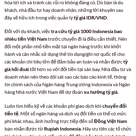
hóa lợi ích và tránh các rủi ro không đáng có. Dù bạn là du
khách, nhà đầu tư hay doanh nhân, những lời khuyên sau
đây sẽ hữu ích trong việc quản lý
tỷ giá IDR/VND
.
Đối với du khách, việc
tra cứu tỷ giá 1000 Indonesia bao
nhiêu tiền Việt Nam
trước chuyến đi là điều cần thiết. Nên
đổi một phần nhỏ tiền mặt tại ngân hàng trước khi khởi
hành và cân nhắc sử dụng thẻ tín dụng/ghi nợ quốc tế cho
các khoản chi tiêu lớn để đảm bảo an toàn và nhận được
tỷ
giá hối đoái
tốt hơn so với đổi tiền tại sân bay. Nhà đầu tư và
doanh nhân nên theo dõi sát sao các báo cáo kinh tế, thông
tin chính sách của Ngân hàng Trung ương Indonesia và Ngân
hàng Nhà nước Việt Nam để dự đoán
xu hướng tỷ giá
.
Luôn tìm hiểu kỹ về các khoản phí giao dịch khi
chuyển đổi
tiền tệ
. Một số ngân hàng và dịch vụ đổi tiền có thể có mức
phí khác nhau, ảnh hưởng trực tiếp đến số
Đồng Việt Nam
bạn nhận được từ
Rupiah Indonesia
. Hãy ưu tiên các tổ chức