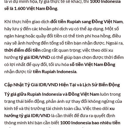
là ví dụ minh họa, tỷ giá thực tế sẽ khác), thì
1000 Indonesia
sẽ là 1.600 Việt Nam Đồng
.
Khi thực hiện giao dịch
đổi tiền Rupiah sang Đồng Việt Nam
,
hãy lưu ý đến các khoản phí dịch vụ có thể áp dụng. Một số
ngân hàng hoặc quầy đổi tiền có thể tính phí hoa hồng, điều
này sẽ ảnh hưởng đến tổng số tiền bạn nhận được. Ngoài ra,
thời điểm đổi tiền
cũng rất quan trọng; việc theo dõi xu
hướng
tỷ giá IDR/VND
có thể giúp bạn chọn được thời điểm
có lợi nhất để quy đổi, tối ưu hóa
số tiền Việt Nam Đồng
nhận được từ
tiền Rupiah Indonesia
.
Cập Nhật Tỷ Giá IDR/VND Hiện Tại và Lịch Sử Biến Động
Tỷ giá giữa Rupiah Indonesia và Đồng Việt Nam
luôn trong
trạng thái biến động, phản ánh sự thay đổi không ngừng của
kinh tế và thị trường tài chính toàn cầu. Việc theo dõi
xu
hướng tỷ giá IDR/VND
là cần thiết để đưa ra quyết định
thông minh khi bạn cần biết
1000 Indonesia bao nhiêu tiền