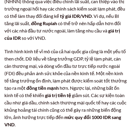
(NHNN) thông qua việc điều chỉnh lãi suất, can thiệp vào thị
trường ngoại hối hay các chính sách kiểm soát lạm phát, đều
có thể làm thay đổi đáng kể
tỷ giá IDR/VND
. Ví dụ, nếu BI
tăng lãi suất,
đồng Rupiah
có thể trở nên hấp dẫn hơn đối
với các nhà đầu tư nước ngoài, làm tăng nhu cầu và
giá trị
của IDR
so với VND.
Tình hình kinh tế vĩ mô của cả hai quốc gia cũng là một yếu tố
then chốt. Dữ liệu về tăng trưởng GDP, tỷ lệ lạm phát, cán
cân thương mại, và dòng vốn đầu tư trực tiếp nước ngoài
(FDI) đều phản ánh sức khỏe của nền kinh tế. Một nền kinh
tế tăng trưởng ổn định, lạm phát được kiểm soát tốt thường
tạo ra một
đồng tiền mạnh
hơn. Ngược lại, những bất ổn
kinh tế có thể khiến
giá trị tiền tệ
giảm sút. Các sự kiện toàn
cầu như giá dầu, chính sách thương mại quốc tế hay các cuộc
khủng hoảng tài chính cũng có thể gây ra những biến động
lớn, ảnh hưởng trực tiếp đến
mức quy đổi 1000 IDR sang
VND
.