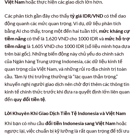
Việt Nam
hoặc thực hiện các giao dịch lớn hơn.
Các phân tích gần đây cho thấy
tỷ giá IDR/VND
có thể dao
động quanh các mức quan trọng. Ví dụ, dữ liệu phân tích
bằng AI cho thấy, trong một đến hai tuần tới,
mức kháng cự
tiềm năng
có thể là 1.620 VND cho 1000 IDR và
mức hỗ trợ
tiềm năng
là 1.605 VND cho 1000 IDR (số liệu minh họa dựa
trên bài gốc). Những biến động này chủ yếu do chính sách
của Ngân hàng Trung ương Indonesia, các dữ liệu kinh tế
quan trọng của Việt Nam, và những rủi ro địa chính trị toàn
cầu. Tâm lý thị trường thường là “lạc quan thận trọng,”
khuyến nghị người giao dịch nên chờ đợi thêm các thông tin
kinh tế chính thức trước khi đưa ra quyết định lớn liên quan
đến
quy đổi tiền tệ
.
Lời Khuyên Khi Giao Dịch Tiền Tệ Indonesia và Việt Nam
Khi bạn có nhu cầu
đổi tiền Indonesia sang Việt Nam
hoặc
ngược lại, việc chuẩn bị kỹ lưỡng là rất quan trọng để tối ưu