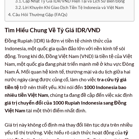
Cập Nhật Tỷ Giá IDR/VND Hiện Tại và Lịch Sử Biến Động
Lời Khuyên Khi Giao Dịch Tiền Tệ Indonesia và Việt Nam
Câu Hỏi Thường Gặp (FAQs)
Tìm Hiểu Chung Về Tỷ Giá IDR/VND
Đồng Rupiah (IDR) là đơn vị tiền tệ chính thức của
Indonesia, một quốc gia quần đảo lớn với nền kinh tế sôi
động. Trong khi đó, Đồng Việt Nam (VND) là tiền tệ của Việt
Nam, một quốc gia đang phát triển mạnh mẽ ở khu vực Đông
Nam Á. Mối quan hệ kinh tế, thương mại và du lịch giữa hai
nước ngày càng được củng cố, làm cho việc
tra cứu tỷ giá
tiền tệ
trở nên thiết yếu. Khi nói đến
1000 Indonesia bao
nhiêu tiền Việt Nam
, chúng ta đang đề cập đến việc xác định
giá trị chuyển đổi của 1000 Rupiah Indonesia sang Đồng
Việt Nam
tại một thời điểm nhất định.
Giá trị này không cố định mà thay đổi liên tục dựa trên nhiều
yếu tố thị trường. Việc hiểu rõ cách thức hoạt động của
tỷ