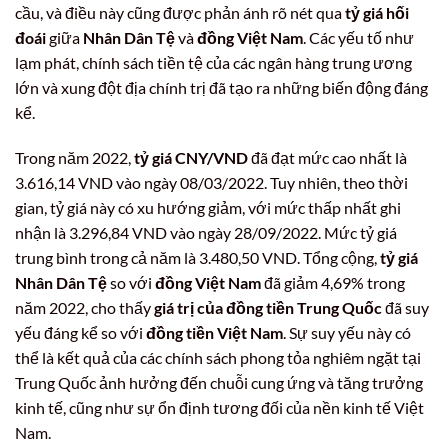
cầu, và điều này cũng được phản ánh rõ nét qua
tỷ giá hối
đoái
giữa
Nhân Dân Tệ
và
đồng Việt Nam
. Các yếu tố như
lạm phát, chính sách tiền tệ của các ngân hàng trung ương
lớn và xung đột địa chính trị đã tạo ra những biến động đáng
kể.
Trong năm 2022,
tỷ giá CNY/VND
đã đạt mức cao nhất là
3.616,14 VND vào ngày 08/03/2022. Tuy nhiên, theo thời
gian, tỷ giá này có xu hướng giảm, với mức thấp nhất ghi
nhận là 3.296,84 VND vào ngày 28/09/2022. Mức tỷ giá
trung bình trong cả năm là 3.480,50 VND. Tổng cộng,
tỷ giá
Nhân Dân Tệ
so với
đồng Việt Nam
đã giảm 4,69% trong
năm 2022, cho thấy
giá trị của đồng tiền Trung Quốc
đã suy
yếu đáng kể so với
đồng tiền Việt Nam
. Sự suy yếu này có
thể là kết quả của các chính sách phong tỏa nghiêm ngặt tại
Trung Quốc ảnh hưởng đến chuỗi cung ứng và tăng trưởng
kinh tế, cũng như sự ổn định tương đối của nền kinh tế Việt
Nam.