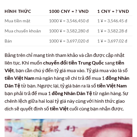
HÌNH THỨC
1000 CNY = ? VND
1 CNY = ? VND
Mua tiền mặt
1000 ¥ = 3,546,450 đ
1 ¥ = 3,546.45 đ
Mua chuyển khoản
1000 ¥ = 3,582,280 đ
1 ¥ = 3,582.28 đ
Bán
1000 ¥ = 3,697,020 đ
1 ¥ = 3,697.02 đ
Bảng trên chỉ mang tính tham khảo và cần được cập nhật
liên tục. Khi muốn
chuyển đổi tiền Trung Quốc
sang
tiền
Việt
, bạn cần chú ý đến tỷ giá mua vào. Tỷ giá mua vào là số
tiền Việt Nam
mà ngân hàng sẽ chi trả để mua 1
đồng Nhân
Dân Tệ
từ bạn. Ngược lại, tỷ giá bán ra là số
tiền Việt Nam
bạn phải trả để mua 1
đồng Nhân Dân Tệ
từ ngân hàng. Sự
chênh lệch giữa hai loại tỷ giá này cùng với hình thức giao
dịch sẽ quyết định số
tiền Việt
cuối cùng bạn nhận được.