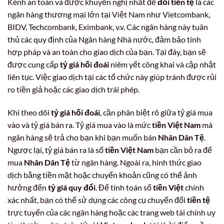
Kênh an toàn và được khuyến nghị nhất để
đổi tiền tệ
là các
ngân hàng thương mại lớn tại Việt Nam như Vietcombank,
BIDV, Techcombank, Eximbank, v.v. Các ngân hàng này tuân
thủ các quy định của Ngân hàng Nhà nước, đảm bảo tính
hợp pháp và an toàn cho giao dịch của bạn. Tại đây, bạn sẽ
được cung cấp
tỷ giá hối đoái
niêm yết công khai và cập nhật
liên tục. Việc giao dịch tại các tổ chức này giúp tránh được rủi
ro tiền giả hoặc các giao dịch trái phép.
Khi theo dõi
tỷ giá hối đoái
, cần phân biệt rõ giữa tỷ giá mua
vào và tỷ giá bán ra. Tỷ giá mua vào là mức
tiền Việt Nam
mà
ngân hàng sẽ trả cho bạn khi bạn muốn bán
Nhân Dân Tệ
.
Ngược lại, tỷ giá bán ra là số
tiền Việt Nam
bạn cần bỏ ra để
mua
Nhân Dân Tệ
từ ngân hàng. Ngoài ra, hình thức giao
dịch bằng tiền mặt hoặc chuyển khoản cũng có thể ảnh
hưởng đến
tỷ giá quy đổi
. Để tính toán số
tiền Việt
chính
xác nhất, bạn có thể sử dụng các công cụ chuyển đổi
tiền tệ
trực tuyến của các ngân hàng hoặc các trang web tài chính uy