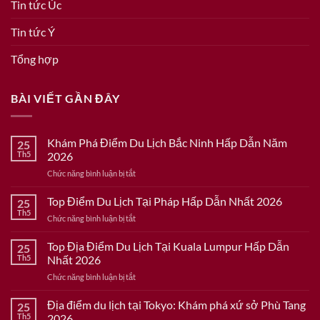
Tin tức Úc
Tin tức Ý
Tổng hợp
BÀI VIẾT GẦN ĐÂY
Khám Phá Điểm Du Lịch Bắc Ninh Hấp Dẫn Năm
25
Th5
2026
ở
Chức năng bình luận bị tắt
Khám
Phá
Top Điểm Du Lịch Tại Pháp Hấp Dẫn Nhất 2026
25
Điểm
Th5
ở
Chức năng bình luận bị tắt
Du
Top
Lịch
Điểm
Top Địa Điểm Du Lịch Tại Kuala Lumpur Hấp Dẫn
Bắc
25
Du
Th5
Nhất 2026
Ninh
Lịch
Hấp
ở
Chức năng bình luận bị tắt
Tại
Dẫn
Top
Pháp
Năm
Địa
Địa điểm du lịch tại Tokyo: Khám phá xứ sở Phù Tang
Hấp
25
2026
Điểm
Dẫn
Th5
2026