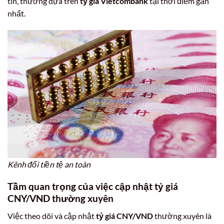
tín, thường dựa trên
tỷ giá Vietcombank
tại thời điểm gần
nhất.
Kênh đổi tiền tệ an toàn
Tầm quan trọng của việc cập nhật tỷ giá
CNY/VND thường xuyên
Việc theo dõi và cập nhật
tỷ giá CNY/VND
thường xuyên là