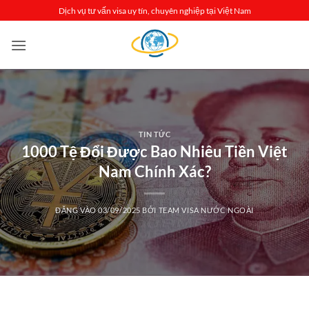
Bỏ
Dịch vụ tư vấn visa uy tín, chuyên nghiệp tại Việt Nam
qua
nội
dung
TIN TỨC
1000 Tệ Đổi Được Bao Nhiêu Tiền Việt
Nam Chính Xác?
ĐĂNG VÀO
03/09/2025
BỞI
TEAM VISA NƯỚC NGOÀI