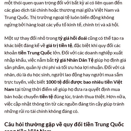
một thói quen quan trọng đối với bất kỳ ai có liên quan đến
các giao dịch tài chính hoặc thương mại giữa Việt Nam và
Trung Quốc. Thị trường ngoại tệ luôn biến động không
ngừng bởi hàng loạt các yếu tố kinh tế, chính trị và xã hội.
Một sự thay đổi nhỏ trong
tỷ giá hối đoái
cũng có thể tạo ra
khác biệt đáng kể về
giá trị tiền tệ
, đặc biệt khi quy đổi các
khoản
tiền Trung Quốc
lớn. Đối với các doanh nghiệp xuất
nhập khẩu, việc nắm bắt
tỷ giá Nhân Dân Tệ
giúp họ định giá
sản phẩm, quản lý chi phí và tối ưu hóa lợi nhuận. Đối với cá
nhân, dù là du học sinh, người lao động hay người mua sắm
trực tuyến, việc biết
1000 tệ đổi được bao nhiêu tiền Việt
Nam
tại từng thời điểm sẽ giúp họ đưa ra quyết định mua
bán hoặc chuyển
tiền tệ
đúng lúc, tránh thua thiệt. Hơn nữa,
việc cập nhật thông tin từ các nguồn đáng tin cậy giúp tránh
những rủi ro tài chính không đáng có.
Câu hỏi thường gặp về quy đổi tiền Trung Quốc