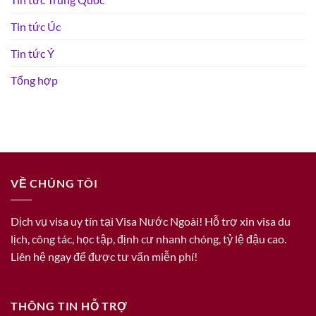
Tin tức Úc
Tin tức Ý
Tổng hợp
VỀ CHÚNG TÔI
Dịch vụ visa uy tín tại Visa Nước Ngoài! Hỗ trợ xin visa du
lịch, công tác, học tập, định cư nhanh chóng, tỷ lệ đậu cao.
Liên hệ ngay để được tư vấn miễn phí!
THÔNG TIN HỖ TRỢ