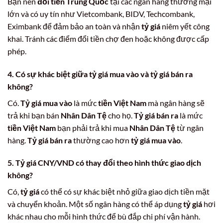
Bạn nên
đổi tiền Trung Quốc
tại các ngân hàng thương mại
lớn và có uy tín như Vietcombank, BIDV, Techcombank,
Eximbank để đảm bảo an toàn và nhận
tỷ giá
niêm yết công
khai. Tránh các điểm đổi tiền chợ đen hoặc không được cấp
phép.
4. Có sự khác biệt giữa
tỷ giá mua vào
và
tỷ giá bán ra
không?
Có.
Tỷ giá mua vào
là mức
tiền Việt Nam
mà ngân hàng sẽ
trả khi bạn bán
Nhân Dân Tệ
cho họ.
Tỷ giá bán ra
là mức
tiền Việt Nam
bạn phải trả khi mua
Nhân Dân Tệ
từ ngân
hàng.
Tỷ giá bán ra
thường cao hơn
tỷ giá mua vào
.
5.
Tỷ giá CNY/VND
có thay đổi theo hình thức giao dịch
không?
Có,
tỷ giá
có thể có sự khác biệt nhỏ giữa giao dịch tiền mặt
và chuyển khoản. Một số ngân hàng có thể áp dụng
tỷ giá
hơi
khác nhau cho mỗi hình thức để bù đắp chi phí vận hành.