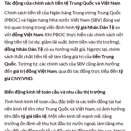
Tác động của chính sách tiền tệ Trung Quốc và Việt Nam
Chính sách tiền tệ của Ngân hàng Trung ương Trung Quốc
(PBOC) và Ngân hàng Nhà nước Việt Nam (SBV) đóng vai
trò quan trọng trong việc định hình
tỷ giá Nhân Dân Tệ
so
với
đồng Việt Nam
. Khi PBOC thực hiện các chính sách nới
lỏng tiền tệ (ví dụ: giảm lãi suất, bơm tiền vào thị trường),
đồng Nhân Dân Tệ
có xu hướng mất giá. Ngược lại, chính
sách thắt chặt tiền tệ sẽ làm tăng giá trị của
tiền Trung
Quốc
. Tương tự, các chính sách của SBV cũng ảnh hưởng
đến
giá trị đồng Việt Nam
, qua đó tác động trực tiếp đến
tỷ
giá CNY/VND
.
Biến động kinh tế toàn cầu và nhu cầu thị trường
Tình hình kinh tế toàn cầu, đặc biệt là các biến động tại hai
nền kinh tế lớn như Trung Quốc và Việt Nam, có ảnh hưởng
lớn đến
tỷ giá tiền tệ
. Một nền kinh tế mạnh mẽ, tăng
trưởng ổn định sẽ thu hút đầu tư nước ngoài, làm tăng nhu
cầu đối với đồng nội tệ và đẩy giá trị đồng tiền lên cao. Ngoài